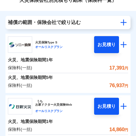
火災保険会社別見積もり結果（保険料一覧）
補償の範囲・保険会社で絞り込む
火災保険Type S
お見積り
オールリスクプラン
火災、地震保険期間
1年
17,391
保険料(一括)
円
火災、地震保険期間
5年
76,937
保険料(一括)
円
ソニー損害保険株式会社
うち
お
家
ドクター火災保険Web
お見積り
ソニー損害保険株式会社のおすすめポイント
オールリスクプラン
火災、地震保険期間
1年
保険料（一括）内訳
01
POINT
14,860
保険料(一括)
円