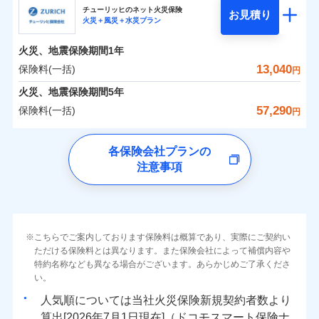
まさかのときも安心！全国の優良工務店とタッグを
チューリッヒのネット火災保険
お見積り
火災＋風災＋水災プラン
0
2,234
990
日新火災海上保険株式会社のおすすめポイント
家財
円
組み、「高品質な修理」と「保険金のお支払」をワ
円
円
火災
風災・雹（ひょ
火災
風災・雹（ひょ
落雷
う）災、雪災
ンセットで提供する火災保険です。
落雷
う）災、雪災
火災、地震保険期間
1年
保険料（一括）内訳
01
破裂・爆発
POINT
破裂・爆発
お客さまのニーズから補償を考え、設計することで
13,040
保険料(一括)
円
合理的な保険料を実現することができます。さらに
水災
盗難
水災
盗難
火災 1年
地震 1年
火災、地震保険期間
5年
ランキングをもっと見る
水濡れ
水濡れ
各種割引が充実！
※1
騒擾（じょう）
騒擾（じょう）
57,290
保険料(一括)
円
大切な住まいを守るための各種サポート機能をご用
外部からの落下・
破損・汚損
外部からの落下・
破損・汚損
イチオシ
02
POINT
-
2,430
3,300
建物
円
円
飛来・衝突
飛来・衝突
意、住宅トラブル応急サービス「すまいのサポート
チューリッヒ保険会社
各保険会社プランの
24」、住まいをメンテナンスする際の無料の「リフ
ソニー損保の新ネット火災保険は、補償の組合せが自
注意事項
-
ォーム相談サービス」、「長期優良住宅の維持保全
2,490
990
チューリッヒ保険会社のおすすめポイント
家財
由だから、必要な補償に絞って選べます。
円
円
サポートサービス」をご提供します。
しかも「地震上乗せ特約（全半損時のみ）」で、地震
保険料（一括）内訳
01
補償内容
POINT
の被害にも火災保険の保険金額に対して最大100％で備
お家ドクター火災保険Web（すまいの保険）のお見
えられます（一部損は対象外）。
積もり・お申込みはネットで完結！
火災 1年
地震 1年
上半期
新規契約数ランキング
こちらでご案内しております保険料は概算であり、実際にご契約い
上半期
新規契約数ランキング
免責金額（自己負
免責金額なし
ただける保険料とは異なります。また保険会社によって補償内容や
※2
担額）
特約名称なども異なる場合がございます。あらかじめご了承くださ
イチオシ
02
POINT
補償の範囲
補償の範囲
？
0
03
6,500
3,300
？
03
POINT
建物
円
POINT
円
円
当社火災保険新規契約者数より算出[
年
月]（ドコモスマート保険
当社火災保険新規契約者数より算出[
年
月]（ドコモスマート保険
い。
ナビ調べ）
臨時費用
ナビ調べ）
まさかのときも安心！全国の優良工務店とタッグを
人気順については当社
新規契約者数より
損害防止費用
0
2,250
990
家財
円
組み、「高品質な修理」と「保険金のお支払」をワ
円
円
算出[
年
月
日現在]（ドコモスマート保険ナ