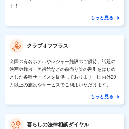
個人情報の第三者提供について
す！
当社ではご本人の同意がある場合または法令に基づく場
合を除き、第三者に提供いたしません。
もっと見る
業務の委託
当社は利用目的の達成に必要な範囲内において個人情報
クラブオフプラス
の取り扱いの全部または一部を委託する場合がありま
す。
全国の有名ホテルやレジャー施設のご優待、話題の
個人データの共同利用
映画や舞台・美術館などの前売り券の割引をはじめ
とした各種サービスを提供しております。国内外20
当社は株式会社NTTドコモとの間で、以下のとおり個
人データを共同利用します。
万以上の施設やサービスでご利用いただけます。
【共同して利用される利用データの項目】
もっと見る
当社又は株式会社NTTドコモがサービス提供等を通じて
取得した、以下の情報などの個人データ
基本情報
氏名、電話番号、メールアドレス、お客さまの識別子、属
暮らしの法律相談ダイヤル
性、連絡先、dポイントサービスのご利用に関する情報。例