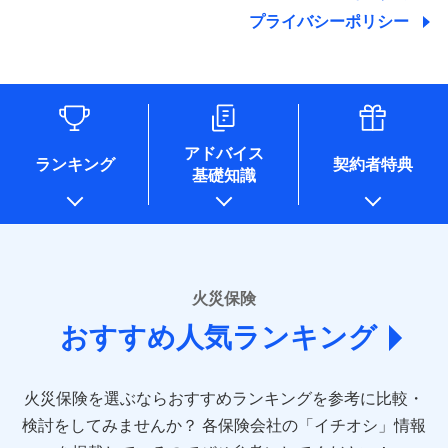
地震の被害にも最大100％で備えられます。
ランキングをもっと見る
関する情報を提供し、金融商品等の契約を勧奨するため、ま
残存物取片づけ費用
付帯される費用保
銀行振込
始期日
2025/10/01
プライバシーポリシー
た維持管理等の委託業務遂行のため、またそれらに付帯、関
険金
失火見舞費用
適用される割引
建築年割引
その他付帯される
連する当社および提携会社のサービスを案内、提供するため
修理付帯費用
費用の補償
水道管修理費用
一括払
※1雑危険（盗難を除く）および破汚
（なお、当社は複数の保険会社と取引があり、取得した個人
説明事項
付帯サービス
住まいの緊急かけつけサービス
地震火災費用
支払方法
損において、自己負担額5万円
年払い
情報を取引のある他の保険会社の商品・サービスをご提案す
インターネット割引
るために利用させていただくことがあります。）
月払い
ソニー損害保険株式会社で
各種セミナーの開催のため
適用される割引
指定工務店割引
保険証券の不発行に関する特約（500
クレジットカード
募集文書番号
適用される割引
お見積もり
コンサルティングサービスの実施のため
円）
建築年割引
コンビニ払い
ネット申込
アドバイス
補償内容
アンケートやキャンペーン等の実施のため
払込方法
ランキング
契約者特典
口座振替
申込方法
郵送
基礎知識
上記に係る案内・手続き・管理等付帯業務を行うため
その他条件
住まいのアシスタンスサービス
※2
その他条件
指定工務店特約
※5
見積もりや保険会社とのご契約に先立ち、当社が提供する
銀行振込
対面
* 当社が委託を受けている保険会社の情報は、保険会社
免責金額（自己負
ドコモスマート保険ナビの利用規約と個人情報の取扱いに
のホームページに掲載しておりますので、ご確認くださ
免責金額なし
WEB見積もり+メールアドレス登録後
担額）
すまいのサポート24
同意いただく必要があります。詳細について、以下をご確
一括払
始期日
2024/10/01
い。
から4営業日+1日以降、お客さまが決
備考
認ください。
リフォーム相談サービス
ドコモスマート保険ナビ編集部の評価
支払方法
年払い
付帯サービス
済した時点で保険のお申し込みと完了
臨時費用
長期優良住宅の維持保全サポートサー
※1損害割合が30%未満の場合は定率
■損害保険
ドコモスマート保険ナビサービス利用規約
となります。
月払い
火災保険
ビス
損害防止費用
払、水災料率は最低リスク区分を適用
あいおいニッセイ同和損害保険株式会社
当社による個人情報の取扱いについて（プライバシー
ソニー損保の新ネット火災保険は、補償の組合せが
※2破損・汚損、水ぬれは自己負担額
残存物取片づけ費用
付帯される費用保
おすすめ人気ランキング
(https://www.aioinissaydowa.co.jp/)
ネット申込
クレジットカード
ポリシー）
※3
自由だから、必要な補償に絞って選べます。
5万円 建物が築15年以上または建築
クレジットカード
険金
失火見舞費用
アクサ損害保険株式会社 (https://www.axa-
※2
申込方法
郵送
コンビニ払い
年不明の場合、風災・雹（ひょう）
しかも、「地震上乗せ特約（全半損時のみ）」で、
払込方法
コンビニ払い
direct.co.jp/)
水道管修理費用
※3
災・雪災の自己負担額は5万円
対面
口座振替
払込方法
地震の被害にも最大100％で備えられます。
口座振替
火災保険を選ぶならおすすめランキングを参考に比較・
アニコム損害保険株式会社 (https://www.anicom-
※3失火見舞費用の取扱いはなし
地震火災費用
※4
銀行振込
説明事項
※4水道管修理費用の取扱いはなし
sompo.co.jp/)
銀行振込
検討をしてみませんか？
始期日
2025/10/01
各保険会社の「イチオシ」情報
（破損・汚損等危険補償特約で補償対
東京海上ダイレクト損害保険株式会社
その他付帯される