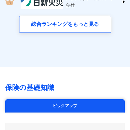
する修理業者（指定工務店）が建物の
三井住友海上火災保険株式会社 (https://www.ms-
クレジットカード会社にご確認くださ
失、ハチの巣駆除等の住宅トラブルに対応していま
お見積もり
会社
月払い
修理を行います。
い。
ins.com/)
す。さらに大切な住まいを守るための各種サポート機
三井ダイレクト損害保険株式会社
能をご用意。住まいをメンテナンスする際の無料の
ネット申込
募集文書番号
募集文書番号
(https://www.mitsui-direct.co.jp/)
見積もりや保険会社とのご契約に先立ち、当社が提供する
総合ランキングをもっと見る
「リフォーム相談サービス」、「長期優良住宅の維持
申込方法
郵送
ドコモスマート保険ナビの利用規約と個人情報の取扱いに
保全サポートサービス」をご提供しています。
対面
同意いただく必要があります。詳細について、以下をご確
■生命保険
認ください。
アクサ生命保険株式会社
始期日
2024/10/01
（https://www.axa.co.jp/）
ドコモスマート保険ナビサービス利用規約
SBI生命保険株式会社（https://www.sbilife.co.jp/）
当社による個人情報の取扱いについて（プライバシー
※1損害割合が30%未満の場合は定率
ドコモスマート保険ナビ編集部の評価
FWD生命保険株式会社
ドコモスマート保険ナビ編集部の評価
ポリシー）
日新火災海上保険株式会社で
払、水災料率は最低リスク区分を適用
（https://www.fwdlife.co.jp/）
※2失火見舞費用の取扱いはなし
お見積もり
ソニー生命保険株式会社
全国の優良工務店とタッグを組み、「高品質な修理」
※3水道管修理費用の取扱いはなし
チューリッヒのネット火災保険は
ダイレクト型でネッ
（https://www.sonylife.co.jp）
説明事項
※4地震火災費用の取扱いはなし
と「保険金のお支払」をワンセットで提供する火災保
ト完結のお手続き・リーズナブルな保険料
に加え、
火
SOMPOひまわり生命保険株式会社
保険の基礎知識
※5火災・風災等の事故により建物に
見積もりや保険会社とのご契約に先立ち、当社が提供する
険です。補償の選択は自由自在で、お申込みはPC・ス
災に対する補償に加え、すべてのプランに盗難等がつ
（https://www.himawari-life.co.jp/）
損害が生じたとき、日新火災がご案内
ドコモスマート保険ナビの利用規約と個人情報の取扱いに
マホで24時間受付可能です。住宅トラブル応急サービ
いており、
社会問題などを考慮された幅広い補償が特
する修理業者（指定工務店）が建物の
第一ネオ生命保険株式会社
同意いただく必要があります。詳細について、以下をご確
ス「すまいのサポート24」は水まわり、玄関カギの紛
修理を行います。
長です。
失火見舞金など付帯される費用保険金も多
（https://neofirst.co.jp/）
認ください。
ピックアップ
失、ハチの巣駆除等の住宅トラブルに対応していま
く、ダイレクトでありながら充実した補償が魅力で
大樹生命保険株式会社（https://www.taiju-
ドコモスマート保険ナビサービス利用規約
募集文書番号
す。さらに大切な住まいを守るための各種サポート機
life.co.jp）
す。
当社による個人情報の取扱いについて（プライバシー
能をご用意。住まいをメンテナンスする際の無料の
太陽生命保険株式会社（https://www.taiyo-
ポリシー）