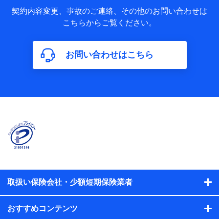
当社又は株式会社NTTドコモが取得し、又は保有する保険契
約に関する情報。例として、保険契約者及び被保険者の氏
契約内容変更、事故のご連絡、その他のお問い合わせは
名、住所、生年月日、性別、保険契約者と被保険者の関係、
こちらからご覧ください。
保険加入の目的、保険商品の内容、保険料、保険料のお支払
方法、車のメーカーや走行距離などの情報、建物の構造や築
年数などの情報、ペットの種類や年齢などの情報などが含ま
お問い合わせはこちら
れます。
【共同して利用する者の範囲】
当社
株式会社NTTドコモ
【利用する者の利用目的】
当社又は株式会社NTTドコモが提供する保険関連サービスに
おけるユーザ登録受付および管理のため
当社又は株式会社NTTドコモと取引のあるもしくは委託を受
けている保険会社・提携会社の保険その他に関する情報を提
供するため、また維持管理等の委託業務遂行のため、またそ
れらに付帯、関連する当社、株式会社NTTドコモおよび提携
会社のサービスを案内、提供するため
取扱い保険会社・少額短期保険業者
（各サービスで取得したサービス利用履歴、ウェブサイトの
閲覧履歴、購買履歴、ご契約内容等のパーソナルデータを分
おすすめコンテンツ
析して、お客さまの趣味・嗜好・傾向に応じたサービス・商
品等に関するご提案や広告の配信等を行うことがありま