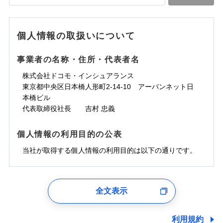
落雷
う）災、雪災
水道管修理費用
水道管修理費用
※4
対面
破裂・爆発
地震火災費用
水災
地震火災費用
盗難
※5
ランキングをもっと見る
ランキングをもっと見る
水濡れ
始期日
2025/10/01
※1
水災
盗難
騒擾（じょう）
個人情報の取扱いについて
適用される割引
建築年割引
その他付帯される
水濡れ
外部からの落下・
破損・汚損
修理付帯費用
※1
費用の補償
騒擾（じょう）
飛来・衝突
※1水災料率は最低リスク区分を適用
外部からの落下・
破損・汚損
事業者の名称・住所・代表者名
付帯サービス
住まいの緊急かけつけサービス
説明事項
※2雑危険（盗難を除く）および破汚
飛来・衝突
損において、自己負担額5万円
インターネット割引
株式会社ドコモ・インシュアランス
適用される割引
指定工務店割引
クレジットカード
東京都中央区日本橋人形町2-14-10 アーバンネット日
募集文書番号
建築年割引
コンビニ払い
補償内容
補償内容
本橋ビル
払込方法
口座振替
代表取締役社長 吉村 忠義
その他条件
指定工務店特約
※6
銀行振込
上半期
新規契約数ランキング
免責金額（自己負
免責金額（自己負
免責金額なし
免責金額なし
個人情報の利用目的の公表
※1
担額）
担額）
すまいのサポート24
補償内容
一括払
当社火災保険新規契約者数より算出[
当社が取得する個人情報の利用目的は以下の通りです。
年
月]（ドコモスマート保険
リフォーム相談サービス
支払方法
年払い
付帯サービス
臨時費用
ナビ調べ）
臨時費用
ドコモスマート保険ナビ編集部の評価
長期優良住宅の維持保全サポートサー
月払い
損害防止費用
免責金額（自己負
ビス
損害防止費用
1.見積請求受付時、資料請求受付時、ユーザー登録受
免責金額なし
担額）
残存物取片づけ費用
残存物取片づけ費用
付時
付帯される費用の
付帯される費用保
ネット申込
ソニー損保の新ネット火災保険は、補償の組合せが
全文表示
補償
クレジットカード
険金
失火見舞費用
失火見舞費用
※2
申込方法
郵送
ユーザー登録受付および、管理のため
自由だから、必要な補償に絞って選べます。
臨時費用
コンビニ払い
水道管修理費用
水道管修理費用
郵便、電話、およびＥメール等により、当社と取引のあるも
※3
対面
払込方法
しかも、「地震上乗せ特約（全半損時のみ）」で、
損害防止費用
しくは委託を受けている保険会社・提携会社の保険その他に
口座振替
利用規約
地震火災費用
地震火災費用
※4