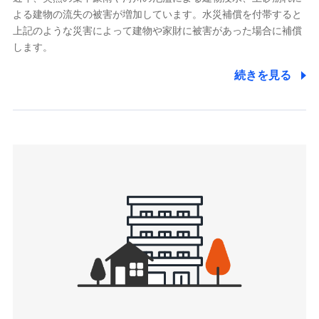
よる建物の流失の被害が増加しています。水災補償を付帯すると
郵便、電話、およびＥメール等により、当社と取引のあるも
しくは委託を受けている保険会社・提携会社の保険その他に
上記のような災害によって建物や家財に被害があった場合に補償
関する情報を提供し、金融商品等の契約を勧奨するため、ま
します。
た維持管理等の委託業務遂行のため、またそれらに付帯、関
連する当社および提携会社のサービスを案内、提供するため
続きを見る
（なお、当社は複数の保険会社と取引があり、取得した個人
情報を取引のある他の保険会社の商品・サービスをご提案す
るために利用させていただくことがあります。）
上記に係る連絡・手続き・管理等付帯業務を行うため
3.セミナー募集サイトから取得した個人情報
各種セミナーの案内、開催のため
上記に係る連絡・手続き・管理等付帯業務を行うため
4.家族・友達紹介にて取得した個人情報
被紹介者への連絡、及び当社と取引のあるもしくは委託を受
けている保険会社・提携会社の保険その他に関する情報を提
供し、金融商品等の契約を勧奨するため
アンケートやキャンペーン等の実施のため
上記に係る連絡・手続き・管理等付帯業務を行うため