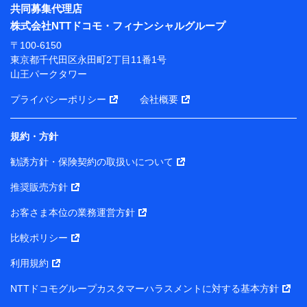
※ パーソナルデータダッシュボードの「第三者提供の
共同募集代理店
管理」の設定状態にかかわらず、共同利用する場合があ
株式会社NTTドコモ・フィナンシャルグループ
ります。
〒100-6150
※ dポイントクラブ会員ではないお客さま（2019年12
東京都千代田区永田町2丁目11番1号
月11日以降、一度もdポイントクラブ会員であったこと
山王パークタワー
がないお客さまに限る）に関する、2019年12月10日以
前に取得した個人データは、こちら の利用目的の範囲内
プライバシーポリシー
会社概要
に限って共同利用します。
規約・方針
当社は株式会社NTTドコモ・フィナンシャルグループ
との間で、以下のとおり個人データを共同利用しま
勧誘方針・保険契約の取扱いについて
す。
推奨販売方針
【共同して利用される利用データの項目】
当社または株式会社NTTドコモ・フィナンシャルグルー
お客さま本位の業務運営方針
プがサービス提供等を通じて取得した、以下の情報など
比較ポリシー
の個人データ
基本情報
利用規約
氏名、電話番号、メールアドレス、お客さまの識別子、属
NTTドコモグループカスタマーハラスメントに対する基本方針
性、連絡先、dポイントサービスのご利用に関する情報。例
として、dポイントカード番号、性別、年齢、家族構成、住