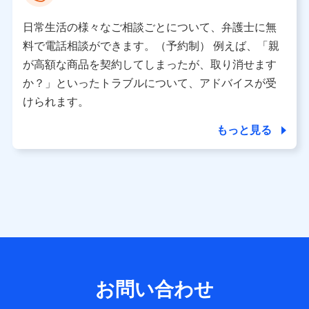
として、dポイントカード番号、性別、年齢、家族構成、住
所、dポイント残高、dポイント利用履歴などが含まれます。
日常生活の様々なご相談ごとについて、弁護士に無
利用情報
料で電話相談ができます。（予約制） 例えば、「親
当社又は株式会社NTTドコモが提供する各種サービスなどの
ご契約・ご利用などに関する情報。例として、当社又は株式
が高額な商品を契約してしまったが、取り消せます
会社NTTドコモが提供する各種サービスのご契約状態・ご利
か？」といったトラブルについて、アドバイスが受
用履歴インターネット利用時の行動に関する情報、アプリケ
ーション利用時の行動に関する情報、購入されたサービスや
けられます。
商品の名称・購入場所・決済に関する情報、アンケートの回
答に関する情報などが含まれます。
もっと見る
保険関連サービス情報
当社又は株式会社NTTドコモが提供する保険関連サービスに
関して取得し、又は保有する情報。例として、見積請求受付
時、資料請求受付時又はユーザー登録受付時に提供いただい
た情報（氏名、住所、生年月日、性別、保険契約者と被保険
者の関係、保険加入の目的、保険商品の内容、保険料、保険
料のお支払方法、車のメーカーや走行距離などの情報、建物
の構造や築年数などの情報、ペットの種類や年齢など）及び
お客様との応対記録 （お客様に提示した比較見積の試算結
果情報、メールマガジンを提供した際のメール内容や送信履
歴の情報及び保険の更改案内等を提供した際のメール内容や
送信履歴などの情報）が含まれます。
お問い合わせ
保険契約情報