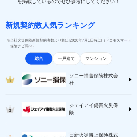
一括払
を掲載しているのでぜひ参考にしてください！
修理付帯費用
象となる場合があります。）
費用の補償
(https://www.e-design.net/)
一括払
説明事項
※1水災料率は最低リスク区分を適用
支払方法
年払い
※5地震火災費用の取扱いはなし
AIG損害保険株式会社
支払方法
年払い
※6火災・風災等の事故により建物に
月払い
ソニー損害保険株式会社で
インターネット割引
(https://www.aig.co.jp/sonpo)
月払い
募集文書番号
損害が生じたとき、日新火災がご案内
新規契約数人気ランキング
お見積もり
ＳＢＩ損害保険株式会社
適用される割引
指定工務店割引
する修理業者（指定工務店）が建物の
ネット申込
(https://www.sbisonpo.co.jp/)
修理を行います。
建築年割引
ネット申込
申込方法
郵送
ジェイアイ傷害火災保険株式会社
申込方法
郵送
当社火災保険新規契約者数より算出[2026年7月1日時点]（ドコモスマート
見積もりや保険会社とのご契約に先立ち、当社が提供する
対面
(https://www.jihoken.co.jp/)
募集文書番号
その他条件
指定工務店特約
保険ナビ調べ）
※5
対面
ドコモスマート保険ナビの利用規約と個人情報の取扱いに
ソニー損害保険株式会社
同意いただく必要があります。詳細について、以下をご確
始期日
2026/08/01
総合
一戸建て
マンション
(https://www.sonysonpo.co.jp/)
すまいのサポート24
認ください。
始期日
2024/10/01
ドコモスマート保険ナビ編集部の評価
損害保険ジャパン株式会社 (https://www.sompo-
リフォーム相談サービス
付帯サービス
ドコモスマート保険ナビサービス利用規約
※1盗難、水濡れ、騒擾（じょう）、
japan.co.jp/)
長期優良住宅の維持保全サポートサー
※1破損・汚損、水ぬれは自己負担額
ソニー損害保険株式会
外部からの落下・飛来・衝突は自動付
当社による個人情報の取扱いについて（プライバシー
ソニー損保の新ネット火災保険は、補償の組合せが
ＳＯＭＰＯダイレクト損害保険株式会社
ビス
5万円 建物が築15年以上または建築
帯です。
社
ポリシー）
自由だから、必要な補償に絞って選べます。
(https://www.sompo-direct.co.jp/)
年不明の場合、風災・雹（ひょう）
ドコモスマート保険ナビ編集部の評価
※2水まわりトラブル、カギ開け対
災・雪災の自己負担額は5万円
チューリッヒ保険会社 (https://www.zurich.co.jp/)
応、ガラス破損の場合に60分までの
クレジットカード
しかも、「地震上乗せ特約（全半損時のみ）」で、
※2失火見舞費用の取扱いはなし
東京海上日動火災保険株式会社
簡易作業無料でご提供いたします。弊
コンビニ払い
地震の被害にも最大100％で備えられます。
全国の優良工務店とタッグを組み、「高品質な修理」
※3水道管修理費用の取扱いはなし
払込方法
社提携業者にて24時間365日受付。受
ジェイアイ傷害火災保
(https://www.tokiomarine-nichido.co.jp/)
説明事項
口座振替
説明事項
（破損・汚損等危険補償特約で補償対
と「保険金のお支払」をワンセットで提供する火災保
付後、専門業者が対応に向かいます。
日新火災海上保険株式会社
険
象となる場合があります。）
銀行振込
ガラス破損の対応時間は9時～20時と
険です。補償の選択は自由自在で、お申込みはPC・ス
(https://www.nisshinfire.co.jp/)
※4地震火災費用の取扱いはなし
なります。
マホで24時間受付可能です。住宅トラブル応急サービ
ペット＆ファミリー損害保険株式会社
※5火災・風災等の事故により建物に
※3クレジットカード会社の分割払い
一括払
ス「すまいのサポート24」は水まわり、玄関カギの紛
(https://www.petfamilyins.co.jp/)
損害が生じたとき、日新火災がご案内
が可能なことがあります。詳しくは各
日新火災海上保険株式
ソニー損害保険株式会社で
支払方法
年払い