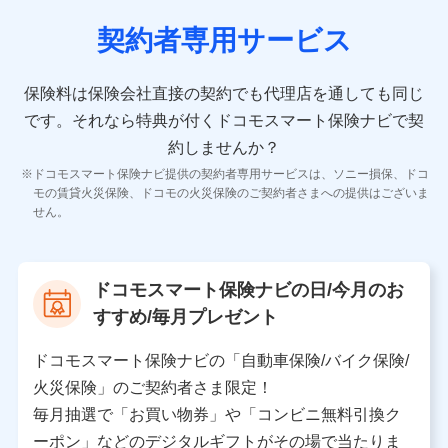
契約者専用サービス
10.受託業務の 個人情報
受託業務の遂行およびこれらに準ずる業務の遂行のため
保険料は保険会社直接の契約でも代理店を通しても同じ
です。
それなら特典が付くドコモスマート保険ナビで契
11.マイカー通勤管理クラウド並びに法人向けASPサー
ビスに関してのお問い合わせ情報
約しませんか？
各種お問い合わせに対応するため
ドコモスマート保険ナビ提供の契約者専用サービスは、ソニー損保、ドコ
当社のサービスに関する情報提供や、皆様に有用なお知らせ
モの賃貸火災保険、ドコモの火災保険のご契約者さまへの提供はございま
をお送りするため
せん。
アンケートの送付のため
当社のサービスや媒体の運営改善に必要なデータを解析し、
分析するため
当社の対応品質向上やお問い合わせ内容の正確な把握のため
ドコモスマート保険ナビの日/今月のお
個人情報保護管理者の職名、連絡先
すすめ/毎月プレゼント
株式会社ドコモ・インシュアランス 営業部長
〒103-0013 東京都中央区日本橋人形町2-14-10 アー
ドコモスマート保険ナビの「自動車保険/バイク保険/
バンネット日本橋ビル 3F
火災保険」のご契約者さま限定！
株式会社ドコモ・インシュアランス
毎月抽選で「お買い物券」や「コンビニ無料引換ク
ーポン」などのデジタルギフトがその場で当たりま