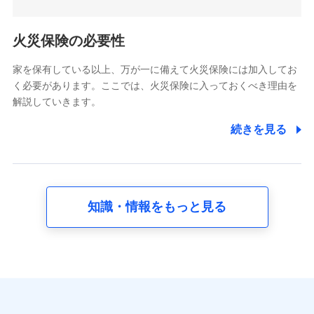
5.通話録音にて取得する情報
電話対応の品質向上およびお問合せ内容の正確な把握のため
火災保険の必要性
家を保有している以上、万が一に備えて火災保険には加入してお
6.採用応募者の個人情報
く必要があります。ここでは、火災保険に入っておくべき理由を
採用選考および入社手続を実施するため
解説していきます。
7.社員（従業者）の個人情報
続きを見る
人事･勤怠･健康・労務等の管理、給与支給、福利厚生・採用
退職関連処理等の各種手続きのため、当社と従業員または従
業員同士の連絡のため
知識・情報をもっと見る
8.取引先個人情報
取引先としての選定業務、営業情報の提供業務、契約締結手
続き業務、取引管理業務、およびこれらに準ずる業務の遂行
のため
9.お問い合わせ情報
各種お問い合わせに対応するため