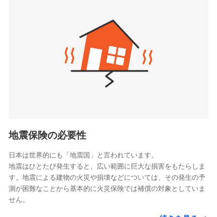
seimei.co.jp）
「リフォーム相談サービス」、「長期優良住宅の維持
チューリッヒ生命保険株式会社
保全サポートサービス」をご提供しています。
（https://www.zurichlife.co.jp/）
東京海上日動あんしん生命保険株式会社
チューリッヒ保険会社で
ドコモスマート保険ナビ編集部の評価
（https://www.tmn-anshin.co.jp/）
お見積もり
なないろ生命保険株式会社
（https://www.nanairolife.co.jp/）
チューリッヒ保険会社の
日新火災海上保険株式会社で
全国の優良工務店とタッグを組み、「高品質な修理」
日本生命保険相互会社
詳細を見る
お見積もり
と「保険金のお支払」をワンセットで提供する火災保
（https://www.nissay.co.jp）
険です。補償の選択は自由自在で、お申込みはPC・ス
はなさく生命保険株式会社
マホで24時間受付可能です。住宅トラブル応急サービ
見積もりや保険会社とのご契約に先立ち、当社が提供する
見積もりや保険会社とのご契約に先立ち、当社が提供する
（https://www.life8739.co.jp/）
ドコモスマート保険ナビの利用規約と個人情報の取扱いに
ス「すまいのサポート24」は水まわり、玄関カギの紛
ドコモスマート保険ナビの利用規約と個人情報の取扱いに
マニュライフ生命保険株式会社
同意いただく必要があります。詳細について、以下をご確
失、ハチの巣駆除等の住宅トラブルに対応していま
同意いただく必要があります。詳細について、以下をご確
（https://www.manulife.co.jp/）
地震保険の必要性
認ください。
認ください。
す。さらに大切な住まいを守るための各種サポート機
三井住友海上あいおい生命保険株式会社
ドコモスマート保険ナビサービス利用規約
能をご用意。住まいをメンテナンスする際の無料の
（https://www.msa-life.co.jp/）
ドコモスマート保険ナビサービス利用規約
日本は世界的にも「地震国」と言われています。
メットライフ生命株式会社
当社による個人情報の取扱いについて（プライバシー
「リフォーム相談サービス」、「長期優良住宅の維持
当社による個人情報の取扱いについて（プライバシー
地震はひとたび発生すると、広い範囲に巨大な損害をもたらしま
(https://www.metlife.co.jp/)
ポリシー）
保全サポートサービス」をご提供しています。
ポリシー）
す。地震による建物の火災や損壊などについては、その発生の予
メディケア生命保険株式会社
測が困難なことから基本的に火災保険では補償の対象としていま
（https://www.medicarelife.com/）
せん。
■少額短期保険