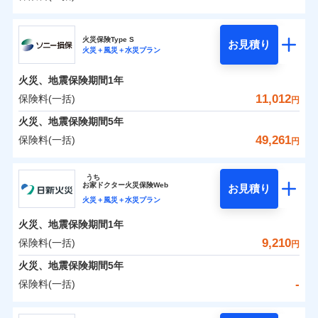
イチオシ
02
POINT
補償の範囲
？
0
03
7,810
3,300
POINT
建物
円
円
円
日新火災海上保険株式会社
まさかのときも安心！全国の優良工務店とタッグを
火災保険Type S
お見積り
火災＋風災＋水災プラン
0
3,564
990
日新火災海上保険株式会社のおすすめポイント
家財
円
組み、「高品質な修理」と「保険金のお支払」をワ
円
円
火災
風災・雹（ひょ
落雷
う）災、雪災
ンセットで提供する火災保険です。
火災、地震保険期間
1年
保険料（一括）内訳
01
破裂・爆発
POINT
お客さまのニーズから補償を考え、設計することで
11,012
保険料(一括)
円
合理的な保険料を実現することができます。さらに
水災
盗難
火災 1年
地震 1年
火災、地震保険期間
5年
水濡れ
各種割引が充実！
※1
騒擾（じょう）
49,261
保険料(一括)
円
大切な住まいを守るための各種サポート機能をご用
外部からの落下・
破損・汚損
イチオシ
02
POINT
-
5,720
3,300
建物
円
円
飛来・衝突
意、住宅トラブル応急サービス「すまいのサポート
ソニー損害保険株式会社
うち
24」、住まいをメンテナンスする際の無料の「リフ
ソニー損保の新ネット火災保険は、補償の組合せが自
お
家
ドクター火災保険Web
お見積り
-
ォーム相談サービス」、「長期優良住宅の維持保全
3,060
990
ソニー損害保険株式会社のおすすめポイント
家財
由だから、必要な補償に絞って選べます。
円
円
火災＋風災＋水災プラン
サポートサービス」をご提供します。
しかも「地震上乗せ特約（全半損時のみ）」で、地震
火災、地震保険期間
1年
保険料（一括）内訳
01
POINT
の被害にも火災保険の保険金額に対して最大100％で備
お家ドクター火災保険Web（すまいの保険）のお見
9,210
保険料(一括)
円
えられます（一部損は対象外）。
積もり・お申込みはネットで完結！
火災 1年
地震 1年
火災、地震保険期間
5年
上半期
新規契約数ランキング
-
保険料(一括)
イチオシ
02
POINT
補償の範囲
補償の範囲
？
0
03
4,488
3,300
？
03
POINT
建物
円
POINT
円
円
当社火災保険新規契約者数より算出[
年
月]（ドコモスマート保険
日新火災海上保険株式会社
ナビ調べ）