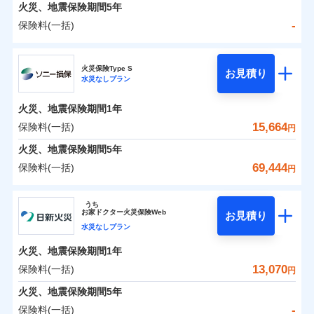
火災 1年
地震 1年
火災、地震保険期間
5年
-
保険料(一括)
0
8,646
3,300
建物
円
円
円
日新火災海上保険株式会社
火災保険Type S
お見積り
水災なしプラン
0
4,455
990
日新火災海上保険株式会社のおすすめポイント
家財
円
円
円
火災、地震保険期間
1年
保険料（一括）内訳
01
POINT
15,664
保険料(一括)
円
火災 1年
地震 1年
火災、地震保険期間
5年
69,444
保険料(一括)
円
イチオシ
02
POINT
-
6,400
3,300
建物
円
円
ソニー損害保険株式会社
うち
ソニー損保の新ネット火災保険は、補償の組合せが自
お
家
ドクター火災保険Web
お見積り
-
4,170
990
ソニー損害保険株式会社のおすすめポイント
家財
由だから、必要な補償に絞って選べます。
円
円
水災なしプラン
しかも「地震上乗せ特約（全半損時のみ）」で、地震
火災、地震保険期間
1年
保険料（一括）内訳
01
POINT
の被害にも火災保険の保険金額に対して最大100％で備
13,070
保険料(一括)
円
えられます（一部損は対象外）。
火災 1年
地震 1年
火災、地震保険期間
5年
-
保険料(一括)