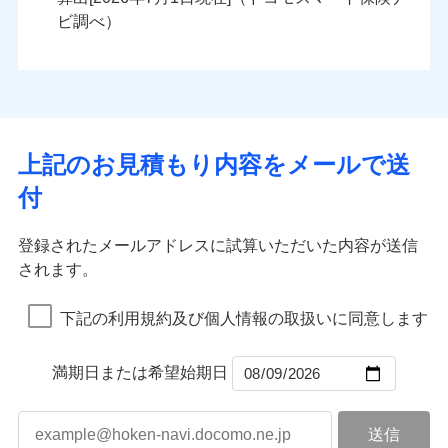
火災
風災・雹（ひょ
火災
風災・雹（ひょ
残存物取片づけ費用
付帯される費用の
落雷
う）災、雪災
ンセットで提供する火災保険です。
落雷
う）災、雪災
ビ調べ）
補償
失火見舞費用
破裂・爆発
破裂・爆発
お客さまのニーズから補償を考え、設計することで
水道管修理費用
合理的な保険料を実現することができます。さらに
水災
地震火災費用
盗難
水災
盗難
ランキングをもっと見る
ランキングをもっと見る
水濡れ
水濡れ
各種割引が充実！
※1
騒擾（じょう）
騒擾（じょう）
適用される割引
建築年割引
大切な住まいを守るための各種サポート機能をご用
外部からの落下・
破損・汚損
外部からの落下・
破損・汚損
イチオシ
02
POINT
飛来・衝突
飛来・衝突
意、住宅トラブル応急サービス「すまいのサポート
上記のお見積もり内容をメールで送
付帯サービス
住まいの緊急かけつけサービス
24」、住まいをメンテナンスする際の無料の「リフ
火災、自然災害、盗難などトータルでカバーし、大
付
ォーム相談サービス」、「長期優良住宅の維持保全
切な住まいをお守りします！
クレジットカード
サポートサービス」をご提供します。
水まわりトラブル、カギ開け対応など「住まいのア
コンビニ払い
補償内容
補償内容
登録されたメールアドレスに試算いただいた内容が送信
払込方法
お家ドクター火災保険Web（すまいの保険）のお見
シスタンスサービス」が無料付帯
口座振替
されます。
積もり・お申込みはネットで完結！
補償の対象やお客さまの状況に応じたさまざまな割
銀行振込
上半期
新規契約数ランキング
上半期
新規契約数ランキング
免責金額（自己負
免責金額（自己負
引をご用意！
免責金額なし
免責金額なし
※1
※2
下記の利用規約及び個人情報の取扱いに同意します
担額）
担額）
一括払
補償の範囲
？
03
POINT
当社火災保険新規契約者数より算出[
年
月]（ドコモスマート保険
当社火災保険新規契約者数より算出[
年
月]（ドコモスマート保険
支払方法
年払い
ナビ調べ）
臨時費用
ナビ調べ）
臨時費用
補償の範囲
？
03
満期日または希望始期日
POINT
月払い
損害防止費用
損害防止費用
火災
風災・雹（ひょ
残存物取片づけ費用
残存物取片づけ費用
付帯される費用の
付帯される費用保
ネット申込
落雷
う）災、雪災
補償
険金
失火見舞費用
失火見舞費用
※3
火災
風災・雹（ひょ
申込方法
破裂・爆発
郵送