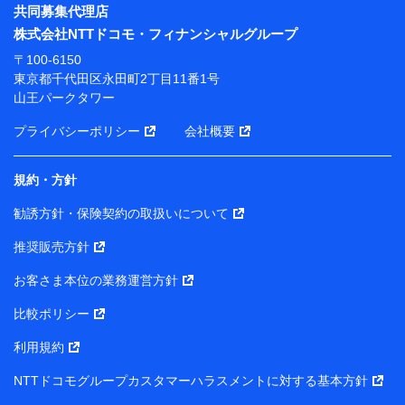
※ パーソナルデータダッシュボードの「第三者提供の
共同募集代理店
管理」の設定状態にかかわらず、共同利用する場合があ
株式会社NTTドコモ・フィナンシャルグループ
ります。
〒100-6150
※ dポイントクラブ会員ではないお客さま（2019年12
東京都千代田区永田町2丁目11番1号
月11日以降、一度もdポイントクラブ会員であったこと
山王パークタワー
がないお客さまに限る）に関する、2019年12月10日以
前に取得した個人データは、こちら の利用目的の範囲内
プライバシーポリシー
会社概要
に限って共同利用します。
規約・方針
当社は株式会社NTTドコモ・フィナンシャルグループ
との間で、以下のとおり個人データを共同利用しま
勧誘方針・保険契約の取扱いについて
す。
推奨販売方針
【共同して利用される利用データの項目】
当社または株式会社NTTドコモ・フィナンシャルグルー
お客さま本位の業務運営方針
プがサービス提供等を通じて取得した、以下の情報など
比較ポリシー
の個人データ
基本情報
利用規約
氏名、電話番号、メールアドレス、お客さまの識別子、属
NTTドコモグループカスタマーハラスメントに対する基本方針
性、連絡先、dポイントサービスのご利用に関する情報。例
として、dポイントカード番号、性別、年齢、家族構成、住