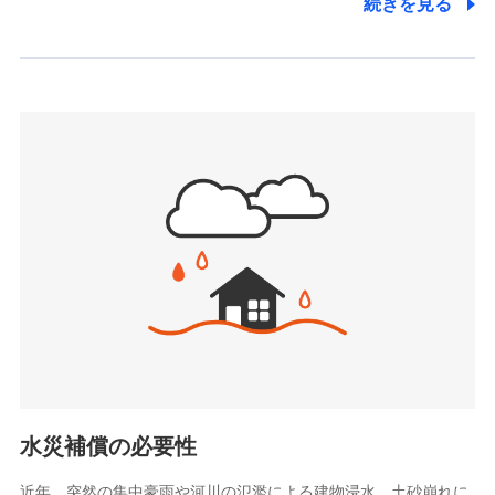
続きを見る
株式会社アシロ少額短期保険
日新火災海上保険株式会社で
(https://kailash.co.jp/)
お見積もり
SBIいきいき少額短期保険会社 (https://www.i-
sedai.com/)
見積もりや保険会社とのご契約に先立ち、当社が提供する
SBIペット少額短期保険株式会社
ドコモスマート保険ナビの利用規約と個人情報の取扱いに
(https://www.sbipet-ssi.co.jp/)
同意いただく必要があります。詳細について、以下をご確
SBIリスタ少額短期保険会社
認ください。
(https://www.jishin.co.jp/)
スマートプラス少額短期保険株式会社
ドコモスマート保険ナビサービス利用規約
（https://www.smartplus-insurance.com/）
当社による個人情報の取扱いについて（プライバシー
チューリッヒ少額短期保険株式会社
ポリシー）
(https://www.zurichssi.co.jp/)
Tokio Marine X少額短期保険株式会社
(https://www.tokiomarine-x.co.jp/)
ペットメディカルサポート株式会社
(https://pshoken.co.jp/)
リトルファミリー少額短期保険株式会社
(https://www.littlefamily-ssi.com/)
水災補償の必要性
2.共同募集を行う代理店から受領する個人情報
近年、突然の集中豪雨や河川の氾濫による建物浸水、土砂崩れに