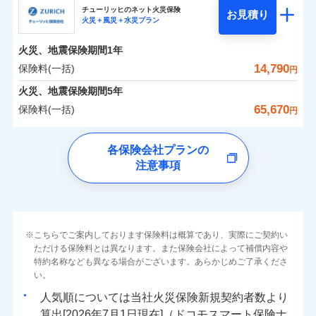
まさかのときも安心！全国の優良工務店とタッグを
チューリッヒのネット火災保険
お見積り
火災＋風災＋水災プラン
0
1,784
1,560
日新火災海上保険株式会社のおすすめポイント
家財
円
組み、「高品質な修理」と「保険金のお支払」をワ
円
円
火災
風災・雹（ひょ
火災
風災・雹（ひょ
落雷
う）災、雪災
ンセットで提供する火災保険です。
落雷
う）災、雪災
火災、地震保険期間
1年
保険料（一括）内訳
01
破裂・爆発
POINT
破裂・爆発
お客さまのニーズから補償を考え、設計することで
14,790
保険料(一括)
円
合理的な保険料を実現することができます。さらに
水災
盗難
水災
盗難
火災 1年
地震 1年
火災、地震保険期間
5年
ランキングをもっと見る
水濡れ
水濡れ
各種割引が充実！
※1
騒擾（じょう）
騒擾（じょう）
65,670
保険料(一括)
円
大切な住まいを守るための各種サポート機能をご用
外部からの落下・
破損・汚損
外部からの落下・
破損・汚損
イチオシ
02
POINT
-
1,940
5,200
建物
円
円
飛来・衝突
飛来・衝突
意、住宅トラブル応急サービス「すまいのサポート
チューリッヒ保険会社
各保険会社プランの
24」、住まいをメンテナンスする際の無料の「リフ
ソニー損保の新ネット火災保険は、補償の組合せが自
注意事項
-
ォーム相談サービス」、「長期優良住宅の維持保全
2,040
1,560
チューリッヒ保険会社のおすすめポイント
家財
由だから、必要な補償に絞って選べます。
円
円
サポートサービス」をご提供します。
しかも「地震上乗せ特約（全半損時のみ）」で、地震
保険料（一括）内訳
01
補償内容
POINT
の被害にも火災保険の保険金額に対して最大100％で備
お家ドクター火災保険Web（すまいの保険）のお見
えられます（一部損は対象外）。
積もり・お申込みはネットで完結！
火災 1年
地震 1年
上半期
新規契約数ランキング
こちらでご案内しております保険料は概算であり、実際にご契約い
上半期
新規契約数ランキング
免責金額（自己負
免責金額なし
ただける保険料とは異なります。また保険会社によって補償内容や
※2
担額）
特約名称なども異なる場合がございます。あらかじめご了承くださ
イチオシ
02
POINT
補償の範囲
補償の範囲
？
0
03
6,200
5,200
？
03
POINT
建物
円
POINT
円
円
当社火災保険新規契約者数より算出[
年
月]（ドコモスマート保険
当社火災保険新規契約者数より算出[
年
月]（ドコモスマート保険
い。
ナビ調べ）
臨時費用
ナビ調べ）
まさかのときも安心！全国の優良工務店とタッグを
人気順については当社
新規契約者数より
損害防止費用
0
1,830
1,560
家財
円
組み、「高品質な修理」と「保険金のお支払」をワ
円
円
算出[
年
月
日現在]（ドコモスマート保険ナ