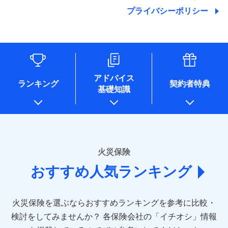
地震の被害にも最大100％で備えられます。
ランキングをもっと見る
関する情報を提供し、金融商品等の契約を勧奨するため、ま
残存物取片づけ費用
付帯される費用保
銀行振込
始期日
2025/10/01
プライバシーポリシー
た維持管理等の委託業務遂行のため、またそれらに付帯、関
険金
失火見舞費用
適用される割引
建築年割引
その他付帯される
連する当社および提携会社のサービスを案内、提供するため
修理付帯費用
費用の補償
水道管修理費用
一括払
※1雑危険（盗難を除く）および破汚
（なお、当社は複数の保険会社と取引があり、取得した個人
説明事項
付帯サービス
住まいの緊急かけつけサービス
地震火災費用
支払方法
損において、自己負担額5万円
年払い
情報を取引のある他の保険会社の商品・サービスをご提案す
インターネット割引
るために利用させていただくことがあります。）
月払い
ソニー損害保険株式会社で
各種セミナーの開催のため
適用される割引
指定工務店割引
保険証券の不発行に関する特約（500
クレジットカード
募集文書番号
適用される割引
お見積もり
コンサルティングサービスの実施のため
円）
建築年割引
コンビニ払い
ネット申込
アドバイス
補償内容
アンケートやキャンペーン等の実施のため
払込方法
ランキング
契約者特典
口座振替
申込方法
郵送
基礎知識
上記に係る案内・手続き・管理等付帯業務を行うため
その他条件
住まいのアシスタンスサービス
※2
その他条件
指定工務店特約
※5
見積もりや保険会社とのご契約に先立ち、当社が提供する
銀行振込
対面
* 当社が委託を受けている保険会社の情報は、保険会社
免責金額（自己負
ドコモスマート保険ナビの利用規約と個人情報の取扱いに
のホームページに掲載しておりますので、ご確認くださ
免責金額なし
WEB見積もり+メールアドレス登録後
担額）
すまいのサポート24
同意いただく必要があります。詳細について、以下をご確
一括払
始期日
2024/10/01
い。
から4営業日+1日以降、お客さまが決
備考
認ください。
リフォーム相談サービス
ドコモスマート保険ナビ編集部の評価
支払方法
年払い
付帯サービス
済した時点で保険のお申し込みと完了
臨時費用
長期優良住宅の維持保全サポートサー
※1損害割合が30%未満の場合は定率
■損害保険
ドコモスマート保険ナビサービス利用規約
となります。
月払い
火災保険
ビス
損害防止費用
払、水災料率は最低リスク区分を適用
あいおいニッセイ同和損害保険株式会社
当社による個人情報の取扱いについて（プライバシー
ソニー損保の新ネット火災保険は、補償の組合せが
※2破損・汚損、水ぬれは自己負担額
残存物取片づけ費用
付帯される費用保
おすすめ人気ランキング
(https://www.aioinissaydowa.co.jp/)
ネット申込
クレジットカード
ポリシー）
※3
自由だから、必要な補償に絞って選べます。
5万円 建物が築15年以上または建築
クレジットカード
険金
失火見舞費用
アクサ損害保険株式会社 (https://www.axa-
※2
申込方法
郵送
コンビニ払い
年不明の場合、風災・雹（ひょう）
しかも、「地震上乗せ特約（全半損時のみ）」で、
払込方法
コンビニ払い
direct.co.jp/)
水道管修理費用
※3
災・雪災の自己負担額は5万円
対面
口座振替
払込方法
地震の被害にも最大100％で備えられます。
口座振替
火災保険を選ぶならおすすめランキングを参考に比較・
アニコム損害保険株式会社 (https://www.anicom-
※3失火見舞費用の取扱いはなし
地震火災費用
※4
銀行振込
説明事項
※4水道管修理費用の取扱いはなし
sompo.co.jp/)
銀行振込
検討をしてみませんか？
始期日
2025/10/01
各保険会社の「イチオシ」情報
（破損・汚損等危険補償特約で補償対
東京海上ダイレクト損害保険株式会社
その他付帯される