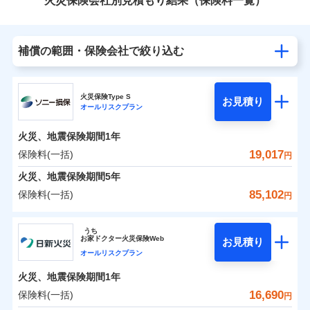
火災保険会社別見積もり結果（保険料一覧）
補償の範囲・保険会社で絞り込む
火災保険Type S
お見積り
オールリスクプラン
火災、地震保険期間
1年
19,017
保険料(一括)
円
火災、地震保険期間
5年
85,102
保険料(一括)
円
ソニー損害保険株式会社
うち
お
家
ドクター火災保険Web
お見積り
ソニー損害保険株式会社のおすすめポイント
オールリスクプラン
火災、地震保険期間
1年
保険料（一括）内訳
01
POINT
16,690
保険料(一括)
円