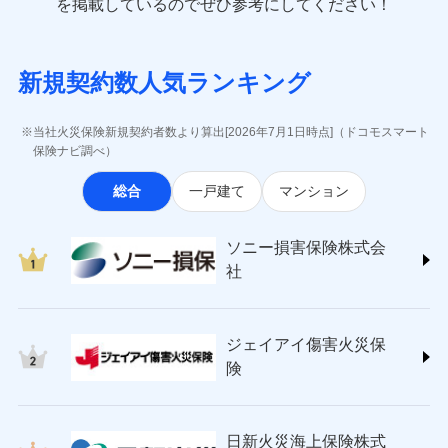
一括払
を掲載しているのでぜひ参考にしてください！
修理付帯費用
象となる場合があります。）
費用の補償
(https://www.e-design.net/)
一括払
説明事項
※1水災料率は最低リスク区分を適用
支払方法
年払い
※5地震火災費用の取扱いはなし
AIG損害保険株式会社
支払方法
年払い
※6火災・風災等の事故により建物に
月払い
ソニー損害保険株式会社で
インターネット割引
(https://www.aig.co.jp/sonpo)
月払い
募集文書番号
損害が生じたとき、日新火災がご案内
新規契約数人気ランキング
お見積もり
ＳＢＩ損害保険株式会社
適用される割引
指定工務店割引
する修理業者（指定工務店）が建物の
ネット申込
(https://www.sbisonpo.co.jp/)
修理を行います。
建築年割引
ネット申込
申込方法
郵送
ジェイアイ傷害火災保険株式会社
申込方法
郵送
当社火災保険新規契約者数より算出[2026年7月1日時点]（ドコモスマート
見積もりや保険会社とのご契約に先立ち、当社が提供する
対面
(https://www.jihoken.co.jp/)
募集文書番号
その他条件
指定工務店特約
保険ナビ調べ）
※5
対面
ドコモスマート保険ナビの利用規約と個人情報の取扱いに
ソニー損害保険株式会社
同意いただく必要があります。詳細について、以下をご確
始期日
2026/08/01
総合
一戸建て
マンション
(https://www.sonysonpo.co.jp/)
すまいのサポート24
認ください。
始期日
2024/10/01
ドコモスマート保険ナビ編集部の評価
損害保険ジャパン株式会社 (https://www.sompo-
リフォーム相談サービス
付帯サービス
ドコモスマート保険ナビサービス利用規約
※1盗難、水濡れ、騒擾（じょう）、
japan.co.jp/)
長期優良住宅の維持保全サポートサー
※1破損・汚損、水ぬれは自己負担額
ソニー損害保険株式会
外部からの落下・飛来・衝突は自動付
当社による個人情報の取扱いについて（プライバシー
ソニー損保の新ネット火災保険は、補償の組合せが
ＳＯＭＰＯダイレクト損害保険株式会社
ビス
5万円 建物が築15年以上または建築
帯です。
社
ポリシー）
自由だから、必要な補償に絞って選べます。
(https://www.sompo-direct.co.jp/)
年不明の場合、風災・雹（ひょう）
ドコモスマート保険ナビ編集部の評価
※2水まわりトラブル、カギ開け対
災・雪災の自己負担額は5万円
チューリッヒ保険会社 (https://www.zurich.co.jp/)
応、ガラス破損の場合に60分までの
クレジットカード
しかも、「地震上乗せ特約（全半損時のみ）」で、
※2失火見舞費用の取扱いはなし
東京海上日動火災保険株式会社
簡易作業無料でご提供いたします。弊
コンビニ払い
地震の被害にも最大100％で備えられます。
全国の優良工務店とタッグを組み、「高品質な修理」
※3水道管修理費用の取扱いはなし
払込方法
社提携業者にて24時間365日受付。受
ジェイアイ傷害火災保
(https://www.tokiomarine-nichido.co.jp/)
説明事項
口座振替
説明事項
（破損・汚損等危険補償特約で補償対
と「保険金のお支払」をワンセットで提供する火災保
付後、専門業者が対応に向かいます。
日新火災海上保険株式会社
険
象となる場合があります。）
銀行振込
ガラス破損の対応時間は9時～20時と
険です。補償の選択は自由自在で、お申込みはPC・ス
(https://www.nisshinfire.co.jp/)
※4地震火災費用の取扱いはなし
なります。
マホで24時間受付可能です。住宅トラブル応急サービ
ペット＆ファミリー損害保険株式会社
※5火災・風災等の事故により建物に
※3クレジットカード会社の分割払い
一括払
ス「すまいのサポート24」は水まわり、玄関カギの紛
(https://www.petfamilyins.co.jp/)
損害が生じたとき、日新火災がご案内
が可能なことがあります。詳しくは各
日新火災海上保険株式
ソニー損害保険株式会社で
支払方法
年払い