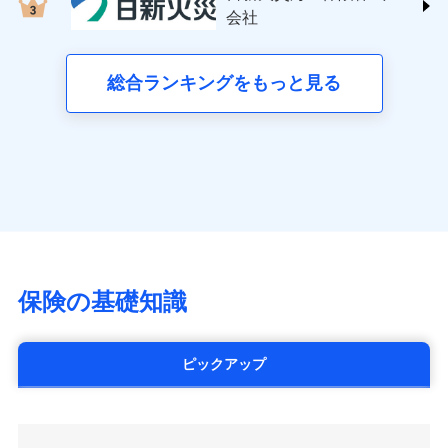
する修理業者（指定工務店）が建物の
三井住友海上火災保険株式会社 (https://www.ms-
クレジットカード会社にご確認くださ
失、ハチの巣駆除等の住宅トラブルに対応していま
お見積もり
会社
月払い
修理を行います。
い。
ins.com/)
す。さらに大切な住まいを守るための各種サポート機
三井ダイレクト損害保険株式会社
能をご用意。住まいをメンテナンスする際の無料の
ネット申込
募集文書番号
募集文書番号
(https://www.mitsui-direct.co.jp/)
見積もりや保険会社とのご契約に先立ち、当社が提供する
総合ランキングをもっと見る
「リフォーム相談サービス」、「長期優良住宅の維持
申込方法
郵送
ドコモスマート保険ナビの利用規約と個人情報の取扱いに
保全サポートサービス」をご提供しています。
対面
同意いただく必要があります。詳細について、以下をご確
■生命保険
認ください。
アクサ生命保険株式会社
始期日
2024/10/01
（https://www.axa.co.jp/）
ドコモスマート保険ナビサービス利用規約
SBI生命保険株式会社（https://www.sbilife.co.jp/）
当社による個人情報の取扱いについて（プライバシー
※1損害割合が30%未満の場合は定率
ドコモスマート保険ナビ編集部の評価
FWD生命保険株式会社
ドコモスマート保険ナビ編集部の評価
ポリシー）
日新火災海上保険株式会社で
払、水災料率は最低リスク区分を適用
（https://www.fwdlife.co.jp/）
※2失火見舞費用の取扱いはなし
お見積もり
ソニー生命保険株式会社
全国の優良工務店とタッグを組み、「高品質な修理」
※3水道管修理費用の取扱いはなし
チューリッヒのネット火災保険は
ダイレクト型でネッ
（https://www.sonylife.co.jp）
説明事項
※4地震火災費用の取扱いはなし
と「保険金のお支払」をワンセットで提供する火災保
ト完結のお手続き・リーズナブルな保険料
に加え、
火
SOMPOひまわり生命保険株式会社
保険の基礎知識
※5火災・風災等の事故により建物に
見積もりや保険会社とのご契約に先立ち、当社が提供する
険です。補償の選択は自由自在で、お申込みはPC・ス
災に対する補償に加え、すべてのプランに盗難等がつ
（https://www.himawari-life.co.jp/）
損害が生じたとき、日新火災がご案内
ドコモスマート保険ナビの利用規約と個人情報の取扱いに
マホで24時間受付可能です。住宅トラブル応急サービ
いており、
社会問題などを考慮された幅広い補償が特
する修理業者（指定工務店）が建物の
第一ネオ生命保険株式会社
同意いただく必要があります。詳細について、以下をご確
ス「すまいのサポート24」は水まわり、玄関カギの紛
修理を行います。
長です。
失火見舞金など付帯される費用保険金も多
（https://neofirst.co.jp/）
認ください。
ピックアップ
失、ハチの巣駆除等の住宅トラブルに対応していま
く、ダイレクトでありながら充実した補償が魅力で
大樹生命保険株式会社（https://www.taiju-
ドコモスマート保険ナビサービス利用規約
募集文書番号
す。さらに大切な住まいを守るための各種サポート機
life.co.jp）
す。
当社による個人情報の取扱いについて（プライバシー
能をご用意。住まいをメンテナンスする際の無料の
太陽生命保険株式会社（https://www.taiyo-
ポリシー）