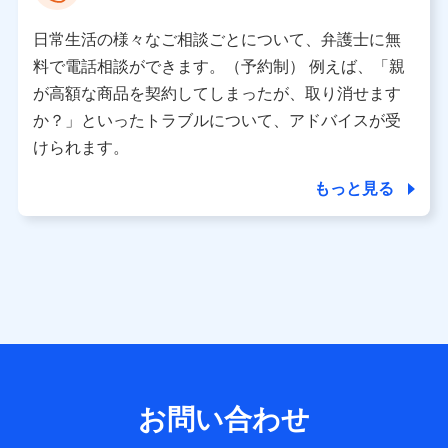
として、dポイントカード番号、性別、年齢、家族構成、住
所、dポイント残高、dポイント利用履歴などが含まれます。
日常生活の様々なご相談ごとについて、弁護士に無
利用情報
料で電話相談ができます。（予約制） 例えば、「親
当社又は株式会社NTTドコモが提供する各種サービスなどの
ご契約・ご利用などに関する情報。例として、当社又は株式
が高額な商品を契約してしまったが、取り消せます
会社NTTドコモが提供する各種サービスのご契約状態・ご利
か？」といったトラブルについて、アドバイスが受
用履歴インターネット利用時の行動に関する情報、アプリケ
ーション利用時の行動に関する情報、購入されたサービスや
けられます。
商品の名称・購入場所・決済に関する情報、アンケートの回
答に関する情報などが含まれます。
もっと見る
保険関連サービス情報
当社又は株式会社NTTドコモが提供する保険関連サービスに
関して取得し、又は保有する情報。例として、見積請求受付
時、資料請求受付時又はユーザー登録受付時に提供いただい
た情報（氏名、住所、生年月日、性別、保険契約者と被保険
者の関係、保険加入の目的、保険商品の内容、保険料、保険
料のお支払方法、車のメーカーや走行距離などの情報、建物
の構造や築年数などの情報、ペットの種類や年齢など）及び
お客様との応対記録 （お客様に提示した比較見積の試算結
果情報、メールマガジンを提供した際のメール内容や送信履
歴の情報及び保険の更改案内等を提供した際のメール内容や
送信履歴などの情報）が含まれます。
お問い合わせ
保険契約情報