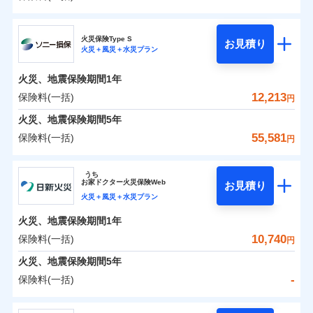
イチオシ
02
POINT
補償の範囲
？
0
03
7,416
5,200
POINT
建物
円
円
円
日新火災海上保険株式会社
まさかのときも安心！全国の優良工務店とタッグを
火災保険Type S
お見積り
火災＋風災＋水災プラン
0
3,114
1,560
日新火災海上保険株式会社のおすすめポイント
家財
円
組み、「高品質な修理」と「保険金のお支払」をワ
円
円
火災
風災・雹（ひょ
落雷
う）災、雪災
ンセットで提供する火災保険です。
火災、地震保険期間
1年
保険料（一括）内訳
01
破裂・爆発
POINT
お客さまのニーズから補償を考え、設計することで
12,213
保険料(一括)
円
合理的な保険料を実現することができます。さらに
水災
盗難
火災 1年
地震 1年
火災、地震保険期間
5年
水濡れ
各種割引が充実！
※1
騒擾（じょう）
55,581
保険料(一括)
円
大切な住まいを守るための各種サポート機能をご用
外部からの落下・
破損・汚損
イチオシ
02
POINT
-
5,530
5,200
建物
円
円
飛来・衝突
意、住宅トラブル応急サービス「すまいのサポート
ソニー損害保険株式会社
うち
24」、住まいをメンテナンスする際の無料の「リフ
ソニー損保の新ネット火災保険は、補償の組合せが自
お
家
ドクター火災保険Web
お見積り
-
ォーム相談サービス」、「長期優良住宅の維持保全
2,610
1,560
ソニー損害保険株式会社のおすすめポイント
家財
由だから、必要な補償に絞って選べます。
円
円
火災＋風災＋水災プラン
サポートサービス」をご提供します。
しかも「地震上乗せ特約（全半損時のみ）」で、地震
火災、地震保険期間
1年
保険料（一括）内訳
01
POINT
の被害にも火災保険の保険金額に対して最大100％で備
お家ドクター火災保険Web（すまいの保険）のお見
10,740
保険料(一括)
円
えられます（一部損は対象外）。
積もり・お申込みはネットで完結！
火災 1年
地震 1年
火災、地震保険期間
5年
上半期
新規契約数ランキング
-
保険料(一括)
イチオシ
02
POINT
補償の範囲
補償の範囲
？
0
03
3,669
5,200
？
03
POINT
建物
円
POINT
円
円
当社火災保険新規契約者数より算出[
年
月]（ドコモスマート保険
日新火災海上保険株式会社
ナビ調べ）