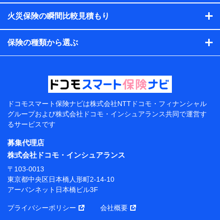
す。）
火災保険の瞬間比較見積もり
各種セミナーの開催のため
コンサルティングサービスの実施のため
アンケートやキャンペーン等の実施のため
保険の種類から選ぶ
上記に係る案内・手続き・管理等付帯業務を行うため
【当該個人データの管理について責任を有する者の名
称・住所・代表者名】
当該個人データを取り扱う各共同利用者（詳細は次のと
おり）
ドコモスマート保険ナビは
株式会社NTTドコモ・フィナンシャル
東京都千代田区永田町2丁目11番1号 山王パークタワー
グループおよび
株式会社ドコモ・インシュアランス共同で
運営す
株式会社NTTドコモ 代表取締役社長 前田 義晃
るサービスです
東京都中央区日本橋人形町2-14-10 アーバンネット日
募集代理店
本橋ビル 3F
株式会社ドコモ・インシュアランス
株式会社ドコモ・インシュアランス 代表取締役社
〒103-0013
長 吉村 忠義
東京都中央区日本橋人形町2-14-10
アーバンネット日本橋ビル3F
※ 当社および株式会社NTTドコモは、お客さまの情報
を利用させていただくにあたっては、「NTTドコモ パー
プライバシーポリシー
会社概要
ソナルデータ憲章」に定める行動原則を順守します 。