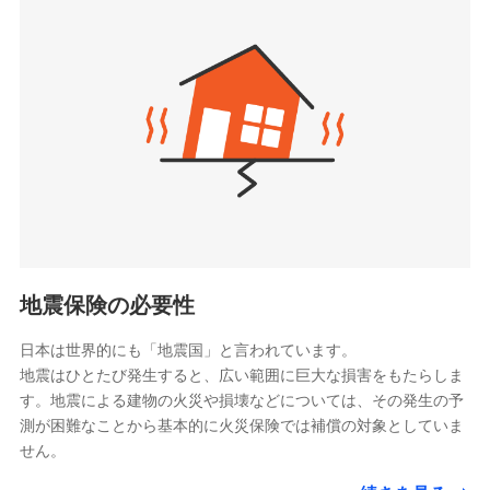
seimei.co.jp）
「リフォーム相談サービス」、「長期優良住宅の維持
チューリッヒ生命保険株式会社
保全サポートサービス」をご提供しています。
（https://www.zurichlife.co.jp/）
東京海上日動あんしん生命保険株式会社
チューリッヒ保険会社で
ドコモスマート保険ナビ編集部の評価
（https://www.tmn-anshin.co.jp/）
お見積もり
なないろ生命保険株式会社
（https://www.nanairolife.co.jp/）
チューリッヒ保険会社の
日新火災海上保険株式会社で
全国の優良工務店とタッグを組み、「高品質な修理」
日本生命保険相互会社
詳細を見る
お見積もり
と「保険金のお支払」をワンセットで提供する火災保
（https://www.nissay.co.jp）
険です。補償の選択は自由自在で、お申込みはPC・ス
はなさく生命保険株式会社
マホで24時間受付可能です。住宅トラブル応急サービ
見積もりや保険会社とのご契約に先立ち、当社が提供する
見積もりや保険会社とのご契約に先立ち、当社が提供する
（https://www.life8739.co.jp/）
ドコモスマート保険ナビの利用規約と個人情報の取扱いに
ス「すまいのサポート24」は水まわり、玄関カギの紛
ドコモスマート保険ナビの利用規約と個人情報の取扱いに
マニュライフ生命保険株式会社
同意いただく必要があります。詳細について、以下をご確
失、ハチの巣駆除等の住宅トラブルに対応していま
同意いただく必要があります。詳細について、以下をご確
（https://www.manulife.co.jp/）
地震保険の必要性
認ください。
認ください。
す。さらに大切な住まいを守るための各種サポート機
三井住友海上あいおい生命保険株式会社
ドコモスマート保険ナビサービス利用規約
能をご用意。住まいをメンテナンスする際の無料の
（https://www.msa-life.co.jp/）
ドコモスマート保険ナビサービス利用規約
日本は世界的にも「地震国」と言われています。
メットライフ生命株式会社
当社による個人情報の取扱いについて（プライバシー
「リフォーム相談サービス」、「長期優良住宅の維持
当社による個人情報の取扱いについて（プライバシー
地震はひとたび発生すると、広い範囲に巨大な損害をもたらしま
(https://www.metlife.co.jp/)
ポリシー）
保全サポートサービス」をご提供しています。
ポリシー）
す。地震による建物の火災や損壊などについては、その発生の予
メディケア生命保険株式会社
測が困難なことから基本的に火災保険では補償の対象としていま
（https://www.medicarelife.com/）
せん。
■少額短期保険