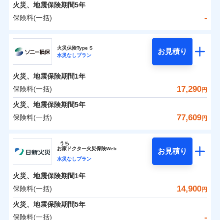
火災 1年
地震 1年
火災、地震保険期間
5年
-
保険料(一括)
0
8,252
5,200
建物
円
円
円
日新火災海上保険株式会社
火災保険Type S
お見積り
水災なしプラン
0
4,005
1,560
日新火災海上保険株式会社のおすすめポイント
家財
円
円
円
火災、地震保険期間
1年
保険料（一括）内訳
01
POINT
17,290
保険料(一括)
円
火災 1年
地震 1年
火災、地震保険期間
5年
77,609
保険料(一括)
円
イチオシ
02
POINT
-
6,210
5,200
建物
円
円
ソニー損害保険株式会社
うち
ソニー損保の新ネット火災保険は、補償の組合せが自
お
家
ドクター火災保険Web
お見積り
-
3,720
1,560
ソニー損害保険株式会社のおすすめポイント
家財
由だから、必要な補償に絞って選べます。
円
円
水災なしプラン
しかも「地震上乗せ特約（全半損時のみ）」で、地震
火災、地震保険期間
1年
保険料（一括）内訳
01
POINT
の被害にも火災保険の保険金額に対して最大100％で備
14,900
保険料(一括)
円
えられます（一部損は対象外）。
火災 1年
地震 1年
火災、地震保険期間
5年
-
保険料(一括)