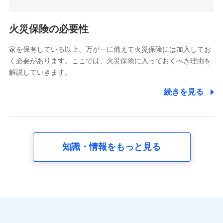
5.通話録音にて取得する情報
電話対応の品質向上およびお問合せ内容の正確な把握のため
火災保険の必要性
家を保有している以上、万が一に備えて火災保険には加入してお
6.採用応募者の個人情報
く必要があります。ここでは、火災保険に入っておくべき理由を
採用選考および入社手続を実施するため
解説していきます。
7.社員（従業者）の個人情報
続きを見る
人事･勤怠･健康・労務等の管理、給与支給、福利厚生・採用
退職関連処理等の各種手続きのため、当社と従業員または従
業員同士の連絡のため
知識・情報をもっと見る
8.取引先個人情報
取引先としての選定業務、営業情報の提供業務、契約締結手
続き業務、取引管理業務、およびこれらに準ずる業務の遂行
のため
9.お問い合わせ情報
各種お問い合わせに対応するため