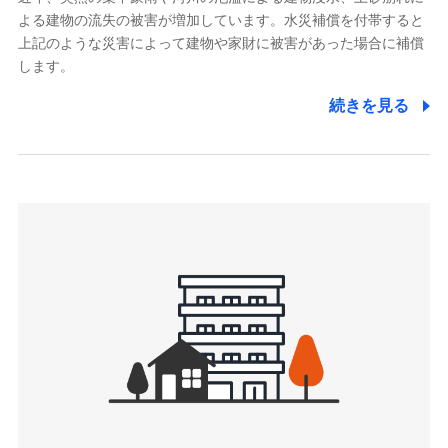
よる建物の流失の被害が増加しています。水災補償を付帯すると
郵便、電話、およびＥメール等により、当社と取引のあるも
しくは委託を受けている保険会社・提携会社の保険その他に
上記のような災害によって建物や家財に被害があった場合に補償
関する情報を提供し、金融商品等の契約を勧奨するため、ま
します。
た維持管理等の委託業務遂行のため、またそれらに付帯、関
連する当社および提携会社のサービスを案内、提供するため
続きを見る
（なお、当社は複数の保険会社と取引があり、取得した個人
情報を取引のある他の保険会社の商品・サービスをご提案す
るために利用させていただくことがあります。）
上記に係る連絡・手続き・管理等付帯業務を行うため
3.セミナー募集サイトから取得した個人情報
各種セミナーの案内、開催のため
上記に係る連絡・手続き・管理等付帯業務を行うため
4.家族・友達紹介にて取得した個人情報
被紹介者への連絡、及び当社と取引のあるもしくは委託を受
けている保険会社・提携会社の保険その他に関する情報を提
供し、金融商品等の契約を勧奨するため
アンケートやキャンペーン等の実施のため
上記に係る連絡・手続き・管理等付帯業務を行うため