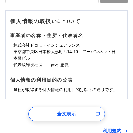
落雷
う）災、雪災
水道管修理費用
水道管修理費用
※4
対面
破裂・爆発
地震火災費用
水災
地震火災費用
盗難
※5
ランキングをもっと見る
ランキングをもっと見る
水濡れ
始期日
2025/10/01
※1
水災
盗難
騒擾（じょう）
個人情報の取扱いについて
適用される割引
建築年割引
その他付帯される
水濡れ
外部からの落下・
破損・汚損
修理付帯費用
※1
費用の補償
騒擾（じょう）
飛来・衝突
※1水災料率は最低リスク区分を適用
外部からの落下・
破損・汚損
事業者の名称・住所・代表者名
付帯サービス
住まいの緊急かけつけサービス
説明事項
※2雑危険（盗難を除く）および破汚
飛来・衝突
損において、自己負担額5万円
インターネット割引
株式会社ドコモ・インシュアランス
適用される割引
指定工務店割引
クレジットカード
東京都中央区日本橋人形町2-14-10 アーバンネット日
募集文書番号
建築年割引
コンビニ払い
補償内容
補償内容
本橋ビル
払込方法
口座振替
代表取締役社長 吉村 忠義
その他条件
指定工務店特約
※6
銀行振込
上半期
新規契約数ランキング
免責金額（自己負
免責金額（自己負
免責金額なし
免責金額なし
個人情報の利用目的の公表
※1
担額）
担額）
すまいのサポート24
補償内容
一括払
当社火災保険新規契約者数より算出[
当社が取得する個人情報の利用目的は以下の通りです。
年
月]（ドコモスマート保険
リフォーム相談サービス
支払方法
年払い
付帯サービス
臨時費用
ナビ調べ）
臨時費用
ドコモスマート保険ナビ編集部の評価
長期優良住宅の維持保全サポートサー
月払い
損害防止費用
免責金額（自己負
ビス
損害防止費用
1.見積請求受付時、資料請求受付時、ユーザー登録受
免責金額なし
担額）
残存物取片づけ費用
残存物取片づけ費用
付時
付帯される費用の
付帯される費用保
ネット申込
ソニー損保の新ネット火災保険は、補償の組合せが
全文表示
補償
クレジットカード
険金
失火見舞費用
失火見舞費用
※2
申込方法
郵送
ユーザー登録受付および、管理のため
自由だから、必要な補償に絞って選べます。
臨時費用
コンビニ払い
水道管修理費用
水道管修理費用
郵便、電話、およびＥメール等により、当社と取引のあるも
※3
対面
払込方法
しかも、「地震上乗せ特約（全半損時のみ）」で、
損害防止費用
しくは委託を受けている保険会社・提携会社の保険その他に
口座振替
利用規約
地震火災費用
地震火災費用
※4