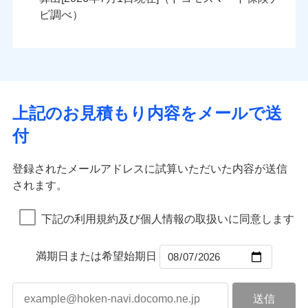
火災
風災・雹（ひょ
火災
風災・雹（ひょ
残存物取片づけ費用
付帯される費用の
落雷
う）災、雪災
ンセットで提供する火災保険です。
落雷
う）災、雪災
ビ調べ）
補償
失火見舞費用
破裂・爆発
破裂・爆発
お客さまのニーズから補償を考え、設計することで
水道管修理費用
合理的な保険料を実現することができます。さらに
水災
地震火災費用
盗難
水災
盗難
ランキングをもっと見る
ランキングをもっと見る
水濡れ
水濡れ
各種割引が充実！
※1
騒擾（じょう）
騒擾（じょう）
適用される割引
建築年割引
大切な住まいを守るための各種サポート機能をご用
外部からの落下・
破損・汚損
外部からの落下・
破損・汚損
イチオシ
02
POINT
飛来・衝突
飛来・衝突
意、住宅トラブル応急サービス「すまいのサポート
上記のお見積もり内容をメールで送
付帯サービス
住まいの緊急かけつけサービス
24」、住まいをメンテナンスする際の無料の「リフ
火災、自然災害、盗難などトータルでカバーし、大
付
ォーム相談サービス」、「長期優良住宅の維持保全
切な住まいをお守りします！
クレジットカード
サポートサービス」をご提供します。
水まわりトラブル、カギ開け対応など「住まいのア
コンビニ払い
補償内容
補償内容
登録されたメールアドレスに試算いただいた内容が送信
払込方法
お家ドクター火災保険Web（すまいの保険）のお見
シスタンスサービス」が無料付帯
口座振替
されます。
積もり・お申込みはネットで完結！
補償の対象やお客さまの状況に応じたさまざまな割
銀行振込
上半期
新規契約数ランキング
上半期
新規契約数ランキング
免責金額（自己負
免責金額（自己負
引をご用意！
免責金額なし
免責金額なし
※1
※2
下記の利用規約及び個人情報の取扱いに同意します
担額）
担額）
一括払
補償の範囲
？
03
POINT
当社火災保険新規契約者数より算出[
年
月]（ドコモスマート保険
当社火災保険新規契約者数より算出[
年
月]（ドコモスマート保険
支払方法
年払い
ナビ調べ）
臨時費用
ナビ調べ）
臨時費用
補償の範囲
？
03
満期日または希望始期日
POINT
月払い
損害防止費用
損害防止費用
火災
風災・雹（ひょ
残存物取片づけ費用
残存物取片づけ費用
付帯される費用の
付帯される費用保
ネット申込
落雷
う）災、雪災
補償
険金
失火見舞費用
失火見舞費用
※3
火災
風災・雹（ひょ
申込方法
破裂・爆発
郵送