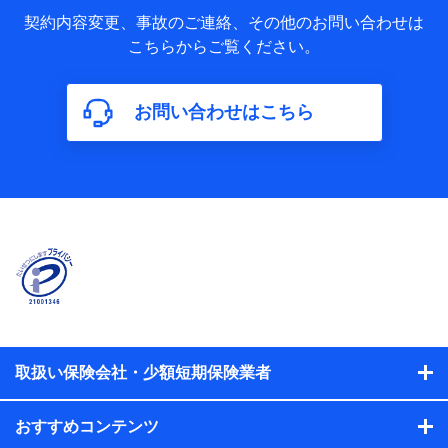
当社又は株式会社NTTドコモが取得し、又は保有する保険契
約に関する情報。例として、保険契約者及び被保険者の氏
契約内容変更、事故のご連絡、その他のお問い合わせは
名、住所、生年月日、性別、保険契約者と被保険者の関係、
こちらからご覧ください。
保険加入の目的、保険商品の内容、保険料、保険料のお支払
方法、車のメーカーや走行距離などの情報、建物の構造や築
年数などの情報、ペットの種類や年齢などの情報などが含ま
お問い合わせはこちら
れます。
【共同して利用する者の範囲】
当社
株式会社NTTドコモ
【利用する者の利用目的】
当社又は株式会社NTTドコモが提供する保険関連サービスに
おけるユーザ登録受付および管理のため
当社又は株式会社NTTドコモと取引のあるもしくは委託を受
けている保険会社・提携会社の保険その他に関する情報を提
供するため、また維持管理等の委託業務遂行のため、またそ
れらに付帯、関連する当社、株式会社NTTドコモおよび提携
会社のサービスを案内、提供するため
取扱い保険会社・少額短期保険業者
（各サービスで取得したサービス利用履歴、ウェブサイトの
閲覧履歴、購買履歴、ご契約内容等のパーソナルデータを分
おすすめコンテンツ
析して、お客さまの趣味・嗜好・傾向に応じたサービス・商
品等に関するご提案や広告の配信等を行うことがありま