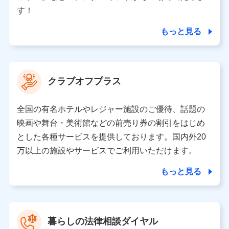
個人情報の第三者提供について
す！
当社ではご本人の同意がある場合または法令に基づく場
合を除き、第三者に提供いたしません。
もっと見る
業務の委託
当社は利用目的の達成に必要な範囲内において個人情報
クラブオフプラス
の取り扱いの全部または一部を委託する場合がありま
す。
全国の有名ホテルやレジャー施設のご優待、話題の
個人データの共同利用
映画や舞台・美術館などの前売り券の割引をはじめ
とした各種サービスを提供しております。国内外20
当社は株式会社NTTドコモとの間で、以下のとおり個
人データを共同利用します。
万以上の施設やサービスでご利用いただけます。
【共同して利用される利用データの項目】
もっと見る
当社又は株式会社NTTドコモがサービス提供等を通じて
取得した、以下の情報などの個人データ
基本情報
氏名、電話番号、メールアドレス、お客さまの識別子、属
暮らしの法律相談ダイヤル
性、連絡先、dポイントサービスのご利用に関する情報。例