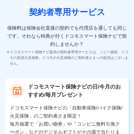
契約者専用サービス
10.受託業務の 個人情報
受託業務の遂行およびこれらに準ずる業務の遂行のため
保険料は保険会社直接の契約でも代理店を通しても同じ
です。
それなら特典が付くドコモスマート保険ナビで契
11.マイカー通勤管理クラウド並びに法人向けASPサー
ビスに関してのお問い合わせ情報
約しませんか？
各種お問い合わせに対応するため
ドコモスマート保険ナビ提供の契約者専用サービスは、ソニー損保、ドコ
当社のサービスに関する情報提供や、皆様に有用なお知らせ
モの賃貸火災保険、ドコモの火災保険のご契約者さまへの提供はございま
をお送りするため
せん。
アンケートの送付のため
当社のサービスや媒体の運営改善に必要なデータを解析し、
分析するため
当社の対応品質向上やお問い合わせ内容の正確な把握のため
ドコモスマート保険ナビの日/今月のお
個人情報保護管理者の職名、連絡先
すすめ/毎月プレゼント
株式会社ドコモ・インシュアランス 営業部長
〒103-0013 東京都中央区日本橋人形町2-14-10 アー
ドコモスマート保険ナビの「自動車保険/バイク保険/
バンネット日本橋ビル 3F
火災保険」のご契約者さま限定！
株式会社ドコモ・インシュアランス
毎月抽選で「お買い物券」や「コンビニ無料引換ク
ーポン」などのデジタルギフトがその場で当たりま