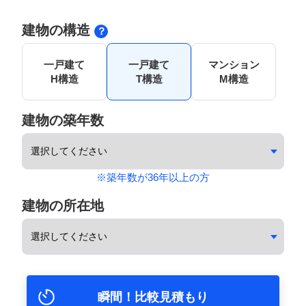
建物の構造
一戸建て
一戸建て
マンション
H構造
T構造
M構造
建物の築年数
※築年数が36年以上の方
建物の所在地
瞬間！比較見積もり