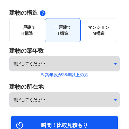
建物の構造
一戸建て
一戸建て
マンション
H構造
T構造
M構造
建物の築年数
※築年数が36年以上の方
建物の所在地
瞬間！比較見積もり