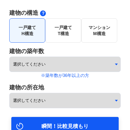
建物の構造
一戸建て
一戸建て
マンション
H構造
T構造
M構造
建物の築年数
※築年数が36年以上の方
建物の所在地
瞬間！比較見積もり