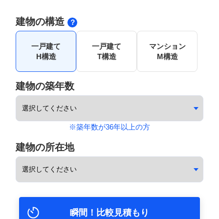
建物の構造
一戸建て
一戸建て
マンション
H構造
T構造
M構造
建物の築年数
※築年数が36年以上の方
建物の所在地
瞬間！比較見積もり