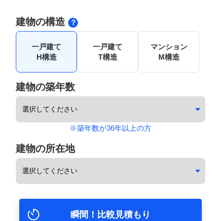
建物の構造
一戸建て
一戸建て
マンション
H構造
T構造
M構造
建物の築年数
※築年数が36年以上の方
建物の所在地
瞬間！比較見積もり