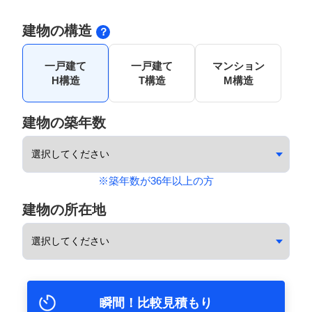
建物の構造
一戸建て
一戸建て
マンション
H構造
T構造
M構造
建物の築年数
※築年数が36年以上の方
建物の所在地
瞬間！比較見積もり