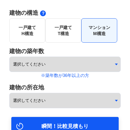
建物の構造
一戸建て
一戸建て
マンション
H構造
T構造
M構造
建物の築年数
※築年数が36年以上の方
建物の所在地
瞬間！比較見積もり