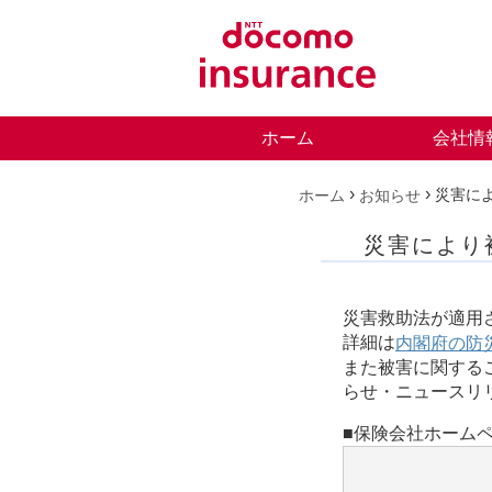
ホーム
会社情
›
›
災害に
ホーム
お知らせ
災害により
災害救助法が適用
詳細は
内閣府の防
また被害に関する
らせ・ニュースリ
■保険会社ホーム