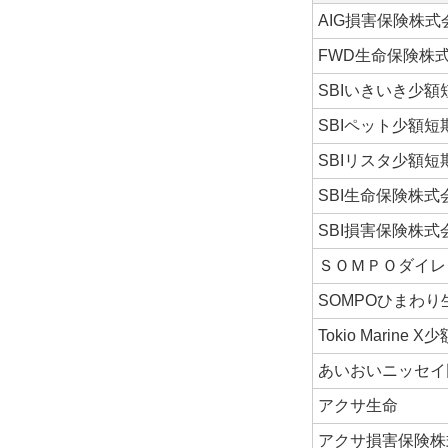
AIG損害保険株式
FWD生命保険株
SBIいきいき少
SBIペット少額
SBIリスタ少額
SBI生命保険株式
SBI損害保険株式
ＳＯＭＰＯダイレ
SOMPOひまわ
Tokio Marin
あいおいニッセイ
アクサ生命
アクサ損害保険株