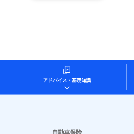
した個人情報を取引のある他の保険会社の商品・サービスをご提案する
め
険会社のホームページに掲載しておりますので、ご確認ください。
aioinissaydowa.co.jp/)
co.jp/)
ompo.co.jp/)
e-design.net/)
npo)
アドバイス
・
基礎知識
o.jp/)
ken.co.jp/)
.co.jp/)
pan.co.jp/)
sompo-direct.co.jp/)
/)
rine-nichido.co.jp/)
e.co.jp/)
自動車保険