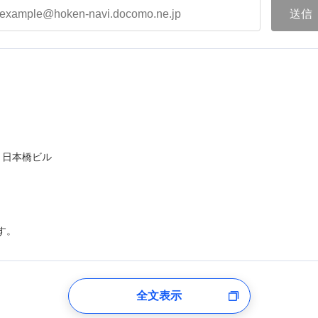
ト日本橋ビル
す。
登録受付時
全文表示
のあるもしくは委託を受けている保険会社・提携会社の保険その他に関
れらに付帯、関連する当社および提携会社のサービスを案内、提供する