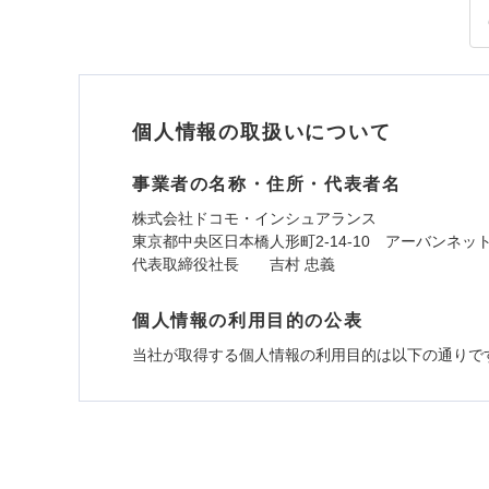
個人情報の取扱いについて
事業者の名称・住所・代表者名
株式会社ドコモ・インシュアランス
東京都中央区日本橋人形町2-14-10 アーバンネッ
代表取締役社長 吉村 忠義
個人情報の利用目的の公表
当社が取得する個人情報の利用目的は以下の通りで
1.見積請求受付時、資料請求受付時、ユーザー
ユーザー登録受付および、管理のため
郵便、電話、およびＥメール等により、当社と取引
め、また維持管理等の委託業務遂行のため、またそ