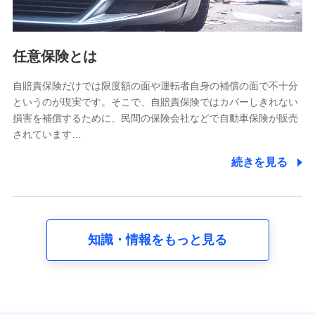
報。例として、dポイントカード番号、性別、年齢、家族
構成、住所、dポイント残高、dポイント利用履歴などが
含まれます。
利用情報
任意保険とは
当社又は株式会社NTTドコモが提供する各種サービスな
どのご契約・ご利用などに関する情報。例として、当社
又は株式会社NTTドコモが提供する各種サービスのご契
自賠責保険だけでは限度額の面や運転者自身の補償の面で不十分
約状態・ご利用履歴インターネット利用時の行動に関す
というのが現実です。そこで、自賠責保険ではカバーしきれない
る情報、アプリケーション利用時の行動に関する情報、
損害を補償するために、民間の保険会社などで自動車保険が販売
購入されたサービスや商品の名称・購入場所・決済に関
されています…
する情報、アンケートの回答に関する情報などが含まれ
ます。
続きを見る
保険関連サービス情報
当社又は株式会社NTTドコモが提供する保険関連サービ
スに関して取得し、又は保有する情報。例として、見積
請求受付時、資料請求受付時又はユーザー登録受付時に
提供いただいた情報（氏名、住所、生年月日、性別、保
険契約者と被保険者の関係、保険加入の目的、保険商品
知識・情報をもっと見る
の内容、保険料、保険料のお支払方法、車のメーカーや
走行距離などの情報、建物の構造や築年数などの情報、
ペットの種類や年齢など）及びお客様との応対記録 （お
客様に提示した比較見積の試算結果情報、メールマガジ
ンを提供した際のメール内容や送信履歴の情報及び保険
の更改案内等を提供した際のメール内容や送信履歴など