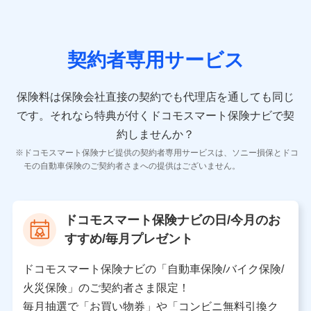
の情報）が含まれます。
保険契約情報
当社又は株式会社NTTドコモが取得し、又は保有する保
険契約に関する情報。例として、保険契約者及び被保険
契約者専用サービス
者の氏名、住所、生年月日、性別、保険契約者と被保険
者の関係、保険加入の目的、保険商品の内容、保険料、
保険料のお支払方法、車のメーカーや走行距離などの情
保険料は保険会社直接の契約でも代理店を通しても同じ
報、建物の構造や築年数などの情報、ペットの種類や年
齢などの情報などが含まれます。
です。
それなら特典が付くドコモスマート保険ナビで契
約しませんか？
【共同して利用する者の範囲】
ドコモスマート保険ナビ提供の契約者専用サービスは、ソニー損保とドコ
当社
モの自動車保険のご契約者さまへの提供はございません。
株式会社NTTドコモ
【利用する者の利用目的】
ドコモスマート保険ナビの日/今月のお
当社又は株式会社NTTドコモが提供する保険関連サービ
すすめ/毎月プレゼント
スにおけるユーザ登録受付および管理のため
当社又は株式会社NTTドコモと取引のあるもしくは委託
を受けている保険会社・提携会社の保険その他に関する
ドコモスマート保険ナビの「自動車保険/バイク保険/
情報を提供するため、また維持管理等の委託業務遂行の
火災保険」のご契約者さま限定！
ため、またそれらに付帯、関連する当社、株式会社NTT
ドコモおよび提携会社のサービスを案内、提供するため
毎月抽選で「お買い物券」や「コンビニ無料引換ク