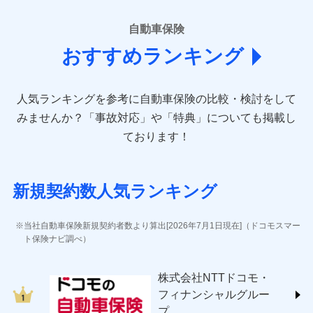
■損害保険
あいおいニッセイ同和損害保険株式会社
自動車保険
(https://www.aioinissaydowa.co.jp/)
おすすめランキング
アクサ損害保険株式会社 (https://www.axa-
direct.co.jp/)
アニコム損害保険株式会社 (https://www.anicom-
人気ランキングを参考に自動車保険の比較・検討をして
sompo.co.jp/)
東京海上ダイレクト損害保険株式会社 (https://www.e-
みませんか？
「事故対応」や「特典」についても掲載し
design.net/)
ております！
AIG損害保険株式会社 (https://www.aig.co.jp/sonpo)
ＳＢＩ損害保険株式会社
(https://www.sbisonpo.co.jp/)
新規契約数人気ランキング
ジェイアイ傷害火災保険株式会社
(https://www.jihoken.co.jp/)
ソニー損害保険株式会社
当社自動車保険新規契約者数より算出[2026年7月1日現在]（ドコモスマー
(https://www.sonysonpo.co.jp/)
ト保険ナビ調べ）
損害保険ジャパン株式会社 (https://www.sompo-
japan.co.jp/)
株式会社NTTドコモ・
ＳＯＭＰＯダイレクト損害保険株式会社
フィナンシャルグルー
(https://www.sompo-direct.co.jp/)
プ