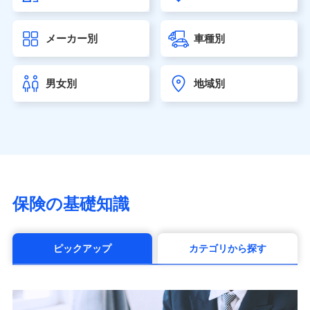
大樹生命保険株式会社（https://www.taiju-life.co.jp）
太陽生命保険株式会社（https://www.taiyo-
メーカー別
車種別
seimei.co.jp）
チューリッヒ生命保険株式会社
（https://www.zurichlife.co.jp/）
男女別
地域別
東京海上日動あんしん生命保険株式会社
（https://www.tmn-anshin.co.jp/）
なないろ生命保険株式会社
（https://www.nanairolife.co.jp/）
日本生命保険相互会社（https://www.nissay.co.jp）
はなさく生命保険株式会社
（https://www.life8739.co.jp/）
マニュライフ生命保険株式会社
保険の基礎知識
（https://www.manulife.co.jp/）
三井住友海上あいおい生命保険株式会社
（https://www.msa-life.co.jp/）
ピックアップ
カテゴリから探す
メットライフ生命株式会社(https://www.metlife.co.jp/)
メディケア生命保険株式会社
（https://www.medicarelife.com/）