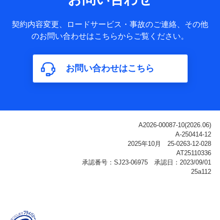
ータ
基本情報
契約内容変更、ロードサービス・事故のご連絡、その他
氏名、電話番号、メールアドレス、お客さまの識別子、
のお問い合わせはこちらからご覧ください。
属性、連絡先、dポイントサービスのご利用に関する情
報。例として、dポイントカード番号、性別、年齢、家族
構成、住所、dポイント残高、dポイント利用履歴などが
お問い合わせはこちら
含まれます。
利用情報
当社または株式会社NTTドコモ・フィナンシャルグルー
プが提供する各種サービスなどのご契約・ご利用などに
関する情報。例として、当社または株式会社NTTドコ
モ・フィナンシャルグループが提供する各種サービスの
ご契約状態・ご利用履歴インターネット利用時の行動に
関する情報、アプリケーション利用時の行動に関する情
報、購入されたサービスや商品の名称・購入場所・決済
に関する情報、アンケートの回答に関する情報などが含
まれます。
保険関連サービス情報
当社または株式会社NTTドコモ・フィナンシャルグルー
プが提供する保険関連サービスに関して取得し、又は保
有する情報。例として、見積請求受付時、資料請求受付
時又はユーザー登録受付時に提供いただいた情報（氏
名、住所、生年月日、性別、保険契約者と被保険者の関