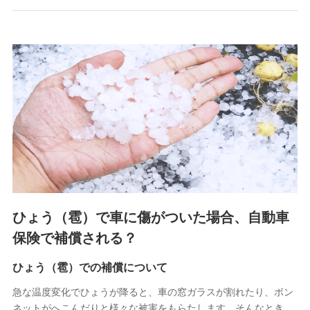
郵便、電話、およびＥメール等により、当社と取引のあるも
しくは委託を受けている保険会社・提携会社の保険その他に
関する情報を提供し、金融商品等の契約を勧奨するため、ま
た維持管理等の委託業務遂行のため、またそれらに付帯、関
連する当社および提携会社のサービスを案内、提供するため
（なお、当社は複数の保険会社と取引があり、取得した個人
情報を取引のある他の保険会社の商品・サービスをご提案す
るために利用させていただくことがあります。）
上記に係る連絡・手続き・管理等付帯業務を行うため
3.セミナー募集サイトから取得した個人情報
各種セミナーの案内、開催のため
上記に係る連絡・手続き・管理等付帯業務を行うため
4.家族・友達紹介にて取得した個人情報
ひょう（雹）で車に傷がついた場合、自動車
被紹介者への連絡、及び当社と取引のあるもしくは委託を受
保険で補償される？
けている保険会社・提携会社の保険その他に関する情報を提
供し、金融商品等の契約を勧奨するため
ひょう（雹）での補償について
アンケートやキャンペーン等の実施のため
上記に係る連絡・手続き・管理等付帯業務を行うため
急な温度変化でひょうが降ると、車の窓ガラスが割れたり、ボン
ネットがへこんだりと様々な被害をもらたします。そんなとき、