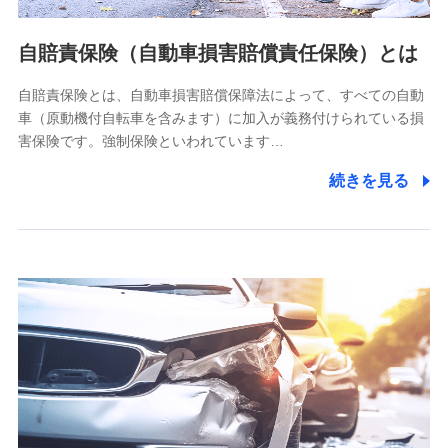
当社ではご本人の同意がある場合または法令に基づく場合を
自賠責保険（自動車損害賠償責任保険）とは
除き、第三者に提供いたしません。
自賠責保険とは、自動車損害賠償保障法によって、すべての自動
業務の委託
車（原動機付自転車を含みます）に加入が義務付けられている損
当社は利用目的の達成に必要な範囲内において個人情報の取
害保険です。強制保険といわれています…
り扱いの全部または一部を委託する場合があります。
続きを見る
個人データの共同利用
当社は株式会社NTTドコモとの間で、以下のとおり個
人データを共同利用します。
【共同して利用される利用データの項目】
当社又は株式会社NTTドコモがサービス提供等を通じて取得
した、以下の情報などの個人データ
基本情報
氏名、電話番号、メールアドレス、お客さまの識別子、
属性、連絡先、dポイントサービスのご利用に関する情