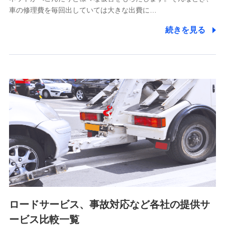
5.通話録音にて取得する情報
車の修理費を毎回出していては大きな出費に…
電話対応の品質向上およびお問合せ内容の正確な把握のため
続きを見る
6.採用応募者の個人情報
採用選考および入社手続を実施するため
7.社員（従業者）の個人情報
人事･勤怠･健康・労務等の管理、給与支給、福利厚生・採用
退職関連処理等の各種手続きのため、当社と従業員または従
業員同士の連絡のため
8.取引先個人情報
取引先としての選定業務、営業情報の提供業務、契約締結手
続き業務、取引管理業務、およびこれらに準ずる業務の遂行
のため
ロードサービス、事故対応など各社の提供サ
9.お問い合わせ情報
各種お問い合わせに対応するため
ービス比較一覧