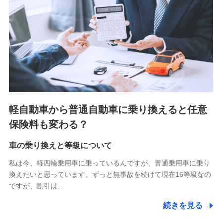
■少額短期保険
株式会社アシロ少額短期保険 (https://kailash.co.jp/)
SBIいきいき少額短期保険会社 (https://www.i-
sedai.com/)
SBIペット少額短期保険株式会社 (https://www.sbipet-
ssi.co.jp/)
SBIリスタ少額短期保険会社
(https://www.jishin.co.jp/)
スマートプラス少額短期保険株式会社
（https://www.smartplus-insurance.com/）
軽自動車から普通自動車に乗り換えると任意
チューリッヒ少額短期保険株式会社
保険料も変わる？
(https://www.zurichssi.co.jp/)
Tokio Marine X少額短期保険株式会社
(https://www.tokiomarine-x.co.jp/)
車の乗り換えと等級について
ペットメディカルサポート株式会社
私は今、軽四輪乗用車に乗っているんですが、普通乗用車に乗り
(https://pshoken.co.jp/)
換えたいと思っています。ずっと無事故を続けて現在16等級なの
リトルファミリー少額短期保険株式会社
ですが、割引は…
(https://www.littlefamily-ssi.com/)
続きを見る
2.共同募集を行う代理店から受領する個人情報