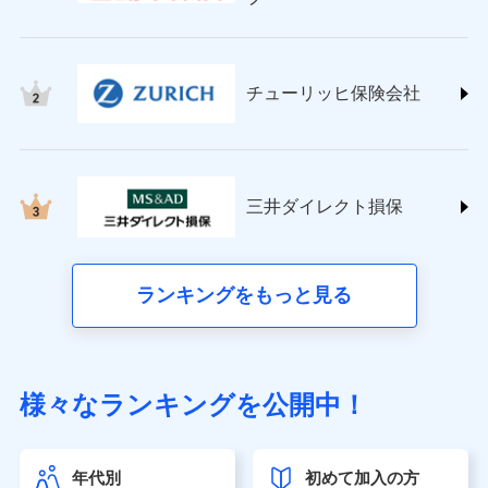
チューリッヒ保険会社 (https://www.zurich.co.jp/)
東京海上日動火災保険株式会社
(https://www.tokiomarine-nichido.co.jp/)
日新火災海上保険株式会社
チューリッヒ保険会社
(https://www.nisshinfire.co.jp/)
ペット＆ファミリー損害保険株式会社
(https://www.petfamilyins.co.jp/)
三井住友海上火災保険株式会社 (https://www.ms-
ins.com/)
三井ダイレクト損保
三井ダイレクト損害保険株式会社
(https://www.mitsui-direct.co.jp/)
■生命保険
ランキングをもっと見る
アクサ生命保険株式会社（https://www.axa.co.jp/）
SBI生命保険株式会社（https://www.sbilife.co.jp/）
FWD生命保険株式会社（https://www.fwdlife.co.jp/）
ソニー生命保険株式会社
様々なランキングを公開中！
（https://www.sonylife.co.jp）
SOMPOひまわり生命保険株式会社
（https://www.himawari-life.co.jp/）
年代別
初めて加入の方
第一ネオ生命保険株式会社（https://neofirst.co.jp/）