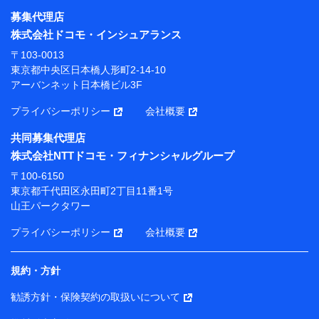
募集代理店
【利用目的】
株式会社ドコモ・インシュアランス
当社または株式会社NTTドコモ・フィナンシャルグルー
〒103-0013
プが提供する保険関連サービスにおけるユーザー登録受
東京都中央区日本橋人形町2-14-10
付および管理のため
アーバンネット日本橋ビル3F
当社または株式会社NTTドコモ・フィナンシャルグルー
プと取引のあるもしくは委託を受けている保険会社・提
プライバシーポリシー
会社概要
携会社の保険その他に関する情報を提供するため、また
維持管理等の委託業務遂行のため、またそれらに付帯、
共同募集代理店
関連する当社または株式会社NTTドコモ・フィナンシャ
株式会社NTTドコモ・フィナンシャルグループ
ルグループおよび提携会社のサービスを案内、提供する
ため
〒100-6150
（各サービスで取得したサービス利用履歴、ウェブサイ
東京都千代田区永田町2丁目11番1号
トの閲覧履歴、購買履歴、ご契約内容等のパーソナルデ
山王パークタワー
ータを分析して、お客さまの趣味・嗜好・傾向に応じた
サービス・商品等に関するご提案や広告の配信等を行う
プライバシーポリシー
会社概要
ことがあります。）
各種セミナーの開催のため
コンサルティングサービスの実施のため
規約・方針
アンケートやキャンペーン等の実施のため
上記に係る案内・手続き・管理等付帯業務を行うため
勧誘方針・保険契約の取扱いについて
【当該個人データの管理について責任を有する者の名称・住