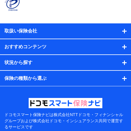
係、保険加入の目的、保険商品の内容、保険料、保険料
のお支払方法、車のメーカーや走行距離などの情報、建
物の構造や築年数などの情報、ペットの種類や年齢な
ど）及びお客様との応対記録（お客様に提示した比較見
積の試算結果情報、メールマガジンを提供した際のメー
取扱い保険会社
ル内容や送信履歴の情報及び保険の更改案内等を提供し
た際のメール内容や送信履歴などの情報）が含まれま
す。
おすすめコンテンツ
保険契約情報
当社または株式会社NTTドコモ・フィナンシャルグルー
プが取得し、又は保有する保険契約に関する情報。例と
状況から探す
して、保険契約者及び被保険者の氏名、住所、生年月
日、性別、保険契約者と被保険者の関係、保険加入の目
的、保険商品の内容、保険料、保険料のお支払方法、車
保険の種類から選ぶ
のメーカーや走行距離などの情報、建物の構造や築年数
などの情報、ペットの種類や年齢などの情報などが含ま
れます。
提供当事者から受領当事者が個人データを取得する方法
電子的・電磁的方法等
【共同して利用する者の範囲】
ドコモスマート保険ナビは
株式会社NTTドコモ・フィナンシャル
グループおよび
株式会社ドコモ・インシュアランス共同で
運営す
当社
るサービスです
株式会社NTTドコモ・フィナンシャルグループ