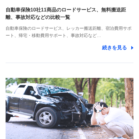
自動車保険10社11商品のロードサービス、無料搬送距
10.受託業務の 個人情報
離、事故対応などの比較一覧
受託業務の遂行およびこれらに準ずる業務の遂行のため
自動車保険のロードサービス、レッカー搬送距離、宿泊費用サポ
11.マイカー通勤管理クラウド並びに法人向けASPサー
ート、帰宅・移動費用サポート、事故対応など…
ビスに関してのお問い合わせ情報
続きを見る
各種お問い合わせに対応するため
当社のサービスに関する情報提供や、皆様に有用なお知らせ
をお送りするため
アンケートの送付のため
当社のサービスや媒体の運営改善に必要なデータを解析し、
分析するため
当社の対応品質向上やお問い合わせ内容の正確な把握のため
個人情報保護管理者の職名、連絡先
株式会社ドコモ・インシュアランス 営業部長
〒103-0013 東京都中央区日本橋人形町2-14-10 アーバン
ネット日本橋ビル 3F
株式会社ドコモ・インシュアランス
個人情報の第三者提供について