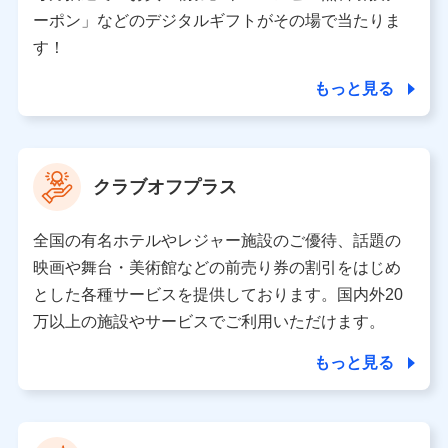
（各サービスで取得したサービス利用履歴、ウェブサイ
ーポン」などのデジタルギフトがその場で当たりま
トの閲覧履歴、購買履歴、ご契約内容等のパーソナルデ
ータを分析して、お客さまの趣味・嗜好・傾向に応じた
す！
サービス・商品等に関するご提案や広告の配信等を行う
ことがあります。）
もっと見る
各種セミナーの開催のため
コンサルティングサービスの実施のため
アンケートやキャンペーン等の実施のため
上記に係る案内・手続き・管理等付帯業務を行うため
クラブオフプラス
【当該個人データの管理について責任を有する者の名称・住
所・代表者名】
全国の有名ホテルやレジャー施設のご優待、話題の
当該個人データを取り扱う各共同利用者（詳細は次のとお
映画や舞台・美術館などの前売り券の割引をはじめ
り）
とした各種サービスを提供しております。国内外20
東京都千代田区永田町2丁目11番1号 山王パークタワー
万以上の施設やサービスでご利用いただけます。
株式会社NTTドコモ 代表取締役社長 前田 義晃
もっと見る
東京都中央区日本橋人形町2-14-10 アーバンネット日本橋
ビル 3F
株式会社ドコモ・インシュアランス 代表取締役社長 吉
村 忠義