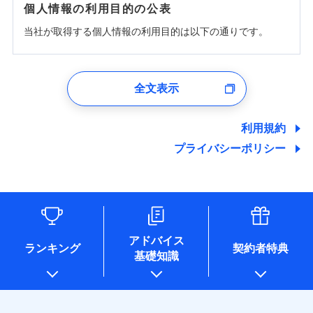
個人情報の利用目的の公表
当社が取得する個人情報の利用目的は以下の通りです。
1.見積請求受付時、資料請求受付時、ユーザー登録受
付時
全文表示
ユーザー登録受付および、管理のため
郵便、電話、およびＥメール等により、当社と取引のあるも
しくは委託を受けている保険会社・提携会社の保険その他に
利用規約
関する情報を提供し、金融商品等の契約を勧奨するため、ま
プライバシーポリシー
た維持管理等の委託業務遂行のため、またそれらに付帯、関
連する当社および提携会社のサービスを案内、提供するため
（なお、当社は複数の保険会社と取引があり、取得した個人
情報を取引のある他の保険会社の商品・サービスをご提案す
るために利用させていただくことがあります。）
各種セミナーの開催のため
コンサルティングサービスの実施のため
アドバイス
アンケートやキャンペーン等の実施のため
ランキング
契約者特典
基礎知識
上記に係る案内・手続き・管理等付帯業務を行うため
* 当社が委託を受けている保険会社の情報は、保険会社のホ
ームページに掲載しておりますので、ご確認ください。