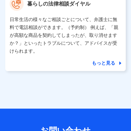
暮らしの法律相談ダイヤル
※ 当社および株式会社NTTドコモは、お客さまの情報を利
用させていただくにあたっては、「NTTドコモ パーソナル
日常生活の様々なご相談ごとについて、弁護士に無
データ憲章」に定める行動原則を順守します 。
※ パーソナルデータダッシュボードの「第三者提供の管
料で電話相談ができます。（予約制） 例えば、「親
理」の設定状態にかかわらず、共同利用する場合がありま
が高額な商品を契約してしまったが、取り消せます
す。
か？」といったトラブルについて、アドバイスが受
※ dポイントクラブ会員ではないお客さま（2019年12月11
けられます。
日以降、一度もdポイントクラブ会員であったことがないお
客さまに限る）に関する、2019年12月10日以前に取得した
もっと見る
個人データは、こちら の利用目的の範囲内に限って共同利
用します。
当社は株式会社NTTドコモ・フィナンシャルグループ
との間で、以下のとおり個人データを共同利用しま
す。
【共同して利用される利用データの項目】
当社または株式会社NTTドコモ・フィナンシャルグループが
サービス提供等を通じて取得した、以下の情報などの個人デ
お問い合わせ