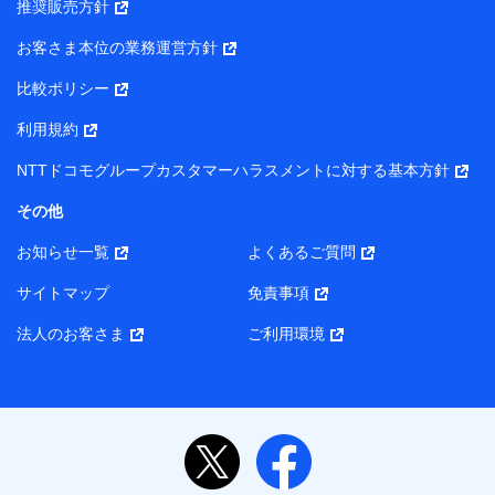
推奨販売方針
所・代表者名】
お客さま本位の業務運営方針
当該個人データを取り扱う各共同利用者（詳細は次のとお
り）
比較ポリシー
東京都千代田区永田町2丁目11番1号 山王パークタワー
利用規約
株式会社NTTドコモ・フィナンシャルグループ 代表取締役
社長 廣井 孝史
NTTドコモグループカスタマーハラスメントに対する基本方針
東京都中央区日本橋人形町2-14-10 アーバンネット日本橋
その他
ビル 3F
お知らせ一覧
よくあるご質問
株式会社ドコモ・インシュアランス 代表取締役社長 吉
村 忠義
サイトマップ
免責事項
また当社は、オンライン面談による保険のご相談にあたっ
法人のお客さま
ご利用環境
て、以下の提携代理店とお客様の個人データを共同利用する
ことがあります。
1. 共同利用する個人データの項目
氏名、生年月日、住所、メールアドレス、電話番号、個
人の属性に関する情報、資料請求の情報（有無を含みま