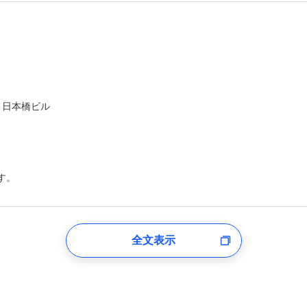
ト日本橋ビル
す。
登録受付時
全文表示
のあるもしくは委託を受けている保険会社・提携会社の保険その他に関
れらに付帯、関連する当社および提携会社のサービスを案内、提供する
した個人情報を取引のある他の保険会社の商品・サービスをご提案する