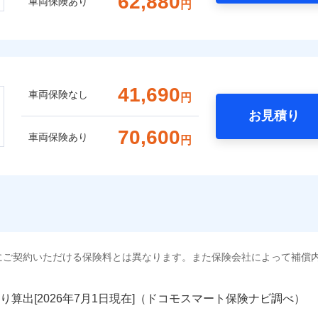
62,880
車両保険あり
円
41,690
車両保険なし
円
お見積り
70,600
車両保険あり
円
にご契約いただける保険料とは異なります。また保険会社によって補償
り算出[
年
月
日現在]（ドコモスマート保険ナビ調べ）