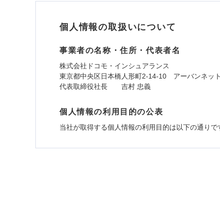
個人情報の取扱いについて
事業者の名称・住所・代表者名
株式会社ドコモ・インシュアランス
東京都中央区日本橋人形町2-14-10 アーバンネッ
代表取締役社長 吉村 忠義
個人情報の利用目的の公表
当社が取得する個人情報の利用目的は以下の通りで
1.見積請求受付時、資料請求受付時、ユーザー
ユーザー登録受付および、管理のため
郵便、電話、およびＥメール等により、当社と取引
め、また維持管理等の委託業務遂行のため、またそ
（なお、当社は複数の保険会社と取引があり、取得
各種セミナーの開催のため
コンサルティングサービスの実施のため