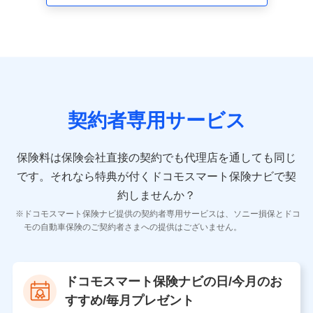
走行距離などの情報、建物の構造や築年数などの情報、
ペットの種類や年齢など）及びお客様との応対記録 （お
客様に提示した比較見積の試算結果情報、メールマガジ
ンを提供した際のメール内容や送信履歴の情報及び保険
の更改案内等を提供した際のメール内容や送信履歴など
の情報）が含まれます。
保険契約情報
当社又は株式会社NTTドコモが取得し、又は保有する保
険契約に関する情報。例として、保険契約者及び被保険
契約者専用サービス
者の氏名、住所、生年月日、性別、保険契約者と被保険
者の関係、保険加入の目的、保険商品の内容、保険料、
保険料のお支払方法、車のメーカーや走行距離などの情
保険料は保険会社直接の契約でも代理店を通しても同じ
報、建物の構造や築年数などの情報、ペットの種類や年
齢などの情報などが含まれます。
です。
それなら特典が付くドコモスマート保険ナビで契
約しませんか？
【共同して利用する者の範囲】
ドコモスマート保険ナビ提供の契約者専用サービスは、ソニー損保とドコ
当社
モの自動車保険のご契約者さまへの提供はございません。
株式会社NTTドコモ
【利用する者の利用目的】
ドコモスマート保険ナビの日/今月のお
当社又は株式会社NTTドコモが提供する保険関連サービ
すすめ/毎月プレゼント
スにおけるユーザ登録受付および管理のため