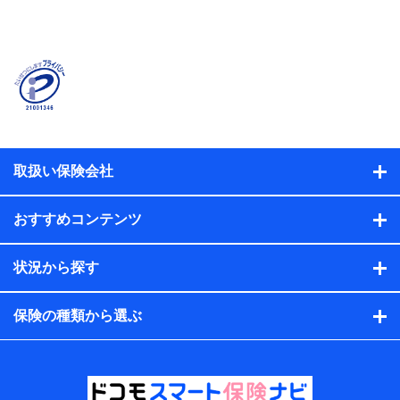
当社または株式会社NTTドコモ・フィナンシャルグルー
プが提供する保険関連サービスに関して取得し、又は保
有する情報。例として、見積請求受付時、資料請求受付
時又はユーザー登録受付時に提供いただいた情報（氏
名、住所、生年月日、性別、保険契約者と被保険者の関
係、保険加入の目的、保険商品の内容、保険料、保険料
のお支払方法、車のメーカーや走行距離などの情報、建
物の構造や築年数などの情報、ペットの種類や年齢な
ど）及びお客様との応対記録（お客様に提示した比較見
積の試算結果情報、メールマガジンを提供した際のメー
取扱い保険会社
ル内容や送信履歴の情報及び保険の更改案内等を提供し
た際のメール内容や送信履歴などの情報）が含まれま
す。
おすすめコンテンツ
保険契約情報
当社または株式会社NTTドコモ・フィナンシャルグルー
プが取得し、又は保有する保険契約に関する情報。例と
状況から探す
して、保険契約者及び被保険者の氏名、住所、生年月
日、性別、保険契約者と被保険者の関係、保険加入の目
的、保険商品の内容、保険料、保険料のお支払方法、車
保険の種類から選ぶ
のメーカーや走行距離などの情報、建物の構造や築年数
などの情報、ペットの種類や年齢などの情報などが含ま
れます。
提供当事者から受領当事者が個人データを取得する方法
電子的・電磁的方法等