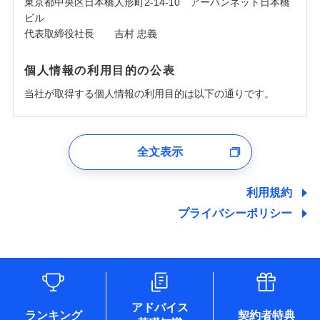
東京都中央区日本橋人形町2-14-10 アーバンネット日本橋
ビル
代表取締役社長 吉村 忠義
個人情報の利用目的の公表
当社が取得する個人情報の利用目的は以下の通りです。
1.見積請求受付時、資料請求受付時、ユーザー登録受
付時
全文表示
ユーザー登録受付および、管理のため
郵便、電話、およびＥメール等により、当社と取引のあるも
しくは委託を受けている保険会社・提携会社の保険その他に
利用規約
関する情報を提供し、金融商品等の契約を勧奨するため、ま
プライバシーポリシー
た維持管理等の委託業務遂行のため、またそれらに付帯、関
連する当社および提携会社のサービスを案内、提供するため
（なお、当社は複数の保険会社と取引があり、取得した個人
情報を取引のある他の保険会社の商品・サービスをご提案す
るために利用させていただくことがあります。）
各種セミナーの開催のため
コンサルティングサービスの実施のため
アドバイス
アンケートやキャンペーン等の実施のため
ランキング
契約者特典