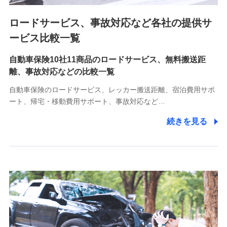
ロードサービス、事故対応など各社の提供サ
9.お問い合わせ情報
各種お問い合わせに対応するため
ービス比較一覧
自動車保険10社11商品のロードサービス、無料搬送距
10.受託業務の 個人情報
離、事故対応などの比較一覧
受託業務の遂行およびこれらに準ずる業務の遂行のため
自動車保険のロードサービス、レッカー搬送距離、宿泊費用サポ
11.マイカー通勤管理クラウド並びに法人向けASPサー
ート、帰宅・移動費用サポート、事故対応など…
ビスに関してのお問い合わせ情報
続きを見る
各種お問い合わせに対応するため
当社のサービスに関する情報提供や、皆様に有用なお知らせ
をお送りするため
アンケートの送付のため
当社のサービスや媒体の運営改善に必要なデータを解析し、
分析するため
当社の対応品質向上やお問い合わせ内容の正確な把握のため
個人情報保護管理者の職名、連絡先
株式会社ドコモ・インシュアランス 営業部長
〒103-0013 東京都中央区日本橋人形町2-14-10 アーバン