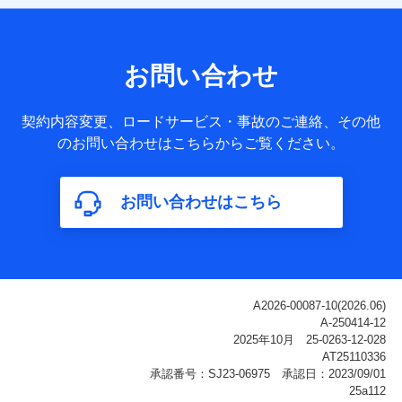
【共同して利用される利用データの項目】
当社または株式会社NTTドコモ・フィナンシャルグループが
サービス提供等を通じて取得した、以下の情報などの個人デ
お問い合わせ
ータ
基本情報
契約内容変更、ロードサービス・事故のご連絡、その他
氏名、電話番号、メールアドレス、お客さまの識別子、
のお問い合わせはこちらからご覧ください。
属性、連絡先、dポイントサービスのご利用に関する情
報。例として、dポイントカード番号、性別、年齢、家族
構成、住所、dポイント残高、dポイント利用履歴などが
お問い合わせはこちら
含まれます。
利用情報
当社または株式会社NTTドコモ・フィナンシャルグルー
プが提供する各種サービスなどのご契約・ご利用などに
関する情報。例として、当社または株式会社NTTドコ
モ・フィナンシャルグループが提供する各種サービスの
ご契約状態・ご利用履歴インターネット利用時の行動に
関する情報、アプリケーション利用時の行動に関する情
報、購入されたサービスや商品の名称・購入場所・決済
に関する情報、アンケートの回答に関する情報などが含
まれます。
保険関連サービス情報