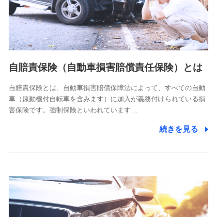
ネット日本橋ビル 3F
株式会社ドコモ・インシュアランス
個人情報の第三者提供について
当社ではご本人の同意がある場合または法令に基づく場合を
自賠責保険（自動車損害賠償責任保険）とは
除き、第三者に提供いたしません。
自賠責保険とは、自動車損害賠償保障法によって、すべての自動
業務の委託
車（原動機付自転車を含みます）に加入が義務付けられている損
当社は利用目的の達成に必要な範囲内において個人情報の取
害保険です。強制保険といわれています…
り扱いの全部または一部を委託する場合があります。
続きを見る
個人データの共同利用
当社は株式会社NTTドコモとの間で、以下のとおり個
人データを共同利用します。
【共同して利用される利用データの項目】
当社又は株式会社NTTドコモがサービス提供等を通じて取得
した、以下の情報などの個人データ