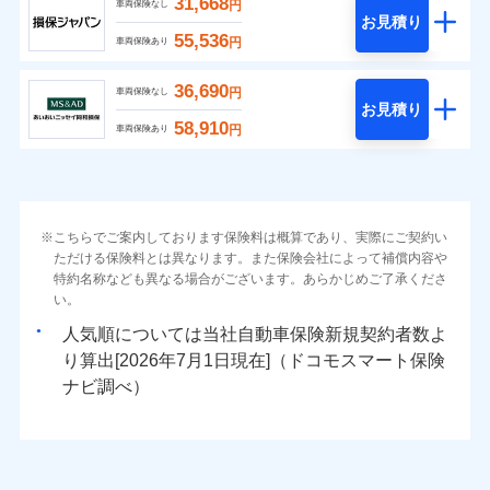
31,668
円
車両保険なし
お見積り
55,536
円
車両保険あり
36,690
円
車両保険なし
お見積り
58,910
円
車両保険あり
こちらでご案内しております保険料は概算であり、実際にご契約い
ただける保険料とは異なります。また保険会社によって補償内容や
特約名称なども異なる場合がございます。あらかじめご了承くださ
い。
人気順については当社
新規契約者数よ
り算出[
年
月
日現在]（ドコモスマート保険
ナビ調べ）