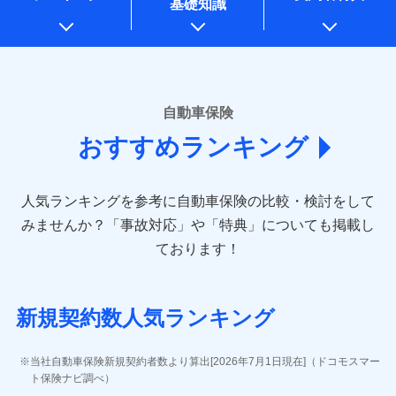
基礎知識
上記に係る案内・手続き・管理等付帯業務を行うため
* 当社が委託を受けている保険会社の情報は、保険会社のホ
ームページに掲載しておりますので、ご確認ください。
■損害保険
あいおいニッセイ同和損害保険株式会社
自動車保険
(https://www.aioinissaydowa.co.jp/)
おすすめランキング
アクサ損害保険株式会社 (https://www.axa-
direct.co.jp/)
アニコム損害保険株式会社 (https://www.anicom-
人気ランキングを参考に自動車保険の比較・検討をして
sompo.co.jp/)
東京海上ダイレクト損害保険株式会社 (https://www.e-
みませんか？
「事故対応」や「特典」についても掲載し
design.net/)
ております！
AIG損害保険株式会社 (https://www.aig.co.jp/sonpo)
ＳＢＩ損害保険株式会社
(https://www.sbisonpo.co.jp/)
新規契約数人気ランキング
ジェイアイ傷害火災保険株式会社
(https://www.jihoken.co.jp/)
ソニー損害保険株式会社
当社自動車保険新規契約者数より算出[2026年7月1日現在]（ドコモスマー
(https://www.sonysonpo.co.jp/)
ト保険ナビ調べ）
損害保険ジャパン株式会社 (https://www.sompo-