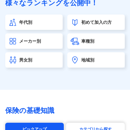
様々なランキングを公開中！
（https://www.sonylife.co.jp）
SOMPOひまわり生命保険株式会社
（https://www.himawari-life.co.jp/）
年代別
初めて加入の方
第一ネオ生命保険株式会社（https://neofirst.co.jp/）
大樹生命保険株式会社（https://www.taiju-life.co.jp）
太陽生命保険株式会社（https://www.taiyo-
メーカー別
車種別
seimei.co.jp）
チューリッヒ生命保険株式会社
（https://www.zurichlife.co.jp/）
男女別
地域別
東京海上日動あんしん生命保険株式会社
（https://www.tmn-anshin.co.jp/）
なないろ生命保険株式会社
（https://www.nanairolife.co.jp/）
日本生命保険相互会社（https://www.nissay.co.jp）
はなさく生命保険株式会社
（https://www.life8739.co.jp/）
マニュライフ生命保険株式会社
保険の基礎知識
（https://www.manulife.co.jp/）
三井住友海上あいおい生命保険株式会社
（https://www.msa-life.co.jp/）
ピックアップ
カテゴリから探す