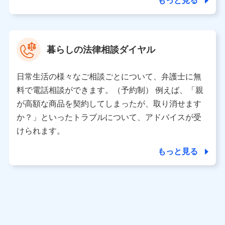
もっと見る
東京都中央区日本橋人形町2-14-10 アーバンネット日本橋
ビル 3F
株式会社ドコモ・インシュアランス 代表取締役社長 吉
村 忠義
暮らしの法律相談ダイヤル
※ 当社および株式会社NTTドコモは、お客さまの情報を利
用させていただくにあたっては、「NTTドコモ パーソナル
日常生活の様々なご相談ごとについて、弁護士に無
データ憲章」に定める行動原則を順守します 。
※ パーソナルデータダッシュボードの「第三者提供の管
料で電話相談ができます。（予約制） 例えば、「親
理」の設定状態にかかわらず、共同利用する場合がありま
が高額な商品を契約してしまったが、取り消せます
す。
か？」といったトラブルについて、アドバイスが受
※ dポイントクラブ会員ではないお客さま（2019年12月11
けられます。
日以降、一度もdポイントクラブ会員であったことがないお
客さまに限る）に関する、2019年12月10日以前に取得した
もっと見る
個人データは、こちら の利用目的の範囲内に限って共同利
用します。
当社は株式会社NTTドコモ・フィナンシャルグループ
との間で、以下のとおり個人データを共同利用しま
す。