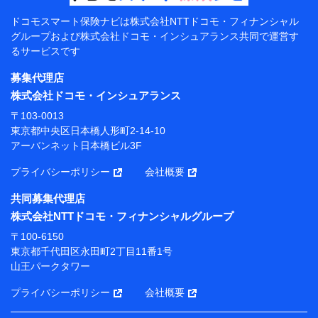
【共同して利用する者の範囲】
ドコモスマート保険ナビは
株式会社NTTドコモ・フィナンシャル
グループおよび
株式会社ドコモ・インシュアランス共同で
運営す
当社
るサービスです
株式会社NTTドコモ・フィナンシャルグループ
募集代理店
【利用目的】
株式会社ドコモ・インシュアランス
当社または株式会社NTTドコモ・フィナンシャルグルー
〒103-0013
プが提供する保険関連サービスにおけるユーザー登録受
東京都中央区日本橋人形町2-14-10
付および管理のため
アーバンネット日本橋ビル3F
当社または株式会社NTTドコモ・フィナンシャルグルー
プと取引のあるもしくは委託を受けている保険会社・提
プライバシーポリシー
会社概要
携会社の保険その他に関する情報を提供するため、また
維持管理等の委託業務遂行のため、またそれらに付帯、
共同募集代理店
関連する当社または株式会社NTTドコモ・フィナンシャ
株式会社NTTドコモ・フィナンシャルグループ
ルグループおよび提携会社のサービスを案内、提供する
ため
〒100-6150
（各サービスで取得したサービス利用履歴、ウェブサイ
東京都千代田区永田町2丁目11番1号
トの閲覧履歴、購買履歴、ご契約内容等のパーソナルデ
山王パークタワー
ータを分析して、お客さまの趣味・嗜好・傾向に応じた
サービス・商品等に関するご提案や広告の配信等を行う
プライバシーポリシー
会社概要
ことがあります。）
各種セミナーの開催のため