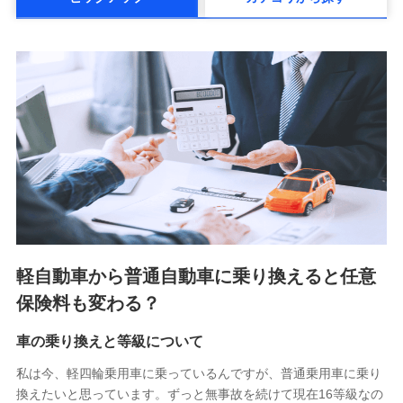
メットライフ生命株式会社(https://www.metlife.co.jp/)
メディケア生命保険株式会社
（https://www.medicarelife.com/）
■少額短期保険
株式会社アシロ少額短期保険 (https://kailash.co.jp/)
SBIいきいき少額短期保険会社 (https://www.i-
sedai.com/)
SBIペット少額短期保険株式会社 (https://www.sbipet-
ssi.co.jp/)
SBIリスタ少額短期保険会社
(https://www.jishin.co.jp/)
スマートプラス少額短期保険株式会社
（https://www.smartplus-insurance.com/）
軽自動車から普通自動車に乗り換えると任意
チューリッヒ少額短期保険株式会社
保険料も変わる？
(https://www.zurichssi.co.jp/)
Tokio Marine X少額短期保険株式会社
(https://www.tokiomarine-x.co.jp/)
車の乗り換えと等級について
ペットメディカルサポート株式会社
私は今、軽四輪乗用車に乗っているんですが、普通乗用車に乗り
(https://pshoken.co.jp/)
換えたいと思っています。ずっと無事故を続けて現在16等級なの
リトルファミリー少額短期保険株式会社