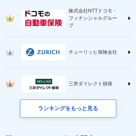
japan.co.jp/)
株式会社NTTドコモ・
ＳＯＭＰＯダイレクト損害保険株式会社
フィナンシャルグルー
(https://www.sompo-direct.co.jp/)
プ
チューリッヒ保険会社 (https://www.zurich.co.jp/)
東京海上日動火災保険株式会社
(https://www.tokiomarine-nichido.co.jp/)
日新火災海上保険株式会社
チューリッヒ保険会社
(https://www.nisshinfire.co.jp/)
ペット＆ファミリー損害保険株式会社
(https://www.petfamilyins.co.jp/)
三井住友海上火災保険株式会社 (https://www.ms-
ins.com/)
三井ダイレクト損保
三井ダイレクト損害保険株式会社
(https://www.mitsui-direct.co.jp/)
■生命保険
ランキングをもっと見る
アクサ生命保険株式会社（https://www.axa.co.jp/）
SBI生命保険株式会社（https://www.sbilife.co.jp/）
FWD生命保険株式会社（https://www.fwdlife.co.jp/）
ソニー生命保険株式会社