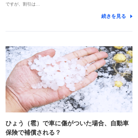
ですが、割引は…
(https://www.littlefamily-ssi.com/)
続きを見る
2.共同募集を行う代理店から受領する個人情報
郵便、電話、およびＥメール等により、当社と取引のあるも
しくは委託を受けている保険会社・提携会社の保険その他に
関する情報を提供し、金融商品等の契約を勧奨するため、ま
た維持管理等の委託業務遂行のため、またそれらに付帯、関
連する当社および提携会社のサービスを案内、提供するため
（なお、当社は複数の保険会社と取引があり、取得した個人
情報を取引のある他の保険会社の商品・サービスをご提案す
るために利用させていただくことがあります。）
上記に係る連絡・手続き・管理等付帯業務を行うため
3.セミナー募集サイトから取得した個人情報
各種セミナーの案内、開催のため
上記に係る連絡・手続き・管理等付帯業務を行うため
4.家族・友達紹介にて取得した個人情報
ひょう（雹）で車に傷がついた場合、自動車
被紹介者への連絡、及び当社と取引のあるもしくは委託を受
保険で補償される？
けている保険会社・提携会社の保険その他に関する情報を提