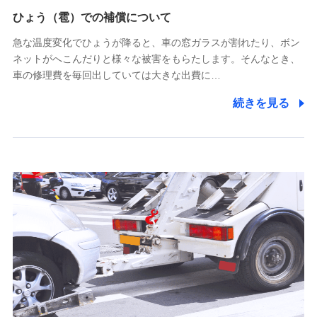
供し、金融商品等の契約を勧奨するため
ひょう（雹）での補償について
アンケートやキャンペーン等の実施のため
上記に係る連絡・手続き・管理等付帯業務を行うため
急な温度変化でひょうが降ると、車の窓ガラスが割れたり、ボン
ネットがへこんだりと様々な被害をもらたします。そんなとき、
5.通話録音にて取得する情報
車の修理費を毎回出していては大きな出費に…
電話対応の品質向上およびお問合せ内容の正確な把握のため
続きを見る
6.採用応募者の個人情報
採用選考および入社手続を実施するため
7.社員（従業者）の個人情報
人事･勤怠･健康・労務等の管理、給与支給、福利厚生・採用
退職関連処理等の各種手続きのため、当社と従業員または従
業員同士の連絡のため
8.取引先個人情報
取引先としての選定業務、営業情報の提供業務、契約締結手
続き業務、取引管理業務、およびこれらに準ずる業務の遂行
のため