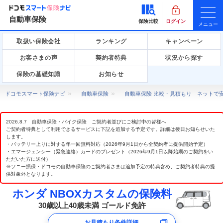
自動車保険
保険比較
ログイン
メニュー
取扱い保険会社
ランキング
キャンペーン
お客さまの声
契約者特典
状況から探す
保険の基礎知識
お知らせ
ドコモスマート保険ナビ
自動車保険
自動車保険 比較・見積もり ネットで
2026.8.7 自動車保険・バイク保険 ご契約者並びにご検討中の皆様へ
ご契約者特典として利用できるサービスに下記を追加する予定です。詳細は後日お知らせいた
します。
・バッテリー上りに対する年一回無料対応（2026年9月1日から全契約者に提供開始予定）
・エマージェンシー（緊急連絡）カードのプレゼント（2026年9月1日以降始期のご契約をい
ただいた方に送付）
※ソニー損保・ドコモの自動車保険のご契約者さまは追加予定の特典含め、ご契約者特典の提
供対象外となります。
ホンダ NBOXカスタムの保険料
30歳以上40歳未満 ゴールド免許
お見積もり条件詳細