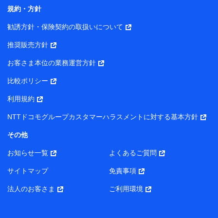
コンサルティングサービスの実施のため
規約・方針
アンケートやキャンペーン等の実施のため
上記に係る案内・手続き・管理等付帯業務を行うため
勧誘方針・保険契約の取扱いについて
【当該個人データの管理について責任を有する者の名称・住
推奨販売方針
所・代表者名】
お客さま本位の業務運営方針
当該個人データを取り扱う各共同利用者（詳細は次のとお
り）
比較ポリシー
東京都千代田区永田町2丁目11番1号 山王パークタワー
利用規約
株式会社NTTドコモ・フィナンシャルグループ 代表取締役
社長 廣井 孝史
NTTドコモグループカスタマーハラスメントに対する基本方針
東京都中央区日本橋人形町2-14-10 アーバンネット日本橋
その他
ビル 3F
お知らせ一覧
よくあるご質問
株式会社ドコモ・インシュアランス 代表取締役社長 吉
村 忠義
サイトマップ
免責事項
また当社は、オンライン面談による保険のご相談にあたっ
法人のお客さま
ご利用環境
て、以下の提携代理店とお客様の個人データを共同利用する
ことがあります。