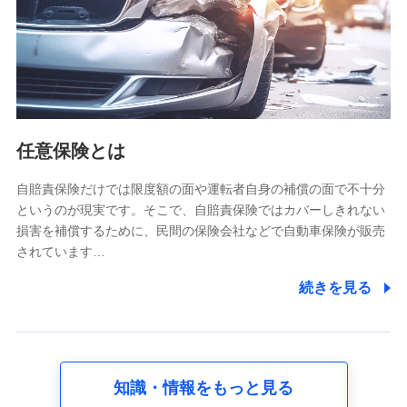
基本情報
氏名、電話番号、メールアドレス、お客さまの識別子、
属性、連絡先、dポイントサービスのご利用に関する情
報。例として、dポイントカード番号、性別、年齢、家族
構成、住所、dポイント残高、dポイント利用履歴などが
含まれます。
利用情報
任意保険とは
当社又は株式会社NTTドコモが提供する各種サービスな
どのご契約・ご利用などに関する情報。例として、当社
又は株式会社NTTドコモが提供する各種サービスのご契
自賠責保険だけでは限度額の面や運転者自身の補償の面で不十分
約状態・ご利用履歴インターネット利用時の行動に関す
というのが現実です。そこで、自賠責保険ではカバーしきれない
る情報、アプリケーション利用時の行動に関する情報、
損害を補償するために、民間の保険会社などで自動車保険が販売
購入されたサービスや商品の名称・購入場所・決済に関
されています…
する情報、アンケートの回答に関する情報などが含まれ
ます。
続きを見る
保険関連サービス情報
当社又は株式会社NTTドコモが提供する保険関連サービ
スに関して取得し、又は保有する情報。例として、見積
請求受付時、資料請求受付時又はユーザー登録受付時に
提供いただいた情報（氏名、住所、生年月日、性別、保
険契約者と被保険者の関係、保険加入の目的、保険商品
知識・情報をもっと見る
の内容、保険料、保険料のお支払方法、車のメーカーや