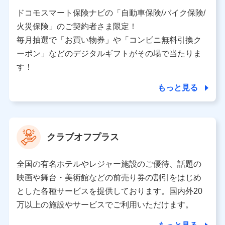
当社又は株式会社NTTドコモと取引のあるもしくは委託
を受けている保険会社・提携会社の保険その他に関する
ドコモスマート保険ナビの「自動車保険/バイク保険/
情報を提供するため、また維持管理等の委託業務遂行の
火災保険」のご契約者さま限定！
ため、またそれらに付帯、関連する当社、株式会社NTT
ドコモおよび提携会社のサービスを案内、提供するため
毎月抽選で「お買い物券」や「コンビニ無料引換ク
（各サービスで取得したサービス利用履歴、ウェブサイ
ーポン」などのデジタルギフトがその場で当たりま
トの閲覧履歴、購買履歴、ご契約内容等のパーソナルデ
ータを分析して、お客さまの趣味・嗜好・傾向に応じた
す！
サービス・商品等に関するご提案や広告の配信等を行う
ことがあります。）
もっと見る
各種セミナーの開催のため
コンサルティングサービスの実施のため
アンケートやキャンペーン等の実施のため
上記に係る案内・手続き・管理等付帯業務を行うため
クラブオフプラス
【当該個人データの管理について責任を有する者の名称・住
所・代表者名】
全国の有名ホテルやレジャー施設のご優待、話題の
当該個人データを取り扱う各共同利用者（詳細は次のとお
映画や舞台・美術館などの前売り券の割引をはじめ
り）
とした各種サービスを提供しております。国内外20
東京都千代田区永田町2丁目11番1号 山王パークタワー
万以上の施設やサービスでご利用いただけます。
株式会社NTTドコモ 代表取締役社長 前田 義晃