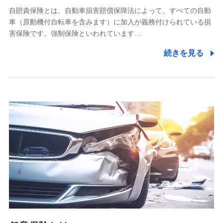
自賠責保険とは、自動車損害賠償保障法によって、すべての自動
業務の委託
車（原動機付自転車を含みます）に加入が義務付けられている損
当社は利用目的の達成に必要な範囲内において個人情報の取
害保険です。強制保険といわれています…
り扱いの全部または一部を委託する場合があります。
続きを見る
個人データの共同利用
当社は株式会社NTTドコモとの間で、以下のとおり個
人データを共同利用します。
【共同して利用される利用データの項目】
当社又は株式会社NTTドコモがサービス提供等を通じて取得
した、以下の情報などの個人データ
基本情報
氏名、電話番号、メールアドレス、お客さまの識別子、
属性、連絡先、dポイントサービスのご利用に関する情
報。例として、dポイントカード番号、性別、年齢、家族
構成、住所、dポイント残高、dポイント利用履歴などが
含まれます。
利用情報