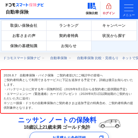
自動車保険
保険比較
ログイン
メニュー
取扱い保険会社
ランキング
キャンペーン
お客さまの声
契約者特典
状況から探す
保険の基礎知識
お知らせ
ドコモスマート保険ナビ
自動車保険
自動車保険 比較・見積もり ネットで
2026.8.7 自動車保険・バイク保険 ご契約者並びにご検討中の皆様へ
ご契約者特典として利用できるサービスに下記を追加する予定です。詳細は後日お知らせいた
します。
・バッテリー上りに対する年一回無料対応（2026年9月1日から全契約者に提供開始予定）
・エマージェンシー（緊急連絡）カードのプレゼント（2026年9月1日以降始期のご契約をい
ただいた方に送付）
※ソニー損保・ドコモの自動車保険のご契約者さまは追加予定の特典含め、ご契約者特典の提
供対象外となります。
ニッサン ノートの保険料
18歳以上21歳未満 ゴールド免許
お見積もり条件詳細