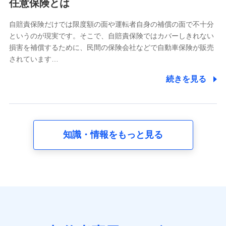
任意保険とは
当社又は株式会社NTTドコモが提供する各種サービスな
どのご契約・ご利用などに関する情報。例として、当社
又は株式会社NTTドコモが提供する各種サービスのご契
自賠責保険だけでは限度額の面や運転者自身の補償の面で不十分
約状態・ご利用履歴インターネット利用時の行動に関す
というのが現実です。そこで、自賠責保険ではカバーしきれない
る情報、アプリケーション利用時の行動に関する情報、
損害を補償するために、民間の保険会社などで自動車保険が販売
購入されたサービスや商品の名称・購入場所・決済に関
されています…
する情報、アンケートの回答に関する情報などが含まれ
ます。
続きを見る
保険関連サービス情報
当社又は株式会社NTTドコモが提供する保険関連サービ
スに関して取得し、又は保有する情報。例として、見積
請求受付時、資料請求受付時又はユーザー登録受付時に
提供いただいた情報（氏名、住所、生年月日、性別、保
険契約者と被保険者の関係、保険加入の目的、保険商品
知識・情報をもっと見る
の内容、保険料、保険料のお支払方法、車のメーカーや
走行距離などの情報、建物の構造や築年数などの情報、
ペットの種類や年齢など）及びお客様との応対記録 （お
客様に提示した比較見積の試算結果情報、メールマガジ
ンを提供した際のメール内容や送信履歴の情報及び保険
の更改案内等を提供した際のメール内容や送信履歴など
の情報）が含まれます。
保険契約情報
当社又は株式会社NTTドコモが取得し、又は保有する保
険契約に関する情報。例として、保険契約者及び被保険