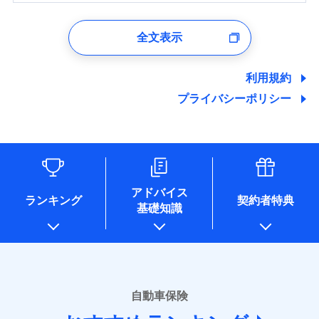
1.見積請求受付時、資料請求受付時、ユーザー登録受
付時
全文表示
ユーザー登録受付および、管理のため
郵便、電話、およびＥメール等により、当社と取引のあるも
しくは委託を受けている保険会社・提携会社の保険その他に
利用規約
関する情報を提供し、金融商品等の契約を勧奨するため、ま
プライバシーポリシー
た維持管理等の委託業務遂行のため、またそれらに付帯、関
連する当社および提携会社のサービスを案内、提供するため
（なお、当社は複数の保険会社と取引があり、取得した個人
情報を取引のある他の保険会社の商品・サービスをご提案す
るために利用させていただくことがあります。）
各種セミナーの開催のため
コンサルティングサービスの実施のため
アドバイス
アンケートやキャンペーン等の実施のため
ランキング
契約者特典
基礎知識
上記に係る案内・手続き・管理等付帯業務を行うため
* 当社が委託を受けている保険会社の情報は、保険会社のホ
ームページに掲載しておりますので、ご確認ください。
■損害保険
あいおいニッセイ同和損害保険株式会社
自動車保険
(https://www.aioinissaydowa.co.jp/)