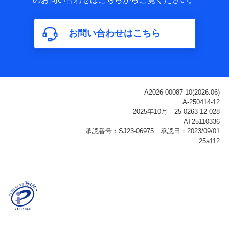
属性、連絡先、dポイントサービスのご利用に関する情
報。例として、dポイントカード番号、性別、年齢、家族
構成、住所、dポイント残高、dポイント利用履歴などが
お問い合わせはこちら
含まれます。
利用情報
当社または株式会社NTTドコモ・フィナンシャルグルー
プが提供する各種サービスなどのご契約・ご利用などに
関する情報。例として、当社または株式会社NTTドコ
モ・フィナンシャルグループが提供する各種サービスの
ご契約状態・ご利用履歴インターネット利用時の行動に
関する情報、アプリケーション利用時の行動に関する情
報、購入されたサービスや商品の名称・購入場所・決済
に関する情報、アンケートの回答に関する情報などが含
まれます。
保険関連サービス情報
当社または株式会社NTTドコモ・フィナンシャルグルー
プが提供する保険関連サービスに関して取得し、又は保
有する情報。例として、見積請求受付時、資料請求受付
時又はユーザー登録受付時に提供いただいた情報（氏
名、住所、生年月日、性別、保険契約者と被保険者の関
係、保険加入の目的、保険商品の内容、保険料、保険料
のお支払方法、車のメーカーや走行距離などの情報、建
物の構造や築年数などの情報、ペットの種類や年齢な
ど）及びお客様との応対記録（お客様に提示した比較見