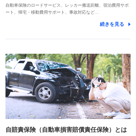
自動車保険のロードサービス、レッカー搬送距離、宿泊費用サポ
11.マイカー通勤管理クラウド並びに法人向けASPサー
ート、帰宅・移動費用サポート、事故対応など…
ビスに関してのお問い合わせ情報
続きを見る
各種お問い合わせに対応するため
当社のサービスに関する情報提供や、皆様に有用なお知らせ
をお送りするため
アンケートの送付のため
当社のサービスや媒体の運営改善に必要なデータを解析し、
分析するため
当社の対応品質向上やお問い合わせ内容の正確な把握のため
個人情報保護管理者の職名、連絡先
株式会社ドコモ・インシュアランス 営業部長
〒103-0013 東京都中央区日本橋人形町2-14-10 アーバン
ネット日本橋ビル 3F
株式会社ドコモ・インシュアランス
個人情報の第三者提供について
当社ではご本人の同意がある場合または法令に基づく場合を
自賠責保険（自動車損害賠償責任保険）とは
除き、第三者に提供いたしません。