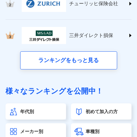
チューリッヒ保険会社
(https://www.nisshinfire.co.jp/)
ペット＆ファミリー損害保険株式会社
(https://www.petfamilyins.co.jp/)
三井住友海上火災保険株式会社 (https://www.ms-
ins.com/)
三井ダイレクト損保
三井ダイレクト損害保険株式会社
(https://www.mitsui-direct.co.jp/)
■生命保険
ランキングをもっと見る
アクサ生命保険株式会社（https://www.axa.co.jp/）
SBI生命保険株式会社（https://www.sbilife.co.jp/）
FWD生命保険株式会社（https://www.fwdlife.co.jp/）
ソニー生命保険株式会社
様々なランキングを公開中！
（https://www.sonylife.co.jp）
SOMPOひまわり生命保険株式会社
（https://www.himawari-life.co.jp/）
年代別
初めて加入の方
第一ネオ生命保険株式会社（https://neofirst.co.jp/）
大樹生命保険株式会社（https://www.taiju-life.co.jp）
太陽生命保険株式会社（https://www.taiyo-
メーカー別
車種別
seimei.co.jp）