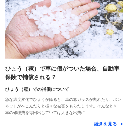
連する当社および提携会社のサービスを案内、提供するため
（なお、当社は複数の保険会社と取引があり、取得した個人
情報を取引のある他の保険会社の商品・サービスをご提案す
るために利用させていただくことがあります。）
上記に係る連絡・手続き・管理等付帯業務を行うため
3.セミナー募集サイトから取得した個人情報
各種セミナーの案内、開催のため
上記に係る連絡・手続き・管理等付帯業務を行うため
4.家族・友達紹介にて取得した個人情報
ひょう（雹）で車に傷がついた場合、自動車
被紹介者への連絡、及び当社と取引のあるもしくは委託を受
保険で補償される？
けている保険会社・提携会社の保険その他に関する情報を提
供し、金融商品等の契約を勧奨するため
ひょう（雹）での補償について
アンケートやキャンペーン等の実施のため
上記に係る連絡・手続き・管理等付帯業務を行うため
急な温度変化でひょうが降ると、車の窓ガラスが割れたり、ボン
ネットがへこんだりと様々な被害をもらたします。そんなとき、
5.通話録音にて取得する情報
車の修理費を毎回出していては大きな出費に…
電話対応の品質向上およびお問合せ内容の正確な把握のため
続きを見る