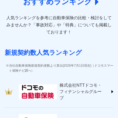
おすすめランキング
アクサ損害保険株式会社 (https://www.axa-
direct.co.jp/)
アニコム損害保険株式会社 (https://www.anicom-
人気ランキングを参考に自動車保険の比較・検討をして
sompo.co.jp/)
東京海上ダイレクト損害保険株式会社 (https://www.e-
みませんか？
「事故対応」や「特典」についても掲載し
design.net/)
ております！
AIG損害保険株式会社 (https://www.aig.co.jp/sonpo)
ＳＢＩ損害保険株式会社
(https://www.sbisonpo.co.jp/)
新規契約数人気ランキング
ジェイアイ傷害火災保険株式会社
(https://www.jihoken.co.jp/)
ソニー損害保険株式会社
当社自動車保険新規契約者数より算出[2026年7月1日現在]（ドコモスマー
(https://www.sonysonpo.co.jp/)
ト保険ナビ調べ）
損害保険ジャパン株式会社 (https://www.sompo-
japan.co.jp/)
株式会社NTTドコモ・
ＳＯＭＰＯダイレクト損害保険株式会社
フィナンシャルグルー
(https://www.sompo-direct.co.jp/)
プ
チューリッヒ保険会社 (https://www.zurich.co.jp/)
東京海上日動火災保険株式会社
(https://www.tokiomarine-nichido.co.jp/)
日新火災海上保険株式会社