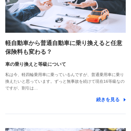
SBIペット少額短期保険株式会社 (https://www.sbipet-
ssi.co.jp/)
SBIリスタ少額短期保険会社
(https://www.jishin.co.jp/)
スマートプラス少額短期保険株式会社
（https://www.smartplus-insurance.com/）
軽自動車から普通自動車に乗り換えると任意
チューリッヒ少額短期保険株式会社
保険料も変わる？
(https://www.zurichssi.co.jp/)
Tokio Marine X少額短期保険株式会社
(https://www.tokiomarine-x.co.jp/)
車の乗り換えと等級について
ペットメディカルサポート株式会社
私は今、軽四輪乗用車に乗っているんですが、普通乗用車に乗り
(https://pshoken.co.jp/)
換えたいと思っています。ずっと無事故を続けて現在16等級なの
リトルファミリー少額短期保険株式会社
ですが、割引は…
(https://www.littlefamily-ssi.com/)
続きを見る
2.共同募集を行う代理店から受領する個人情報
郵便、電話、およびＥメール等により、当社と取引のあるも
しくは委託を受けている保険会社・提携会社の保険その他に
関する情報を提供し、金融商品等の契約を勧奨するため、ま
た維持管理等の委託業務遂行のため、またそれらに付帯、関