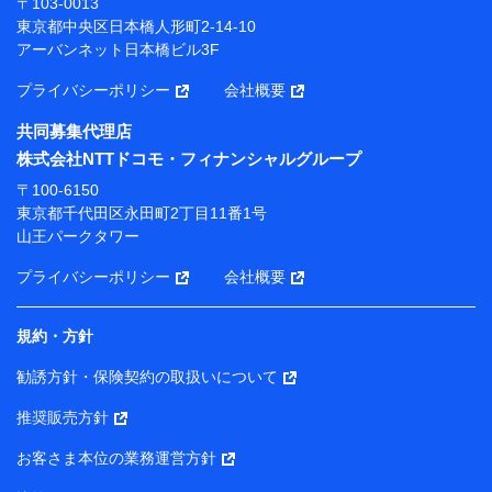
〒103-0013
プが提供する保険関連サービスにおけるユーザー登録受
東京都中央区日本橋人形町2-14-10
付および管理のため
アーバンネット日本橋ビル3F
当社または株式会社NTTドコモ・フィナンシャルグルー
プと取引のあるもしくは委託を受けている保険会社・提
プライバシーポリシー
会社概要
携会社の保険その他に関する情報を提供するため、また
維持管理等の委託業務遂行のため、またそれらに付帯、
共同募集代理店
関連する当社または株式会社NTTドコモ・フィナンシャ
株式会社NTTドコモ・フィナンシャルグループ
ルグループおよび提携会社のサービスを案内、提供する
ため
〒100-6150
（各サービスで取得したサービス利用履歴、ウェブサイ
東京都千代田区永田町2丁目11番1号
トの閲覧履歴、購買履歴、ご契約内容等のパーソナルデ
山王パークタワー
ータを分析して、お客さまの趣味・嗜好・傾向に応じた
サービス・商品等に関するご提案や広告の配信等を行う
プライバシーポリシー
会社概要
ことがあります。）
各種セミナーの開催のため
コンサルティングサービスの実施のため
規約・方針
アンケートやキャンペーン等の実施のため
上記に係る案内・手続き・管理等付帯業務を行うため
勧誘方針・保険契約の取扱いについて
【当該個人データの管理について責任を有する者の名称・住
推奨販売方針
所・代表者名】
お客さま本位の業務運営方針
当該個人データを取り扱う各共同利用者（詳細は次のとお