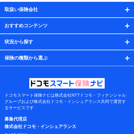
積の試算結果情報、メールマガジンを提供した際のメー
取扱い保険会社
ル内容や送信履歴の情報及び保険の更改案内等を提供し
た際のメール内容や送信履歴などの情報）が含まれま
す。
おすすめコンテンツ
保険契約情報
当社または株式会社NTTドコモ・フィナンシャルグルー
プが取得し、又は保有する保険契約に関する情報。例と
状況から探す
して、保険契約者及び被保険者の氏名、住所、生年月
日、性別、保険契約者と被保険者の関係、保険加入の目
的、保険商品の内容、保険料、保険料のお支払方法、車
保険の種類から選ぶ
のメーカーや走行距離などの情報、建物の構造や築年数
などの情報、ペットの種類や年齢などの情報などが含ま
れます。
提供当事者から受領当事者が個人データを取得する方法
電子的・電磁的方法等
【共同して利用する者の範囲】
ドコモスマート保険ナビは
株式会社NTTドコモ・フィナンシャル
グループおよび
株式会社ドコモ・インシュアランス共同で
運営す
当社
るサービスです
株式会社NTTドコモ・フィナンシャルグループ
募集代理店
【利用目的】
株式会社ドコモ・インシュアランス
当社または株式会社NTTドコモ・フィナンシャルグルー