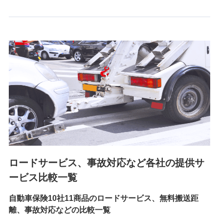
6.採用応募者の個人情報
採用選考および入社手続を実施するため
7.社員（従業者）の個人情報
人事･勤怠･健康・労務等の管理、給与支給、福利厚生・採用
退職関連処理等の各種手続きのため、当社と従業員または従
業員同士の連絡のため
8.取引先個人情報
取引先としての選定業務、営業情報の提供業務、契約締結手
続き業務、取引管理業務、およびこれらに準ずる業務の遂行
のため
ロードサービス、事故対応など各社の提供サ
9.お問い合わせ情報
各種お問い合わせに対応するため
ービス比較一覧
自動車保険10社11商品のロードサービス、無料搬送距
10.受託業務の 個人情報
離、事故対応などの比較一覧
受託業務の遂行およびこれらに準ずる業務の遂行のため