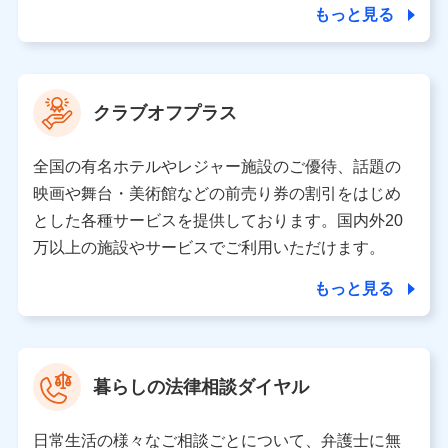
ことがあります。）
もっと見る
各種セミナーの開催のため
コンサルティングサービスの実施のため
アンケートやキャンペーン等の実施のため
上記に係る案内・手続き・管理等付帯業務を行うため
クラブオフプラス
【当該個人データの管理について責任を有する者の名称・住
所・代表者名】
全国の有名ホテルやレジャー施設のご優待、話題の
当該個人データを取り扱う各共同利用者（詳細は次のとお
映画や舞台・美術館などの前売り券の割引をはじめ
り）
とした各種サービスを提供しております。国内外20
東京都千代田区永田町2丁目11番1号 山王パークタワー
万以上の施設やサービスでご利用いただけます。
株式会社NTTドコモ 代表取締役社長 前田 義晃
もっと見る
東京都中央区日本橋人形町2-14-10 アーバンネット日本橋
ビル 3F
株式会社ドコモ・インシュアランス 代表取締役社長 吉
村 忠義
暮らしの法律相談ダイヤル
※ 当社および株式会社NTTドコモは、お客さまの情報を利
用させていただくにあたっては、「NTTドコモ パーソナル
日常生活の様々なご相談ごとについて、弁護士に無
データ憲章」に定める行動原則を順守します 。