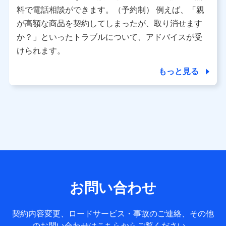
※ パーソナルデータダッシュボードの「第三者提供の管
料で電話相談ができます。（予約制） 例えば、「親
理」の設定状態にかかわらず、共同利用する場合がありま
が高額な商品を契約してしまったが、取り消せます
す。
か？」といったトラブルについて、アドバイスが受
※ dポイントクラブ会員ではないお客さま（2019年12月11
けられます。
日以降、一度もdポイントクラブ会員であったことがないお
客さまに限る）に関する、2019年12月10日以前に取得した
もっと見る
個人データは、こちら の利用目的の範囲内に限って共同利
用します。
当社は株式会社NTTドコモ・フィナンシャルグループ
との間で、以下のとおり個人データを共同利用しま
す。
【共同して利用される利用データの項目】
当社または株式会社NTTドコモ・フィナンシャルグループが
サービス提供等を通じて取得した、以下の情報などの個人デ
お問い合わせ
ータ
基本情報
契約内容変更、ロードサービス・事故のご連絡、その他
氏名、電話番号、メールアドレス、お客さまの識別子、
のお問い合わせはこちらからご覧ください。