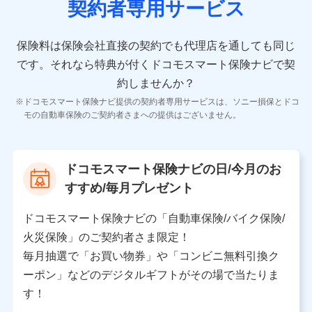
契約者専用サービス
者の氏名、住所、生年月日、性別、保険契約者と被保険
者の関係、保険加入の目的、保険商品の内容、保険料、
保険料のお支払方法、車のメーカーや走行距離などの情
保険料は保険会社直接の契約でも代理店を通しても同じ
報、建物の構造や築年数などの情報、ペットの種類や年
齢などの情報などが含まれます。
です。
それなら特典が付くドコモスマート保険ナビで契
約しませんか？
【共同して利用する者の範囲】
ドコモスマート保険ナビ提供の契約者専用サービスは、ソニー損保とドコ
当社
モの自動車保険のご契約者さまへの提供はございません。
株式会社NTTドコモ
【利用する者の利用目的】
ドコモスマート保険ナビの日/今月のお
当社又は株式会社NTTドコモが提供する保険関連サービ
すすめ/毎月プレゼント
スにおけるユーザ登録受付および管理のため
当社又は株式会社NTTドコモと取引のあるもしくは委託
を受けている保険会社・提携会社の保険その他に関する
ドコモスマート保険ナビの「自動車保険/バイク保険/
情報を提供するため、また維持管理等の委託業務遂行の
火災保険」のご契約者さま限定！
ため、またそれらに付帯、関連する当社、株式会社NTT
ドコモおよび提携会社のサービスを案内、提供するため
毎月抽選で「お買い物券」や「コンビニ無料引換ク
（各サービスで取得したサービス利用履歴、ウェブサイ
ーポン」などのデジタルギフトがその場で当たりま
トの閲覧履歴、購買履歴、ご契約内容等のパーソナルデ
ータを分析して、お客さまの趣味・嗜好・傾向に応じた
す！
サービス・商品等に関するご提案や広告の配信等を行う