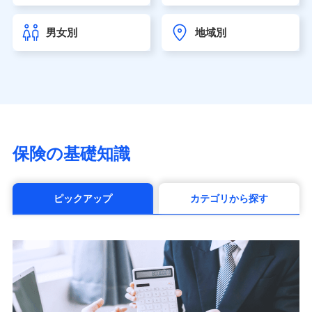
チューリッヒ生命保険株式会社
（https://www.zurichlife.co.jp/）
男女別
地域別
東京海上日動あんしん生命保険株式会社
（https://www.tmn-anshin.co.jp/）
なないろ生命保険株式会社
（https://www.nanairolife.co.jp/）
日本生命保険相互会社（https://www.nissay.co.jp）
はなさく生命保険株式会社
（https://www.life8739.co.jp/）
マニュライフ生命保険株式会社
保険の基礎知識
（https://www.manulife.co.jp/）
三井住友海上あいおい生命保険株式会社
（https://www.msa-life.co.jp/）
ピックアップ
カテゴリから探す
メットライフ生命株式会社(https://www.metlife.co.jp/)
メディケア生命保険株式会社
（https://www.medicarelife.com/）
■少額短期保険
株式会社アシロ少額短期保険 (https://kailash.co.jp/)
SBIいきいき少額短期保険会社 (https://www.i-
sedai.com/)