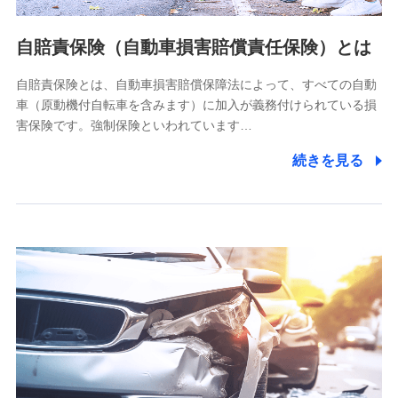
当社ではご本人の同意がある場合または法令に基づく場合を
自賠責保険（自動車損害賠償責任保険）とは
除き、第三者に提供いたしません。
自賠責保険とは、自動車損害賠償保障法によって、すべての自動
業務の委託
車（原動機付自転車を含みます）に加入が義務付けられている損
当社は利用目的の達成に必要な範囲内において個人情報の取
害保険です。強制保険といわれています…
り扱いの全部または一部を委託する場合があります。
続きを見る
個人データの共同利用
当社は株式会社NTTドコモとの間で、以下のとおり個
人データを共同利用します。
【共同して利用される利用データの項目】
当社又は株式会社NTTドコモがサービス提供等を通じて取得
した、以下の情報などの個人データ
基本情報
氏名、電話番号、メールアドレス、お客さまの識別子、
属性、連絡先、dポイントサービスのご利用に関する情