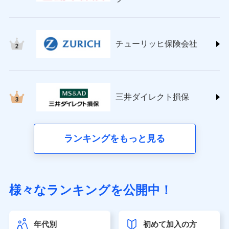
チューリッヒ保険会社 (https://www.zurich.co.jp/)
東京海上日動火災保険株式会社
(https://www.tokiomarine-nichido.co.jp/)
日新火災海上保険株式会社
チューリッヒ保険会社
(https://www.nisshinfire.co.jp/)
ペット＆ファミリー損害保険株式会社
(https://www.petfamilyins.co.jp/)
三井住友海上火災保険株式会社 (https://www.ms-
ins.com/)
三井ダイレクト損保
三井ダイレクト損害保険株式会社
(https://www.mitsui-direct.co.jp/)
■生命保険
ランキングをもっと見る
アクサ生命保険株式会社（https://www.axa.co.jp/）
SBI生命保険株式会社（https://www.sbilife.co.jp/）
FWD生命保険株式会社（https://www.fwdlife.co.jp/）
ソニー生命保険株式会社
様々なランキングを公開中！
（https://www.sonylife.co.jp）
SOMPOひまわり生命保険株式会社
（https://www.himawari-life.co.jp/）
年代別
初めて加入の方
第一ネオ生命保険株式会社（https://neofirst.co.jp/）