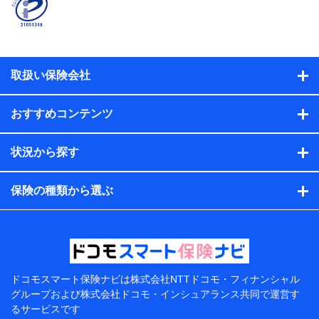
係、保険加入の目的、保険商品の内容、保険料、保険料
のお支払方法、車のメーカーや走行距離などの情報、建
物の構造や築年数などの情報、ペットの種類や年齢な
ど）及びお客様との応対記録（お客様に提示した比較見
積の試算結果情報、メールマガジンを提供した際のメー
取扱い保険会社
ル内容や送信履歴の情報及び保険の更改案内等を提供し
た際のメール内容や送信履歴などの情報）が含まれま
す。
おすすめコンテンツ
保険契約情報
当社または株式会社NTTドコモ・フィナンシャルグルー
プが取得し、又は保有する保険契約に関する情報。例と
状況から探す
して、保険契約者及び被保険者の氏名、住所、生年月
日、性別、保険契約者と被保険者の関係、保険加入の目
的、保険商品の内容、保険料、保険料のお支払方法、車
保険の種類から選ぶ
のメーカーや走行距離などの情報、建物の構造や築年数
などの情報、ペットの種類や年齢などの情報などが含ま
れます。
提供当事者から受領当事者が個人データを取得する方法
電子的・電磁的方法等
【共同して利用する者の範囲】
ドコモスマート保険ナビは
株式会社NTTドコモ・フィナンシャル
グループおよび
株式会社ドコモ・インシュアランス共同で
運営す
当社
るサービスです
株式会社NTTドコモ・フィナンシャルグループ