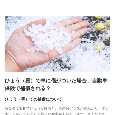
郵便、電話、およびＥメール等により、当社と取引のあるも
しくは委託を受けている保険会社・提携会社の保険その他に
関する情報を提供し、金融商品等の契約を勧奨するため、ま
た維持管理等の委託業務遂行のため、またそれらに付帯、関
連する当社および提携会社のサービスを案内、提供するため
（なお、当社は複数の保険会社と取引があり、取得した個人
情報を取引のある他の保険会社の商品・サービスをご提案す
るために利用させていただくことがあります。）
上記に係る連絡・手続き・管理等付帯業務を行うため
3.セミナー募集サイトから取得した個人情報
各種セミナーの案内、開催のため
上記に係る連絡・手続き・管理等付帯業務を行うため
4.家族・友達紹介にて取得した個人情報
ひょう（雹）で車に傷がついた場合、自動車
被紹介者への連絡、及び当社と取引のあるもしくは委託を受
保険で補償される？
けている保険会社・提携会社の保険その他に関する情報を提
供し、金融商品等の契約を勧奨するため
ひょう（雹）での補償について
アンケートやキャンペーン等の実施のため
上記に係る連絡・手続き・管理等付帯業務を行うため
急な温度変化でひょうが降ると、車の窓ガラスが割れたり、ボン
ネットがへこんだりと様々な被害をもらたします。そんなとき、