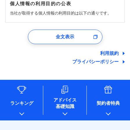
個人情報の利用目的の公表
当社が取得する個人情報の利用目的は以下の通りです。
1.見積請求受付時、資料請求受付時、ユーザー登録受
付時
全文表示
ユーザー登録受付および、管理のため
郵便、電話、およびＥメール等により、当社と取引のあるも
しくは委託を受けている保険会社・提携会社の保険その他に
利用規約
関する情報を提供し、金融商品等の契約を勧奨するため、ま
プライバシーポリシー
た維持管理等の委託業務遂行のため、またそれらに付帯、関
連する当社および提携会社のサービスを案内、提供するため
（なお、当社は複数の保険会社と取引があり、取得した個人
情報を取引のある他の保険会社の商品・サービスをご提案す
るために利用させていただくことがあります。）
各種セミナーの開催のため
コンサルティングサービスの実施のため
アドバイス
アンケートやキャンペーン等の実施のため
ランキング
契約者特典
基礎知識
上記に係る案内・手続き・管理等付帯業務を行うため
* 当社が委託を受けている保険会社の情報は、保険会社のホ
ームページに掲載しておりますので、ご確認ください。