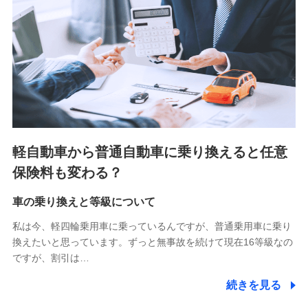
■少額短期保険
株式会社アシロ少額短期保険 (https://kailash.co.jp/)
SBIいきいき少額短期保険会社 (https://www.i-
sedai.com/)
SBIペット少額短期保険株式会社 (https://www.sbipet-
ssi.co.jp/)
SBIリスタ少額短期保険会社
(https://www.jishin.co.jp/)
スマートプラス少額短期保険株式会社
（https://www.smartplus-insurance.com/）
軽自動車から普通自動車に乗り換えると任意
チューリッヒ少額短期保険株式会社
保険料も変わる？
(https://www.zurichssi.co.jp/)
Tokio Marine X少額短期保険株式会社
(https://www.tokiomarine-x.co.jp/)
車の乗り換えと等級について
ペットメディカルサポート株式会社
私は今、軽四輪乗用車に乗っているんですが、普通乗用車に乗り
(https://pshoken.co.jp/)
換えたいと思っています。ずっと無事故を続けて現在16等級なの
リトルファミリー少額短期保険株式会社
ですが、割引は…
(https://www.littlefamily-ssi.com/)
続きを見る
2.共同募集を行う代理店から受領する個人情報