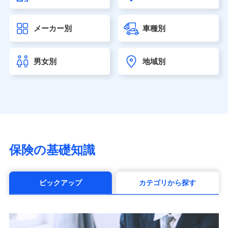
大樹生命保険株式会社（https://www.taiju-life.co.jp）
太陽生命保険株式会社（https://www.taiyo-
メーカー別
車種別
seimei.co.jp）
チューリッヒ生命保険株式会社
（https://www.zurichlife.co.jp/）
男女別
地域別
東京海上日動あんしん生命保険株式会社
（https://www.tmn-anshin.co.jp/）
なないろ生命保険株式会社
（https://www.nanairolife.co.jp/）
日本生命保険相互会社（https://www.nissay.co.jp）
はなさく生命保険株式会社
（https://www.life8739.co.jp/）
マニュライフ生命保険株式会社
保険の基礎知識
（https://www.manulife.co.jp/）
三井住友海上あいおい生命保険株式会社
（https://www.msa-life.co.jp/）
ピックアップ
カテゴリから探す
メットライフ生命株式会社(https://www.metlife.co.jp/)
メディケア生命保険株式会社
（https://www.medicarelife.com/）