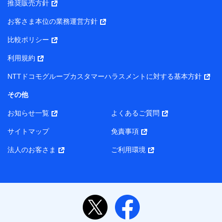
推奨販売方針
所・代表者名】
お客さま本位の業務運営方針
当該個人データを取り扱う各共同利用者（詳細は次のとお
り）
比較ポリシー
東京都千代田区永田町2丁目11番1号 山王パークタワー
利用規約
株式会社NTTドコモ・フィナンシャルグループ 代表取締役
社長 廣井 孝史
NTTドコモグループカスタマーハラスメントに対する基本方針
東京都中央区日本橋人形町2-14-10 アーバンネット日本橋
その他
ビル 3F
お知らせ一覧
よくあるご質問
株式会社ドコモ・インシュアランス 代表取締役社長 吉
村 忠義
サイトマップ
免責事項
また当社は、オンライン面談による保険のご相談にあたっ
法人のお客さま
ご利用環境
て、以下の提携代理店とお客様の個人データを共同利用する
ことがあります。
1. 共同利用する個人データの項目
氏名、生年月日、住所、メールアドレス、電話番号、個
人の属性に関する情報、資料請求の情報（有無を含みま