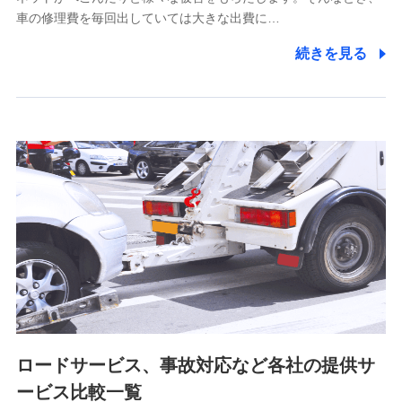
5.通話録音にて取得する情報
車の修理費を毎回出していては大きな出費に…
電話対応の品質向上およびお問合せ内容の正確な把握のため
続きを見る
6.採用応募者の個人情報
採用選考および入社手続を実施するため
7.社員（従業者）の個人情報
人事･勤怠･健康・労務等の管理、給与支給、福利厚生・採用
退職関連処理等の各種手続きのため、当社と従業員または従
業員同士の連絡のため
8.取引先個人情報
取引先としての選定業務、営業情報の提供業務、契約締結手
続き業務、取引管理業務、およびこれらに準ずる業務の遂行
のため
ロードサービス、事故対応など各社の提供サ
9.お問い合わせ情報
各種お問い合わせに対応するため
ービス比較一覧