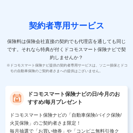
の情報）が含まれます。
保険契約情報
当社又は株式会社NTTドコモが取得し、又は保有する保
険契約に関する情報。例として、保険契約者及び被保険
契約者専用サービス
者の氏名、住所、生年月日、性別、保険契約者と被保険
者の関係、保険加入の目的、保険商品の内容、保険料、
保険料のお支払方法、車のメーカーや走行距離などの情
保険料は保険会社直接の契約でも代理店を通しても同じ
報、建物の構造や築年数などの情報、ペットの種類や年
齢などの情報などが含まれます。
です。
それなら特典が付くドコモスマート保険ナビで契
約しませんか？
【共同して利用する者の範囲】
ドコモスマート保険ナビ提供の契約者専用サービスは、ソニー損保とドコ
当社
モの自動車保険のご契約者さまへの提供はございません。
株式会社NTTドコモ
【利用する者の利用目的】
ドコモスマート保険ナビの日/今月のお
当社又は株式会社NTTドコモが提供する保険関連サービ
すすめ/毎月プレゼント
スにおけるユーザ登録受付および管理のため
当社又は株式会社NTTドコモと取引のあるもしくは委託
を受けている保険会社・提携会社の保険その他に関する
ドコモスマート保険ナビの「自動車保険/バイク保険/
情報を提供するため、また維持管理等の委託業務遂行の
火災保険」のご契約者さま限定！
ため、またそれらに付帯、関連する当社、株式会社NTT
ドコモおよび提携会社のサービスを案内、提供するため
毎月抽選で「お買い物券」や「コンビニ無料引換ク