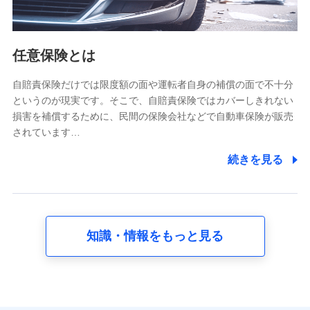
報。例として、dポイントカード番号、性別、年齢、家族
構成、住所、dポイント残高、dポイント利用履歴などが
含まれます。
利用情報
任意保険とは
当社又は株式会社NTTドコモが提供する各種サービスな
どのご契約・ご利用などに関する情報。例として、当社
又は株式会社NTTドコモが提供する各種サービスのご契
自賠責保険だけでは限度額の面や運転者自身の補償の面で不十分
約状態・ご利用履歴インターネット利用時の行動に関す
というのが現実です。そこで、自賠責保険ではカバーしきれない
る情報、アプリケーション利用時の行動に関する情報、
損害を補償するために、民間の保険会社などで自動車保険が販売
購入されたサービスや商品の名称・購入場所・決済に関
されています…
する情報、アンケートの回答に関する情報などが含まれ
ます。
続きを見る
保険関連サービス情報
当社又は株式会社NTTドコモが提供する保険関連サービ
スに関して取得し、又は保有する情報。例として、見積
請求受付時、資料請求受付時又はユーザー登録受付時に
提供いただいた情報（氏名、住所、生年月日、性別、保
険契約者と被保険者の関係、保険加入の目的、保険商品
知識・情報をもっと見る
の内容、保険料、保険料のお支払方法、車のメーカーや
走行距離などの情報、建物の構造や築年数などの情報、
ペットの種類や年齢など）及びお客様との応対記録 （お
客様に提示した比較見積の試算結果情報、メールマガジ
ンを提供した際のメール内容や送信履歴の情報及び保険
の更改案内等を提供した際のメール内容や送信履歴など