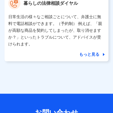
暮らしの法律相談ダイヤル
※ 当社および株式会社NTTドコモは、お客さまの情報を利
用させていただくにあたっては、「NTTドコモ パーソナル
日常生活の様々なご相談ごとについて、弁護士に無
データ憲章」に定める行動原則を順守します 。
※ パーソナルデータダッシュボードの「第三者提供の管
料で電話相談ができます。（予約制） 例えば、「親
理」の設定状態にかかわらず、共同利用する場合がありま
が高額な商品を契約してしまったが、取り消せます
す。
か？」といったトラブルについて、アドバイスが受
※ dポイントクラブ会員ではないお客さま（2019年12月11
けられます。
日以降、一度もdポイントクラブ会員であったことがないお
客さまに限る）に関する、2019年12月10日以前に取得した
もっと見る
個人データは、こちら の利用目的の範囲内に限って共同利
用します。
当社は株式会社NTTドコモ・フィナンシャルグループ
との間で、以下のとおり個人データを共同利用しま
す。
【共同して利用される利用データの項目】
当社または株式会社NTTドコモ・フィナンシャルグループが
サービス提供等を通じて取得した、以下の情報などの個人デ
お問い合わせ