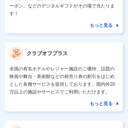
（各サービスで取得したサービス利用履歴、ウェブサイ
ーポン」などのデジタルギフトがその場で当たりま
トの閲覧履歴、購買履歴、ご契約内容等のパーソナルデ
ータを分析して、お客さまの趣味・嗜好・傾向に応じた
す！
サービス・商品等に関するご提案や広告の配信等を行う
ことがあります。）
もっと見る
各種セミナーの開催のため
コンサルティングサービスの実施のため
アンケートやキャンペーン等の実施のため
上記に係る案内・手続き・管理等付帯業務を行うため
クラブオフプラス
【当該個人データの管理について責任を有する者の名称・住
所・代表者名】
全国の有名ホテルやレジャー施設のご優待、話題の
当該個人データを取り扱う各共同利用者（詳細は次のとお
映画や舞台・美術館などの前売り券の割引をはじめ
り）
とした各種サービスを提供しております。国内外20
東京都千代田区永田町2丁目11番1号 山王パークタワー
万以上の施設やサービスでご利用いただけます。
株式会社NTTドコモ 代表取締役社長 前田 義晃
もっと見る
東京都中央区日本橋人形町2-14-10 アーバンネット日本橋
ビル 3F
株式会社ドコモ・インシュアランス 代表取締役社長 吉
村 忠義