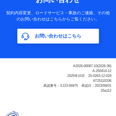
ータ
基本情報
契約内容変更、ロードサービス・事故のご連絡、その他
氏名、電話番号、メールアドレス、お客さまの識別子、
のお問い合わせはこちらからご覧ください。
属性、連絡先、dポイントサービスのご利用に関する情
報。例として、dポイントカード番号、性別、年齢、家族
構成、住所、dポイント残高、dポイント利用履歴などが
お問い合わせはこちら
含まれます。
利用情報
当社または株式会社NTTドコモ・フィナンシャルグルー
プが提供する各種サービスなどのご契約・ご利用などに
関する情報。例として、当社または株式会社NTTドコ
モ・フィナンシャルグループが提供する各種サービスの
ご契約状態・ご利用履歴インターネット利用時の行動に
関する情報、アプリケーション利用時の行動に関する情
報、購入されたサービスや商品の名称・購入場所・決済
に関する情報、アンケートの回答に関する情報などが含
まれます。
保険関連サービス情報
当社または株式会社NTTドコモ・フィナンシャルグルー
プが提供する保険関連サービスに関して取得し、又は保
有する情報。例として、見積請求受付時、資料請求受付
時又はユーザー登録受付時に提供いただいた情報（氏
名、住所、生年月日、性別、保険契約者と被保険者の関