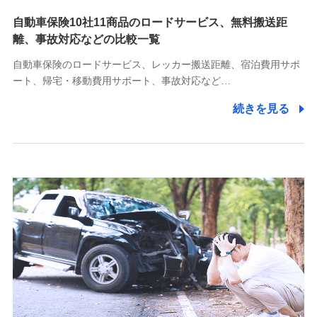
自動車保険10社11商品のロードサービス、無料搬送距
10.受託業務の 個人情報
離、事故対応などの比較一覧
受託業務の遂行およびこれらに準ずる業務の遂行のため
自動車保険のロードサービス、レッカー搬送距離、宿泊費用サポ
11.マイカー通勤管理クラウド並びに法人向けASPサー
ート、帰宅・移動費用サポート、事故対応など…
ビスに関してのお問い合わせ情報
続きを見る
各種お問い合わせに対応するため
当社のサービスに関する情報提供や、皆様に有用なお知らせ
をお送りするため
アンケートの送付のため
当社のサービスや媒体の運営改善に必要なデータを解析し、
分析するため
当社の対応品質向上やお問い合わせ内容の正確な把握のため
個人情報保護管理者の職名、連絡先
株式会社ドコモ・インシュアランス 営業部長
〒103-0013 東京都中央区日本橋人形町2-14-10 アーバン
ネット日本橋ビル 3F
株式会社ドコモ・インシュアランス
個人情報の第三者提供について