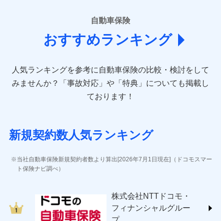
■損害保険
あいおいニッセイ同和損害保険株式会社
自動車保険
(https://www.aioinissaydowa.co.jp/)
おすすめランキング
アクサ損害保険株式会社 (https://www.axa-
direct.co.jp/)
アニコム損害保険株式会社 (https://www.anicom-
人気ランキングを参考に自動車保険の比較・検討をして
sompo.co.jp/)
東京海上ダイレクト損害保険株式会社 (https://www.e-
みませんか？
「事故対応」や「特典」についても掲載し
design.net/)
ております！
AIG損害保険株式会社 (https://www.aig.co.jp/sonpo)
ＳＢＩ損害保険株式会社
(https://www.sbisonpo.co.jp/)
新規契約数人気ランキング
ジェイアイ傷害火災保険株式会社
(https://www.jihoken.co.jp/)
ソニー損害保険株式会社
当社自動車保険新規契約者数より算出[2026年7月1日現在]（ドコモスマー
(https://www.sonysonpo.co.jp/)
ト保険ナビ調べ）
損害保険ジャパン株式会社 (https://www.sompo-
japan.co.jp/)
株式会社NTTドコモ・
ＳＯＭＰＯダイレクト損害保険株式会社
フィナンシャルグルー
(https://www.sompo-direct.co.jp/)
プ