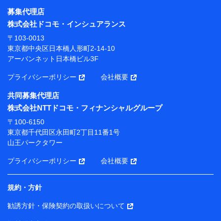
募集代理店
【利用目的】
株式会社ドコモ・インシュアランス
当社または株式会社NTTドコモ・フィナンシャルグルー
〒103-0013
プが提供する保険関連サービスにおけるユーザー登録受
東京都中央区日本橋人形町2-14-10
付および管理のため
アーバンネット日本橋ビル3F
当社または株式会社NTTドコモ・フィナンシャルグルー
プと取引のあるもしくは委託を受けている保険会社・提
プライバシーポリシー
会社概要
携会社の保険その他に関する情報を提供するため、また
維持管理等の委託業務遂行のため、またそれらに付帯、
共同募集代理店
関連する当社または株式会社NTTドコモ・フィナンシャ
株式会社NTTドコモ・フィナンシャルグループ
ルグループおよび提携会社のサービスを案内、提供する
ため
〒100-6150
（各サービスで取得したサービス利用履歴、ウェブサイ
東京都千代田区永田町2丁目11番1号
トの閲覧履歴、購買履歴、ご契約内容等のパーソナルデ
山王パークタワー
ータを分析して、お客さまの趣味・嗜好・傾向に応じた
サービス・商品等に関するご提案や広告の配信等を行う
プライバシーポリシー
会社概要
ことがあります。）
各種セミナーの開催のため
コンサルティングサービスの実施のため
規約・方針
アンケートやキャンペーン等の実施のため
上記に係る案内・手続き・管理等付帯業務を行うため
勧誘方針・保険契約の取扱いについて
【当該個人データの管理について責任を有する者の名称・住