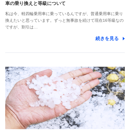
(https://www.tokiomarine-x.co.jp/)
車の乗り換えと等級について
ペットメディカルサポート株式会社
私は今、軽四輪乗用車に乗っているんですが、普通乗用車に乗り
(https://pshoken.co.jp/)
換えたいと思っています。ずっと無事故を続けて現在16等級なの
リトルファミリー少額短期保険株式会社
ですが、割引は…
(https://www.littlefamily-ssi.com/)
続きを見る
2.共同募集を行う代理店から受領する個人情報
郵便、電話、およびＥメール等により、当社と取引のあるも
しくは委託を受けている保険会社・提携会社の保険その他に
関する情報を提供し、金融商品等の契約を勧奨するため、ま
た維持管理等の委託業務遂行のため、またそれらに付帯、関
連する当社および提携会社のサービスを案内、提供するため
（なお、当社は複数の保険会社と取引があり、取得した個人
情報を取引のある他の保険会社の商品・サービスをご提案す
るために利用させていただくことがあります。）
上記に係る連絡・手続き・管理等付帯業務を行うため
3.セミナー募集サイトから取得した個人情報
各種セミナーの案内、開催のため
上記に係る連絡・手続き・管理等付帯業務を行うため