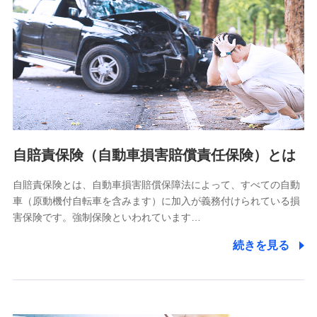
個人情報保護管理者の職名、連絡先
株式会社ドコモ・インシュアランス 営業部長
〒103-0013 東京都中央区日本橋人形町2-14-10 アーバン
ネット日本橋ビル 3F
株式会社ドコモ・インシュアランス
個人情報の第三者提供について
当社ではご本人の同意がある場合または法令に基づく場合を
自賠責保険（自動車損害賠償責任保険）とは
除き、第三者に提供いたしません。
自賠責保険とは、自動車損害賠償保障法によって、すべての自動
業務の委託
車（原動機付自転車を含みます）に加入が義務付けられている損
当社は利用目的の達成に必要な範囲内において個人情報の取
害保険です。強制保険といわれています…
り扱いの全部または一部を委託する場合があります。
続きを見る
個人データの共同利用
当社は株式会社NTTドコモとの間で、以下のとおり個
人データを共同利用します。