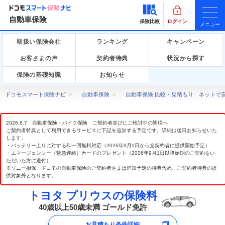
自動車保険
保険比較
ログイン
メニュー
取扱い保険会社
ランキング
キャンペーン
お客さまの声
契約者特典
状況から探す
保険の基礎知識
お知らせ
ドコモスマート保険ナビ
自動車保険
自動車保険 比較・見積もり ネットで
2026.8.7 自動車保険・バイク保険 ご契約者並びにご検討中の皆様へ
ご契約者特典として利用できるサービスに下記を追加する予定です。詳細は後日お知らせいた
します。
・バッテリー上りに対する年一回無料対応（2026年9月1日から全契約者に提供開始予定）
・エマージェンシー（緊急連絡）カードのプレゼント（2026年9月1日以降始期のご契約をい
ただいた方に送付）
※ソニー損保・ドコモの自動車保険のご契約者さまは追加予定の特典含め、ご契約者特典の提
供対象外となります。
トヨタ プリウスの保険料
40歳以上50歳未満 ゴールド免許
お見積もり条件詳細