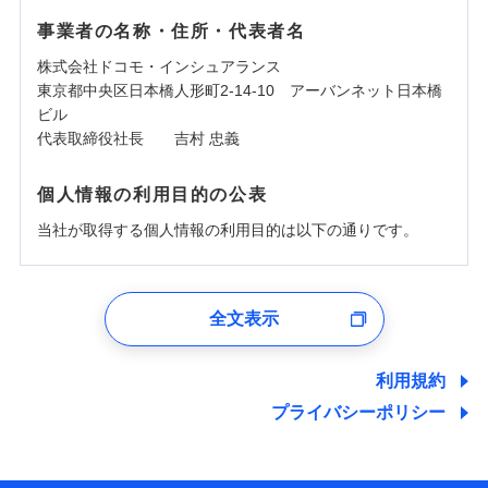
事業者の名称・住所・代表者名
株式会社ドコモ・インシュアランス
東京都中央区日本橋人形町2-14-10 アーバンネット日本橋
ビル
代表取締役社長 吉村 忠義
個人情報の利用目的の公表
当社が取得する個人情報の利用目的は以下の通りです。
1.見積請求受付時、資料請求受付時、ユーザー登録受
付時
全文表示
ユーザー登録受付および、管理のため
郵便、電話、およびＥメール等により、当社と取引のあるも
しくは委託を受けている保険会社・提携会社の保険その他に
利用規約
関する情報を提供し、金融商品等の契約を勧奨するため、ま
プライバシーポリシー
た維持管理等の委託業務遂行のため、またそれらに付帯、関
連する当社および提携会社のサービスを案内、提供するため
（なお、当社は複数の保険会社と取引があり、取得した個人
情報を取引のある他の保険会社の商品・サービスをご提案す