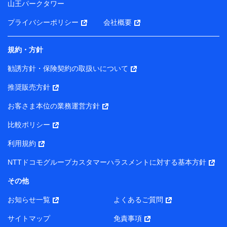
山王パークタワー
ータを分析して、お客さまの趣味・嗜好・傾向に応じた
サービス・商品等に関するご提案や広告の配信等を行う
プライバシーポリシー
会社概要
ことがあります。）
各種セミナーの開催のため
コンサルティングサービスの実施のため
規約・方針
アンケートやキャンペーン等の実施のため
上記に係る案内・手続き・管理等付帯業務を行うため
勧誘方針・保険契約の取扱いについて
【当該個人データの管理について責任を有する者の名称・住
推奨販売方針
所・代表者名】
お客さま本位の業務運営方針
当該個人データを取り扱う各共同利用者（詳細は次のとお
り）
比較ポリシー
東京都千代田区永田町2丁目11番1号 山王パークタワー
利用規約
株式会社NTTドコモ・フィナンシャルグループ 代表取締役
社長 廣井 孝史
NTTドコモグループカスタマーハラスメントに対する基本方針
東京都中央区日本橋人形町2-14-10 アーバンネット日本橋
その他
ビル 3F
お知らせ一覧
よくあるご質問
株式会社ドコモ・インシュアランス 代表取締役社長 吉
村 忠義
サイトマップ
免責事項