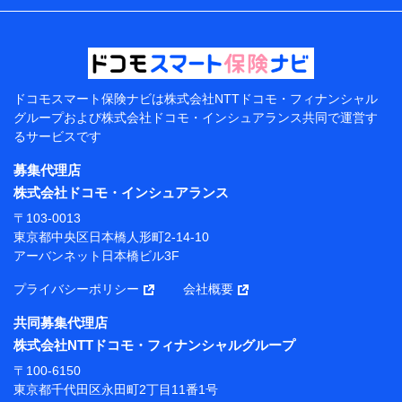
などの情報、ペットの種類や年齢などの情報などが含ま
れます。
提供当事者から受領当事者が個人データを取得する方法
電子的・電磁的方法等
【共同して利用する者の範囲】
ドコモスマート保険ナビは
株式会社NTTドコモ・フィナンシャル
グループおよび
株式会社ドコモ・インシュアランス共同で
運営す
当社
るサービスです
株式会社NTTドコモ・フィナンシャルグループ
募集代理店
【利用目的】
株式会社ドコモ・インシュアランス
当社または株式会社NTTドコモ・フィナンシャルグルー
〒103-0013
プが提供する保険関連サービスにおけるユーザー登録受
東京都中央区日本橋人形町2-14-10
付および管理のため
アーバンネット日本橋ビル3F
当社または株式会社NTTドコモ・フィナンシャルグルー
プと取引のあるもしくは委託を受けている保険会社・提
プライバシーポリシー
会社概要
携会社の保険その他に関する情報を提供するため、また
維持管理等の委託業務遂行のため、またそれらに付帯、
共同募集代理店
関連する当社または株式会社NTTドコモ・フィナンシャ
株式会社NTTドコモ・フィナンシャルグループ
ルグループおよび提携会社のサービスを案内、提供する
ため
〒100-6150
（各サービスで取得したサービス利用履歴、ウェブサイ
東京都千代田区永田町2丁目11番1号
トの閲覧履歴、購買履歴、ご契約内容等のパーソナルデ