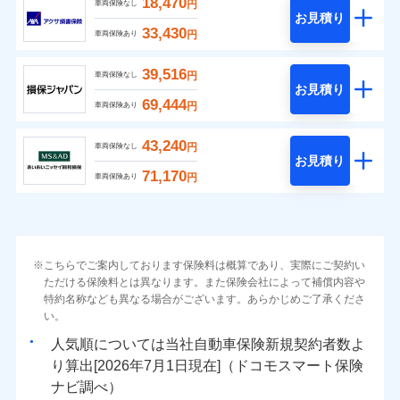
18,470
円
車両保険なし
お見積り
33,430
円
車両保険あり
39,516
円
車両保険なし
お見積り
69,444
円
車両保険あり
43,240
円
車両保険なし
お見積り
71,170
円
車両保険あり
こちらでご案内しております保険料は概算であり、実際にご契約い
ただける保険料とは異なります。また保険会社によって補償内容や
特約名称なども異なる場合がございます。あらかじめご了承くださ
い。
人気順については当社
新規契約者数よ
り算出[
年
月
日現在]（ドコモスマート保険
ナビ調べ）