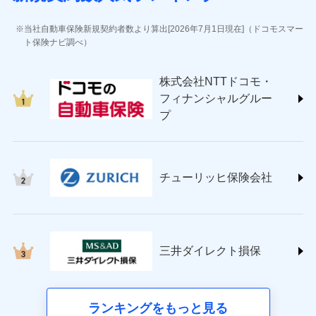
(https://www.jihoken.co.jp/)
ソニー損害保険株式会社
当社自動車保険新規契約者数より算出[2026年7月1日現在]（ドコモスマー
(https://www.sonysonpo.co.jp/)
ト保険ナビ調べ）
損害保険ジャパン株式会社 (https://www.sompo-
japan.co.jp/)
株式会社NTTドコモ・
ＳＯＭＰＯダイレクト損害保険株式会社
フィナンシャルグルー
(https://www.sompo-direct.co.jp/)
プ
チューリッヒ保険会社 (https://www.zurich.co.jp/)
東京海上日動火災保険株式会社
(https://www.tokiomarine-nichido.co.jp/)
日新火災海上保険株式会社
チューリッヒ保険会社
(https://www.nisshinfire.co.jp/)
ペット＆ファミリー損害保険株式会社
(https://www.petfamilyins.co.jp/)
三井住友海上火災保険株式会社 (https://www.ms-
ins.com/)
三井ダイレクト損保
三井ダイレクト損害保険株式会社
(https://www.mitsui-direct.co.jp/)
■生命保険
ランキングをもっと見る