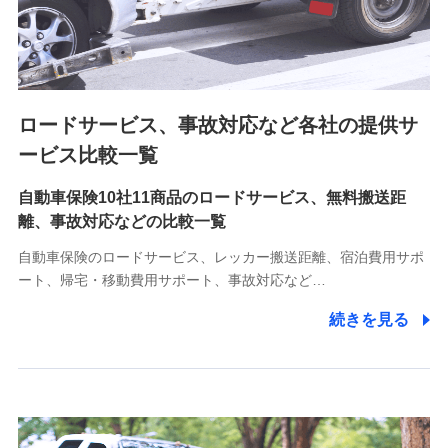
8.取引先個人情報
取引先としての選定業務、営業情報の提供業務、契約締結手
続き業務、取引管理業務、およびこれらに準ずる業務の遂行
のため
ロードサービス、事故対応など各社の提供サ
9.お問い合わせ情報
各種お問い合わせに対応するため
ービス比較一覧
自動車保険10社11商品のロードサービス、無料搬送距
10.受託業務の 個人情報
離、事故対応などの比較一覧
受託業務の遂行およびこれらに準ずる業務の遂行のため
自動車保険のロードサービス、レッカー搬送距離、宿泊費用サポ
11.マイカー通勤管理クラウド並びに法人向けASPサー
ート、帰宅・移動費用サポート、事故対応など…
ビスに関してのお問い合わせ情報
続きを見る
各種お問い合わせに対応するため
当社のサービスに関する情報提供や、皆様に有用なお知らせ
をお送りするため
アンケートの送付のため
当社のサービスや媒体の運営改善に必要なデータを解析し、
分析するため
当社の対応品質向上やお問い合わせ内容の正確な把握のため