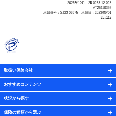
報、購入されたサービスや商品の名称・購入場所・決済
に関する情報、アンケートの回答に関する情報などが含
まれます。
保険関連サービス情報
当社または株式会社NTTドコモ・フィナンシャルグルー
プが提供する保険関連サービスに関して取得し、又は保
有する情報。例として、見積請求受付時、資料請求受付
時又はユーザー登録受付時に提供いただいた情報（氏
名、住所、生年月日、性別、保険契約者と被保険者の関
係、保険加入の目的、保険商品の内容、保険料、保険料
のお支払方法、車のメーカーや走行距離などの情報、建
物の構造や築年数などの情報、ペットの種類や年齢な
ど）及びお客様との応対記録（お客様に提示した比較見
積の試算結果情報、メールマガジンを提供した際のメー
取扱い保険会社
ル内容や送信履歴の情報及び保険の更改案内等を提供し
た際のメール内容や送信履歴などの情報）が含まれま
す。
おすすめコンテンツ
保険契約情報
当社または株式会社NTTドコモ・フィナンシャルグルー
プが取得し、又は保有する保険契約に関する情報。例と
状況から探す
して、保険契約者及び被保険者の氏名、住所、生年月
日、性別、保険契約者と被保険者の関係、保険加入の目
的、保険商品の内容、保険料、保険料のお支払方法、車
保険の種類から選ぶ
のメーカーや走行距離などの情報、建物の構造や築年数