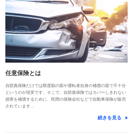
【共同して利用される利用データの項目】
当社又は株式会社NTTドコモがサービス提供等を通じて取得
した、以下の情報などの個人データ
基本情報
氏名、電話番号、メールアドレス、お客さまの識別子、
属性、連絡先、dポイントサービスのご利用に関する情
報。例として、dポイントカード番号、性別、年齢、家族
構成、住所、dポイント残高、dポイント利用履歴などが
含まれます。
利用情報
任意保険とは
当社又は株式会社NTTドコモが提供する各種サービスな
どのご契約・ご利用などに関する情報。例として、当社
又は株式会社NTTドコモが提供する各種サービスのご契
自賠責保険だけでは限度額の面や運転者自身の補償の面で不十分
約状態・ご利用履歴インターネット利用時の行動に関す
というのが現実です。そこで、自賠責保険ではカバーしきれない
る情報、アプリケーション利用時の行動に関する情報、
損害を補償するために、民間の保険会社などで自動車保険が販売
購入されたサービスや商品の名称・購入場所・決済に関
されています…
する情報、アンケートの回答に関する情報などが含まれ
ます。
続きを見る
保険関連サービス情報
当社又は株式会社NTTドコモが提供する保険関連サービ
スに関して取得し、又は保有する情報。例として、見積