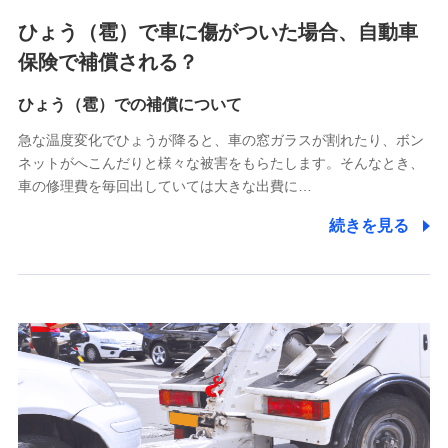
4.家族・友達紹介にて取得した個人情報
ひょう（雹）で車に傷がついた場合、自動車
被紹介者への連絡、及び当社と取引のあるもしくは委託を受
保険で補償される？
けている保険会社・提携会社の保険その他に関する情報を提
供し、金融商品等の契約を勧奨するため
ひょう（雹）での補償について
アンケートやキャンペーン等の実施のため
上記に係る連絡・手続き・管理等付帯業務を行うため
急な温度変化でひょうが降ると、車の窓ガラスが割れたり、ボン
ネットがへこんだりと様々な被害をもらたします。そんなとき、
5.通話録音にて取得する情報
車の修理費を毎回出していては大きな出費に…
電話対応の品質向上およびお問合せ内容の正確な把握のため
続きを見る
6.採用応募者の個人情報
採用選考および入社手続を実施するため
7.社員（従業者）の個人情報
人事･勤怠･健康・労務等の管理、給与支給、福利厚生・採用
退職関連処理等の各種手続きのため、当社と従業員または従
業員同士の連絡のため