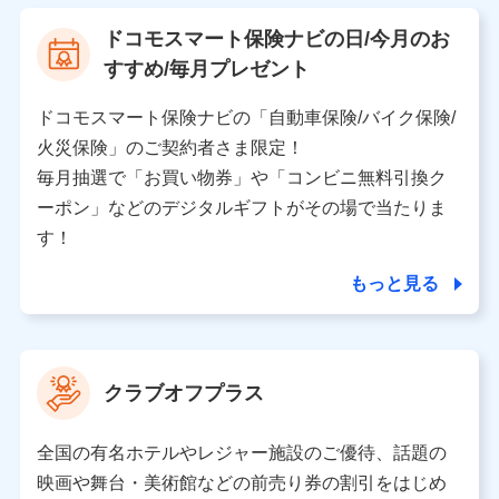
【利用する者の利用目的】
ドコモスマート保険ナビの日/今月のお
当社又は株式会社NTTドコモが提供する保険関連サービ
すすめ/毎月プレゼント
スにおけるユーザ登録受付および管理のため
当社又は株式会社NTTドコモと取引のあるもしくは委託
を受けている保険会社・提携会社の保険その他に関する
ドコモスマート保険ナビの「自動車保険/バイク保険/
情報を提供するため、また維持管理等の委託業務遂行の
火災保険」のご契約者さま限定！
ため、またそれらに付帯、関連する当社、株式会社NTT
ドコモおよび提携会社のサービスを案内、提供するため
毎月抽選で「お買い物券」や「コンビニ無料引換ク
（各サービスで取得したサービス利用履歴、ウェブサイ
ーポン」などのデジタルギフトがその場で当たりま
トの閲覧履歴、購買履歴、ご契約内容等のパーソナルデ
ータを分析して、お客さまの趣味・嗜好・傾向に応じた
す！
サービス・商品等に関するご提案や広告の配信等を行う
ことがあります。）
もっと見る
各種セミナーの開催のため
コンサルティングサービスの実施のため
アンケートやキャンペーン等の実施のため
上記に係る案内・手続き・管理等付帯業務を行うため
クラブオフプラス
【当該個人データの管理について責任を有する者の名称・住
所・代表者名】
全国の有名ホテルやレジャー施設のご優待、話題の
当該個人データを取り扱う各共同利用者（詳細は次のとお
映画や舞台・美術館などの前売り券の割引をはじめ
り）