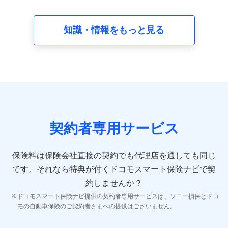
請求受付時、資料請求受付時又はユーザー登録受付時に
提供いただいた情報（氏名、住所、生年月日、性別、保
険契約者と被保険者の関係、保険加入の目的、保険商品
知識・情報をもっと見る
の内容、保険料、保険料のお支払方法、車のメーカーや
走行距離などの情報、建物の構造や築年数などの情報、
ペットの種類や年齢など）及びお客様との応対記録 （お
客様に提示した比較見積の試算結果情報、メールマガジ
ンを提供した際のメール内容や送信履歴の情報及び保険
の更改案内等を提供した際のメール内容や送信履歴など
の情報）が含まれます。
保険契約情報
当社又は株式会社NTTドコモが取得し、又は保有する保
険契約に関する情報。例として、保険契約者及び被保険
契約者専用サービス
者の氏名、住所、生年月日、性別、保険契約者と被保険
者の関係、保険加入の目的、保険商品の内容、保険料、
保険料のお支払方法、車のメーカーや走行距離などの情
保険料は保険会社直接の契約でも代理店を通しても同じ
報、建物の構造や築年数などの情報、ペットの種類や年
齢などの情報などが含まれます。
です。
それなら特典が付くドコモスマート保険ナビで契
約しませんか？
【共同して利用する者の範囲】
ドコモスマート保険ナビ提供の契約者専用サービスは、ソニー損保とドコ
当社
モの自動車保険のご契約者さまへの提供はございません。
株式会社NTTドコモ