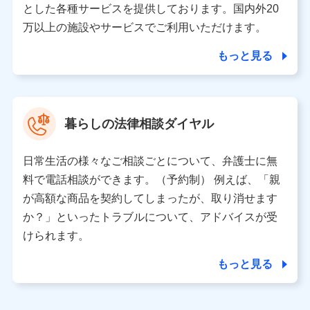
とした各種サービスを提供しております。国内外20
東京都千代田区永田町2丁目11番1号 山王パークタワー
万以上の施設やサービスでご利用いただけます。
株式会社NTTドコモ 代表取締役社長 前田 義晃
もっと見る
東京都中央区日本橋人形町2-14-10 アーバンネット日本橋
ビル 3F
株式会社ドコモ・インシュアランス 代表取締役社長 吉
村 忠義
暮らしの法律相談ダイヤル
※ 当社および株式会社NTTドコモは、お客さまの情報を利
用させていただくにあたっては、「NTTドコモ パーソナル
日常生活の様々なご相談ごとについて、弁護士に無
データ憲章」に定める行動原則を順守します 。
※ パーソナルデータダッシュボードの「第三者提供の管
料で電話相談ができます。（予約制） 例えば、「親
理」の設定状態にかかわらず、共同利用する場合がありま
が高額な商品を契約してしまったが、取り消せます
す。
か？」といったトラブルについて、アドバイスが受
※ dポイントクラブ会員ではないお客さま（2019年12月11
けられます。
日以降、一度もdポイントクラブ会員であったことがないお
客さまに限る）に関する、2019年12月10日以前に取得した
もっと見る
個人データは、こちら の利用目的の範囲内に限って共同利
用します。