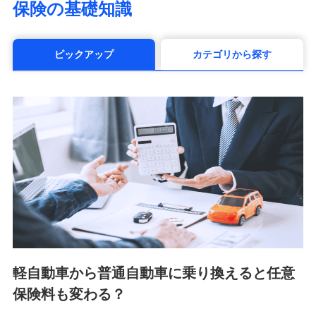
保険の基礎知識
（https://www.manulife.co.jp/）
三井住友海上あいおい生命保険株式会社
（https://www.msa-life.co.jp/）
ピックアップ
カテゴリから探す
メットライフ生命株式会社(https://www.metlife.co.jp/)
メディケア生命保険株式会社
（https://www.medicarelife.com/）
■少額短期保険
株式会社アシロ少額短期保険 (https://kailash.co.jp/)
SBIいきいき少額短期保険会社 (https://www.i-
sedai.com/)
SBIペット少額短期保険株式会社 (https://www.sbipet-
ssi.co.jp/)
SBIリスタ少額短期保険会社
(https://www.jishin.co.jp/)
スマートプラス少額短期保険株式会社
（https://www.smartplus-insurance.com/）
軽自動車から普通自動車に乗り換えると任意
チューリッヒ少額短期保険株式会社
保険料も変わる？
(https://www.zurichssi.co.jp/)
Tokio Marine X少額短期保険株式会社