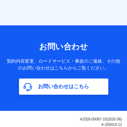
当社は株式会社NTTドコモ・フィナンシャルグループ
との間で、以下のとおり個人データを共同利用しま
す。
【共同して利用される利用データの項目】
当社または株式会社NTTドコモ・フィナンシャルグループが
サービス提供等を通じて取得した、以下の情報などの個人デ
お問い合わせ
ータ
基本情報
契約内容変更、ロードサービス・事故のご連絡、その他
氏名、電話番号、メールアドレス、お客さまの識別子、
のお問い合わせはこちらからご覧ください。
属性、連絡先、dポイントサービスのご利用に関する情
報。例として、dポイントカード番号、性別、年齢、家族
構成、住所、dポイント残高、dポイント利用履歴などが
お問い合わせはこちら
含まれます。
利用情報
当社または株式会社NTTドコモ・フィナンシャルグルー
プが提供する各種サービスなどのご契約・ご利用などに
関する情報。例として、当社または株式会社NTTドコ
モ・フィナンシャルグループが提供する各種サービスの
ご契約状態・ご利用履歴インターネット利用時の行動に
関する情報、アプリケーション利用時の行動に関する情