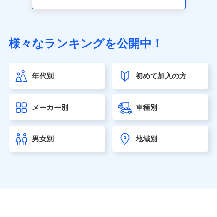
アクサ生命保険株式会社（https://www.axa.co.jp/）
SBI生命保険株式会社（https://www.sbilife.co.jp/）
FWD生命保険株式会社（https://www.fwdlife.co.jp/）
ソニー生命保険株式会社
様々なランキングを公開中！
（https://www.sonylife.co.jp）
SOMPOひまわり生命保険株式会社
（https://www.himawari-life.co.jp/）
年代別
初めて加入の方
第一ネオ生命保険株式会社（https://neofirst.co.jp/）
大樹生命保険株式会社（https://www.taiju-life.co.jp）
太陽生命保険株式会社（https://www.taiyo-
メーカー別
車種別
seimei.co.jp）
チューリッヒ生命保険株式会社
（https://www.zurichlife.co.jp/）
男女別
地域別
東京海上日動あんしん生命保険株式会社
（https://www.tmn-anshin.co.jp/）
なないろ生命保険株式会社
（https://www.nanairolife.co.jp/）
日本生命保険相互会社（https://www.nissay.co.jp）
はなさく生命保険株式会社
（https://www.life8739.co.jp/）
マニュライフ生命保険株式会社