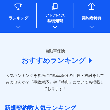
るために利用させていただくことがあります。）
各種セミナーの開催のため
コンサルティングサービスの実施のため
アドバイス
アンケートやキャンペーン等の実施のため
ランキング
契約者特典
基礎知識
上記に係る案内・手続き・管理等付帯業務を行うため
* 当社が委託を受けている保険会社の情報は、保険会社のホ
ームページに掲載しておりますので、ご確認ください。
■損害保険
あいおいニッセイ同和損害保険株式会社
自動車保険
(https://www.aioinissaydowa.co.jp/)
おすすめランキング
アクサ損害保険株式会社 (https://www.axa-
direct.co.jp/)
アニコム損害保険株式会社 (https://www.anicom-
人気ランキングを参考に自動車保険の比較・検討をして
sompo.co.jp/)
東京海上ダイレクト損害保険株式会社 (https://www.e-
みませんか？
「事故対応」や「特典」についても掲載し
design.net/)
ております！
AIG損害保険株式会社 (https://www.aig.co.jp/sonpo)
ＳＢＩ損害保険株式会社
(https://www.sbisonpo.co.jp/)
新規契約数人気ランキング
ジェイアイ傷害火災保険株式会社