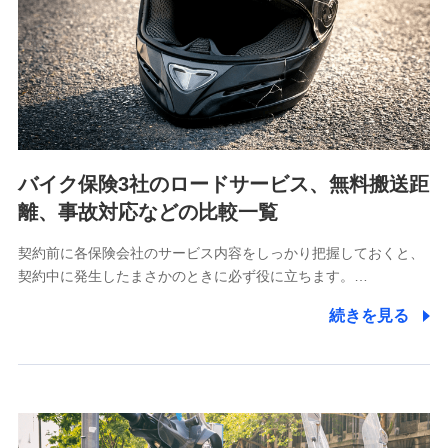
当社は利用目的の達成に必要な範囲内において個人情報
の取り扱いの全部または一部を委託する場合がありま
す。
個人データの共同利用
当社は株式会社NTTドコモとの間で、以下のとおり個
人データを共同利用します。
バイク保険3社のロードサービス、無料搬送距
【共同して利用される利用データの項目】
離、事故対応などの比較一覧
当社又は株式会社NTTドコモがサービス提供等を通じて
契約前に各保険会社のサービス内容をしっかり把握しておくと、
取得した、以下の情報などの個人データ
契約中に発生したまさかのときに必ず役に立ちます。…
基本情報
続きを見る
氏名、電話番号、メールアドレス、お客さまの識別子、属
性、連絡先、dポイントサービスのご利用に関する情報。例
として、dポイントカード番号、性別、年齢、家族構成、住
所、dポイント残高、dポイント利用履歴などが含まれます。
利用情報
当社又は株式会社NTTドコモが提供する各種サービスなどの
ご契約・ご利用などに関する情報。例として、当社又は株式