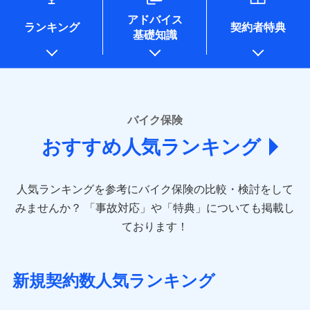
コンサルティングサービスの実施のため
アドバイス
アンケートやキャンペーン等の実施のため
ランキング
契約者特典
基礎知識
上記に係る案内・手続き・管理等付帯業務を行うため
* 当社が委託を受けている保険会社の情報は、保険会社
のホームページに掲載しておりますので、ご確認くださ
い。
■損害保険
バイク保険
あいおいニッセイ同和損害保険株式会社
おすすめ人気ランキング
(https://www.aioinissaydowa.co.jp/)
アクサ損害保険株式会社 (https://www.axa-
direct.co.jp/)
人気ランキングを参考にバイク保険の比較・検討をして
アニコム損害保険株式会社 (https://www.anicom-
sompo.co.jp/)
みませんか？
「事故対応」や「特典」についても掲載し
東京海上ダイレクト損害保険株式会社
ております！
(https://www.e-design.net/)
AIG損害保険株式会社
(https://www.aig.co.jp/sonpo)
新規契約数人気ランキング
ＳＢＩ損害保険株式会社
(https://www.sbisonpo.co.jp/)