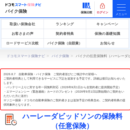
バイク保険
保険比較
ログイン
メニュー
取扱い保険会社
ランキング
キャンペーン
お客さまの声
契約者特典
保険の基礎知識
ロードサービス比較
バイク保険（自賠責）
お知らせ
ドコモスマート保険ナビ
バイク保険
バイクの任意保険料（ハーレーダビ
2026.8.7 自動車保険・バイク保険 ご契約者並びにご検討中の皆様へ
ご契約者特典として利用できるサービスに下記を追加する予定です。詳細は後日お知らせいた
します。
・バッテリー上りに対する年一回無料対応（2026年9月1日から全契約者に提供開始予定）
・エマージェンシー（緊急連絡）カードのプレゼント（2026年9月1日以降始期のご契約をい
ただいた方に送付）
※ソニー損保・ドコモの自動車保険のご契約者さまは追加予定の特典含め、ご契約者特典の提
供対象外となります。
ハーレーダビッドソンの保険料
（任意保険）