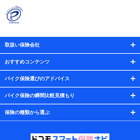
険契約者及び被保険者の氏名、住所、生年月日、性別、保険
契約者と被保険者の関係、保険加入の目的、保険商品の内
容、保険料、保険料のお支払方法、車のメーカーや走行距離
などの情報、建物の構造や築年数などの情報、ペットの種類
や年齢などの情報などが含まれます。
提供当事者から受領当事者が個人データを取得する方法
電子的・電磁的方法等
取扱い保険会社
【共同して利用する者の範囲】
当社
おすすめコンテンツ
株式会社NTTドコモ・フィナンシャルグループ
【利用目的】
バイク保険選びのアドバイス
当社または株式会社NTTドコモ・フィナンシャルグループが
バイク保険の瞬間比較見積もり
提供する保険関連サービスにおけるユーザー登録受付および
管理のため
当社または株式会社NTTドコモ・フィナンシャルグループと
保険の種類から選ぶ
取引のあるもしくは委託を受けている保険会社・提携会社の
保険その他に関する情報を提供するため、また維持管理等の
委託業務遂行のため、またそれらに付帯、関連する当社また
は株式会社NTTドコモ・フィナンシャルグループおよび提携
会社のサービスを案内、提供するため