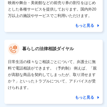
※ dポイントクラブ会員ではないお客さま（2019年12
映画や舞台・美術館などの前売り券の割引をはじめ
月11日以降、一度もdポイントクラブ会員であったこと
とした各種サービスを提供しております。国内外20
がないお客さまに限る）に関する、2019年12月10日以
万以上の施設やサービスでご利用いただけます。
前に取得した個人データは、こちら の利用目的の範囲内
に限って共同利用します。
もっと見る
当社は株式会社NTTドコモ・フィナンシャルグループ
との間で、以下のとおり個人データを共同利用しま
す。
暮らしの法律相談ダイヤル
【共同して利用される利用データの項目】
当社または株式会社NTTドコモ・フィナンシャルグルー
日常生活の様々なご相談ごとについて、弁護士に無
プがサービス提供等を通じて取得した、以下の情報など
料で電話相談ができます。（予約制） 例えば、「親
の個人データ
が高額な商品を契約してしまったが、取り消せます
基本情報
か？」といったトラブルについて、アドバイスが受
氏名、電話番号、メールアドレス、お客さまの識別子、属
けられます。
性、連絡先、dポイントサービスのご利用に関する情報。例
として、dポイントカード番号、性別、年齢、家族構成、住
もっと見る
所、dポイント残高、dポイント利用履歴などが含まれます。
利用情報