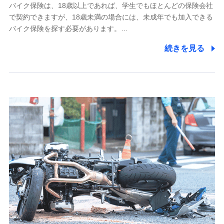
採用選考および入社手続を実施するため
バイク保険は、18歳以上であれば、学生でもほとんどの保険会社
で契約できますが、18歳未満の場合には、未成年でも加入できる
7.社員（従業者）の個人情報
バイク保険を探す必要があります。…
人事･勤怠･健康・労務等の管理、給与支給、福利厚生・採用
続きを見る
退職関連処理等の各種手続きのため、当社と従業員または従
業員同士の連絡のため
8.取引先個人情報
取引先としての選定業務、営業情報の提供業務、契約締結手
続き業務、取引管理業務、およびこれらに準ずる業務の遂行
のため
9.お問い合わせ情報
各種お問い合わせに対応するため
10.受託業務の 個人情報
受託業務の遂行およびこれらに準ずる業務の遂行のため
11.マイカー通勤管理クラウド並びに法人向けASPサー