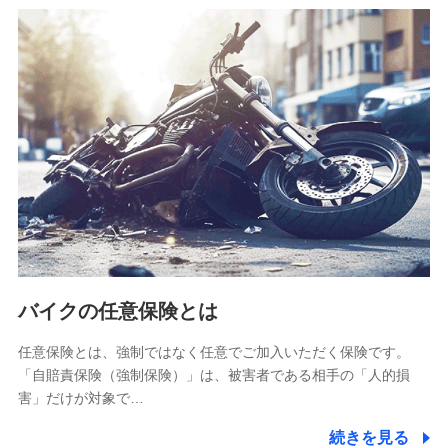
SBIリスタ少額短期保険会社
(https://www.jishin.co.jp/)
スマートプラス少額短期保険株式会社
（https://www.smartplus-insurance.com/）
チューリッヒ少額短期保険株式会社
(https://www.zurichssi.co.jp/)
Tokio Marine X少額短期保険株式会社
(https://www.tokiomarine-x.co.jp/)
ペットメディカルサポート株式会社
(https://pshoken.co.jp/)
リトルファミリー少額短期保険株式会社
(https://www.littlefamily-ssi.com/)
バイクの任意保険とは
2.共同募集を行う代理店から受領する個人情報
郵便、電話、およびＥメール等により、当社と取引のあるも
任意保険とは、強制ではなく任意でご加入いただく保険です。
しくは委託を受けている保険会社・提携会社の保険その他に
「自賠責保険（強制保険）」は、被害者である相手の「人的損
関する情報を提供し、金融商品等の契約を勧奨するため、ま
害」だけが対象で…
た維持管理等の委託業務遂行のため、またそれらに付帯、関
連する当社および提携会社のサービスを案内、提供するため
続きを見る
（なお、当社は複数の保険会社と取引があり、取得した個人