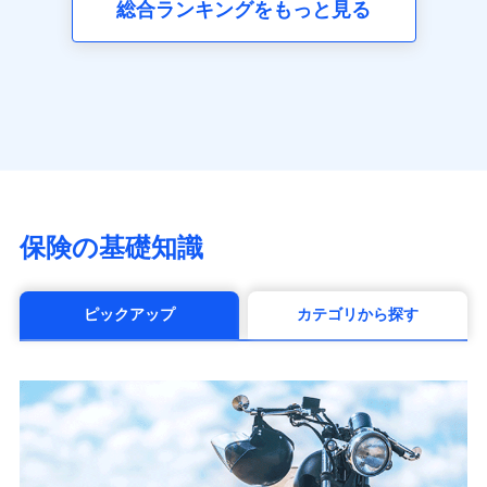
総合ランキングをもっと見る
アクサ生命保険株式会社
（https://www.axa.co.jp/）
SBI生命保険株式会社（https://www.sbilife.co.jp/）
FWD生命保険株式会社
（https://www.fwdlife.co.jp/）
ソニー生命保険株式会社
（https://www.sonylife.co.jp）
SOMPOひまわり生命保険株式会社
（https://www.himawari-life.co.jp/）
第一ネオ生命保険株式会社
保険の基礎知識
（https://neofirst.co.jp/）
大樹生命保険株式会社（https://www.taiju-
life.co.jp）
ピックアップ
カテゴリから探す
太陽生命保険株式会社（https://www.taiyo-
seimei.co.jp）
チューリッヒ生命保険株式会社
（https://www.zurichlife.co.jp/）
東京海上日動あんしん生命保険株式会社
（https://www.tmn-anshin.co.jp/）
なないろ生命保険株式会社