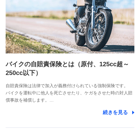
（https://www.nanairolife.co.jp/）
日本生命保険相互会社
（https://www.nissay.co.jp）
はなさく生命保険株式会社
（https://www.life8739.co.jp/）
マニュライフ生命保険株式会社
（https://www.manulife.co.jp/）
三井住友海上あいおい生命保険株式会社
（https://www.msa-life.co.jp/）
バイクの自賠責保険とは（原付、125cc超～
メットライフ生命株式会社
(https://www.metlife.co.jp/)
250cc以下）
メディケア生命保険株式会社
（https://www.medicarelife.com/）
自賠責保険は法律で加入が義務付けられている強制保険です。
バイクを運転中に他人を死亡させたり、ケガをさせた時の対人賠
■少額短期保険
償事故を補償します。…
株式会社アシロ少額短期保険
(https://kailash.co.jp/)
続きを見る
SBIいきいき少額短期保険会社 (https://www.i-
sedai.com/)
SBIペット少額短期保険株式会社
(https://www.sbipet-ssi.co.jp/)