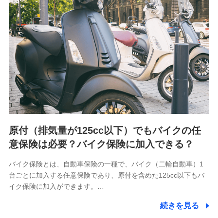
会社NTTドコモが提供する各種サービスのご契約状態・ご利
用履歴インターネット利用時の行動に関する情報、アプリケ
ーション利用時の行動に関する情報、購入されたサービスや
商品の名称・購入場所・決済に関する情報、アンケートの回
答に関する情報などが含まれます。
保険関連サービス情報
当社又は株式会社NTTドコモが提供する保険関連サービスに
関して取得し、又は保有する情報。例として、見積請求受付
時、資料請求受付時又はユーザー登録受付時に提供いただい
た情報（氏名、住所、生年月日、性別、保険契約者と被保険
者の関係、保険加入の目的、保険商品の内容、保険料、保険
料のお支払方法、車のメーカーや走行距離などの情報、建物
の構造や築年数などの情報、ペットの種類や年齢など）及び
お客様との応対記録 （お客様に提示した比較見積の試算結
原付（排気量が125cc以下）でもバイクの任
果情報、メールマガジンを提供した際のメール内容や送信履
歴の情報及び保険の更改案内等を提供した際のメール内容や
意保険は必要？バイク保険に加入できる？
送信履歴などの情報）が含まれます。
保険契約情報
バイク保険とは、自動車保険の一種で、バイク（二輪自動車）1
当社又は株式会社NTTドコモが取得し、又は保有する保険契
台ごとに加入する任意保険であり、原付を含めた125cc以下もバ
約に関する情報。例として、保険契約者及び被保険者の氏
名、住所、生年月日、性別、保険契約者と被保険者の関係、
イク保険に加入ができます。…
保険加入の目的、保険商品の内容、保険料、保険料のお支払
方法、車のメーカーや走行距離などの情報、建物の構造や築
続きを見る
年数などの情報、ペットの種類や年齢などの情報などが含ま