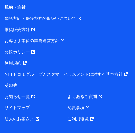
長 吉村 忠義
規約・方針
また当社は、オンライン面談による保険のご相談にあた
勧誘方針・保険契約の取扱いについて
って、以下の提携代理店とお客様の個人データを共同利
用することがあります。
推奨販売方針
1. 共同利用する個人データの項目
お客さま本位の業務運営方針
比較ポリシー
氏名、生年月日、住所、メールアドレス、電話番号、個人の
属性に関する情報、資料請求の情報（有無を含みます。）、
利用規約
相談予約に関する情報等
保険契約者および被保険者の氏名・住所・生年月日・性別・
NTTドコモグループカスタマーハラスメントに対する基本方針
保険契約者と被保険者との関係等
お客さまが当該サービスに派生してお申込みされた、当社取
その他
扱とならない保険契約の内容等
その他、当社が保険関連サービスの提供に付随して取得した
お知らせ一覧
よくあるご質問
情報
サイトマップ
免責事項
2. 共同利用者の範囲
法人のお客さま
ご利用環境
当社（https://www.docomo-insurance.co.jp/）
ブロードマインド株式会社（https://www.b-minded.com/）
3. 共同利用における個人データの利用目的