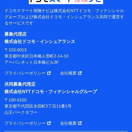
（各サービスで取得したサービス利用履歴、ウェブサイトの
閲覧履歴、購買履歴、ご契約内容等のパーソナルデータを分
ドコモスマート保険ナビは
株式会社NTTドコモ・フィナンシャル
析して、お客さまの趣味・嗜好・傾向に応じたサービス・商
グループおよび
株式会社ドコモ・インシュアランス共同で
運営す
品等に関するご提案や広告の配信等を行うことがありま
るサービスです
す。）
各種セミナーの開催のため
募集代理店
コンサルティングサービスの実施のため
株式会社ドコモ・インシュアランス
アンケートやキャンペーン等の実施のため
上記に係る案内・手続き・管理等付帯業務を行うため
〒103-0013
東京都中央区日本橋人形町2-14-10
【当該個人データの管理について責任を有する者の名
アーバンネット日本橋ビル3F
称・住所・代表者名】
プライバシーポリシー
会社概要
当該個人データを取り扱う各共同利用者（詳細は次のと
おり）
共同募集代理店
東京都千代田区永田町2丁目11番1号 山王パークタワー
株式会社NTTドコモ・フィナンシャルグループ
株式会社NTTドコモ・フィナンシャルグループ 代表取
〒100-6150
締役社長 廣井 孝史
東京都千代田区永田町2丁目11番1号
山王パークタワー
東京都中央区日本橋人形町2-14-10 アーバンネット日
本橋ビル 3F
プライバシーポリシー
会社概要
株式会社ドコモ・インシュアランス 代表取締役社