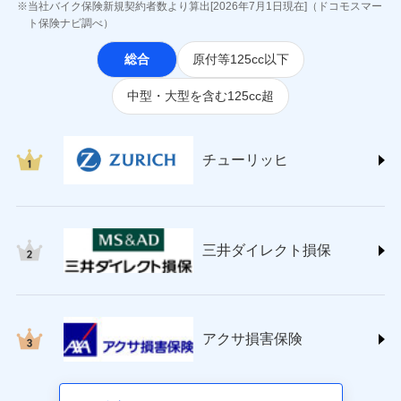
ジェイアイ傷害火災保険株式会社
当社バイク保険新規契約者数より算出[2026年7月1日現在]（ドコモスマー
(https://www.jihoken.co.jp/)
ト保険ナビ調べ）
ソニー損害保険株式会社
総合
原付等125cc以下
(https://www.sonysonpo.co.jp/)
損害保険ジャパン株式会社 (https://www.sompo-
中型・大型を含む125cc超
japan.co.jp/)
ＳＯＭＰＯダイレクト損害保険株式会社
(https://www.sompo-direct.co.jp/)
チューリッヒ保険会社 (https://www.zurich.co.jp/)
チューリッヒ
東京海上日動火災保険株式会社
(https://www.tokiomarine-nichido.co.jp/)
日新火災海上保険株式会社
(https://www.nisshinfire.co.jp/)
三井ダイレクト損保
ペット＆ファミリー損害保険株式会社
(https://www.petfamilyins.co.jp/)
三井住友海上火災保険株式会社 (https://www.ms-
ins.com/)
三井ダイレクト損害保険株式会社
アクサ損害保険
(https://www.mitsui-direct.co.jp/)
■生命保険