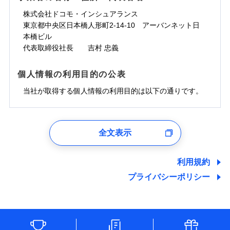
株式会社ドコモ・インシュアランス
東京都中央区日本橋人形町2-14-10 アーバンネット日
本橋ビル
代表取締役社長 吉村 忠義
個人情報の利用目的の公表
当社が取得する個人情報の利用目的は以下の通りです。
1.見積請求受付時、資料請求受付時、ユーザー登録受
付時
全文表示
ユーザー登録受付および、管理のため
郵便、電話、およびＥメール等により、当社と取引のあるも
しくは委託を受けている保険会社・提携会社の保険その他に
利用規約
関する情報を提供し、金融商品等の契約を勧奨するため、ま
プライバシーポリシー
た維持管理等の委託業務遂行のため、またそれらに付帯、関
連する当社および提携会社のサービスを案内、提供するため
（なお、当社は複数の保険会社と取引があり、取得した個人
情報を取引のある他の保険会社の商品・サービスをご提案す
るために利用させていただくことがあります。）
各種セミナーの開催のため