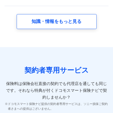
れます。
【共同して利用する者の範囲】
当社
知識・情報をもっと見る
株式会社NTTドコモ
【利用する者の利用目的】
当社又は株式会社NTTドコモが提供する保険関連サービスに
おけるユーザ登録受付および管理のため
当社又は株式会社NTTドコモと取引のあるもしくは委託を受
けている保険会社・提携会社の保険その他に関する情報を提
供するため、また維持管理等の委託業務遂行のため、またそ
れらに付帯、関連する当社、株式会社NTTドコモおよび提携
契約者専用サービス
会社のサービスを案内、提供するため
（各サービスで取得したサービス利用履歴、ウェブサイトの
閲覧履歴、購買履歴、ご契約内容等のパーソナルデータを分
保険料は保険会社直接の契約でも代理店を通しても同じ
析して、お客さまの趣味・嗜好・傾向に応じたサービス・商
です。
それなら特典が付くドコモスマート保険ナビで契
品等に関するご提案や広告の配信等を行うことがありま
す。）
約しませんか？
各種セミナーの開催のため
ドコモスマート保険ナビ提供の契約者専用サービスは、ソニー損保ご契約
コンサルティングサービスの実施のため
者さまへの提供はございません。
アンケートやキャンペーン等の実施のため