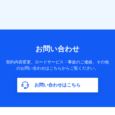
当社または株式会社NTTドコモ・フィナンシャルグループが
提供する各種サービスなどのご契約・ご利用などに関する情
報。例として、当社または株式会社NTTドコモ・フィナンシ
ャルグループが提供する各種サービスのご契約状態・ご利用
履歴インターネット利用時の行動に関する情報、アプリケー
ション利用時の行動に関する情報、購入されたサービスや商
品の名称・購入場所・決済に関する情報、アンケートの回答
に関する情報などが含まれます。
保険関連サービス情報
当社または株式会社NTTドコモ・フィナンシャルグループが
お問い合わせ
提供する保険関連サービスに関して取得し、又は保有する情
報。例として、見積請求受付時、資料請求受付時又はユーザ
ー登録受付時に提供いただいた情報（氏名、住所、生年月
契約内容変更、ロードサービス・事故のご連絡、その他
日、性別、保険契約者と被保険者の関係、保険加入の目的、
のお問い合わせはこちらからご覧ください。
保険商品の内容、保険料、保険料のお支払方法、車のメーカ
ーや走行距離などの情報、建物の構造や築年数などの情報、
ペットの種類や年齢など）及びお客様との応対記録（お客様
に提示した比較見積の試算結果情報、メールマガジンを提供
お問い合わせはこちら
した際のメール内容や送信履歴の情報及び保険の更改案内等
を提供した際のメール内容や送信履歴などの情報）が含まれ
ます。
保険契約情報
当社または株式会社NTTドコモ・フィナンシャルグループが
取得し、又は保有する保険契約に関する情報。例として、保