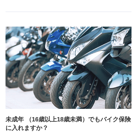
情報を取引のある他の保険会社の商品・サービスをご提案す
るために利用させていただくことがあります。）
上記に係る連絡・手続き・管理等付帯業務を行うため
3.セミナー募集サイトから取得した個人情報
各種セミナーの案内、開催のため
上記に係る連絡・手続き・管理等付帯業務を行うため
4.家族・友達紹介にて取得した個人情報
被紹介者への連絡、及び当社と取引のあるもしくは委託を受
けている保険会社・提携会社の保険その他に関する情報を提
供し、金融商品等の契約を勧奨するため
アンケートやキャンペーン等の実施のため
上記に係る連絡・手続き・管理等付帯業務を行うため
5.通話録音にて取得する情報
電話対応の品質向上およびお問合せ内容の正確な把握のため
未成年 （16歳以上18歳未満）でもバイク保険
に入れますか？
6.採用応募者の個人情報