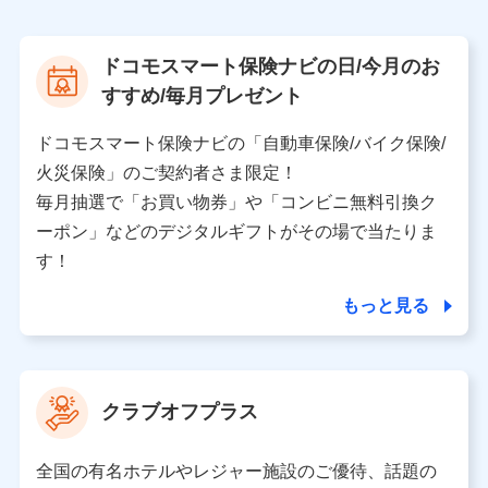
上記に係る案内・手続き・管理等付帯業務を行うため
【当該個人データの管理について責任を有する者の名
ドコモスマート保険ナビの日/今月のお
称・住所・代表者名】
すすめ/毎月プレゼント
当該個人データを取り扱う各共同利用者（詳細は次のと
おり）
ドコモスマート保険ナビの「自動車保険/バイク保険/
東京都千代田区永田町2丁目11番1号 山王パークタワー
火災保険」のご契約者さま限定！
株式会社NTTドコモ 代表取締役社長 前田 義晃
毎月抽選で「お買い物券」や「コンビニ無料引換ク
ーポン」などのデジタルギフトがその場で当たりま
東京都中央区日本橋人形町2-14-10 アーバンネット日
本橋ビル 3F
す！
株式会社ドコモ・インシュアランス 代表取締役社
長 吉村 忠義
もっと見る
※ 当社および株式会社NTTドコモは、お客さまの情報
を利用させていただくにあたっては、「NTTドコモ パー
ソナルデータ憲章」に定める行動原則を順守します 。
クラブオフプラス
※ パーソナルデータダッシュボードの「第三者提供の
管理」の設定状態にかかわらず、共同利用する場合があ
ります。
全国の有名ホテルやレジャー施設のご優待、話題の