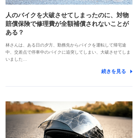
ビスに関してのお問い合わせ情報
各種お問い合わせに対応するため
人のバイクを大破させてしまったのに、対物
当社のサービスに関する情報提供や、皆様に有用なお知らせ
賠償保険で修理費が全額補償されないことが
をお送りするため
アンケートの送付のため
ある？
当社のサービスや媒体の運営改善に必要なデータを解析し、
分析するため
林さんは、ある日の夕方、勤務先からバイクを運転して帰宅途
当社の対応品質向上やお問い合わせ内容の正確な把握のため
中、交差点で停車中のバイクに追突してしまい、大破させてしま
個人情報保護管理者の職名、連絡先
いました…
株式会社ドコモ・インシュアランス 営業部長
続きを見る
〒103-0013 東京都中央区日本橋人形町2-14-10 アー
バンネット日本橋ビル 3F
株式会社ドコモ・インシュアランス
個人情報の第三者提供について
当社ではご本人の同意がある場合または法令に基づく場
合を除き、第三者に提供いたしません。
業務の委託