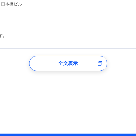
ト日本橋ビル
す。
登録受付時
全文表示
のあるもしくは委託を受けている保険会社・提携会社の保険その他に関
れらに付帯、関連する当社および提携会社のサービスを案内、提供する
した個人情報を取引のある他の保険会社の商品・サービスをご提案する
め
険会社のホームページに掲載しておりますので、ご確認ください。
aioinissaydowa.co.jp/)
co.jp/)