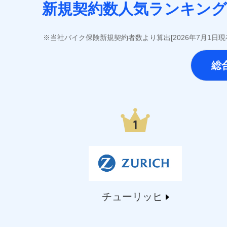
SOMPOひまわり生命保険株式会社（https://www.him
新規契約数人気ランキング
第一ネオ生命保険株式会社（https://neofirst.co.
大樹生命保険株式会社（https://www.taiju-life.c
太陽生命保険株式会社（https://www.taiyo-seime
当社バイク保険新規契約者数より算出[2026年7月1日
チューリッヒ生命保険株式会社（https://www.zuric
東京海上日動あんしん生命保険株式会社（https://www
総
なないろ生命保険株式会社（https://www.nanairol
日本生命保険相互会社（https://www.nissay.co
はなさく生命保険株式会社（https://www.life873
マニュライフ生命保険株式会社（https://www.manu
三井住友海上あいおい生命保険株式会社（https://www
メットライフ生命株式会社(https://www.metlife.c
メディケア生命保険株式会社（https://www.medic
■少額短期保険
株式会社アシロ少額短期保険 (https://kailash.co.
SBIいきいき少額短期保険会社 (https://www.i-sed
SBIペット少額短期保険株式会社 (https://www.sbipe
チューリッヒ
SBIリスタ少額短期保険会社 (https://www.jishin.c
スマートプラス少額短期保険株式会社（https://www.s
チューリッヒ少額短期保険株式会社(https://www.zur