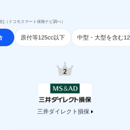
awari-life.co.jp/）
jp/）
o.jp）
i.co.jp）
現在]（ドコモスマート保険ナビ調べ）
hlife.co.jp/）
.tmn-anshin.co.jp/）
合
原付等125cc以下
中型・大型を含む12
ife.co.jp/）
.jp）
9.co.jp/）
life.co.jp/）
.msa-life.co.jp/）
o.jp/)
arelife.com/）
jp/)
ai.com/)
t-ssi.co.jp/)
三井ダイレクト損保
o.jp/)
martplus-insurance.com/）
ichssi.co.jp/)