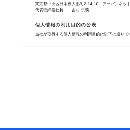
東京都中央区日本橋人形町2-14-10 アーバンネッ
代表取締役社長 吉村 忠義
個人情報の利用目的の公表
当社が取得する個人情報の利用目的は以下の通りで
1.見積請求受付時、資料請求受付時、ユーザー
ユーザー登録受付および、管理のため
郵便、電話、およびＥメール等により、当社と取引
め、また維持管理等の委託業務遂行のため、またそ
（なお、当社は複数の保険会社と取引があり、取得
各種セミナーの開催のため
コンサルティングサービスの実施のため
アンケートやキャンペーン等の実施のため
上記に係る案内・手続き・管理等付帯業務を行うた
* 当社が委託を受けている保険会社の情報は、保
■損害保険
あいおいニッセイ同和損害保険株式会社 (https://www.
アクサ損害保険株式会社 (https://www.axa-direct.