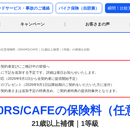
ードサービス・事故のご連絡
バイク保険（自賠責）
瞬間！比較
キャンペーン
お客さまの声
任意保険料（Z900RS/CAFE｜21歳以上補償｜1等級）の相場を比較
険 ご契約者並びにご検討中の皆様へ
スに下記を追加する予定です。詳細は後日お知らせいたします。
応（2026年9月1日から全契約者に提供開始予定）
のプレゼント（2026年9月1日以降始期のご契約をいただいた方に送付）
ご契約者さまは追加予定の特典含め、ご契約者特典の提供対象外となります。
00RS/CAFEの保険料（
21歳以上補償｜1等級