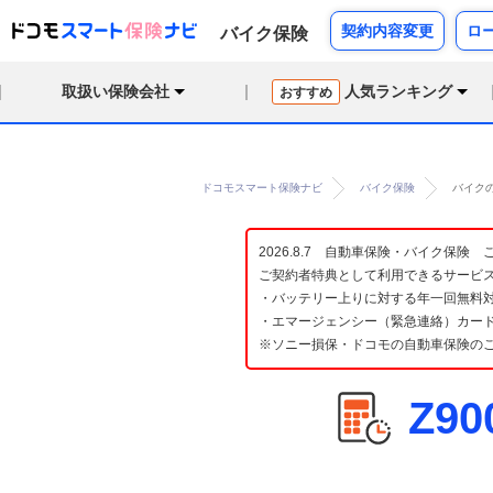
契約内容変更
ロ
バイク保険
取扱い保険会社
人気ランキング
おすすめ
ドコモスマート保険ナビ
バイク保険
バイクの
2026.8.7 自動車保険・バイク保
ご契約者特典として利用できるサービ
・バッテリー上りに対する年一回無料対
・エマージェンシー（緊急連絡）カード
※ソニー損保・ドコモの自動車保険の
Z9