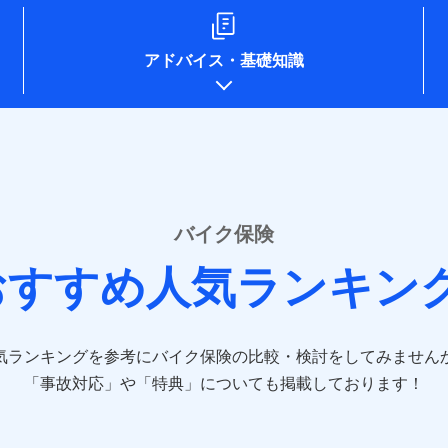
ompo.co.jp/)
e-design.net/)
npo)
アドバイス
・
基礎知識
o.jp/)
ken.co.jp/)
.co.jp/)
pan.co.jp/)
sompo-direct.co.jp/)
/)
rine-nichido.co.jp/)
e.co.jp/)
バイク保険
tfamilyins.co.jp/)
おすすめ人気ランキン
ns.com/)
-direct.co.jp/)
気ランキングを参考にバイク保険の比較・検討をしてみません
jp/）
jp/）
「事故対応」や「特典」についても掲載しております！
.jp/）
co.jp）