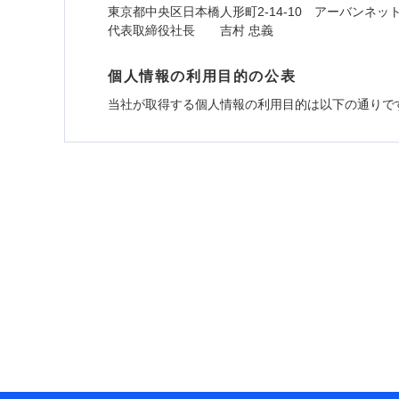
東京都中央区日本橋人形町2-14-10 アーバンネッ
代表取締役社長 吉村 忠義
個人情報の利用目的の公表
当社が取得する個人情報の利用目的は以下の通りで
1.見積請求受付時、資料請求受付時、ユーザー
ユーザー登録受付および、管理のため
郵便、電話、およびＥメール等により、当社と取引
め、また維持管理等の委託業務遂行のため、またそ
（なお、当社は複数の保険会社と取引があり、取得
各種セミナーの開催のため
コンサルティングサービスの実施のため
アンケートやキャンペーン等の実施のため
上記に係る案内・手続き・管理等付帯業務を行うた
* 当社が委託を受けている保険会社の情報は、保
■損害保険
あいおいニッセイ同和損害保険株式会社 (https://www.
アクサ損害保険株式会社 (https://www.axa-direct.