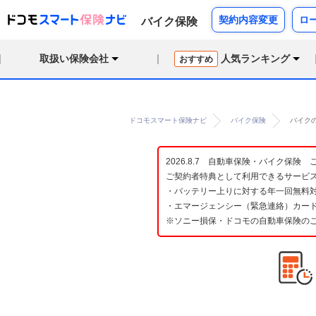
契約内容変更
ロ
バイク保険
取扱い保険会社
人気ランキング
おすすめ
ドコモスマート保険ナビ
バイク保険
バイク
2026.8.7 自動車保険・バイク保
ご契約者特典として利用できるサービ
・バッテリー上りに対する年一回無料対
・エマージェンシー（緊急連絡）カード
※ソニー損保・ドコモの自動車保険の