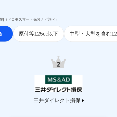
awari-life.co.jp/）
jp/）
o.jp）
i.co.jp）
現在]（ドコモスマート保険ナビ調べ）
hlife.co.jp/）
.tmn-anshin.co.jp/）
合
原付等125cc以下
中型・大型を含む12
ife.co.jp/）
.jp）
9.co.jp/）
life.co.jp/）
.msa-life.co.jp/）
o.jp/)
arelife.com/）
jp/)
ai.com/)
t-ssi.co.jp/)
三井ダイレクト損保
o.jp/)
martplus-insurance.com/）
ichssi.co.jp/)