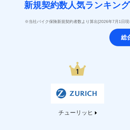
SOMPOひまわり生命保険株式会社（https://www.him
新規契約数人気ランキング
第一ネオ生命保険株式会社（https://neofirst.co.
大樹生命保険株式会社（https://www.taiju-life.c
太陽生命保険株式会社（https://www.taiyo-seime
当社バイク保険新規契約者数より算出[2026年7月1日
チューリッヒ生命保険株式会社（https://www.zuric
東京海上日動あんしん生命保険株式会社（https://www
総
なないろ生命保険株式会社（https://www.nanairol
日本生命保険相互会社（https://www.nissay.co
はなさく生命保険株式会社（https://www.life873
マニュライフ生命保険株式会社（https://www.manu
三井住友海上あいおい生命保険株式会社（https://www
メットライフ生命株式会社(https://www.metlife.c
メディケア生命保険株式会社（https://www.medic
■少額短期保険
株式会社アシロ少額短期保険 (https://kailash.co.
SBIいきいき少額短期保険会社 (https://www.i-sed
SBIペット少額短期保険株式会社 (https://www.sbipe
チューリッヒ
SBIリスタ少額短期保険会社 (https://www.jishin.c
スマートプラス少額短期保険株式会社（https://www.s
チューリッヒ少額短期保険株式会社(https://www.zur