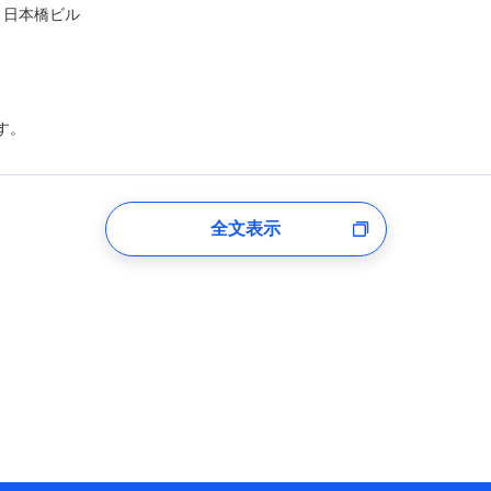
ト日本橋ビル
す。
登録受付時
全文表示
のあるもしくは委託を受けている保険会社・提携会社の保険その他に関
れらに付帯、関連する当社および提携会社のサービスを案内、提供する
した個人情報を取引のある他の保険会社の商品・サービスをご提案する
め
険会社のホームページに掲載しておりますので、ご確認ください。
aioinissaydowa.co.jp/)
co.jp/)