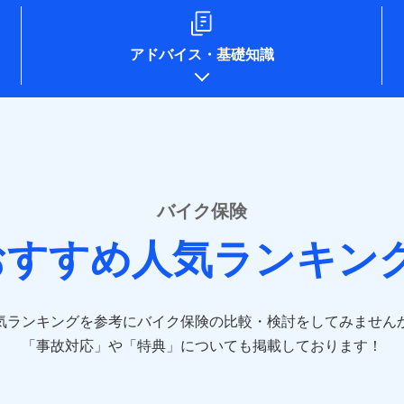
ompo.co.jp/)
e-design.net/)
npo)
アドバイス
・
基礎知識
o.jp/)
ken.co.jp/)
.co.jp/)
pan.co.jp/)
sompo-direct.co.jp/)
/)
rine-nichido.co.jp/)
e.co.jp/)
バイク保険
tfamilyins.co.jp/)
おすすめ人気ランキン
ns.com/)
-direct.co.jp/)
気ランキングを参考にバイク保険の比較・検討をしてみません
jp/）
jp/）
「事故対応」や「特典」についても掲載しております！
.jp/）
co.jp）