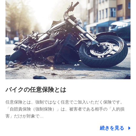
SBIリスタ少額短期保険会社
(https://www.jishin.co.jp/)
スマートプラス少額短期保険株式会社
（https://www.smartplus-insurance.com/）
チューリッヒ少額短期保険株式会社
(https://www.zurichssi.co.jp/)
Tokio Marine X少額短期保険株式会社
(https://www.tokiomarine-x.co.jp/)
ペットメディカルサポート株式会社
(https://pshoken.co.jp/)
リトルファミリー少額短期保険株式会社
(https://www.littlefamily-ssi.com/)
バイクの任意保険とは
2.共同募集を行う代理店から受領する個人情報
郵便、電話、およびＥメール等により、当社と取引のあるも
任意保険とは、強制ではなく任意でご加入いただく保険です。
しくは委託を受けている保険会社・提携会社の保険その他に
「自賠責保険（強制保険）」は、被害者である相手の「人的損
関する情報を提供し、金融商品等の契約を勧奨するため、ま
害」だけが対象で…
た維持管理等の委託業務遂行のため、またそれらに付帯、関
連する当社および提携会社のサービスを案内、提供するため
続きを見る
（なお、当社は複数の保険会社と取引があり、取得した個人
情報を取引のある他の保険会社の商品・サービスをご提案す