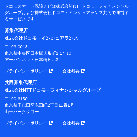
閲覧履歴、購買履歴、ご契約内容等のパーソナルデータを分
ドコモスマート保険ナビは
株式会社NTTドコモ・フィナンシャル
析して、お客さまの趣味・嗜好・傾向に応じたサービス・商
グループおよび
株式会社ドコモ・インシュアランス共同で
運営す
品等に関するご提案や広告の配信等を行うことがありま
るサービスです
す。）
各種セミナーの開催のため
募集代理店
コンサルティングサービスの実施のため
株式会社ドコモ・インシュアランス
アンケートやキャンペーン等の実施のため
上記に係る案内・手続き・管理等付帯業務を行うため
〒103-0013
東京都中央区日本橋人形町2-14-10
【当該個人データの管理について責任を有する者の名
アーバンネット日本橋ビル3F
称・住所・代表者名】
プライバシーポリシー
会社概要
当該個人データを取り扱う各共同利用者（詳細は次のと
おり）
共同募集代理店
東京都千代田区永田町2丁目11番1号 山王パークタワー
株式会社NTTドコモ・フィナンシャルグループ
株式会社NTTドコモ・フィナンシャルグループ 代表取
〒100-6150
締役社長 廣井 孝史
東京都千代田区永田町2丁目11番1号
山王パークタワー
東京都中央区日本橋人形町2-14-10 アーバンネット日
本橋ビル 3F
プライバシーポリシー
会社概要
株式会社ドコモ・インシュアランス 代表取締役社
長 吉村 忠義