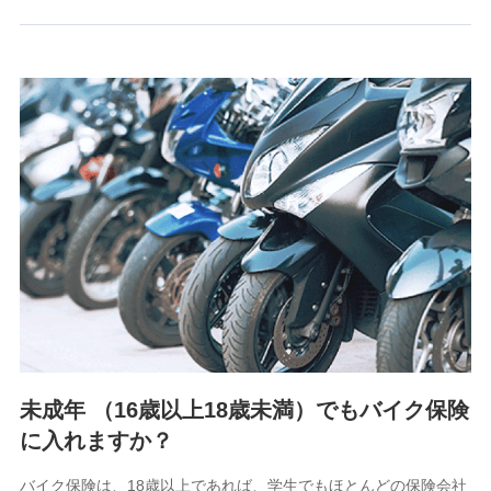
るために利用させていただくことがあります。）
上記に係る連絡・手続き・管理等付帯業務を行うため
3.セミナー募集サイトから取得した個人情報
各種セミナーの案内、開催のため
上記に係る連絡・手続き・管理等付帯業務を行うため
4.家族・友達紹介にて取得した個人情報
被紹介者への連絡、及び当社と取引のあるもしくは委託を受
けている保険会社・提携会社の保険その他に関する情報を提
供し、金融商品等の契約を勧奨するため
アンケートやキャンペーン等の実施のため
上記に係る連絡・手続き・管理等付帯業務を行うため
5.通話録音にて取得する情報
電話対応の品質向上およびお問合せ内容の正確な把握のため
未成年 （16歳以上18歳未満）でもバイク保険
に入れますか？
6.採用応募者の個人情報
採用選考および入社手続を実施するため
バイク保険は、18歳以上であれば、学生でもほとんどの保険会社