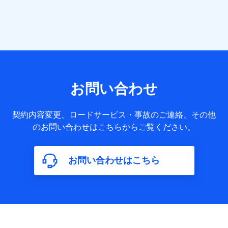
提供する各種サービスなどのご契約・ご利用などに関する情
報。例として、当社または株式会社NTTドコモ・フィナンシ
ャルグループが提供する各種サービスのご契約状態・ご利用
履歴インターネット利用時の行動に関する情報、アプリケー
ション利用時の行動に関する情報、購入されたサービスや商
品の名称・購入場所・決済に関する情報、アンケートの回答
に関する情報などが含まれます。
保険関連サービス情報
当社または株式会社NTTドコモ・フィナンシャルグループが
お問い合わせ
提供する保険関連サービスに関して取得し、又は保有する情
報。例として、見積請求受付時、資料請求受付時又はユーザ
ー登録受付時に提供いただいた情報（氏名、住所、生年月
契約内容変更、ロードサービス・事故のご連絡、その他
日、性別、保険契約者と被保険者の関係、保険加入の目的、
のお問い合わせはこちらからご覧ください。
保険商品の内容、保険料、保険料のお支払方法、車のメーカ
ーや走行距離などの情報、建物の構造や築年数などの情報、
ペットの種類や年齢など）及びお客様との応対記録（お客様
に提示した比較見積の試算結果情報、メールマガジンを提供
お問い合わせはこちら
した際のメール内容や送信履歴の情報及び保険の更改案内等
を提供した際のメール内容や送信履歴などの情報）が含まれ
ます。
保険契約情報
当社または株式会社NTTドコモ・フィナンシャルグループが
取得し、又は保有する保険契約に関する情報。例として、保
険契約者及び被保険者の氏名、住所、生年月日、性別、保険