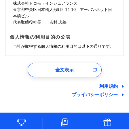
株式会社ドコモ・インシュアランス
東京都中央区日本橋人形町2-14-10 アーバンネット日
本橋ビル
代表取締役社長 吉村 忠義
個人情報の利用目的の公表
当社が取得する個人情報の利用目的は以下の通りです。
1.見積請求受付時、資料請求受付時、ユーザー登録受
付時
全文表示
ユーザー登録受付および、管理のため
郵便、電話、およびＥメール等により、当社と取引のあるも
しくは委託を受けている保険会社・提携会社の保険その他に
利用規約
関する情報を提供し、金融商品等の契約を勧奨するため、ま
プライバシーポリシー
た維持管理等の委託業務遂行のため、またそれらに付帯、関
連する当社および提携会社のサービスを案内、提供するため
（なお、当社は複数の保険会社と取引があり、取得した個人
情報を取引のある他の保険会社の商品・サービスをご提案す
るために利用させていただくことがあります。）
各種セミナーの開催のため