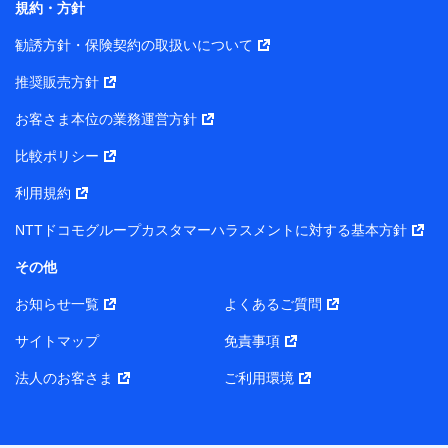
規約・方針
また当社は、オンライン面談による保険のご相談にあた
勧誘方針・保険契約の取扱いについて
って、以下の提携代理店とお客様の個人データを共同利
用することがあります。
推奨販売方針
1. 共同利用する個人データの項目
お客さま本位の業務運営方針
比較ポリシー
氏名、生年月日、住所、メールアドレス、電話番号、個人の
属性に関する情報、資料請求の情報（有無を含みます。）、
利用規約
相談予約に関する情報等
保険契約者および被保険者の氏名・住所・生年月日・性別・
NTTドコモグループカスタマーハラスメントに対する基本方針
保険契約者と被保険者との関係等
お客さまが当該サービスに派生してお申込みされた、当社取
その他
扱とならない保険契約の内容等
その他、当社が保険関連サービスの提供に付随して取得した
お知らせ一覧
よくあるご質問
情報
サイトマップ
免責事項
2. 共同利用者の範囲
法人のお客さま
ご利用環境
当社（https://www.docomo-insurance.co.jp/）
ブロードマインド株式会社（https://www.b-minded.com/）
3. 共同利用における個人データの利用目的