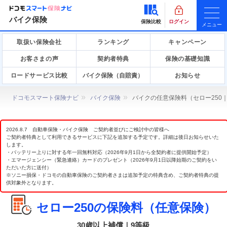
バイク保険
保険比較
ログイン
メニュー
取扱い保険会社
ランキング
キャンペーン
お客さまの声
契約者特典
保険の基礎知識
ロードサービス比較
バイク保険（自賠責）
お知らせ
ドコモスマート保険ナビ
バイク保険
バイクの任意保険料（セロー250
2026.8.7 自動車保険・バイク保険 ご契約者並びにご検討中の皆様へ
ご契約者特典として利用できるサービスに下記を追加する予定です。詳細は後日お知らせいた
します。
・バッテリー上りに対する年一回無料対応（2026年9月1日から全契約者に提供開始予定）
・エマージェンシー（緊急連絡）カードのプレゼント（2026年9月1日以降始期のご契約をい
ただいた方に送付）
※ソニー損保・ドコモの自動車保険のご契約者さまは追加予定の特典含め、ご契約者特典の提
供対象外となります。
セロー250の保険料（任意保険）
30歳以上補償｜9等級