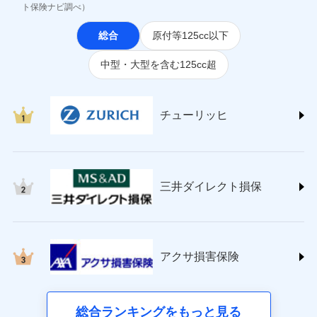
(https://www.jihoken.co.jp/)
ト保険ナビ調べ）
ソニー損害保険株式会社
総合
原付等125cc以下
(https://www.sonysonpo.co.jp/)
損害保険ジャパン株式会社 (https://www.sompo-
中型・大型を含む125cc超
japan.co.jp/)
ＳＯＭＰＯダイレクト損害保険株式会社
(https://www.sompo-direct.co.jp/)
チューリッヒ保険会社 (https://www.zurich.co.jp/)
チューリッヒ
東京海上日動火災保険株式会社
(https://www.tokiomarine-nichido.co.jp/)
日新火災海上保険株式会社
(https://www.nisshinfire.co.jp/)
三井ダイレクト損保
ペット＆ファミリー損害保険株式会社
(https://www.petfamilyins.co.jp/)
三井住友海上火災保険株式会社 (https://www.ms-
ins.com/)
三井ダイレクト損害保険株式会社
アクサ損害保険
(https://www.mitsui-direct.co.jp/)
■生命保険
総合ランキングをもっと見る
アクサ生命保険株式会社