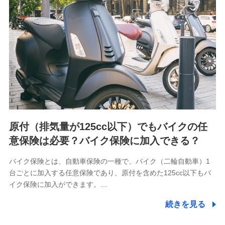
用履歴インターネット利用時の行動に関する情報、アプリケ
ーション利用時の行動に関する情報、購入されたサービスや
商品の名称・購入場所・決済に関する情報、アンケートの回
答に関する情報などが含まれます。
保険関連サービス情報
当社又は株式会社NTTドコモが提供する保険関連サービスに
関して取得し、又は保有する情報。例として、見積請求受付
時、資料請求受付時又はユーザー登録受付時に提供いただい
た情報（氏名、住所、生年月日、性別、保険契約者と被保険
者の関係、保険加入の目的、保険商品の内容、保険料、保険
料のお支払方法、車のメーカーや走行距離などの情報、建物
の構造や築年数などの情報、ペットの種類や年齢など）及び
お客様との応対記録 （お客様に提示した比較見積の試算結
原付（排気量が125cc以下）でもバイクの任
果情報、メールマガジンを提供した際のメール内容や送信履
歴の情報及び保険の更改案内等を提供した際のメール内容や
意保険は必要？バイク保険に加入できる？
送信履歴などの情報）が含まれます。
保険契約情報
バイク保険とは、自動車保険の一種で、バイク（二輪自動車）1
当社又は株式会社NTTドコモが取得し、又は保有する保険契
台ごとに加入する任意保険であり、原付を含めた125cc以下もバ
約に関する情報。例として、保険契約者及び被保険者の氏
名、住所、生年月日、性別、保険契約者と被保険者の関係、
イク保険に加入ができます。…
保険加入の目的、保険商品の内容、保険料、保険料のお支払
方法、車のメーカーや走行距離などの情報、建物の構造や築
続きを見る
年数などの情報、ペットの種類や年齢などの情報などが含ま
れます。