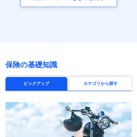
（https://www.axa.co.jp/）
SBI生命保険株式会社（https://www.sbilife.co.jp/）
FWD生命保険株式会社
（https://www.fwdlife.co.jp/）
ソニー生命保険株式会社
（https://www.sonylife.co.jp）
SOMPOひまわり生命保険株式会社
（https://www.himawari-life.co.jp/）
第一ネオ生命保険株式会社
保険の基礎知識
（https://neofirst.co.jp/）
大樹生命保険株式会社（https://www.taiju-
life.co.jp）
ピックアップ
カテゴリから探す
太陽生命保険株式会社（https://www.taiyo-
seimei.co.jp）
チューリッヒ生命保険株式会社
（https://www.zurichlife.co.jp/）
東京海上日動あんしん生命保険株式会社
（https://www.tmn-anshin.co.jp/）
なないろ生命保険株式会社
（https://www.nanairolife.co.jp/）