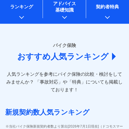
コンサルティングサービスの実施のため
アドバイス
アンケートやキャンペーン等の実施のため
ランキング
契約者特典
基礎知識
上記に係る案内・手続き・管理等付帯業務を行うため
* 当社が委託を受けている保険会社の情報は、保険会社
のホームページに掲載しておりますので、ご確認くださ
い。
■損害保険
バイク保険
あいおいニッセイ同和損害保険株式会社
おすすめ人気ランキング
(https://www.aioinissaydowa.co.jp/)
アクサ損害保険株式会社 (https://www.axa-
direct.co.jp/)
人気ランキングを参考にバイク保険の比較・検討をして
アニコム損害保険株式会社 (https://www.anicom-
sompo.co.jp/)
みませんか？
「事故対応」や「特典」についても掲載し
東京海上ダイレクト損害保険株式会社
ております！
(https://www.e-design.net/)
AIG損害保険株式会社
(https://www.aig.co.jp/sonpo)
新規契約数人気ランキング
ＳＢＩ損害保険株式会社
(https://www.sbisonpo.co.jp/)
ジェイアイ傷害火災保険株式会社
当社バイク保険新規契約者数より算出[2026年7月1日現在]（ドコモスマー