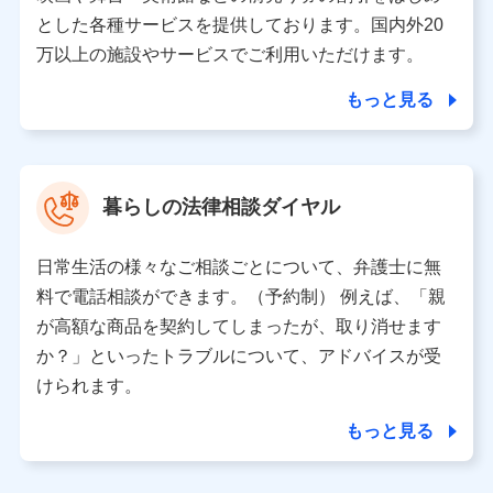
月11日以降、一度もdポイントクラブ会員であったこと
とした各種サービスを提供しております。国内外20
がないお客さまに限る）に関する、2019年12月10日以
万以上の施設やサービスでご利用いただけます。
前に取得した個人データは、こちら の利用目的の範囲内
に限って共同利用します。
もっと見る
当社は株式会社NTTドコモ・フィナンシャルグループ
との間で、以下のとおり個人データを共同利用しま
す。
暮らしの法律相談ダイヤル
【共同して利用される利用データの項目】
当社または株式会社NTTドコモ・フィナンシャルグルー
日常生活の様々なご相談ごとについて、弁護士に無
プがサービス提供等を通じて取得した、以下の情報など
料で電話相談ができます。（予約制） 例えば、「親
の個人データ
が高額な商品を契約してしまったが、取り消せます
基本情報
か？」といったトラブルについて、アドバイスが受
氏名、電話番号、メールアドレス、お客さまの識別子、属
けられます。
性、連絡先、dポイントサービスのご利用に関する情報。例
として、dポイントカード番号、性別、年齢、家族構成、住
もっと見る
所、dポイント残高、dポイント利用履歴などが含まれます。
利用情報
当社または株式会社NTTドコモ・フィナンシャルグループが