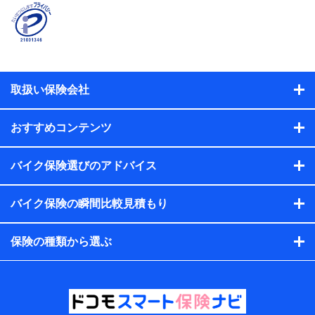
契約者と被保険者の関係、保険加入の目的、保険商品の内
容、保険料、保険料のお支払方法、車のメーカーや走行距離
などの情報、建物の構造や築年数などの情報、ペットの種類
や年齢などの情報などが含まれます。
提供当事者から受領当事者が個人データを取得する方法
電子的・電磁的方法等
取扱い保険会社
【共同して利用する者の範囲】
当社
おすすめコンテンツ
株式会社NTTドコモ・フィナンシャルグループ
【利用目的】
バイク保険選びのアドバイス
当社または株式会社NTTドコモ・フィナンシャルグループが
バイク保険の瞬間比較見積もり
提供する保険関連サービスにおけるユーザー登録受付および
管理のため
当社または株式会社NTTドコモ・フィナンシャルグループと
保険の種類から選ぶ
取引のあるもしくは委託を受けている保険会社・提携会社の
保険その他に関する情報を提供するため、また維持管理等の
委託業務遂行のため、またそれらに付帯、関連する当社また
は株式会社NTTドコモ・フィナンシャルグループおよび提携
会社のサービスを案内、提供するため
（各サービスで取得したサービス利用履歴、ウェブサイトの