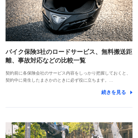
当社は利用目的の達成に必要な範囲内において個人情報
の取り扱いの全部または一部を委託する場合がありま
す。
個人データの共同利用
当社は株式会社NTTドコモとの間で、以下のとおり個
人データを共同利用します。
バイク保険3社のロードサービス、無料搬送距
【共同して利用される利用データの項目】
離、事故対応などの比較一覧
当社又は株式会社NTTドコモがサービス提供等を通じて
契約前に各保険会社のサービス内容をしっかり把握しておくと、
取得した、以下の情報などの個人データ
契約中に発生したまさかのときに必ず役に立ちます。…
基本情報
続きを見る
氏名、電話番号、メールアドレス、お客さまの識別子、属
性、連絡先、dポイントサービスのご利用に関する情報。例
として、dポイントカード番号、性別、年齢、家族構成、住
所、dポイント残高、dポイント利用履歴などが含まれます。
利用情報
当社又は株式会社NTTドコモが提供する各種サービスなどの
ご契約・ご利用などに関する情報。例として、当社又は株式
会社NTTドコモが提供する各種サービスのご契約状態・ご利