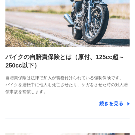
日本生命保険相互会社
（https://www.nissay.co.jp）
はなさく生命保険株式会社
（https://www.life8739.co.jp/）
マニュライフ生命保険株式会社
（https://www.manulife.co.jp/）
三井住友海上あいおい生命保険株式会社
（https://www.msa-life.co.jp/）
バイクの自賠責保険とは（原付、125cc超～
メットライフ生命株式会社
(https://www.metlife.co.jp/)
250cc以下）
メディケア生命保険株式会社
（https://www.medicarelife.com/）
自賠責保険は法律で加入が義務付けられている強制保険です。
バイクを運転中に他人を死亡させたり、ケガをさせた時の対人賠
■少額短期保険
償事故を補償します。…
株式会社アシロ少額短期保険
(https://kailash.co.jp/)
続きを見る
SBIいきいき少額短期保険会社 (https://www.i-
sedai.com/)
SBIペット少額短期保険株式会社
(https://www.sbipet-ssi.co.jp/)