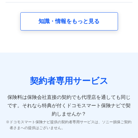
【共同して利用する者の範囲】
当社
知識・情報をもっと見る
株式会社NTTドコモ
【利用する者の利用目的】
当社又は株式会社NTTドコモが提供する保険関連サービスに
おけるユーザ登録受付および管理のため
当社又は株式会社NTTドコモと取引のあるもしくは委託を受
けている保険会社・提携会社の保険その他に関する情報を提
供するため、また維持管理等の委託業務遂行のため、またそ
れらに付帯、関連する当社、株式会社NTTドコモおよび提携
契約者専用サービス
会社のサービスを案内、提供するため
（各サービスで取得したサービス利用履歴、ウェブサイトの
閲覧履歴、購買履歴、ご契約内容等のパーソナルデータを分
保険料は保険会社直接の契約でも代理店を通しても同じ
析して、お客さまの趣味・嗜好・傾向に応じたサービス・商
です。
それなら特典が付くドコモスマート保険ナビで契
品等に関するご提案や広告の配信等を行うことがありま
す。）
約しませんか？
各種セミナーの開催のため
ドコモスマート保険ナビ提供の契約者専用サービスは、ソニー損保ご契約
コンサルティングサービスの実施のため
者さまへの提供はございません。
アンケートやキャンペーン等の実施のため
上記に係る案内・手続き・管理等付帯業務を行うため