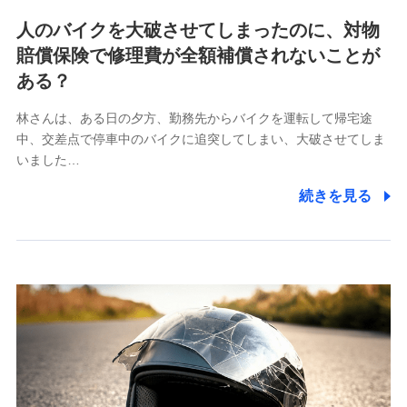
各種お問い合わせに対応するため
人のバイクを大破させてしまったのに、対物
当社のサービスに関する情報提供や、皆様に有用なお知らせ
賠償保険で修理費が全額補償されないことが
をお送りするため
アンケートの送付のため
ある？
当社のサービスや媒体の運営改善に必要なデータを解析し、
分析するため
林さんは、ある日の夕方、勤務先からバイクを運転して帰宅途
当社の対応品質向上やお問い合わせ内容の正確な把握のため
中、交差点で停車中のバイクに追突してしまい、大破させてしま
個人情報保護管理者の職名、連絡先
いました…
株式会社ドコモ・インシュアランス 営業部長
続きを見る
〒103-0013 東京都中央区日本橋人形町2-14-10 アー
バンネット日本橋ビル 3F
株式会社ドコモ・インシュアランス
個人情報の第三者提供について
当社ではご本人の同意がある場合または法令に基づく場
合を除き、第三者に提供いたしません。
業務の委託