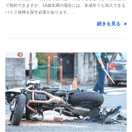
で契約できますが、18歳未満の場合には、未成年でも加入できる
7.社員（従業者）の個人情報
バイク保険を探す必要があります。…
人事･勤怠･健康・労務等の管理、給与支給、福利厚生・採用
続きを見る
退職関連処理等の各種手続きのため、当社と従業員または従
業員同士の連絡のため
8.取引先個人情報
取引先としての選定業務、営業情報の提供業務、契約締結手
続き業務、取引管理業務、およびこれらに準ずる業務の遂行
のため
9.お問い合わせ情報
各種お問い合わせに対応するため
10.受託業務の 個人情報
受託業務の遂行およびこれらに準ずる業務の遂行のため
11.マイカー通勤管理クラウド並びに法人向けASPサー
ビスに関してのお問い合わせ情報