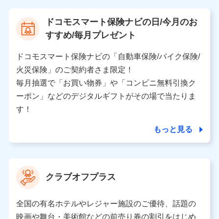
【当該個人データの管理について責任を有する者の名
ドコモスマート保険ナビの日/今月のお
称・住所・代表者名】
すすめ/毎月プレゼント
当該個人データを取り扱う各共同利用者（詳細は次のと
おり）
ドコモスマート保険ナビの「自動車保険/バイク保険/
東京都千代田区永田町2丁目11番1号 山王パークタワー
火災保険」のご契約者さま限定！
株式会社NTTドコモ 代表取締役社長 前田 義晃
毎月抽選で「お買い物券」や「コンビニ無料引換ク
ーポン」などのデジタルギフトがその場で当たりま
東京都中央区日本橋人形町2-14-10 アーバンネット日
本橋ビル 3F
す！
株式会社ドコモ・インシュアランス 代表取締役社
長 吉村 忠義
もっと見る
※ 当社および株式会社NTTドコモは、お客さまの情報
を利用させていただくにあたっては、「NTTドコモ パー
ソナルデータ憲章」に定める行動原則を順守します 。
クラブオフプラス
※ パーソナルデータダッシュボードの「第三者提供の
管理」の設定状態にかかわらず、共同利用する場合があ
ります。
全国の有名ホテルやレジャー施設のご優待、話題の
※ dポイントクラブ会員ではないお客さま（2019年12
映画や舞台・美術館などの前売り券の割引をはじめ