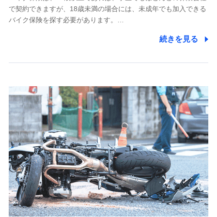
で契約できますが、18歳未満の場合には、未成年でも加入できる
7.社員（従業者）の個人情報
バイク保険を探す必要があります。…
人事･勤怠･健康・労務等の管理、給与支給、福利厚生・採用
続きを見る
退職関連処理等の各種手続きのため、当社と従業員または従
業員同士の連絡のため
8.取引先個人情報
取引先としての選定業務、営業情報の提供業務、契約締結手
続き業務、取引管理業務、およびこれらに準ずる業務の遂行
のため
9.お問い合わせ情報
各種お問い合わせに対応するため
10.受託業務の 個人情報
受託業務の遂行およびこれらに準ずる業務の遂行のため
11.マイカー通勤管理クラウド並びに法人向けASPサー
ビスに関してのお問い合わせ情報