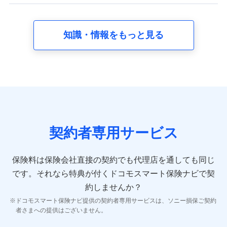
【共同して利用する者の範囲】
当社
知識・情報をもっと見る
株式会社NTTドコモ
【利用する者の利用目的】
当社又は株式会社NTTドコモが提供する保険関連サービスに
おけるユーザ登録受付および管理のため
当社又は株式会社NTTドコモと取引のあるもしくは委託を受
けている保険会社・提携会社の保険その他に関する情報を提
供するため、また維持管理等の委託業務遂行のため、またそ
れらに付帯、関連する当社、株式会社NTTドコモおよび提携
契約者専用サービス
会社のサービスを案内、提供するため
（各サービスで取得したサービス利用履歴、ウェブサイトの
閲覧履歴、購買履歴、ご契約内容等のパーソナルデータを分
保険料は保険会社直接の契約でも代理店を通しても同じ
析して、お客さまの趣味・嗜好・傾向に応じたサービス・商
です。
それなら特典が付くドコモスマート保険ナビで契
品等に関するご提案や広告の配信等を行うことがありま
す。）
約しませんか？
各種セミナーの開催のため
ドコモスマート保険ナビ提供の契約者専用サービスは、ソニー損保ご契約
コンサルティングサービスの実施のため
者さまへの提供はございません。
アンケートやキャンペーン等の実施のため
上記に係る案内・手続き・管理等付帯業務を行うため