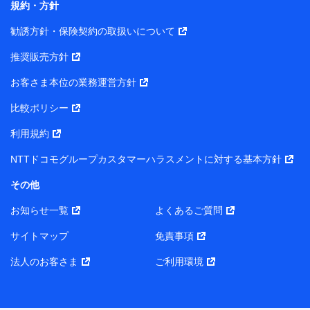
規約・方針
また当社は、オンライン面談による保険のご相談にあた
勧誘方針・保険契約の取扱いについて
って、以下の提携代理店とお客様の個人データを共同利
用することがあります。
推奨販売方針
1. 共同利用する個人データの項目
お客さま本位の業務運営方針
比較ポリシー
氏名、生年月日、住所、メールアドレス、電話番号、個人の
属性に関する情報、資料請求の情報（有無を含みます。）、
利用規約
相談予約に関する情報等
保険契約者および被保険者の氏名・住所・生年月日・性別・
NTTドコモグループカスタマーハラスメントに対する基本方針
保険契約者と被保険者との関係等
お客さまが当該サービスに派生してお申込みされた、当社取
その他
扱とならない保険契約の内容等
その他、当社が保険関連サービスの提供に付随して取得した
お知らせ一覧
よくあるご質問
情報
サイトマップ
免責事項
2. 共同利用者の範囲
法人のお客さま
ご利用環境
当社（https://www.docomo-insurance.co.jp/）
ブロードマインド株式会社（https://www.b-minded.com/）
3. 共同利用における個人データの利用目的