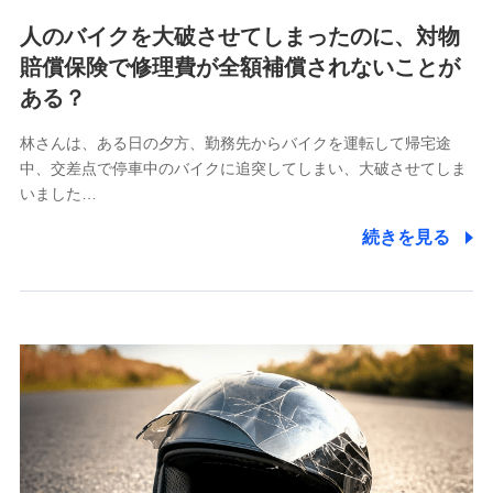
各種お問い合わせに対応するため
人のバイクを大破させてしまったのに、対物
当社のサービスに関する情報提供や、皆様に有用なお知らせ
賠償保険で修理費が全額補償されないことが
をお送りするため
アンケートの送付のため
ある？
当社のサービスや媒体の運営改善に必要なデータを解析し、
分析するため
林さんは、ある日の夕方、勤務先からバイクを運転して帰宅途
当社の対応品質向上やお問い合わせ内容の正確な把握のため
中、交差点で停車中のバイクに追突してしまい、大破させてしま
個人情報保護管理者の職名、連絡先
いました…
株式会社ドコモ・インシュアランス 営業部長
続きを見る
〒103-0013 東京都中央区日本橋人形町2-14-10 アー
バンネット日本橋ビル 3F
株式会社ドコモ・インシュアランス
個人情報の第三者提供について
当社ではご本人の同意がある場合または法令に基づく場
合を除き、第三者に提供いたしません。
業務の委託