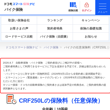
バイク保険
保険比較
ログイン
メニュー
取扱い保険会社
ランキング
キャンペーン
お客さまの声
契約者特典
保険の基礎知識
ロードサービス比較
バイク保険（自賠責）
お知らせ
ドコモスマート保険ナビ
バイク保険
バイクの任意保険料（CRF250L
2026.8.7 自動車保険・バイク保険 ご契約者並びにご検討中の皆様へ
ご契約者特典として利用できるサービスに下記を追加する予定です。詳細は後日お知らせいた
します。
・バッテリー上りに対する年一回無料対応（2026年9月1日から全契約者に提供開始予定）
・エマージェンシー（緊急連絡）カードのプレゼント（2026年9月1日以降始期のご契約をい
ただいた方に送付）
※ソニー損保・ドコモの自動車保険のご契約者さまは追加予定の特典含め、ご契約者特典の提
供対象外となります。
CRF250Lの保険料（任意保険）
全年齢｜18等級