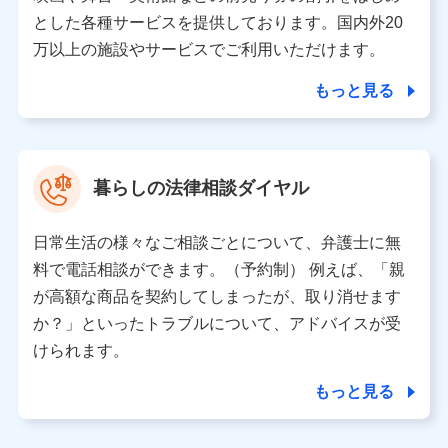
月11日以降、一度もdポイントクラブ会員であったこと
とした各種サービスを提供しております。国内外20
がないお客さまに限る）に関する、2019年12月10日以
万以上の施設やサービスでご利用いただけます。
前に取得した個人データは、こちら の利用目的の範囲内
に限って共同利用します。
もっと見る
当社は株式会社NTTドコモ・フィナンシャルグループ
との間で、以下のとおり個人データを共同利用しま
す。
暮らしの法律相談ダイヤル
【共同して利用される利用データの項目】
当社または株式会社NTTドコモ・フィナンシャルグルー
日常生活の様々なご相談ごとについて、弁護士に無
プがサービス提供等を通じて取得した、以下の情報など
料で電話相談ができます。（予約制） 例えば、「親
の個人データ
が高額な商品を契約してしまったが、取り消せます
基本情報
か？」といったトラブルについて、アドバイスが受
氏名、電話番号、メールアドレス、お客さまの識別子、属
けられます。
性、連絡先、dポイントサービスのご利用に関する情報。例
として、dポイントカード番号、性別、年齢、家族構成、住
もっと見る
所、dポイント残高、dポイント利用履歴などが含まれます。
利用情報
当社または株式会社NTTドコモ・フィナンシャルグループが