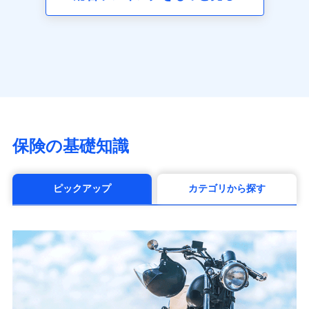
（https://www.axa.co.jp/）
SBI生命保険株式会社（https://www.sbilife.co.jp/）
FWD生命保険株式会社
（https://www.fwdlife.co.jp/）
ソニー生命保険株式会社
（https://www.sonylife.co.jp）
SOMPOひまわり生命保険株式会社
（https://www.himawari-life.co.jp/）
第一ネオ生命保険株式会社
保険の基礎知識
（https://neofirst.co.jp/）
大樹生命保険株式会社（https://www.taiju-
life.co.jp）
ピックアップ
カテゴリから探す
太陽生命保険株式会社（https://www.taiyo-
seimei.co.jp）
チューリッヒ生命保険株式会社
（https://www.zurichlife.co.jp/）
東京海上日動あんしん生命保険株式会社
（https://www.tmn-anshin.co.jp/）
なないろ生命保険株式会社
（https://www.nanairolife.co.jp/）