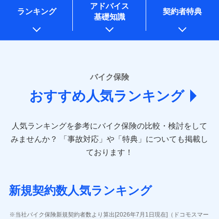
コンサルティングサービスの実施のため
アドバイス
アンケートやキャンペーン等の実施のため
ランキング
契約者特典
基礎知識
上記に係る案内・手続き・管理等付帯業務を行うため
* 当社が委託を受けている保険会社の情報は、保険会社
のホームページに掲載しておりますので、ご確認くださ
い。
■損害保険
バイク保険
あいおいニッセイ同和損害保険株式会社
おすすめ人気ランキング
(https://www.aioinissaydowa.co.jp/)
アクサ損害保険株式会社 (https://www.axa-
direct.co.jp/)
人気ランキングを参考にバイク保険の比較・検討をして
アニコム損害保険株式会社 (https://www.anicom-
sompo.co.jp/)
みませんか？
「事故対応」や「特典」についても掲載し
東京海上ダイレクト損害保険株式会社
ております！
(https://www.e-design.net/)
AIG損害保険株式会社
(https://www.aig.co.jp/sonpo)
新規契約数人気ランキング
ＳＢＩ損害保険株式会社
(https://www.sbisonpo.co.jp/)
ジェイアイ傷害火災保険株式会社
当社バイク保険新規契約者数より算出[2026年7月1日現在]（ドコモスマー