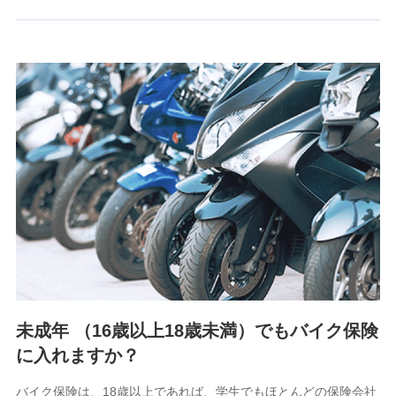
るために利用させていただくことがあります。）
上記に係る連絡・手続き・管理等付帯業務を行うため
3.セミナー募集サイトから取得した個人情報
各種セミナーの案内、開催のため
上記に係る連絡・手続き・管理等付帯業務を行うため
4.家族・友達紹介にて取得した個人情報
被紹介者への連絡、及び当社と取引のあるもしくは委託を受
けている保険会社・提携会社の保険その他に関する情報を提
供し、金融商品等の契約を勧奨するため
アンケートやキャンペーン等の実施のため
上記に係る連絡・手続き・管理等付帯業務を行うため
5.通話録音にて取得する情報
電話対応の品質向上およびお問合せ内容の正確な把握のため
未成年 （16歳以上18歳未満）でもバイク保険
に入れますか？
6.採用応募者の個人情報
採用選考および入社手続を実施するため
バイク保険は、18歳以上であれば、学生でもほとんどの保険会社