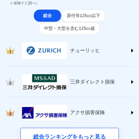
(https://www.jihoken.co.jp/)
ト保険ナビ調べ）
ソニー損害保険株式会社
総合
原付等125cc以下
(https://www.sonysonpo.co.jp/)
損害保険ジャパン株式会社 (https://www.sompo-
中型・大型を含む125cc超
japan.co.jp/)
ＳＯＭＰＯダイレクト損害保険株式会社
(https://www.sompo-direct.co.jp/)
チューリッヒ保険会社 (https://www.zurich.co.jp/)
チューリッヒ
東京海上日動火災保険株式会社
(https://www.tokiomarine-nichido.co.jp/)
日新火災海上保険株式会社
(https://www.nisshinfire.co.jp/)
三井ダイレクト損保
ペット＆ファミリー損害保険株式会社
(https://www.petfamilyins.co.jp/)
三井住友海上火災保険株式会社 (https://www.ms-
ins.com/)
三井ダイレクト損害保険株式会社
アクサ損害保険
(https://www.mitsui-direct.co.jp/)
■生命保険
総合ランキングをもっと見る
アクサ生命保険株式会社