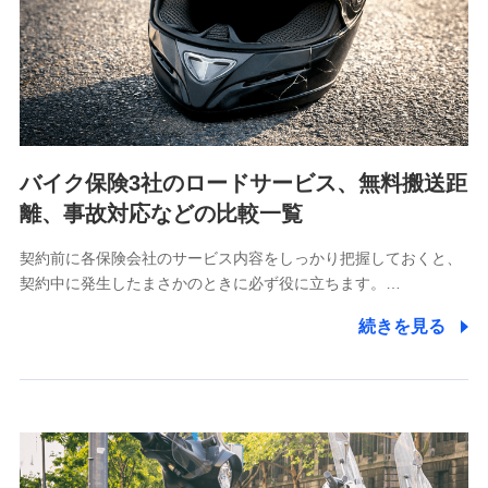
当社は利用目的の達成に必要な範囲内において個人情報
の取り扱いの全部または一部を委託する場合がありま
す。
個人データの共同利用
当社は株式会社NTTドコモとの間で、以下のとおり個
人データを共同利用します。
バイク保険3社のロードサービス、無料搬送距
【共同して利用される利用データの項目】
離、事故対応などの比較一覧
当社又は株式会社NTTドコモがサービス提供等を通じて
契約前に各保険会社のサービス内容をしっかり把握しておくと、
取得した、以下の情報などの個人データ
契約中に発生したまさかのときに必ず役に立ちます。…
基本情報
続きを見る
氏名、電話番号、メールアドレス、お客さまの識別子、属
性、連絡先、dポイントサービスのご利用に関する情報。例
として、dポイントカード番号、性別、年齢、家族構成、住
所、dポイント残高、dポイント利用履歴などが含まれます。
利用情報
当社又は株式会社NTTドコモが提供する各種サービスなどの
ご契約・ご利用などに関する情報。例として、当社又は株式
会社NTTドコモが提供する各種サービスのご契約状態・ご利