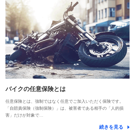
SBIリスタ少額短期保険会社
(https://www.jishin.co.jp/)
スマートプラス少額短期保険株式会社
（https://www.smartplus-insurance.com/）
チューリッヒ少額短期保険株式会社
(https://www.zurichssi.co.jp/)
Tokio Marine X少額短期保険株式会社
(https://www.tokiomarine-x.co.jp/)
ペットメディカルサポート株式会社
(https://pshoken.co.jp/)
リトルファミリー少額短期保険株式会社
(https://www.littlefamily-ssi.com/)
バイクの任意保険とは
2.共同募集を行う代理店から受領する個人情報
郵便、電話、およびＥメール等により、当社と取引のあるも
任意保険とは、強制ではなく任意でご加入いただく保険です。
しくは委託を受けている保険会社・提携会社の保険その他に
「自賠責保険（強制保険）」は、被害者である相手の「人的損
関する情報を提供し、金融商品等の契約を勧奨するため、ま
害」だけが対象で…
た維持管理等の委託業務遂行のため、またそれらに付帯、関
連する当社および提携会社のサービスを案内、提供するため
続きを見る
（なお、当社は複数の保険会社と取引があり、取得した個人
情報を取引のある他の保険会社の商品・サービスをご提案す