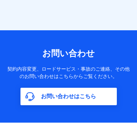
提供する各種サービスなどのご契約・ご利用などに関する情
報。例として、当社または株式会社NTTドコモ・フィナンシ
ャルグループが提供する各種サービスのご契約状態・ご利用
履歴インターネット利用時の行動に関する情報、アプリケー
ション利用時の行動に関する情報、購入されたサービスや商
品の名称・購入場所・決済に関する情報、アンケートの回答
に関する情報などが含まれます。
保険関連サービス情報
当社または株式会社NTTドコモ・フィナンシャルグループが
お問い合わせ
提供する保険関連サービスに関して取得し、又は保有する情
報。例として、見積請求受付時、資料請求受付時又はユーザ
ー登録受付時に提供いただいた情報（氏名、住所、生年月
契約内容変更、ロードサービス・事故のご連絡、その他
日、性別、保険契約者と被保険者の関係、保険加入の目的、
のお問い合わせはこちらからご覧ください。
保険商品の内容、保険料、保険料のお支払方法、車のメーカ
ーや走行距離などの情報、建物の構造や築年数などの情報、
ペットの種類や年齢など）及びお客様との応対記録（お客様
に提示した比較見積の試算結果情報、メールマガジンを提供
お問い合わせはこちら
した際のメール内容や送信履歴の情報及び保険の更改案内等
を提供した際のメール内容や送信履歴などの情報）が含まれ
ます。
保険契約情報
当社または株式会社NTTドコモ・フィナンシャルグループが
取得し、又は保有する保険契約に関する情報。例として、保
険契約者及び被保険者の氏名、住所、生年月日、性別、保険