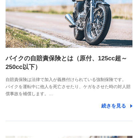
日本生命保険相互会社
（https://www.nissay.co.jp）
はなさく生命保険株式会社
（https://www.life8739.co.jp/）
マニュライフ生命保険株式会社
（https://www.manulife.co.jp/）
三井住友海上あいおい生命保険株式会社
（https://www.msa-life.co.jp/）
バイクの自賠責保険とは（原付、125cc超～
メットライフ生命株式会社
(https://www.metlife.co.jp/)
250cc以下）
メディケア生命保険株式会社
（https://www.medicarelife.com/）
自賠責保険は法律で加入が義務付けられている強制保険です。
バイクを運転中に他人を死亡させたり、ケガをさせた時の対人賠
■少額短期保険
償事故を補償します。…
株式会社アシロ少額短期保険
(https://kailash.co.jp/)
続きを見る
SBIいきいき少額短期保険会社 (https://www.i-
sedai.com/)
SBIペット少額短期保険株式会社
(https://www.sbipet-ssi.co.jp/)