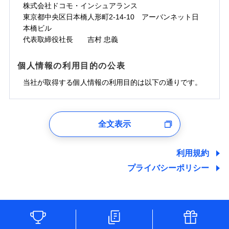
株式会社ドコモ・インシュアランス
東京都中央区日本橋人形町2-14-10 アーバンネット日
本橋ビル
代表取締役社長 吉村 忠義
個人情報の利用目的の公表
当社が取得する個人情報の利用目的は以下の通りです。
1.見積請求受付時、資料請求受付時、ユーザー登録受
付時
全文表示
ユーザー登録受付および、管理のため
郵便、電話、およびＥメール等により、当社と取引のあるも
しくは委託を受けている保険会社・提携会社の保険その他に
利用規約
関する情報を提供し、金融商品等の契約を勧奨するため、ま
プライバシーポリシー
た維持管理等の委託業務遂行のため、またそれらに付帯、関
連する当社および提携会社のサービスを案内、提供するため
（なお、当社は複数の保険会社と取引があり、取得した個人
情報を取引のある他の保険会社の商品・サービスをご提案す
るために利用させていただくことがあります。）
各種セミナーの開催のため