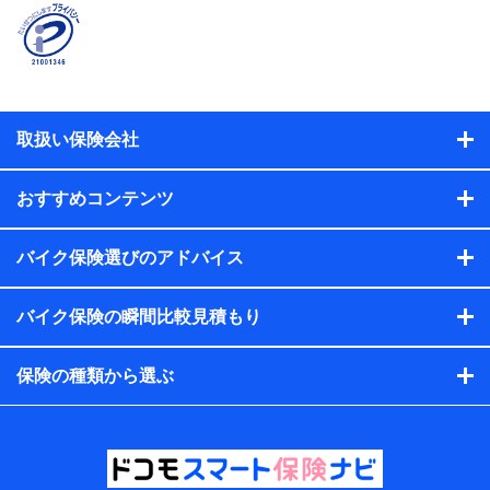
契約者と被保険者の関係、保険加入の目的、保険商品の内
容、保険料、保険料のお支払方法、車のメーカーや走行距離
などの情報、建物の構造や築年数などの情報、ペットの種類
や年齢などの情報などが含まれます。
提供当事者から受領当事者が個人データを取得する方法
電子的・電磁的方法等
取扱い保険会社
【共同して利用する者の範囲】
当社
おすすめコンテンツ
株式会社NTTドコモ・フィナンシャルグループ
【利用目的】
バイク保険選びのアドバイス
当社または株式会社NTTドコモ・フィナンシャルグループが
バイク保険の瞬間比較見積もり
提供する保険関連サービスにおけるユーザー登録受付および
管理のため
当社または株式会社NTTドコモ・フィナンシャルグループと
保険の種類から選ぶ
取引のあるもしくは委託を受けている保険会社・提携会社の
保険その他に関する情報を提供するため、また維持管理等の
委託業務遂行のため、またそれらに付帯、関連する当社また
は株式会社NTTドコモ・フィナンシャルグループおよび提携
会社のサービスを案内、提供するため
（各サービスで取得したサービス利用履歴、ウェブサイトの