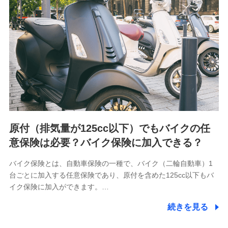
用履歴インターネット利用時の行動に関する情報、アプリケ
ーション利用時の行動に関する情報、購入されたサービスや
商品の名称・購入場所・決済に関する情報、アンケートの回
答に関する情報などが含まれます。
保険関連サービス情報
当社又は株式会社NTTドコモが提供する保険関連サービスに
関して取得し、又は保有する情報。例として、見積請求受付
時、資料請求受付時又はユーザー登録受付時に提供いただい
た情報（氏名、住所、生年月日、性別、保険契約者と被保険
者の関係、保険加入の目的、保険商品の内容、保険料、保険
料のお支払方法、車のメーカーや走行距離などの情報、建物
の構造や築年数などの情報、ペットの種類や年齢など）及び
お客様との応対記録 （お客様に提示した比較見積の試算結
原付（排気量が125cc以下）でもバイクの任
果情報、メールマガジンを提供した際のメール内容や送信履
歴の情報及び保険の更改案内等を提供した際のメール内容や
意保険は必要？バイク保険に加入できる？
送信履歴などの情報）が含まれます。
保険契約情報
バイク保険とは、自動車保険の一種で、バイク（二輪自動車）1
当社又は株式会社NTTドコモが取得し、又は保有する保険契
台ごとに加入する任意保険であり、原付を含めた125cc以下もバ
約に関する情報。例として、保険契約者及び被保険者の氏
名、住所、生年月日、性別、保険契約者と被保険者の関係、
イク保険に加入ができます。…
保険加入の目的、保険商品の内容、保険料、保険料のお支払
方法、車のメーカーや走行距離などの情報、建物の構造や築
続きを見る
年数などの情報、ペットの種類や年齢などの情報などが含ま
れます。