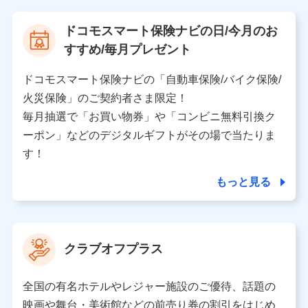
【当該個人データの管理について責任を有する者の名
ドコモスマート保険ナビの日/今月のお
称・住所・代表者名】
すすめ/毎月プレゼント
当該個人データを取り扱う各共同利用者（詳細は次のと
おり）
ドコモスマート保険ナビの「自動車保険/バイク保険/
東京都千代田区永田町2丁目11番1号 山王パークタワー
火災保険」のご契約者さま限定！
株式会社NTTドコモ 代表取締役社長 前田 義晃
毎月抽選で「お買い物券」や「コンビニ無料引換ク
ーポン」などのデジタルギフトがその場で当たりま
東京都中央区日本橋人形町2-14-10 アーバンネット日
本橋ビル 3F
す！
株式会社ドコモ・インシュアランス 代表取締役社
長 吉村 忠義
もっと見る
※ 当社および株式会社NTTドコモは、お客さまの情報
を利用させていただくにあたっては、「NTTドコモ パー
ソナルデータ憲章」に定める行動原則を順守します 。
クラブオフプラス
※ パーソナルデータダッシュボードの「第三者提供の
管理」の設定状態にかかわらず、共同利用する場合があ
ります。
全国の有名ホテルやレジャー施設のご優待、話題の
※ dポイントクラブ会員ではないお客さま（2019年12
映画や舞台・美術館などの前売り券の割引をはじめ