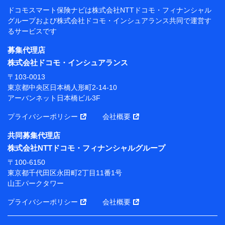
閲覧履歴、購買履歴、ご契約内容等のパーソナルデータを分
ドコモスマート保険ナビは
株式会社NTTドコモ・フィナンシャル
析して、お客さまの趣味・嗜好・傾向に応じたサービス・商
グループおよび
株式会社ドコモ・インシュアランス共同で
運営す
品等に関するご提案や広告の配信等を行うことがありま
るサービスです
す。）
各種セミナーの開催のため
募集代理店
コンサルティングサービスの実施のため
株式会社ドコモ・インシュアランス
アンケートやキャンペーン等の実施のため
上記に係る案内・手続き・管理等付帯業務を行うため
〒103-0013
東京都中央区日本橋人形町2-14-10
【当該個人データの管理について責任を有する者の名
アーバンネット日本橋ビル3F
称・住所・代表者名】
プライバシーポリシー
会社概要
当該個人データを取り扱う各共同利用者（詳細は次のと
おり）
共同募集代理店
東京都千代田区永田町2丁目11番1号 山王パークタワー
株式会社NTTドコモ・フィナンシャルグループ
株式会社NTTドコモ・フィナンシャルグループ 代表取
〒100-6150
締役社長 廣井 孝史
東京都千代田区永田町2丁目11番1号
山王パークタワー
東京都中央区日本橋人形町2-14-10 アーバンネット日
本橋ビル 3F
プライバシーポリシー
会社概要
株式会社ドコモ・インシュアランス 代表取締役社
長 吉村 忠義