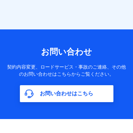
提供する各種サービスなどのご契約・ご利用などに関する情
報。例として、当社または株式会社NTTドコモ・フィナンシ
ャルグループが提供する各種サービスのご契約状態・ご利用
履歴インターネット利用時の行動に関する情報、アプリケー
ション利用時の行動に関する情報、購入されたサービスや商
品の名称・購入場所・決済に関する情報、アンケートの回答
に関する情報などが含まれます。
保険関連サービス情報
当社または株式会社NTTドコモ・フィナンシャルグループが
お問い合わせ
提供する保険関連サービスに関して取得し、又は保有する情
報。例として、見積請求受付時、資料請求受付時又はユーザ
ー登録受付時に提供いただいた情報（氏名、住所、生年月
契約内容変更、ロードサービス・事故のご連絡、その他
日、性別、保険契約者と被保険者の関係、保険加入の目的、
のお問い合わせはこちらからご覧ください。
保険商品の内容、保険料、保険料のお支払方法、車のメーカ
ーや走行距離などの情報、建物の構造や築年数などの情報、
ペットの種類や年齢など）及びお客様との応対記録（お客様
に提示した比較見積の試算結果情報、メールマガジンを提供
お問い合わせはこちら
した際のメール内容や送信履歴の情報及び保険の更改案内等
を提供した際のメール内容や送信履歴などの情報）が含まれ
ます。
保険契約情報
当社または株式会社NTTドコモ・フィナンシャルグループが
取得し、又は保有する保険契約に関する情報。例として、保
険契約者及び被保険者の氏名、住所、生年月日、性別、保険