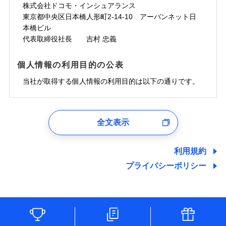
株式会社ドコモ・インシュアランス
東京都中央区日本橋人形町2-14-10 アーバンネット日
本橋ビル
代表取締役社長 吉村 忠義
個人情報の利用目的の公表
当社が取得する個人情報の利用目的は以下の通りです。
1.見積請求受付時、資料請求受付時、ユーザー登録受
付時
全文表示
ユーザー登録受付および、管理のため
郵便、電話、およびＥメール等により、当社と取引のあるも
しくは委託を受けている保険会社・提携会社の保険その他に
利用規約
関する情報を提供し、金融商品等の契約を勧奨するため、ま
プライバシーポリシー
た維持管理等の委託業務遂行のため、またそれらに付帯、関
連する当社および提携会社のサービスを案内、提供するため
（なお、当社は複数の保険会社と取引があり、取得した個人
情報を取引のある他の保険会社の商品・サービスをご提案す
るために利用させていただくことがあります。）
各種セミナーの開催のため