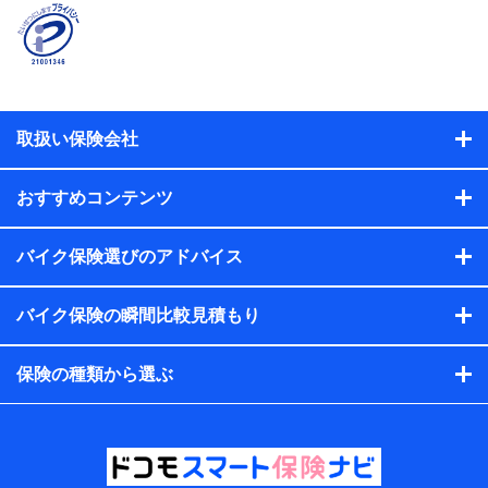
契約者と被保険者の関係、保険加入の目的、保険商品の内
容、保険料、保険料のお支払方法、車のメーカーや走行距離
などの情報、建物の構造や築年数などの情報、ペットの種類
や年齢などの情報などが含まれます。
提供当事者から受領当事者が個人データを取得する方法
電子的・電磁的方法等
取扱い保険会社
【共同して利用する者の範囲】
当社
おすすめコンテンツ
株式会社NTTドコモ・フィナンシャルグループ
【利用目的】
バイク保険選びのアドバイス
当社または株式会社NTTドコモ・フィナンシャルグループが
バイク保険の瞬間比較見積もり
提供する保険関連サービスにおけるユーザー登録受付および
管理のため
当社または株式会社NTTドコモ・フィナンシャルグループと
保険の種類から選ぶ
取引のあるもしくは委託を受けている保険会社・提携会社の
保険その他に関する情報を提供するため、また維持管理等の
委託業務遂行のため、またそれらに付帯、関連する当社また
は株式会社NTTドコモ・フィナンシャルグループおよび提携
会社のサービスを案内、提供するため
（各サービスで取得したサービス利用履歴、ウェブサイトの