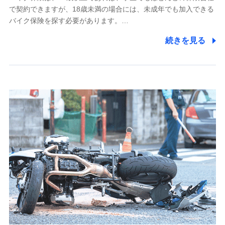
で契約できますが、18歳未満の場合には、未成年でも加入できる
7.社員（従業者）の個人情報
バイク保険を探す必要があります。…
人事･勤怠･健康・労務等の管理、給与支給、福利厚生・採用
続きを見る
退職関連処理等の各種手続きのため、当社と従業員または従
業員同士の連絡のため
8.取引先個人情報
取引先としての選定業務、営業情報の提供業務、契約締結手
続き業務、取引管理業務、およびこれらに準ずる業務の遂行
のため
9.お問い合わせ情報
各種お問い合わせに対応するため
10.受託業務の 個人情報
受託業務の遂行およびこれらに準ずる業務の遂行のため
11.マイカー通勤管理クラウド並びに法人向けASPサー
ビスに関してのお問い合わせ情報