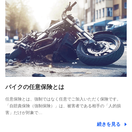
SBIリスタ少額短期保険会社
(https://www.jishin.co.jp/)
スマートプラス少額短期保険株式会社
（https://www.smartplus-insurance.com/）
チューリッヒ少額短期保険株式会社
(https://www.zurichssi.co.jp/)
Tokio Marine X少額短期保険株式会社
(https://www.tokiomarine-x.co.jp/)
ペットメディカルサポート株式会社
(https://pshoken.co.jp/)
リトルファミリー少額短期保険株式会社
(https://www.littlefamily-ssi.com/)
バイクの任意保険とは
2.共同募集を行う代理店から受領する個人情報
郵便、電話、およびＥメール等により、当社と取引のあるも
任意保険とは、強制ではなく任意でご加入いただく保険です。
しくは委託を受けている保険会社・提携会社の保険その他に
「自賠責保険（強制保険）」は、被害者である相手の「人的損
関する情報を提供し、金融商品等の契約を勧奨するため、ま
害」だけが対象で…
た維持管理等の委託業務遂行のため、またそれらに付帯、関
連する当社および提携会社のサービスを案内、提供するため
続きを見る
（なお、当社は複数の保険会社と取引があり、取得した個人
情報を取引のある他の保険会社の商品・サービスをご提案す