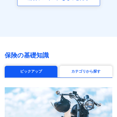
（https://www.axa.co.jp/）
SBI生命保険株式会社（https://www.sbilife.co.jp/）
FWD生命保険株式会社
（https://www.fwdlife.co.jp/）
ソニー生命保険株式会社
（https://www.sonylife.co.jp）
SOMPOひまわり生命保険株式会社
（https://www.himawari-life.co.jp/）
第一ネオ生命保険株式会社
保険の基礎知識
（https://neofirst.co.jp/）
大樹生命保険株式会社（https://www.taiju-
life.co.jp）
ピックアップ
カテゴリから探す
太陽生命保険株式会社（https://www.taiyo-
seimei.co.jp）
チューリッヒ生命保険株式会社
（https://www.zurichlife.co.jp/）
東京海上日動あんしん生命保険株式会社
（https://www.tmn-anshin.co.jp/）
なないろ生命保険株式会社
（https://www.nanairolife.co.jp/）