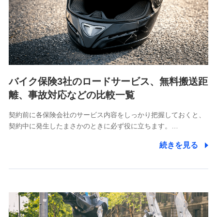
当社は利用目的の達成に必要な範囲内において個人情報
の取り扱いの全部または一部を委託する場合がありま
す。
個人データの共同利用
当社は株式会社NTTドコモとの間で、以下のとおり個
人データを共同利用します。
バイク保険3社のロードサービス、無料搬送距
【共同して利用される利用データの項目】
離、事故対応などの比較一覧
当社又は株式会社NTTドコモがサービス提供等を通じて
契約前に各保険会社のサービス内容をしっかり把握しておくと、
取得した、以下の情報などの個人データ
契約中に発生したまさかのときに必ず役に立ちます。…
基本情報
続きを見る
氏名、電話番号、メールアドレス、お客さまの識別子、属
性、連絡先、dポイントサービスのご利用に関する情報。例
として、dポイントカード番号、性別、年齢、家族構成、住
所、dポイント残高、dポイント利用履歴などが含まれます。
利用情報
当社又は株式会社NTTドコモが提供する各種サービスなどの
ご契約・ご利用などに関する情報。例として、当社又は株式
会社NTTドコモが提供する各種サービスのご契約状態・ご利