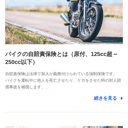
日本生命保険相互会社
（https://www.nissay.co.jp）
はなさく生命保険株式会社
（https://www.life8739.co.jp/）
マニュライフ生命保険株式会社
（https://www.manulife.co.jp/）
三井住友海上あいおい生命保険株式会社
（https://www.msa-life.co.jp/）
バイクの自賠責保険とは（原付、125cc超～
メットライフ生命株式会社
(https://www.metlife.co.jp/)
250cc以下）
メディケア生命保険株式会社
（https://www.medicarelife.com/）
自賠責保険は法律で加入が義務付けられている強制保険です。
バイクを運転中に他人を死亡させたり、ケガをさせた時の対人賠
■少額短期保険
償事故を補償します。…
株式会社アシロ少額短期保険
(https://kailash.co.jp/)
続きを見る
SBIいきいき少額短期保険会社 (https://www.i-
sedai.com/)
SBIペット少額短期保険株式会社
(https://www.sbipet-ssi.co.jp/)