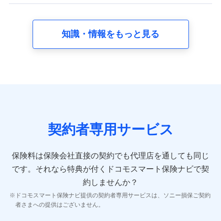
【共同して利用する者の範囲】
当社
知識・情報をもっと見る
株式会社NTTドコモ
【利用する者の利用目的】
当社又は株式会社NTTドコモが提供する保険関連サービスに
おけるユーザ登録受付および管理のため
当社又は株式会社NTTドコモと取引のあるもしくは委託を受
けている保険会社・提携会社の保険その他に関する情報を提
供するため、また維持管理等の委託業務遂行のため、またそ
れらに付帯、関連する当社、株式会社NTTドコモおよび提携
契約者専用サービス
会社のサービスを案内、提供するため
（各サービスで取得したサービス利用履歴、ウェブサイトの
閲覧履歴、購買履歴、ご契約内容等のパーソナルデータを分
保険料は保険会社直接の契約でも代理店を通しても同じ
析して、お客さまの趣味・嗜好・傾向に応じたサービス・商
です。
それなら特典が付くドコモスマート保険ナビで契
品等に関するご提案や広告の配信等を行うことがありま
す。）
約しませんか？
各種セミナーの開催のため
ドコモスマート保険ナビ提供の契約者専用サービスは、ソニー損保ご契約
コンサルティングサービスの実施のため
者さまへの提供はございません。
アンケートやキャンペーン等の実施のため
上記に係る案内・手続き・管理等付帯業務を行うため