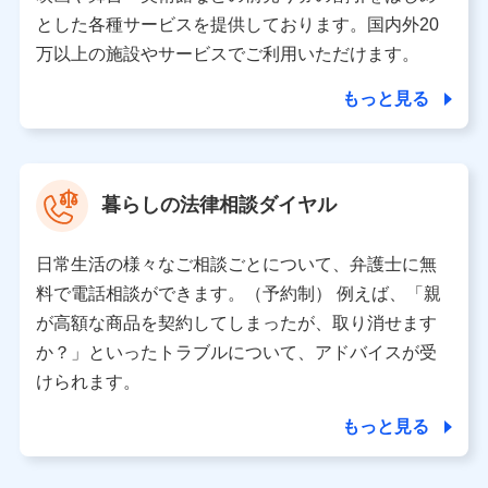
月11日以降、一度もdポイントクラブ会員であったこと
とした各種サービスを提供しております。国内外20
がないお客さまに限る）に関する、2019年12月10日以
万以上の施設やサービスでご利用いただけます。
前に取得した個人データは、こちら の利用目的の範囲内
に限って共同利用します。
もっと見る
当社は株式会社NTTドコモ・フィナンシャルグループ
との間で、以下のとおり個人データを共同利用しま
す。
暮らしの法律相談ダイヤル
【共同して利用される利用データの項目】
当社または株式会社NTTドコモ・フィナンシャルグルー
日常生活の様々なご相談ごとについて、弁護士に無
プがサービス提供等を通じて取得した、以下の情報など
料で電話相談ができます。（予約制） 例えば、「親
の個人データ
が高額な商品を契約してしまったが、取り消せます
基本情報
か？」といったトラブルについて、アドバイスが受
氏名、電話番号、メールアドレス、お客さまの識別子、属
けられます。
性、連絡先、dポイントサービスのご利用に関する情報。例
として、dポイントカード番号、性別、年齢、家族構成、住
もっと見る
所、dポイント残高、dポイント利用履歴などが含まれます。
利用情報
当社または株式会社NTTドコモ・フィナンシャルグループが