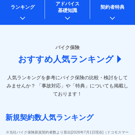
コンサルティングサービスの実施のため
アドバイス
アンケートやキャンペーン等の実施のため
ランキング
契約者特典
基礎知識
上記に係る案内・手続き・管理等付帯業務を行うため
* 当社が委託を受けている保険会社の情報は、保険会社
のホームページに掲載しておりますので、ご確認くださ
い。
■損害保険
バイク保険
あいおいニッセイ同和損害保険株式会社
おすすめ人気ランキング
(https://www.aioinissaydowa.co.jp/)
アクサ損害保険株式会社 (https://www.axa-
direct.co.jp/)
人気ランキングを参考にバイク保険の比較・検討をして
アニコム損害保険株式会社 (https://www.anicom-
sompo.co.jp/)
みませんか？
「事故対応」や「特典」についても掲載し
東京海上ダイレクト損害保険株式会社
ております！
(https://www.e-design.net/)
AIG損害保険株式会社
(https://www.aig.co.jp/sonpo)
新規契約数人気ランキング
ＳＢＩ損害保険株式会社
(https://www.sbisonpo.co.jp/)
ジェイアイ傷害火災保険株式会社
当社バイク保険新規契約者数より算出[2026年7月1日現在]（ドコモスマー