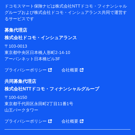
閲覧履歴、購買履歴、ご契約内容等のパーソナルデータを分
ドコモスマート保険ナビは
株式会社NTTドコモ・フィナンシャル
析して、お客さまの趣味・嗜好・傾向に応じたサービス・商
グループおよび
株式会社ドコモ・インシュアランス共同で
運営す
品等に関するご提案や広告の配信等を行うことがありま
るサービスです
す。）
各種セミナーの開催のため
募集代理店
コンサルティングサービスの実施のため
株式会社ドコモ・インシュアランス
アンケートやキャンペーン等の実施のため
上記に係る案内・手続き・管理等付帯業務を行うため
〒103-0013
東京都中央区日本橋人形町2-14-10
【当該個人データの管理について責任を有する者の名
アーバンネット日本橋ビル3F
称・住所・代表者名】
プライバシーポリシー
会社概要
当該個人データを取り扱う各共同利用者（詳細は次のと
おり）
共同募集代理店
東京都千代田区永田町2丁目11番1号 山王パークタワー
株式会社NTTドコモ・フィナンシャルグループ
株式会社NTTドコモ・フィナンシャルグループ 代表取
〒100-6150
締役社長 廣井 孝史
東京都千代田区永田町2丁目11番1号
山王パークタワー
東京都中央区日本橋人形町2-14-10 アーバンネット日
本橋ビル 3F
プライバシーポリシー
会社概要
株式会社ドコモ・インシュアランス 代表取締役社
長 吉村 忠義