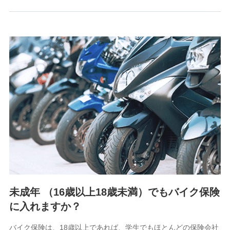
るために利用させていただくことがあります。）
上記に係る連絡・手続き・管理等付帯業務を行うため
3.セミナー募集サイトから取得した個人情報
各種セミナーの案内、開催のため
上記に係る連絡・手続き・管理等付帯業務を行うため
4.家族・友達紹介にて取得した個人情報
被紹介者への連絡、及び当社と取引のあるもしくは委託を受
けている保険会社・提携会社の保険その他に関する情報を提
供し、金融商品等の契約を勧奨するため
アンケートやキャンペーン等の実施のため
上記に係る連絡・手続き・管理等付帯業務を行うため
5.通話録音にて取得する情報
電話対応の品質向上およびお問合せ内容の正確な把握のため
未成年 （16歳以上18歳未満）でもバイク保険
に入れますか？
6.採用応募者の個人情報
採用選考および入社手続を実施するため
バイク保険は、18歳以上であれば、学生でもほとんどの保険会社