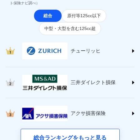
(https://www.jihoken.co.jp/)
ト保険ナビ調べ）
ソニー損害保険株式会社
総合
原付等125cc以下
(https://www.sonysonpo.co.jp/)
損害保険ジャパン株式会社 (https://www.sompo-
中型・大型を含む125cc超
japan.co.jp/)
ＳＯＭＰＯダイレクト損害保険株式会社
(https://www.sompo-direct.co.jp/)
チューリッヒ保険会社 (https://www.zurich.co.jp/)
チューリッヒ
東京海上日動火災保険株式会社
(https://www.tokiomarine-nichido.co.jp/)
日新火災海上保険株式会社
(https://www.nisshinfire.co.jp/)
三井ダイレクト損保
ペット＆ファミリー損害保険株式会社
(https://www.petfamilyins.co.jp/)
三井住友海上火災保険株式会社 (https://www.ms-
ins.com/)
三井ダイレクト損害保険株式会社
アクサ損害保険
(https://www.mitsui-direct.co.jp/)
■生命保険
総合ランキングをもっと見る
アクサ生命保険株式会社