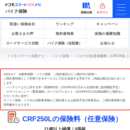
バイク保険
保険比較
ログイン
メニュー
取扱い保険会社
ランキング
キャンペーン
お客さまの声
契約者特典
保険の基礎知識
ロードサービス比較
バイク保険（自賠責）
お知らせ
ドコモスマート保険ナビ
バイク保険
バイクの任意保険料（CRF250L
2026.8.7 自動車保険・バイク保険 ご契約者並びにご検討中の皆様へ
ご契約者特典として利用できるサービスに下記を追加する予定です。詳細は後日お知らせいた
します。
・バッテリー上りに対する年一回無料対応（2026年9月1日から全契約者に提供開始予定）
・エマージェンシー（緊急連絡）カードのプレゼント（2026年9月1日以降始期のご契約をい
ただいた方に送付）
※ソニー損保・ドコモの自動車保険のご契約者さまは追加予定の特典含め、ご契約者特典の提
供対象外となります。
CRF250Lの保険料（任意保険）
21歳以上補償｜9等級