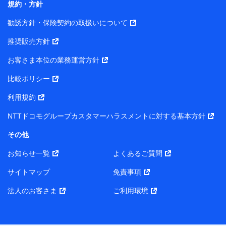
規約・方針
また当社は、オンライン面談による保険のご相談にあた
勧誘方針・保険契約の取扱いについて
って、以下の提携代理店とお客様の個人データを共同利
用することがあります。
推奨販売方針
1. 共同利用する個人データの項目
お客さま本位の業務運営方針
比較ポリシー
氏名、生年月日、住所、メールアドレス、電話番号、個人の
属性に関する情報、資料請求の情報（有無を含みます。）、
利用規約
相談予約に関する情報等
保険契約者および被保険者の氏名・住所・生年月日・性別・
NTTドコモグループカスタマーハラスメントに対する基本方針
保険契約者と被保険者との関係等
お客さまが当該サービスに派生してお申込みされた、当社取
その他
扱とならない保険契約の内容等
その他、当社が保険関連サービスの提供に付随して取得した
お知らせ一覧
よくあるご質問
情報
サイトマップ
免責事項
2. 共同利用者の範囲
法人のお客さま
ご利用環境
当社（https://www.docomo-insurance.co.jp/）
ブロードマインド株式会社（https://www.b-minded.com/）
3. 共同利用における個人データの利用目的