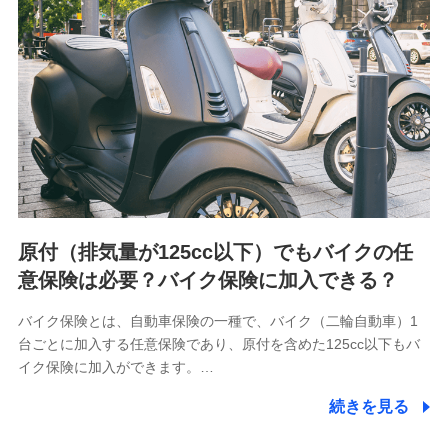
用履歴インターネット利用時の行動に関する情報、アプリケ
ーション利用時の行動に関する情報、購入されたサービスや
商品の名称・購入場所・決済に関する情報、アンケートの回
答に関する情報などが含まれます。
保険関連サービス情報
当社又は株式会社NTTドコモが提供する保険関連サービスに
関して取得し、又は保有する情報。例として、見積請求受付
時、資料請求受付時又はユーザー登録受付時に提供いただい
た情報（氏名、住所、生年月日、性別、保険契約者と被保険
者の関係、保険加入の目的、保険商品の内容、保険料、保険
料のお支払方法、車のメーカーや走行距離などの情報、建物
の構造や築年数などの情報、ペットの種類や年齢など）及び
お客様との応対記録 （お客様に提示した比較見積の試算結
原付（排気量が125cc以下）でもバイクの任
果情報、メールマガジンを提供した際のメール内容や送信履
歴の情報及び保険の更改案内等を提供した際のメール内容や
意保険は必要？バイク保険に加入できる？
送信履歴などの情報）が含まれます。
保険契約情報
バイク保険とは、自動車保険の一種で、バイク（二輪自動車）1
当社又は株式会社NTTドコモが取得し、又は保有する保険契
台ごとに加入する任意保険であり、原付を含めた125cc以下もバ
約に関する情報。例として、保険契約者及び被保険者の氏
名、住所、生年月日、性別、保険契約者と被保険者の関係、
イク保険に加入ができます。…
保険加入の目的、保険商品の内容、保険料、保険料のお支払
方法、車のメーカーや走行距離などの情報、建物の構造や築
続きを見る
年数などの情報、ペットの種類や年齢などの情報などが含ま
れます。