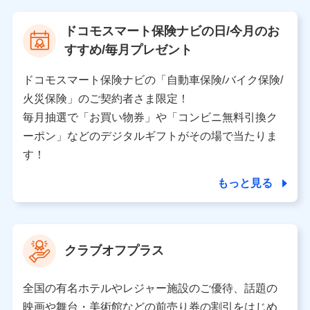
【当該個人データの管理について責任を有する者の名
ドコモスマート保険ナビの日/今月のお
称・住所・代表者名】
すすめ/毎月プレゼント
当該個人データを取り扱う各共同利用者（詳細は次のと
おり）
ドコモスマート保険ナビの「自動車保険/バイク保険/
東京都千代田区永田町2丁目11番1号 山王パークタワー
火災保険」のご契約者さま限定！
株式会社NTTドコモ 代表取締役社長 前田 義晃
毎月抽選で「お買い物券」や「コンビニ無料引換ク
ーポン」などのデジタルギフトがその場で当たりま
東京都中央区日本橋人形町2-14-10 アーバンネット日
本橋ビル 3F
す！
株式会社ドコモ・インシュアランス 代表取締役社
長 吉村 忠義
もっと見る
※ 当社および株式会社NTTドコモは、お客さまの情報
を利用させていただくにあたっては、「NTTドコモ パー
ソナルデータ憲章」に定める行動原則を順守します 。
クラブオフプラス
※ パーソナルデータダッシュボードの「第三者提供の
管理」の設定状態にかかわらず、共同利用する場合があ
ります。
全国の有名ホテルやレジャー施設のご優待、話題の
※ dポイントクラブ会員ではないお客さま（2019年12
映画や舞台・美術館などの前売り券の割引をはじめ