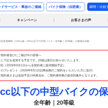
ードサービス・事故のご連絡
バイク保険（自賠責）
瞬間！比較
キャンペーン
お客さまの声
任意保険料（125cc超～250cc以下の中型バイク｜全年齢｜20等級）の相場を比較
険 ご契約者並びにご検討中の皆様へ
スに下記を追加する予定です。詳細は後日お知らせいたします。
応（2026年9月1日から全契約者に提供開始予定）
のプレゼント（2026年9月1日以降始期のご契約をいただいた方に送付）
ご契約者さまは追加予定の特典含め、ご契約者特典の提供対象外となります。
250cc以下の中型バイク
全年齢｜20等級