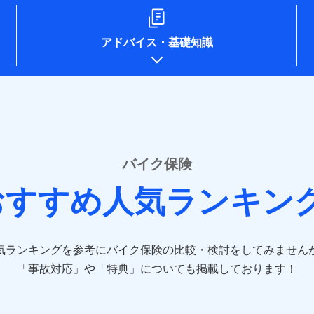
ompo.co.jp/)
e-design.net/)
npo)
アドバイス
・
基礎知識
o.jp/)
ken.co.jp/)
.co.jp/)
pan.co.jp/)
sompo-direct.co.jp/)
/)
rine-nichido.co.jp/)
e.co.jp/)
バイク保険
tfamilyins.co.jp/)
おすすめ人気ランキン
ns.com/)
-direct.co.jp/)
気ランキングを参考にバイク保険の比較・検討をしてみません
jp/）
jp/）
「事故対応」や「特典」についても掲載しております！
.jp/）
co.jp）