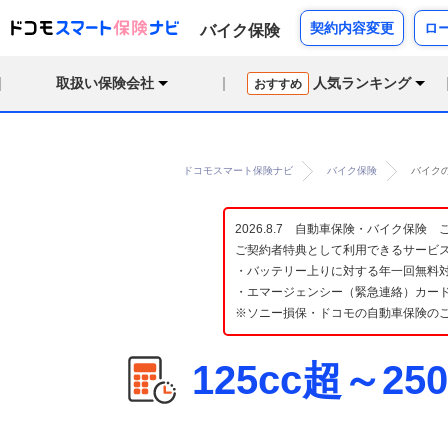
契約内容変更
ロ
バイク保険
取扱い保険会社
人気ランキング
おすすめ
ドコモスマート保険ナビ
バイク保険
バイクの
2026.8.7 自動車保険・バイク保
ご契約者特典として利用できるサービ
・バッテリー上りに対する年一回無料対
・エマージェンシー（緊急連絡）カード
※ソニー損保・ドコモの自動車保険の
125cc超～