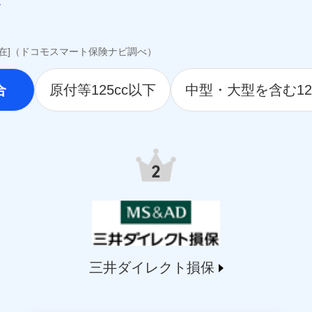
awari-life.co.jp/）
jp/）
o.jp）
i.co.jp）
現在]（ドコモスマート保険ナビ調べ）
hlife.co.jp/）
.tmn-anshin.co.jp/）
合
原付等125cc以下
中型・大型を含む12
ife.co.jp/）
.jp）
9.co.jp/）
life.co.jp/）
.msa-life.co.jp/）
o.jp/)
arelife.com/）
jp/)
ai.com/)
t-ssi.co.jp/)
三井ダイレクト損保
o.jp/)
martplus-insurance.com/）
ichssi.co.jp/)