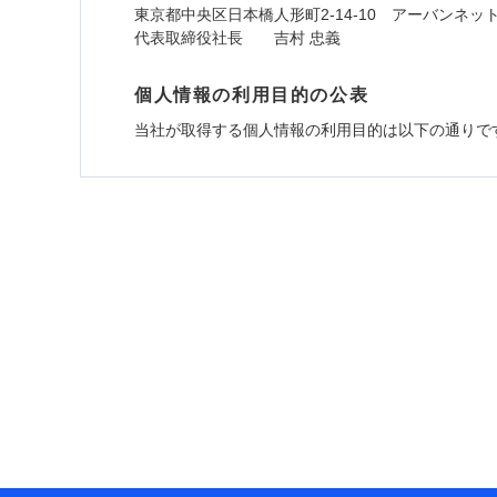
東京都中央区日本橋人形町2-14-10 アーバンネッ
代表取締役社長 吉村 忠義
個人情報の利用目的の公表
当社が取得する個人情報の利用目的は以下の通りで
1.見積請求受付時、資料請求受付時、ユーザー
ユーザー登録受付および、管理のため
郵便、電話、およびＥメール等により、当社と取引
め、また維持管理等の委託業務遂行のため、またそ
（なお、当社は複数の保険会社と取引があり、取得
各種セミナーの開催のため
コンサルティングサービスの実施のため
アンケートやキャンペーン等の実施のため
上記に係る案内・手続き・管理等付帯業務を行うた
* 当社が委託を受けている保険会社の情報は、保
■損害保険
あいおいニッセイ同和損害保険株式会社 (https://www.
アクサ損害保険株式会社 (https://www.axa-direct.