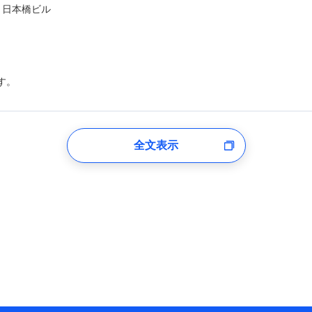
ト日本橋ビル
す。
登録受付時
全文表示
のあるもしくは委託を受けている保険会社・提携会社の保険その他に関
れらに付帯、関連する当社および提携会社のサービスを案内、提供する
した個人情報を取引のある他の保険会社の商品・サービスをご提案する
め
険会社のホームページに掲載しておりますので、ご確認ください。
aioinissaydowa.co.jp/)
co.jp/)