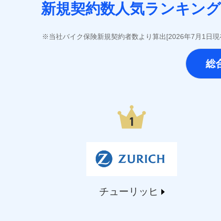
SOMPOひまわり生命保険株式会社（https://www.him
新規契約数人気ランキング
第一ネオ生命保険株式会社（https://neofirst.co.
大樹生命保険株式会社（https://www.taiju-life.c
太陽生命保険株式会社（https://www.taiyo-seime
当社バイク保険新規契約者数より算出[2026年7月1日
チューリッヒ生命保険株式会社（https://www.zuric
東京海上日動あんしん生命保険株式会社（https://www
総
なないろ生命保険株式会社（https://www.nanairol
日本生命保険相互会社（https://www.nissay.co
はなさく生命保険株式会社（https://www.life873
マニュライフ生命保険株式会社（https://www.manu
三井住友海上あいおい生命保険株式会社（https://www
メットライフ生命株式会社(https://www.metlife.c
メディケア生命保険株式会社（https://www.medic
■少額短期保険
株式会社アシロ少額短期保険 (https://kailash.co.
SBIいきいき少額短期保険会社 (https://www.i-sed
SBIペット少額短期保険株式会社 (https://www.sbipe
チューリッヒ
SBIリスタ少額短期保険会社 (https://www.jishin.c
スマートプラス少額短期保険株式会社（https://www.s
チューリッヒ少額短期保険株式会社(https://www.zur