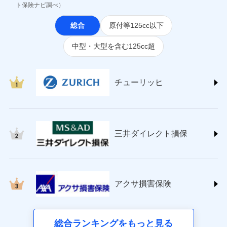
(https://www.jihoken.co.jp/)
ト保険ナビ調べ）
ソニー損害保険株式会社
総合
原付等125cc以下
(https://www.sonysonpo.co.jp/)
損害保険ジャパン株式会社 (https://www.sompo-
中型・大型を含む125cc超
japan.co.jp/)
ＳＯＭＰＯダイレクト損害保険株式会社
(https://www.sompo-direct.co.jp/)
チューリッヒ保険会社 (https://www.zurich.co.jp/)
チューリッヒ
東京海上日動火災保険株式会社
(https://www.tokiomarine-nichido.co.jp/)
日新火災海上保険株式会社
(https://www.nisshinfire.co.jp/)
三井ダイレクト損保
ペット＆ファミリー損害保険株式会社
(https://www.petfamilyins.co.jp/)
三井住友海上火災保険株式会社 (https://www.ms-
ins.com/)
三井ダイレクト損害保険株式会社
アクサ損害保険
(https://www.mitsui-direct.co.jp/)
■生命保険
総合ランキングをもっと見る
アクサ生命保険株式会社