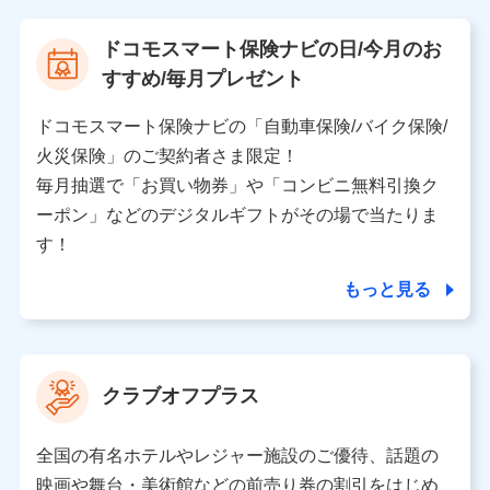
【当該個人データの管理について責任を有する者の名
ドコモスマート保険ナビの日/今月のお
称・住所・代表者名】
すすめ/毎月プレゼント
当該個人データを取り扱う各共同利用者（詳細は次のと
おり）
ドコモスマート保険ナビの「自動車保険/バイク保険/
東京都千代田区永田町2丁目11番1号 山王パークタワー
火災保険」のご契約者さま限定！
株式会社NTTドコモ 代表取締役社長 前田 義晃
毎月抽選で「お買い物券」や「コンビニ無料引換ク
ーポン」などのデジタルギフトがその場で当たりま
東京都中央区日本橋人形町2-14-10 アーバンネット日
本橋ビル 3F
す！
株式会社ドコモ・インシュアランス 代表取締役社
長 吉村 忠義
もっと見る
※ 当社および株式会社NTTドコモは、お客さまの情報
を利用させていただくにあたっては、「NTTドコモ パー
ソナルデータ憲章」に定める行動原則を順守します 。
クラブオフプラス
※ パーソナルデータダッシュボードの「第三者提供の
管理」の設定状態にかかわらず、共同利用する場合があ
ります。
全国の有名ホテルやレジャー施設のご優待、話題の
※ dポイントクラブ会員ではないお客さま（2019年12
映画や舞台・美術館などの前売り券の割引をはじめ