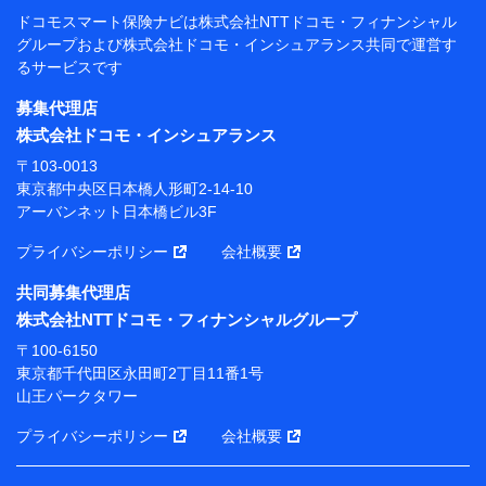
閲覧履歴、購買履歴、ご契約内容等のパーソナルデータを分
ドコモスマート保険ナビは
株式会社NTTドコモ・フィナンシャル
析して、お客さまの趣味・嗜好・傾向に応じたサービス・商
グループおよび
株式会社ドコモ・インシュアランス共同で
運営す
品等に関するご提案や広告の配信等を行うことがありま
るサービスです
す。）
各種セミナーの開催のため
募集代理店
コンサルティングサービスの実施のため
株式会社ドコモ・インシュアランス
アンケートやキャンペーン等の実施のため
上記に係る案内・手続き・管理等付帯業務を行うため
〒103-0013
東京都中央区日本橋人形町2-14-10
【当該個人データの管理について責任を有する者の名
アーバンネット日本橋ビル3F
称・住所・代表者名】
プライバシーポリシー
会社概要
当該個人データを取り扱う各共同利用者（詳細は次のと
おり）
共同募集代理店
東京都千代田区永田町2丁目11番1号 山王パークタワー
株式会社NTTドコモ・フィナンシャルグループ
株式会社NTTドコモ・フィナンシャルグループ 代表取
〒100-6150
締役社長 廣井 孝史
東京都千代田区永田町2丁目11番1号
山王パークタワー
東京都中央区日本橋人形町2-14-10 アーバンネット日
本橋ビル 3F
プライバシーポリシー
会社概要
株式会社ドコモ・インシュアランス 代表取締役社
長 吉村 忠義