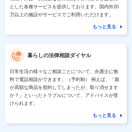
月11日以降、一度もdポイントクラブ会員であったこと
とした各種サービスを提供しております。国内外20
がないお客さまに限る）に関する、2019年12月10日以
万以上の施設やサービスでご利用いただけます。
前に取得した個人データは、こちら の利用目的の範囲内
に限って共同利用します。
もっと見る
当社は株式会社NTTドコモ・フィナンシャルグループ
との間で、以下のとおり個人データを共同利用しま
す。
暮らしの法律相談ダイヤル
【共同して利用される利用データの項目】
当社または株式会社NTTドコモ・フィナンシャルグルー
日常生活の様々なご相談ごとについて、弁護士に無
プがサービス提供等を通じて取得した、以下の情報など
料で電話相談ができます。（予約制） 例えば、「親
の個人データ
が高額な商品を契約してしまったが、取り消せます
基本情報
か？」といったトラブルについて、アドバイスが受
氏名、電話番号、メールアドレス、お客さまの識別子、属
けられます。
性、連絡先、dポイントサービスのご利用に関する情報。例
として、dポイントカード番号、性別、年齢、家族構成、住
もっと見る
所、dポイント残高、dポイント利用履歴などが含まれます。
利用情報
当社または株式会社NTTドコモ・フィナンシャルグループが