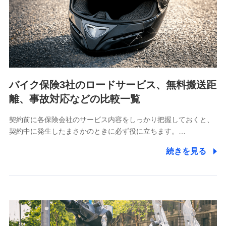
当社は利用目的の達成に必要な範囲内において個人情報
の取り扱いの全部または一部を委託する場合がありま
す。
個人データの共同利用
当社は株式会社NTTドコモとの間で、以下のとおり個
人データを共同利用します。
バイク保険3社のロードサービス、無料搬送距
【共同して利用される利用データの項目】
離、事故対応などの比較一覧
当社又は株式会社NTTドコモがサービス提供等を通じて
契約前に各保険会社のサービス内容をしっかり把握しておくと、
取得した、以下の情報などの個人データ
契約中に発生したまさかのときに必ず役に立ちます。…
基本情報
続きを見る
氏名、電話番号、メールアドレス、お客さまの識別子、属
性、連絡先、dポイントサービスのご利用に関する情報。例
として、dポイントカード番号、性別、年齢、家族構成、住
所、dポイント残高、dポイント利用履歴などが含まれます。
利用情報
当社又は株式会社NTTドコモが提供する各種サービスなどの
ご契約・ご利用などに関する情報。例として、当社又は株式
会社NTTドコモが提供する各種サービスのご契約状態・ご利