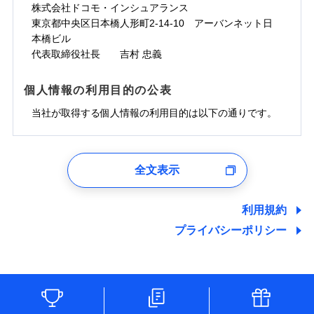
株式会社ドコモ・インシュアランス
東京都中央区日本橋人形町2-14-10 アーバンネット日
本橋ビル
代表取締役社長 吉村 忠義
個人情報の利用目的の公表
当社が取得する個人情報の利用目的は以下の通りです。
1.見積請求受付時、資料請求受付時、ユーザー登録受
付時
全文表示
ユーザー登録受付および、管理のため
郵便、電話、およびＥメール等により、当社と取引のあるも
しくは委託を受けている保険会社・提携会社の保険その他に
利用規約
関する情報を提供し、金融商品等の契約を勧奨するため、ま
プライバシーポリシー
た維持管理等の委託業務遂行のため、またそれらに付帯、関
連する当社および提携会社のサービスを案内、提供するため
（なお、当社は複数の保険会社と取引があり、取得した個人
情報を取引のある他の保険会社の商品・サービスをご提案す
るために利用させていただくことがあります。）
各種セミナーの開催のため