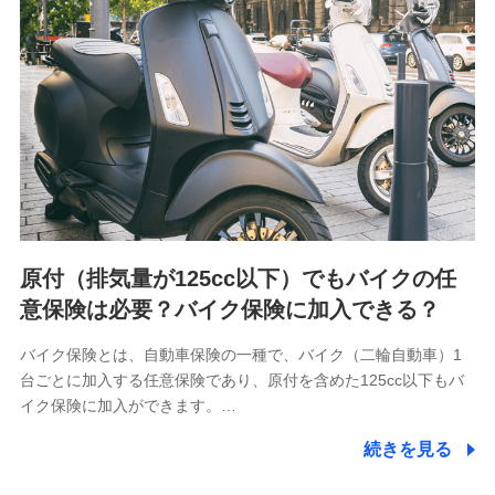
用履歴インターネット利用時の行動に関する情報、アプリケ
ーション利用時の行動に関する情報、購入されたサービスや
商品の名称・購入場所・決済に関する情報、アンケートの回
答に関する情報などが含まれます。
保険関連サービス情報
当社又は株式会社NTTドコモが提供する保険関連サービスに
関して取得し、又は保有する情報。例として、見積請求受付
時、資料請求受付時又はユーザー登録受付時に提供いただい
た情報（氏名、住所、生年月日、性別、保険契約者と被保険
者の関係、保険加入の目的、保険商品の内容、保険料、保険
料のお支払方法、車のメーカーや走行距離などの情報、建物
の構造や築年数などの情報、ペットの種類や年齢など）及び
お客様との応対記録 （お客様に提示した比較見積の試算結
原付（排気量が125cc以下）でもバイクの任
果情報、メールマガジンを提供した際のメール内容や送信履
歴の情報及び保険の更改案内等を提供した際のメール内容や
意保険は必要？バイク保険に加入できる？
送信履歴などの情報）が含まれます。
保険契約情報
バイク保険とは、自動車保険の一種で、バイク（二輪自動車）1
当社又は株式会社NTTドコモが取得し、又は保有する保険契
台ごとに加入する任意保険であり、原付を含めた125cc以下もバ
約に関する情報。例として、保険契約者及び被保険者の氏
名、住所、生年月日、性別、保険契約者と被保険者の関係、
イク保険に加入ができます。…
保険加入の目的、保険商品の内容、保険料、保険料のお支払
方法、車のメーカーや走行距離などの情報、建物の構造や築
続きを見る
年数などの情報、ペットの種類や年齢などの情報などが含ま
れます。