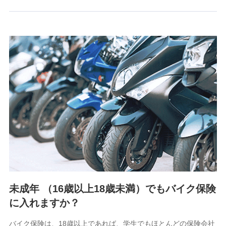
るために利用させていただくことがあります。）
上記に係る連絡・手続き・管理等付帯業務を行うため
3.セミナー募集サイトから取得した個人情報
各種セミナーの案内、開催のため
上記に係る連絡・手続き・管理等付帯業務を行うため
4.家族・友達紹介にて取得した個人情報
被紹介者への連絡、及び当社と取引のあるもしくは委託を受
けている保険会社・提携会社の保険その他に関する情報を提
供し、金融商品等の契約を勧奨するため
アンケートやキャンペーン等の実施のため
上記に係る連絡・手続き・管理等付帯業務を行うため
5.通話録音にて取得する情報
電話対応の品質向上およびお問合せ内容の正確な把握のため
未成年 （16歳以上18歳未満）でもバイク保険
に入れますか？
6.採用応募者の個人情報
採用選考および入社手続を実施するため
バイク保険は、18歳以上であれば、学生でもほとんどの保険会社