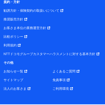
規約・方針
また当社は、オンライン面談による保険のご相談にあた
勧誘方針・保険契約の取扱いについて
って、以下の提携代理店とお客様の個人データを共同利
用することがあります。
推奨販売方針
1. 共同利用する個人データの項目
お客さま本位の業務運営方針
比較ポリシー
氏名、生年月日、住所、メールアドレス、電話番号、個人の
属性に関する情報、資料請求の情報（有無を含みます。）、
利用規約
相談予約に関する情報等
保険契約者および被保険者の氏名・住所・生年月日・性別・
NTTドコモグループカスタマーハラスメントに対する基本方針
保険契約者と被保険者との関係等
お客さまが当該サービスに派生してお申込みされた、当社取
その他
扱とならない保険契約の内容等
その他、当社が保険関連サービスの提供に付随して取得した
お知らせ一覧
よくあるご質問
情報
サイトマップ
免責事項
2. 共同利用者の範囲
法人のお客さま
ご利用環境
当社（https://www.docomo-insurance.co.jp/）
ブロードマインド株式会社（https://www.b-minded.com/）
3. 共同利用における個人データの利用目的