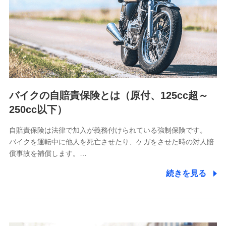
日本生命保険相互会社
（https://www.nissay.co.jp）
はなさく生命保険株式会社
（https://www.life8739.co.jp/）
マニュライフ生命保険株式会社
（https://www.manulife.co.jp/）
三井住友海上あいおい生命保険株式会社
（https://www.msa-life.co.jp/）
バイクの自賠責保険とは（原付、125cc超～
メットライフ生命株式会社
(https://www.metlife.co.jp/)
250cc以下）
メディケア生命保険株式会社
（https://www.medicarelife.com/）
自賠責保険は法律で加入が義務付けられている強制保険です。
バイクを運転中に他人を死亡させたり、ケガをさせた時の対人賠
■少額短期保険
償事故を補償します。…
株式会社アシロ少額短期保険
(https://kailash.co.jp/)
続きを見る
SBIいきいき少額短期保険会社 (https://www.i-
sedai.com/)
SBIペット少額短期保険株式会社
(https://www.sbipet-ssi.co.jp/)