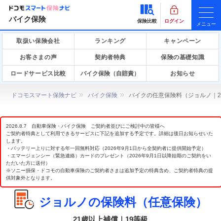
バイク保険
保険比較
ログイン
メニュー
取扱い保険会社
ランキング
キャンペーン
お客さまの声
契約者特典
保険の基礎知識
ロードサービス比較
バイク保険（自賠責）
お知らせ
ドコモスマート保険ナビ
バイク保険
バイクの任意保険料（ジョルノ｜2
2026.8.7 自動車保険・バイク保険 ご契約者並びにご検討中の皆様へ
ご契約者特典として利用できるサービスに下記を追加する予定です。詳細は後日お知らせいた
します。
・バッテリー上りに対する年一回無料対応（2026年9月1日から全契約者に提供開始予定）
・エマージェンシー（緊急連絡）カードのプレゼント（2026年9月1日以降始期のご契約をい
ただいた方に送付）
※ソニー損保・ドコモの自動車保険のご契約者さまは追加予定の特典含め、ご契約者特典の提
供対象外となります。
ジョルノの保険料（任意保険）
21歳以上補償｜19等級