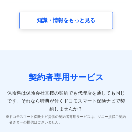
【共同して利用する者の範囲】
当社
知識・情報をもっと見る
株式会社NTTドコモ
【利用する者の利用目的】
当社又は株式会社NTTドコモが提供する保険関連サービスに
おけるユーザ登録受付および管理のため
当社又は株式会社NTTドコモと取引のあるもしくは委託を受
けている保険会社・提携会社の保険その他に関する情報を提
供するため、また維持管理等の委託業務遂行のため、またそ
れらに付帯、関連する当社、株式会社NTTドコモおよび提携
契約者専用サービス
会社のサービスを案内、提供するため
（各サービスで取得したサービス利用履歴、ウェブサイトの
閲覧履歴、購買履歴、ご契約内容等のパーソナルデータを分
保険料は保険会社直接の契約でも代理店を通しても同じ
析して、お客さまの趣味・嗜好・傾向に応じたサービス・商
です。
それなら特典が付くドコモスマート保険ナビで契
品等に関するご提案や広告の配信等を行うことがありま
す。）
約しませんか？
各種セミナーの開催のため
ドコモスマート保険ナビ提供の契約者専用サービスは、ソニー損保ご契約
コンサルティングサービスの実施のため
者さまへの提供はございません。
アンケートやキャンペーン等の実施のため
上記に係る案内・手続き・管理等付帯業務を行うため