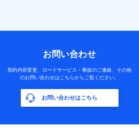
提供する各種サービスなどのご契約・ご利用などに関する情
報。例として、当社または株式会社NTTドコモ・フィナンシ
ャルグループが提供する各種サービスのご契約状態・ご利用
履歴インターネット利用時の行動に関する情報、アプリケー
ション利用時の行動に関する情報、購入されたサービスや商
品の名称・購入場所・決済に関する情報、アンケートの回答
に関する情報などが含まれます。
保険関連サービス情報
当社または株式会社NTTドコモ・フィナンシャルグループが
お問い合わせ
提供する保険関連サービスに関して取得し、又は保有する情
報。例として、見積請求受付時、資料請求受付時又はユーザ
ー登録受付時に提供いただいた情報（氏名、住所、生年月
契約内容変更、ロードサービス・事故のご連絡、その他
日、性別、保険契約者と被保険者の関係、保険加入の目的、
のお問い合わせはこちらからご覧ください。
保険商品の内容、保険料、保険料のお支払方法、車のメーカ
ーや走行距離などの情報、建物の構造や築年数などの情報、
ペットの種類や年齢など）及びお客様との応対記録（お客様
に提示した比較見積の試算結果情報、メールマガジンを提供
お問い合わせはこちら
した際のメール内容や送信履歴の情報及び保険の更改案内等
を提供した際のメール内容や送信履歴などの情報）が含まれ
ます。
保険契約情報
当社または株式会社NTTドコモ・フィナンシャルグループが
取得し、又は保有する保険契約に関する情報。例として、保
険契約者及び被保険者の氏名、住所、生年月日、性別、保険