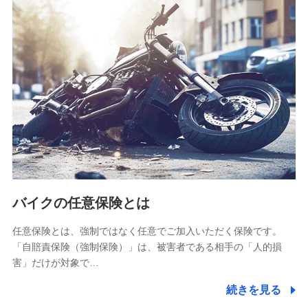
SBIリスタ少額短期保険会社
(https://www.jishin.co.jp/)
スマートプラス少額短期保険株式会社
（https://www.smartplus-insurance.com/）
チューリッヒ少額短期保険株式会社
(https://www.zurichssi.co.jp/)
Tokio Marine X少額短期保険株式会社
(https://www.tokiomarine-x.co.jp/)
ペットメディカルサポート株式会社
(https://pshoken.co.jp/)
リトルファミリー少額短期保険株式会社
(https://www.littlefamily-ssi.com/)
バイクの任意保険とは
2.共同募集を行う代理店から受領する個人情報
郵便、電話、およびＥメール等により、当社と取引のあるも
任意保険とは、強制ではなく任意でご加入いただく保険です。
しくは委託を受けている保険会社・提携会社の保険その他に
「自賠責保険（強制保険）」は、被害者である相手の「人的損
関する情報を提供し、金融商品等の契約を勧奨するため、ま
害」だけが対象で…
た維持管理等の委託業務遂行のため、またそれらに付帯、関
連する当社および提携会社のサービスを案内、提供するため
続きを見る
（なお、当社は複数の保険会社と取引があり、取得した個人
情報を取引のある他の保険会社の商品・サービスをご提案す