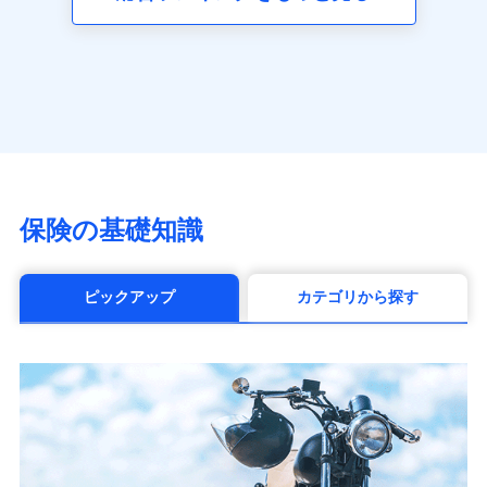
（https://www.axa.co.jp/）
SBI生命保険株式会社（https://www.sbilife.co.jp/）
FWD生命保険株式会社
（https://www.fwdlife.co.jp/）
ソニー生命保険株式会社
（https://www.sonylife.co.jp）
SOMPOひまわり生命保険株式会社
（https://www.himawari-life.co.jp/）
第一ネオ生命保険株式会社
保険の基礎知識
（https://neofirst.co.jp/）
大樹生命保険株式会社（https://www.taiju-
life.co.jp）
ピックアップ
カテゴリから探す
太陽生命保険株式会社（https://www.taiyo-
seimei.co.jp）
チューリッヒ生命保険株式会社
（https://www.zurichlife.co.jp/）
東京海上日動あんしん生命保険株式会社
（https://www.tmn-anshin.co.jp/）
なないろ生命保険株式会社
（https://www.nanairolife.co.jp/）