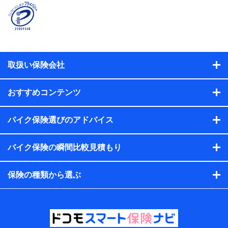
契約者と被保険者の関係、保険加入の目的、保険商品の内
容、保険料、保険料のお支払方法、車のメーカーや走行距離
などの情報、建物の構造や築年数などの情報、ペットの種類
や年齢などの情報などが含まれます。
提供当事者から受領当事者が個人データを取得する方法
電子的・電磁的方法等
取扱い保険会社
【共同して利用する者の範囲】
当社
おすすめコンテンツ
株式会社NTTドコモ・フィナンシャルグループ
【利用目的】
バイク保険選びのアドバイス
当社または株式会社NTTドコモ・フィナンシャルグループが
バイク保険の瞬間比較見積もり
提供する保険関連サービスにおけるユーザー登録受付および
管理のため
当社または株式会社NTTドコモ・フィナンシャルグループと
保険の種類から選ぶ
取引のあるもしくは委託を受けている保険会社・提携会社の
保険その他に関する情報を提供するため、また維持管理等の
委託業務遂行のため、またそれらに付帯、関連する当社また
は株式会社NTTドコモ・フィナンシャルグループおよび提携
会社のサービスを案内、提供するため
（各サービスで取得したサービス利用履歴、ウェブサイトの