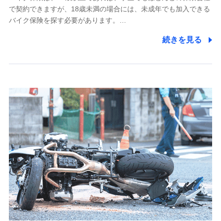
で契約できますが、18歳未満の場合には、未成年でも加入できる
7.社員（従業者）の個人情報
バイク保険を探す必要があります。…
人事･勤怠･健康・労務等の管理、給与支給、福利厚生・採用
続きを見る
退職関連処理等の各種手続きのため、当社と従業員または従
業員同士の連絡のため
8.取引先個人情報
取引先としての選定業務、営業情報の提供業務、契約締結手
続き業務、取引管理業務、およびこれらに準ずる業務の遂行
のため
9.お問い合わせ情報
各種お問い合わせに対応するため
10.受託業務の 個人情報
受託業務の遂行およびこれらに準ずる業務の遂行のため
11.マイカー通勤管理クラウド並びに法人向けASPサー
ビスに関してのお問い合わせ情報