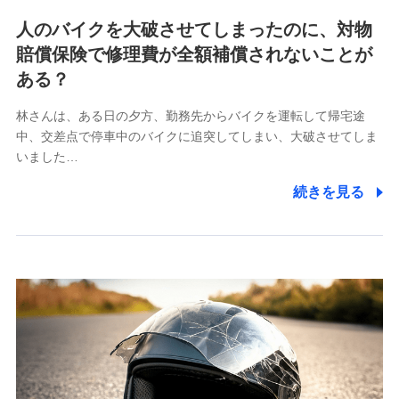
各種お問い合わせに対応するため
人のバイクを大破させてしまったのに、対物
当社のサービスに関する情報提供や、皆様に有用なお知らせ
賠償保険で修理費が全額補償されないことが
をお送りするため
アンケートの送付のため
ある？
当社のサービスや媒体の運営改善に必要なデータを解析し、
分析するため
林さんは、ある日の夕方、勤務先からバイクを運転して帰宅途
当社の対応品質向上やお問い合わせ内容の正確な把握のため
中、交差点で停車中のバイクに追突してしまい、大破させてしま
個人情報保護管理者の職名、連絡先
いました…
株式会社ドコモ・インシュアランス 営業部長
続きを見る
〒103-0013 東京都中央区日本橋人形町2-14-10 アー
バンネット日本橋ビル 3F
株式会社ドコモ・インシュアランス
個人情報の第三者提供について
当社ではご本人の同意がある場合または法令に基づく場
合を除き、第三者に提供いたしません。
業務の委託