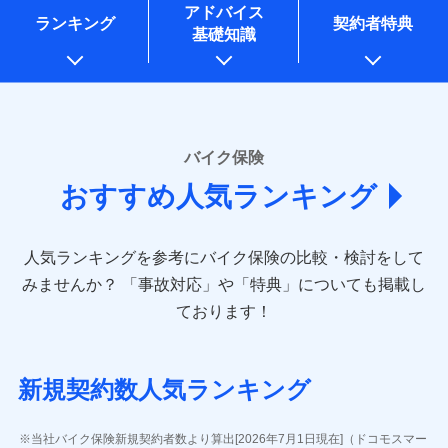
コンサルティングサービスの実施のため
アドバイス
アンケートやキャンペーン等の実施のため
ランキング
契約者特典
基礎知識
上記に係る案内・手続き・管理等付帯業務を行うため
* 当社が委託を受けている保険会社の情報は、保険会社
のホームページに掲載しておりますので、ご確認くださ
い。
■損害保険
バイク保険
あいおいニッセイ同和損害保険株式会社
おすすめ人気ランキング
(https://www.aioinissaydowa.co.jp/)
アクサ損害保険株式会社 (https://www.axa-
direct.co.jp/)
人気ランキングを参考にバイク保険の比較・検討をして
アニコム損害保険株式会社 (https://www.anicom-
sompo.co.jp/)
みませんか？
「事故対応」や「特典」についても掲載し
東京海上ダイレクト損害保険株式会社
ております！
(https://www.e-design.net/)
AIG損害保険株式会社
(https://www.aig.co.jp/sonpo)
新規契約数人気ランキング
ＳＢＩ損害保険株式会社
(https://www.sbisonpo.co.jp/)
ジェイアイ傷害火災保険株式会社
当社バイク保険新規契約者数より算出[2026年7月1日現在]（ドコモスマー