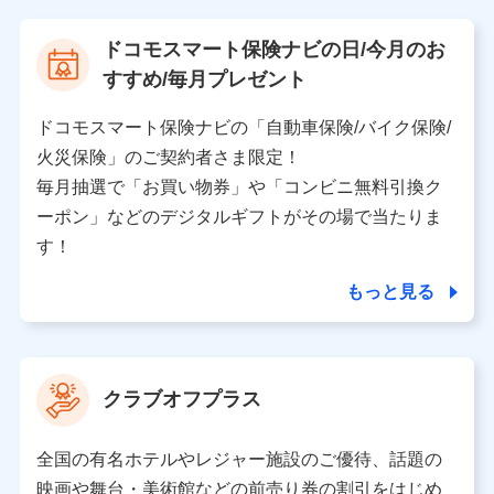
【当該個人データの管理について責任を有する者の名
ドコモスマート保険ナビの日/今月のお
称・住所・代表者名】
すすめ/毎月プレゼント
当該個人データを取り扱う各共同利用者（詳細は次のと
おり）
ドコモスマート保険ナビの「自動車保険/バイク保険/
東京都千代田区永田町2丁目11番1号 山王パークタワー
火災保険」のご契約者さま限定！
株式会社NTTドコモ 代表取締役社長 前田 義晃
毎月抽選で「お買い物券」や「コンビニ無料引換ク
ーポン」などのデジタルギフトがその場で当たりま
東京都中央区日本橋人形町2-14-10 アーバンネット日
本橋ビル 3F
す！
株式会社ドコモ・インシュアランス 代表取締役社
長 吉村 忠義
もっと見る
※ 当社および株式会社NTTドコモは、お客さまの情報
を利用させていただくにあたっては、「NTTドコモ パー
ソナルデータ憲章」に定める行動原則を順守します 。
クラブオフプラス
※ パーソナルデータダッシュボードの「第三者提供の
管理」の設定状態にかかわらず、共同利用する場合があ
ります。
全国の有名ホテルやレジャー施設のご優待、話題の
※ dポイントクラブ会員ではないお客さま（2019年12
映画や舞台・美術館などの前売り券の割引をはじめ