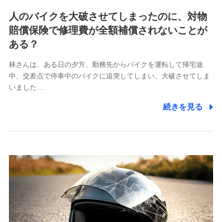
各種お問い合わせに対応するため
人のバイクを大破させてしまったのに、対物
当社のサービスに関する情報提供や、皆様に有用なお知らせ
賠償保険で修理費が全額補償されないことが
をお送りするため
アンケートの送付のため
ある？
当社のサービスや媒体の運営改善に必要なデータを解析し、
分析するため
林さんは、ある日の夕方、勤務先からバイクを運転して帰宅途
当社の対応品質向上やお問い合わせ内容の正確な把握のため
中、交差点で停車中のバイクに追突してしまい、大破させてしま
個人情報保護管理者の職名、連絡先
いました…
株式会社ドコモ・インシュアランス 営業部長
続きを見る
〒103-0013 東京都中央区日本橋人形町2-14-10 アー
バンネット日本橋ビル 3F
株式会社ドコモ・インシュアランス
個人情報の第三者提供について
当社ではご本人の同意がある場合または法令に基づく場
合を除き、第三者に提供いたしません。
業務の委託