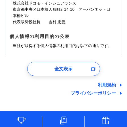
株式会社ドコモ・インシュアランス
東京都中央区日本橋人形町2-14-10 アーバンネット日
本橋ビル
代表取締役社長 吉村 忠義
個人情報の利用目的の公表
当社が取得する個人情報の利用目的は以下の通りです。
1.見積請求受付時、資料請求受付時、ユーザー登録受
付時
全文表示
ユーザー登録受付および、管理のため
郵便、電話、およびＥメール等により、当社と取引のあるも
しくは委託を受けている保険会社・提携会社の保険その他に
利用規約
関する情報を提供し、金融商品等の契約を勧奨するため、ま
プライバシーポリシー
た維持管理等の委託業務遂行のため、またそれらに付帯、関
連する当社および提携会社のサービスを案内、提供するため
（なお、当社は複数の保険会社と取引があり、取得した個人
情報を取引のある他の保険会社の商品・サービスをご提案す
るために利用させていただくことがあります。）
各種セミナーの開催のため