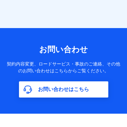
提供する各種サービスなどのご契約・ご利用などに関する情
報。例として、当社または株式会社NTTドコモ・フィナンシ
ャルグループが提供する各種サービスのご契約状態・ご利用
履歴インターネット利用時の行動に関する情報、アプリケー
ション利用時の行動に関する情報、購入されたサービスや商
品の名称・購入場所・決済に関する情報、アンケートの回答
に関する情報などが含まれます。
保険関連サービス情報
当社または株式会社NTTドコモ・フィナンシャルグループが
お問い合わせ
提供する保険関連サービスに関して取得し、又は保有する情
報。例として、見積請求受付時、資料請求受付時又はユーザ
ー登録受付時に提供いただいた情報（氏名、住所、生年月
契約内容変更、ロードサービス・事故のご連絡、その他
日、性別、保険契約者と被保険者の関係、保険加入の目的、
のお問い合わせはこちらからご覧ください。
保険商品の内容、保険料、保険料のお支払方法、車のメーカ
ーや走行距離などの情報、建物の構造や築年数などの情報、
ペットの種類や年齢など）及びお客様との応対記録（お客様
に提示した比較見積の試算結果情報、メールマガジンを提供
お問い合わせはこちら
した際のメール内容や送信履歴の情報及び保険の更改案内等
を提供した際のメール内容や送信履歴などの情報）が含まれ
ます。
保険契約情報
当社または株式会社NTTドコモ・フィナンシャルグループが
取得し、又は保有する保険契約に関する情報。例として、保
険契約者及び被保険者の氏名、住所、生年月日、性別、保険