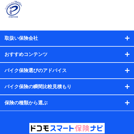
契約者と被保険者の関係、保険加入の目的、保険商品の内
容、保険料、保険料のお支払方法、車のメーカーや走行距離
などの情報、建物の構造や築年数などの情報、ペットの種類
や年齢などの情報などが含まれます。
提供当事者から受領当事者が個人データを取得する方法
電子的・電磁的方法等
取扱い保険会社
【共同して利用する者の範囲】
当社
おすすめコンテンツ
株式会社NTTドコモ・フィナンシャルグループ
【利用目的】
バイク保険選びのアドバイス
当社または株式会社NTTドコモ・フィナンシャルグループが
バイク保険の瞬間比較見積もり
提供する保険関連サービスにおけるユーザー登録受付および
管理のため
当社または株式会社NTTドコモ・フィナンシャルグループと
保険の種類から選ぶ
取引のあるもしくは委託を受けている保険会社・提携会社の
保険その他に関する情報を提供するため、また維持管理等の
委託業務遂行のため、またそれらに付帯、関連する当社また
は株式会社NTTドコモ・フィナンシャルグループおよび提携
会社のサービスを案内、提供するため
（各サービスで取得したサービス利用履歴、ウェブサイトの