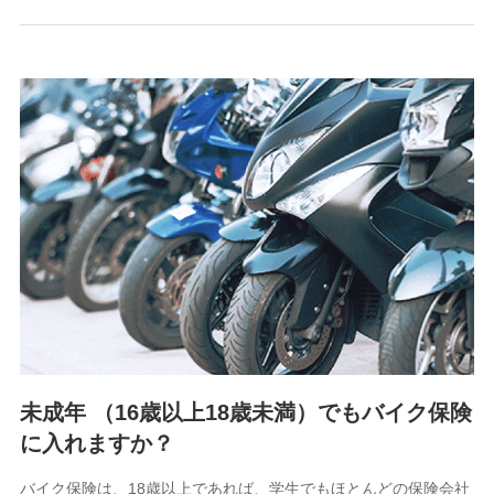
るために利用させていただくことがあります。）
上記に係る連絡・手続き・管理等付帯業務を行うため
3.セミナー募集サイトから取得した個人情報
各種セミナーの案内、開催のため
上記に係る連絡・手続き・管理等付帯業務を行うため
4.家族・友達紹介にて取得した個人情報
被紹介者への連絡、及び当社と取引のあるもしくは委託を受
けている保険会社・提携会社の保険その他に関する情報を提
供し、金融商品等の契約を勧奨するため
アンケートやキャンペーン等の実施のため
上記に係る連絡・手続き・管理等付帯業務を行うため
5.通話録音にて取得する情報
電話対応の品質向上およびお問合せ内容の正確な把握のため
未成年 （16歳以上18歳未満）でもバイク保険
に入れますか？
6.採用応募者の個人情報
採用選考および入社手続を実施するため
バイク保険は、18歳以上であれば、学生でもほとんどの保険会社