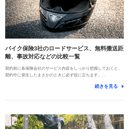
当社は利用目的の達成に必要な範囲内において個人情報
の取り扱いの全部または一部を委託する場合がありま
す。
個人データの共同利用
当社は株式会社NTTドコモとの間で、以下のとおり個
人データを共同利用します。
バイク保険3社のロードサービス、無料搬送距
【共同して利用される利用データの項目】
離、事故対応などの比較一覧
当社又は株式会社NTTドコモがサービス提供等を通じて
契約前に各保険会社のサービス内容をしっかり把握しておくと、
取得した、以下の情報などの個人データ
契約中に発生したまさかのときに必ず役に立ちます。…
基本情報
続きを見る
氏名、電話番号、メールアドレス、お客さまの識別子、属
性、連絡先、dポイントサービスのご利用に関する情報。例
として、dポイントカード番号、性別、年齢、家族構成、住
所、dポイント残高、dポイント利用履歴などが含まれます。
利用情報
当社又は株式会社NTTドコモが提供する各種サービスなどの
ご契約・ご利用などに関する情報。例として、当社又は株式
会社NTTドコモが提供する各種サービスのご契約状態・ご利