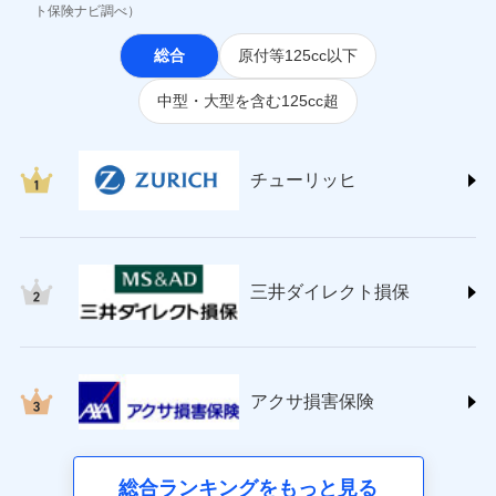
(https://www.jihoken.co.jp/)
ト保険ナビ調べ）
ソニー損害保険株式会社
総合
原付等125cc以下
(https://www.sonysonpo.co.jp/)
損害保険ジャパン株式会社 (https://www.sompo-
中型・大型を含む125cc超
japan.co.jp/)
ＳＯＭＰＯダイレクト損害保険株式会社
(https://www.sompo-direct.co.jp/)
チューリッヒ保険会社 (https://www.zurich.co.jp/)
チューリッヒ
東京海上日動火災保険株式会社
(https://www.tokiomarine-nichido.co.jp/)
日新火災海上保険株式会社
(https://www.nisshinfire.co.jp/)
三井ダイレクト損保
ペット＆ファミリー損害保険株式会社
(https://www.petfamilyins.co.jp/)
三井住友海上火災保険株式会社 (https://www.ms-
ins.com/)
三井ダイレクト損害保険株式会社
アクサ損害保険
(https://www.mitsui-direct.co.jp/)
■生命保険
総合ランキングをもっと見る
アクサ生命保険株式会社