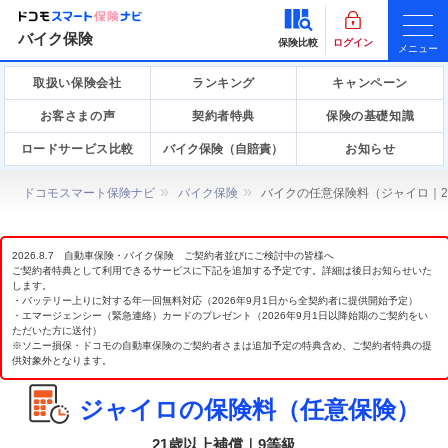
バイク保険
保険比較
ログイン
メニュー
取扱い保険会社
ランキング
キャンペーン
お客さまの声
契約者特典
保険の基礎知識
ロードサービス比較
バイク保険（自賠責）
お知らせ
ドコモスマート保険ナビ
バイク保険
バイクの任意保険料（ジャイロ｜2
2026.8.7 自動車保険・バイク保険 ご契約者並びにご検討中の皆様へ
ご契約者特典として利用できるサービスに下記を追加する予定です。詳細は後日お知らせいた
します。
・バッテリー上りに対する年一回無料対応（2026年9月1日から全契約者に提供開始予定）
・エマージェンシー（緊急連絡）カードのプレゼント（2026年9月1日以降始期のご契約をい
ただいた方に送付）
※ソニー損保・ドコモの自動車保険のご契約者さまは追加予定の特典含め、ご契約者特典の提
供対象外となります。
ジャイロの保険料（任意保険）
21歳以上補償｜9等級