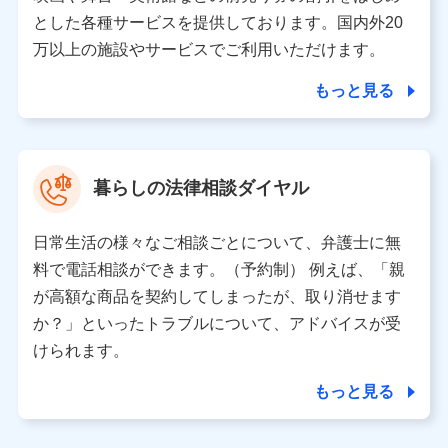
月11日以降、一度もdポイントクラブ会員であったこと
とした各種サービスを提供しております。国内外20
がないお客さまに限る）に関する、2019年12月10日以
万以上の施設やサービスでご利用いただけます。
前に取得した個人データは、こちら の利用目的の範囲内
に限って共同利用します。
もっと見る
当社は株式会社NTTドコモ・フィナンシャルグループ
との間で、以下のとおり個人データを共同利用しま
す。
暮らしの法律相談ダイヤル
【共同して利用される利用データの項目】
当社または株式会社NTTドコモ・フィナンシャルグルー
日常生活の様々なご相談ごとについて、弁護士に無
プがサービス提供等を通じて取得した、以下の情報など
料で電話相談ができます。（予約制） 例えば、「親
の個人データ
が高額な商品を契約してしまったが、取り消せます
基本情報
か？」といったトラブルについて、アドバイスが受
氏名、電話番号、メールアドレス、お客さまの識別子、属
けられます。
性、連絡先、dポイントサービスのご利用に関する情報。例
として、dポイントカード番号、性別、年齢、家族構成、住
もっと見る
所、dポイント残高、dポイント利用履歴などが含まれます。
利用情報
当社または株式会社NTTドコモ・フィナンシャルグループが