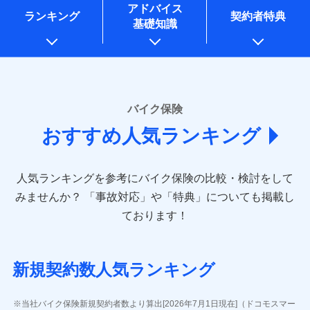
コンサルティングサービスの実施のため
アドバイス
アンケートやキャンペーン等の実施のため
ランキング
契約者特典
基礎知識
上記に係る案内・手続き・管理等付帯業務を行うため
* 当社が委託を受けている保険会社の情報は、保険会社
のホームページに掲載しておりますので、ご確認くださ
い。
■損害保険
バイク保険
あいおいニッセイ同和損害保険株式会社
おすすめ人気ランキング
(https://www.aioinissaydowa.co.jp/)
アクサ損害保険株式会社 (https://www.axa-
direct.co.jp/)
人気ランキングを参考にバイク保険の比較・検討をして
アニコム損害保険株式会社 (https://www.anicom-
sompo.co.jp/)
みませんか？
「事故対応」や「特典」についても掲載し
東京海上ダイレクト損害保険株式会社
ております！
(https://www.e-design.net/)
AIG損害保険株式会社
(https://www.aig.co.jp/sonpo)
新規契約数人気ランキング
ＳＢＩ損害保険株式会社
(https://www.sbisonpo.co.jp/)
ジェイアイ傷害火災保険株式会社
当社バイク保険新規契約者数より算出[2026年7月1日現在]（ドコモスマー