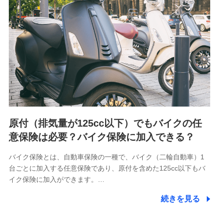
用履歴インターネット利用時の行動に関する情報、アプリケ
ーション利用時の行動に関する情報、購入されたサービスや
商品の名称・購入場所・決済に関する情報、アンケートの回
答に関する情報などが含まれます。
保険関連サービス情報
当社又は株式会社NTTドコモが提供する保険関連サービスに
関して取得し、又は保有する情報。例として、見積請求受付
時、資料請求受付時又はユーザー登録受付時に提供いただい
た情報（氏名、住所、生年月日、性別、保険契約者と被保険
者の関係、保険加入の目的、保険商品の内容、保険料、保険
料のお支払方法、車のメーカーや走行距離などの情報、建物
の構造や築年数などの情報、ペットの種類や年齢など）及び
お客様との応対記録 （お客様に提示した比較見積の試算結
原付（排気量が125cc以下）でもバイクの任
果情報、メールマガジンを提供した際のメール内容や送信履
歴の情報及び保険の更改案内等を提供した際のメール内容や
意保険は必要？バイク保険に加入できる？
送信履歴などの情報）が含まれます。
保険契約情報
バイク保険とは、自動車保険の一種で、バイク（二輪自動車）1
当社又は株式会社NTTドコモが取得し、又は保有する保険契
台ごとに加入する任意保険であり、原付を含めた125cc以下もバ
約に関する情報。例として、保険契約者及び被保険者の氏
名、住所、生年月日、性別、保険契約者と被保険者の関係、
イク保険に加入ができます。…
保険加入の目的、保険商品の内容、保険料、保険料のお支払
方法、車のメーカーや走行距離などの情報、建物の構造や築
続きを見る
年数などの情報、ペットの種類や年齢などの情報などが含ま
れます。