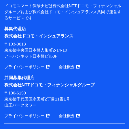
閲覧履歴、購買履歴、ご契約内容等のパーソナルデータを分
ドコモスマート保険ナビは
株式会社NTTドコモ・フィナンシャル
析して、お客さまの趣味・嗜好・傾向に応じたサービス・商
グループおよび
株式会社ドコモ・インシュアランス共同で
運営す
品等に関するご提案や広告の配信等を行うことがありま
るサービスです
す。）
各種セミナーの開催のため
募集代理店
コンサルティングサービスの実施のため
株式会社ドコモ・インシュアランス
アンケートやキャンペーン等の実施のため
上記に係る案内・手続き・管理等付帯業務を行うため
〒103-0013
東京都中央区日本橋人形町2-14-10
【当該個人データの管理について責任を有する者の名
アーバンネット日本橋ビル3F
称・住所・代表者名】
プライバシーポリシー
会社概要
当該個人データを取り扱う各共同利用者（詳細は次のと
おり）
共同募集代理店
東京都千代田区永田町2丁目11番1号 山王パークタワー
株式会社NTTドコモ・フィナンシャルグループ
株式会社NTTドコモ・フィナンシャルグループ 代表取
〒100-6150
締役社長 廣井 孝史
東京都千代田区永田町2丁目11番1号
山王パークタワー
東京都中央区日本橋人形町2-14-10 アーバンネット日
本橋ビル 3F
プライバシーポリシー
会社概要
株式会社ドコモ・インシュアランス 代表取締役社
長 吉村 忠義