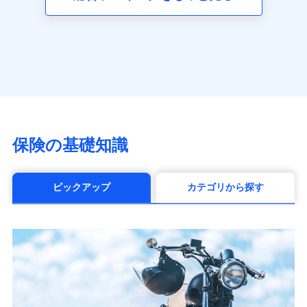
（https://www.axa.co.jp/）
SBI生命保険株式会社（https://www.sbilife.co.jp/）
FWD生命保険株式会社
（https://www.fwdlife.co.jp/）
ソニー生命保険株式会社
（https://www.sonylife.co.jp）
SOMPOひまわり生命保険株式会社
（https://www.himawari-life.co.jp/）
第一ネオ生命保険株式会社
保険の基礎知識
（https://neofirst.co.jp/）
大樹生命保険株式会社（https://www.taiju-
life.co.jp）
ピックアップ
カテゴリから探す
太陽生命保険株式会社（https://www.taiyo-
seimei.co.jp）
チューリッヒ生命保険株式会社
（https://www.zurichlife.co.jp/）
東京海上日動あんしん生命保険株式会社
（https://www.tmn-anshin.co.jp/）
なないろ生命保険株式会社
（https://www.nanairolife.co.jp/）