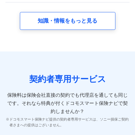
【共同して利用する者の範囲】
当社
知識・情報をもっと見る
株式会社NTTドコモ
【利用する者の利用目的】
当社又は株式会社NTTドコモが提供する保険関連サービスに
おけるユーザ登録受付および管理のため
当社又は株式会社NTTドコモと取引のあるもしくは委託を受
けている保険会社・提携会社の保険その他に関する情報を提
供するため、また維持管理等の委託業務遂行のため、またそ
れらに付帯、関連する当社、株式会社NTTドコモおよび提携
契約者専用サービス
会社のサービスを案内、提供するため
（各サービスで取得したサービス利用履歴、ウェブサイトの
閲覧履歴、購買履歴、ご契約内容等のパーソナルデータを分
保険料は保険会社直接の契約でも代理店を通しても同じ
析して、お客さまの趣味・嗜好・傾向に応じたサービス・商
です。
それなら特典が付くドコモスマート保険ナビで契
品等に関するご提案や広告の配信等を行うことがありま
す。）
約しませんか？
各種セミナーの開催のため
ドコモスマート保険ナビ提供の契約者専用サービスは、ソニー損保ご契約
コンサルティングサービスの実施のため
者さまへの提供はございません。
アンケートやキャンペーン等の実施のため
上記に係る案内・手続き・管理等付帯業務を行うため