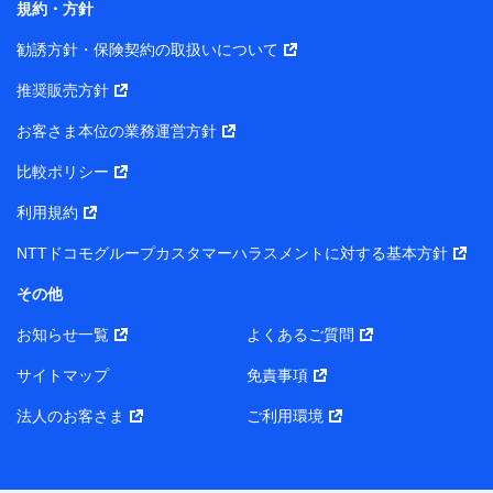
規約・方針
また当社は、オンライン面談による保険のご相談にあた
勧誘方針・保険契約の取扱いについて
って、以下の提携代理店とお客様の個人データを共同利
用することがあります。
推奨販売方針
1. 共同利用する個人データの項目
お客さま本位の業務運営方針
比較ポリシー
氏名、生年月日、住所、メールアドレス、電話番号、個人の
属性に関する情報、資料請求の情報（有無を含みます。）、
利用規約
相談予約に関する情報等
保険契約者および被保険者の氏名・住所・生年月日・性別・
NTTドコモグループカスタマーハラスメントに対する基本方針
保険契約者と被保険者との関係等
お客さまが当該サービスに派生してお申込みされた、当社取
その他
扱とならない保険契約の内容等
その他、当社が保険関連サービスの提供に付随して取得した
お知らせ一覧
よくあるご質問
情報
サイトマップ
免責事項
2. 共同利用者の範囲
法人のお客さま
ご利用環境
当社（https://www.docomo-insurance.co.jp/）
ブロードマインド株式会社（https://www.b-minded.com/）
3. 共同利用における個人データの利用目的