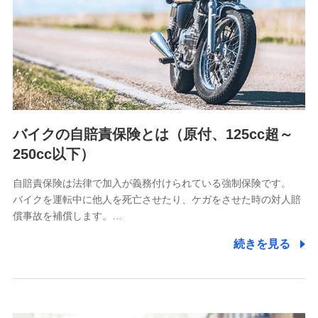
日本生命保険相互会社
（https://www.nissay.co.jp）
はなさく生命保険株式会社
（https://www.life8739.co.jp/）
マニュライフ生命保険株式会社
（https://www.manulife.co.jp/）
三井住友海上あいおい生命保険株式会社
（https://www.msa-life.co.jp/）
バイクの自賠責保険とは（原付、125cc超～
メットライフ生命株式会社
(https://www.metlife.co.jp/)
250cc以下）
メディケア生命保険株式会社
（https://www.medicarelife.com/）
自賠責保険は法律で加入が義務付けられている強制保険です。
バイクを運転中に他人を死亡させたり、ケガをさせた時の対人賠
■少額短期保険
償事故を補償します。…
株式会社アシロ少額短期保険
(https://kailash.co.jp/)
続きを見る
SBIいきいき少額短期保険会社 (https://www.i-
sedai.com/)
SBIペット少額短期保険株式会社
(https://www.sbipet-ssi.co.jp/)