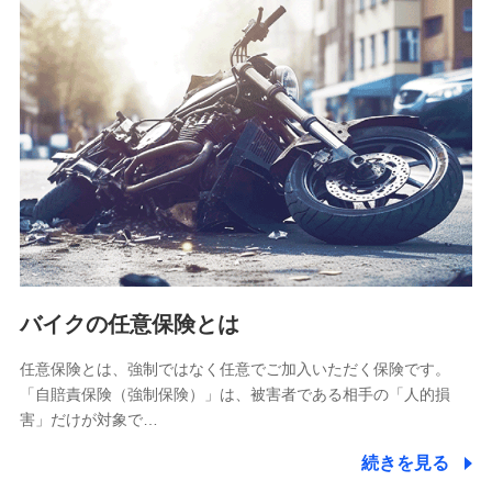
SBIリスタ少額短期保険会社
(https://www.jishin.co.jp/)
スマートプラス少額短期保険株式会社
（https://www.smartplus-insurance.com/）
チューリッヒ少額短期保険株式会社
(https://www.zurichssi.co.jp/)
Tokio Marine X少額短期保険株式会社
(https://www.tokiomarine-x.co.jp/)
ペットメディカルサポート株式会社
(https://pshoken.co.jp/)
リトルファミリー少額短期保険株式会社
(https://www.littlefamily-ssi.com/)
バイクの任意保険とは
2.共同募集を行う代理店から受領する個人情報
郵便、電話、およびＥメール等により、当社と取引のあるも
任意保険とは、強制ではなく任意でご加入いただく保険です。
しくは委託を受けている保険会社・提携会社の保険その他に
「自賠責保険（強制保険）」は、被害者である相手の「人的損
関する情報を提供し、金融商品等の契約を勧奨するため、ま
害」だけが対象で…
た維持管理等の委託業務遂行のため、またそれらに付帯、関
連する当社および提携会社のサービスを案内、提供するため
続きを見る
（なお、当社は複数の保険会社と取引があり、取得した個人
情報を取引のある他の保険会社の商品・サービスをご提案す