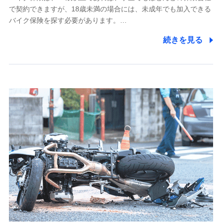
で契約できますが、18歳未満の場合には、未成年でも加入できる
7.社員（従業者）の個人情報
バイク保険を探す必要があります。…
人事･勤怠･健康・労務等の管理、給与支給、福利厚生・採用
続きを見る
退職関連処理等の各種手続きのため、当社と従業員または従
業員同士の連絡のため
8.取引先個人情報
取引先としての選定業務、営業情報の提供業務、契約締結手
続き業務、取引管理業務、およびこれらに準ずる業務の遂行
のため
9.お問い合わせ情報
各種お問い合わせに対応するため
10.受託業務の 個人情報
受託業務の遂行およびこれらに準ずる業務の遂行のため
11.マイカー通勤管理クラウド並びに法人向けASPサー
ビスに関してのお問い合わせ情報