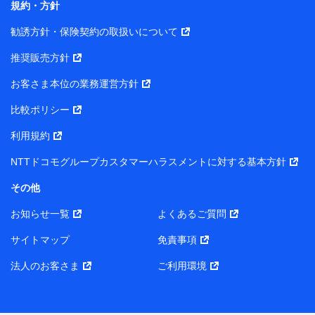
規約・方針
また当社は、オンライン面談による保険のご相談にあた
勧誘方針・保険契約の取扱いについて
って、以下の提携代理店とお客様の個人データを共同利
用することがあります。
推奨販売方針
1. 共同利用する個人データの項目
お客さま本位の業務運営方針
比較ポリシー
氏名、生年月日、住所、メールアドレス、電話番号、個人の
属性に関する情報、資料請求の情報（有無を含みます。）、
利用規約
相談予約に関する情報等
保険契約者および被保険者の氏名・住所・生年月日・性別・
NTTドコモグループカスタマーハラスメントに対する基本方針
保険契約者と被保険者との関係等
お客さまが当該サービスに派生してお申込みされた、当社取
その他
扱とならない保険契約の内容等
その他、当社が保険関連サービスの提供に付随して取得した
お知らせ一覧
よくあるご質問
情報
サイトマップ
免責事項
2. 共同利用者の範囲
法人のお客さま
ご利用環境
当社（https://www.docomo-insurance.co.jp/）
ブロードマインド株式会社（https://www.b-minded.com/）
3. 共同利用における個人データの利用目的