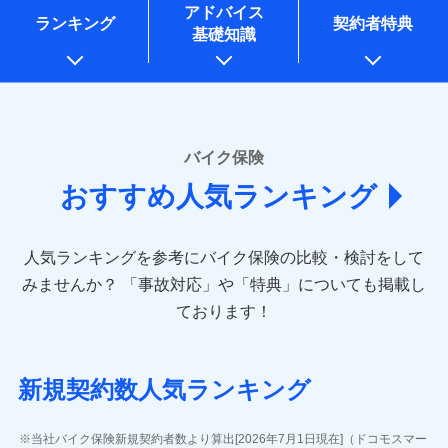
コンサルティングサービスの実施のため
アドバイス
アンケートやキャンペーン等の実施のため
ランキング
契約者特典
基礎知識
上記に係る案内・手続き・管理等付帯業務を行うため
* 当社が委託を受けている保険会社の情報は、保険会社
のホームページに掲載しておりますので、ご確認くださ
い。
■損害保険
バイク保険
あいおいニッセイ同和損害保険株式会社
おすすめ人気ランキング
(https://www.aioinissaydowa.co.jp/)
アクサ損害保険株式会社 (https://www.axa-
direct.co.jp/)
人気ランキングを参考にバイク保険の比較・検討をして
アニコム損害保険株式会社 (https://www.anicom-
sompo.co.jp/)
みませんか？
「事故対応」や「特典」についても掲載し
東京海上ダイレクト損害保険株式会社
ております！
(https://www.e-design.net/)
AIG損害保険株式会社
(https://www.aig.co.jp/sonpo)
新規契約数人気ランキング
ＳＢＩ損害保険株式会社
(https://www.sbisonpo.co.jp/)
ジェイアイ傷害火災保険株式会社
当社バイク保険新規契約者数より算出[2026年7月1日現在]（ドコモスマー