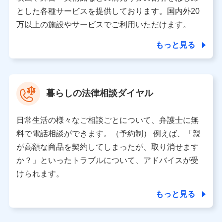
月11日以降、一度もdポイントクラブ会員であったこと
とした各種サービスを提供しております。国内外20
がないお客さまに限る）に関する、2019年12月10日以
万以上の施設やサービスでご利用いただけます。
前に取得した個人データは、こちら の利用目的の範囲内
に限って共同利用します。
もっと見る
当社は株式会社NTTドコモ・フィナンシャルグループ
との間で、以下のとおり個人データを共同利用しま
す。
暮らしの法律相談ダイヤル
【共同して利用される利用データの項目】
当社または株式会社NTTドコモ・フィナンシャルグルー
日常生活の様々なご相談ごとについて、弁護士に無
プがサービス提供等を通じて取得した、以下の情報など
料で電話相談ができます。（予約制） 例えば、「親
の個人データ
が高額な商品を契約してしまったが、取り消せます
基本情報
か？」といったトラブルについて、アドバイスが受
氏名、電話番号、メールアドレス、お客さまの識別子、属
けられます。
性、連絡先、dポイントサービスのご利用に関する情報。例
として、dポイントカード番号、性別、年齢、家族構成、住
もっと見る
所、dポイント残高、dポイント利用履歴などが含まれます。
利用情報
当社または株式会社NTTドコモ・フィナンシャルグループが