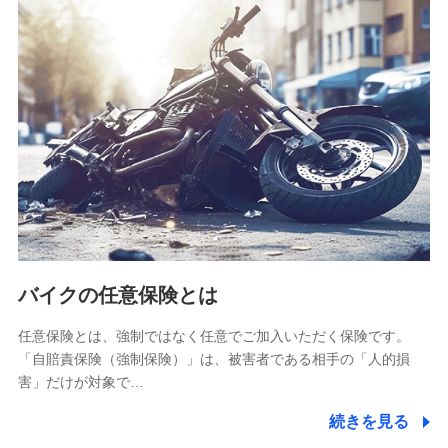
SBIリスタ少額短期保険会社
(https://www.jishin.co.jp/)
スマートプラス少額短期保険株式会社
（https://www.smartplus-insurance.com/）
チューリッヒ少額短期保険株式会社
(https://www.zurichssi.co.jp/)
Tokio Marine X少額短期保険株式会社
(https://www.tokiomarine-x.co.jp/)
ペットメディカルサポート株式会社
(https://pshoken.co.jp/)
リトルファミリー少額短期保険株式会社
(https://www.littlefamily-ssi.com/)
バイクの任意保険とは
2.共同募集を行う代理店から受領する個人情報
郵便、電話、およびＥメール等により、当社と取引のあるも
任意保険とは、強制ではなく任意でご加入いただく保険です。
しくは委託を受けている保険会社・提携会社の保険その他に
「自賠責保険（強制保険）」は、被害者である相手の「人的損
関する情報を提供し、金融商品等の契約を勧奨するため、ま
害」だけが対象で…
た維持管理等の委託業務遂行のため、またそれらに付帯、関
連する当社および提携会社のサービスを案内、提供するため
続きを見る
（なお、当社は複数の保険会社と取引があり、取得した個人
情報を取引のある他の保険会社の商品・サービスをご提案す