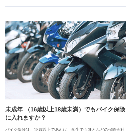
るために利用させていただくことがあります。）
上記に係る連絡・手続き・管理等付帯業務を行うため
3.セミナー募集サイトから取得した個人情報
各種セミナーの案内、開催のため
上記に係る連絡・手続き・管理等付帯業務を行うため
4.家族・友達紹介にて取得した個人情報
被紹介者への連絡、及び当社と取引のあるもしくは委託を受
けている保険会社・提携会社の保険その他に関する情報を提
供し、金融商品等の契約を勧奨するため
アンケートやキャンペーン等の実施のため
上記に係る連絡・手続き・管理等付帯業務を行うため
5.通話録音にて取得する情報
電話対応の品質向上およびお問合せ内容の正確な把握のため
未成年 （16歳以上18歳未満）でもバイク保険
に入れますか？
6.採用応募者の個人情報
採用選考および入社手続を実施するため
バイク保険は、18歳以上であれば、学生でもほとんどの保険会社