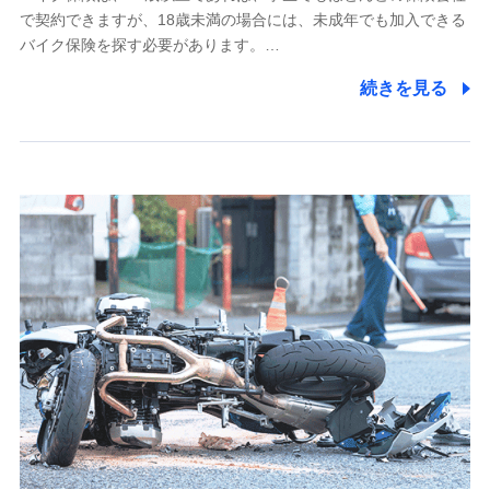
で契約できますが、18歳未満の場合には、未成年でも加入できる
7.社員（従業者）の個人情報
バイク保険を探す必要があります。…
人事･勤怠･健康・労務等の管理、給与支給、福利厚生・採用
続きを見る
退職関連処理等の各種手続きのため、当社と従業員または従
業員同士の連絡のため
8.取引先個人情報
取引先としての選定業務、営業情報の提供業務、契約締結手
続き業務、取引管理業務、およびこれらに準ずる業務の遂行
のため
9.お問い合わせ情報
各種お問い合わせに対応するため
10.受託業務の 個人情報
受託業務の遂行およびこれらに準ずる業務の遂行のため
11.マイカー通勤管理クラウド並びに法人向けASPサー
ビスに関してのお問い合わせ情報