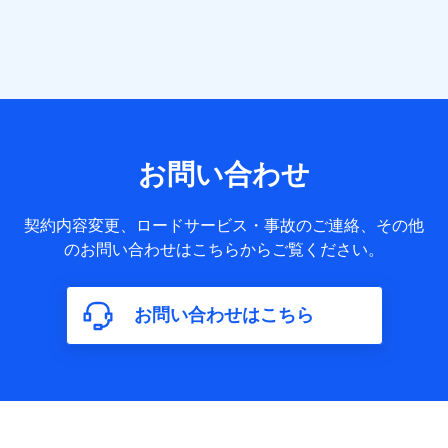
提供する各種サービスなどのご契約・ご利用などに関する情
報。例として、当社または株式会社NTTドコモ・フィナンシ
ャルグループが提供する各種サービスのご契約状態・ご利用
履歴インターネット利用時の行動に関する情報、アプリケー
ション利用時の行動に関する情報、購入されたサービスや商
品の名称・購入場所・決済に関する情報、アンケートの回答
に関する情報などが含まれます。
保険関連サービス情報
当社または株式会社NTTドコモ・フィナンシャルグループが
お問い合わせ
提供する保険関連サービスに関して取得し、又は保有する情
報。例として、見積請求受付時、資料請求受付時又はユーザ
ー登録受付時に提供いただいた情報（氏名、住所、生年月
契約内容変更、ロードサービス・事故のご連絡、その他
日、性別、保険契約者と被保険者の関係、保険加入の目的、
のお問い合わせはこちらからご覧ください。
保険商品の内容、保険料、保険料のお支払方法、車のメーカ
ーや走行距離などの情報、建物の構造や築年数などの情報、
ペットの種類や年齢など）及びお客様との応対記録（お客様
に提示した比較見積の試算結果情報、メールマガジンを提供
お問い合わせはこちら
した際のメール内容や送信履歴の情報及び保険の更改案内等
を提供した際のメール内容や送信履歴などの情報）が含まれ
ます。
保険契約情報
当社または株式会社NTTドコモ・フィナンシャルグループが
取得し、又は保有する保険契約に関する情報。例として、保
険契約者及び被保険者の氏名、住所、生年月日、性別、保険