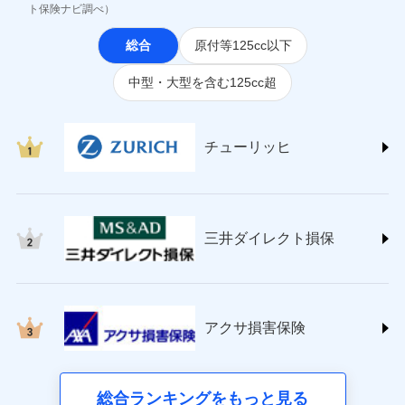
(https://www.jihoken.co.jp/)
ト保険ナビ調べ）
ソニー損害保険株式会社
総合
原付等125cc以下
(https://www.sonysonpo.co.jp/)
損害保険ジャパン株式会社 (https://www.sompo-
中型・大型を含む125cc超
japan.co.jp/)
ＳＯＭＰＯダイレクト損害保険株式会社
(https://www.sompo-direct.co.jp/)
チューリッヒ保険会社 (https://www.zurich.co.jp/)
チューリッヒ
東京海上日動火災保険株式会社
(https://www.tokiomarine-nichido.co.jp/)
日新火災海上保険株式会社
(https://www.nisshinfire.co.jp/)
三井ダイレクト損保
ペット＆ファミリー損害保険株式会社
(https://www.petfamilyins.co.jp/)
三井住友海上火災保険株式会社 (https://www.ms-
ins.com/)
三井ダイレクト損害保険株式会社
アクサ損害保険
(https://www.mitsui-direct.co.jp/)
■生命保険
総合ランキングをもっと見る
アクサ生命保険株式会社