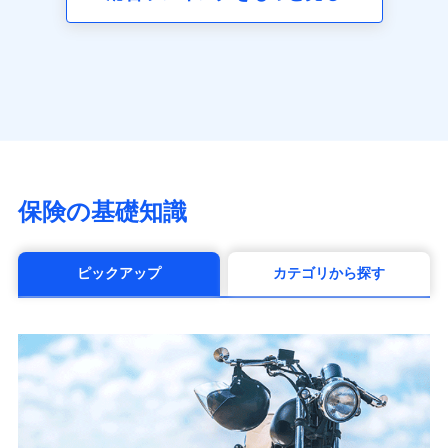
（https://www.axa.co.jp/）
SBI生命保険株式会社（https://www.sbilife.co.jp/）
FWD生命保険株式会社
（https://www.fwdlife.co.jp/）
ソニー生命保険株式会社
（https://www.sonylife.co.jp）
SOMPOひまわり生命保険株式会社
（https://www.himawari-life.co.jp/）
第一ネオ生命保険株式会社
保険の基礎知識
（https://neofirst.co.jp/）
大樹生命保険株式会社（https://www.taiju-
life.co.jp）
ピックアップ
カテゴリから探す
太陽生命保険株式会社（https://www.taiyo-
seimei.co.jp）
チューリッヒ生命保険株式会社
（https://www.zurichlife.co.jp/）
東京海上日動あんしん生命保険株式会社
（https://www.tmn-anshin.co.jp/）
なないろ生命保険株式会社
（https://www.nanairolife.co.jp/）