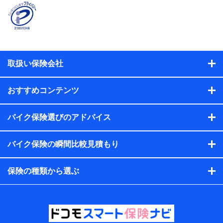
契約者と被保険者の関係、保険加入の目的、保険商品の内
容、保険料、保険料のお支払方法、車のメーカーや走行距離
などの情報、建物の構造や築年数などの情報、ペットの種類
や年齢などの情報などが含まれます。
提供当事者から受領当事者が個人データを取得する方法
電子的・電磁的方法等
取扱い保険会社
【共同して利用する者の範囲】
当社
おすすめコンテンツ
株式会社NTTドコモ・フィナンシャルグループ
【利用目的】
バイク保険選びのアドバイス
当社または株式会社NTTドコモ・フィナンシャルグループが
バイク保険の瞬間比較見積もり
提供する保険関連サービスにおけるユーザー登録受付および
管理のため
当社または株式会社NTTドコモ・フィナンシャルグループと
保険の種類から選ぶ
取引のあるもしくは委託を受けている保険会社・提携会社の
保険その他に関する情報を提供するため、また維持管理等の
委託業務遂行のため、またそれらに付帯、関連する当社また
は株式会社NTTドコモ・フィナンシャルグループおよび提携
会社のサービスを案内、提供するため
（各サービスで取得したサービス利用履歴、ウェブサイトの