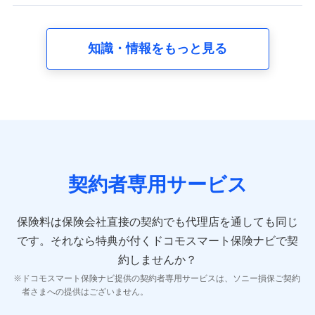
【共同して利用する者の範囲】
当社
知識・情報をもっと見る
株式会社NTTドコモ
【利用する者の利用目的】
当社又は株式会社NTTドコモが提供する保険関連サービスに
おけるユーザ登録受付および管理のため
当社又は株式会社NTTドコモと取引のあるもしくは委託を受
けている保険会社・提携会社の保険その他に関する情報を提
供するため、また維持管理等の委託業務遂行のため、またそ
れらに付帯、関連する当社、株式会社NTTドコモおよび提携
契約者専用サービス
会社のサービスを案内、提供するため
（各サービスで取得したサービス利用履歴、ウェブサイトの
閲覧履歴、購買履歴、ご契約内容等のパーソナルデータを分
保険料は保険会社直接の契約でも代理店を通しても同じ
析して、お客さまの趣味・嗜好・傾向に応じたサービス・商
です。
それなら特典が付くドコモスマート保険ナビで契
品等に関するご提案や広告の配信等を行うことがありま
す。）
約しませんか？
各種セミナーの開催のため
ドコモスマート保険ナビ提供の契約者専用サービスは、ソニー損保ご契約
コンサルティングサービスの実施のため
者さまへの提供はございません。
アンケートやキャンペーン等の実施のため
上記に係る案内・手続き・管理等付帯業務を行うため