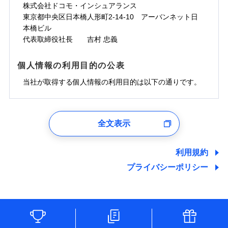
株式会社ドコモ・インシュアランス
東京都中央区日本橋人形町2-14-10 アーバンネット日
本橋ビル
代表取締役社長 吉村 忠義
個人情報の利用目的の公表
当社が取得する個人情報の利用目的は以下の通りです。
1.見積請求受付時、資料請求受付時、ユーザー登録受
付時
全文表示
ユーザー登録受付および、管理のため
郵便、電話、およびＥメール等により、当社と取引のあるも
しくは委託を受けている保険会社・提携会社の保険その他に
利用規約
関する情報を提供し、金融商品等の契約を勧奨するため、ま
プライバシーポリシー
た維持管理等の委託業務遂行のため、またそれらに付帯、関
連する当社および提携会社のサービスを案内、提供するため
（なお、当社は複数の保険会社と取引があり、取得した個人
情報を取引のある他の保険会社の商品・サービスをご提案す
るために利用させていただくことがあります。）
各種セミナーの開催のため