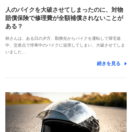
各種お問い合わせに対応するため
人のバイクを大破させてしまったのに、対物
当社のサービスに関する情報提供や、皆様に有用なお知らせ
賠償保険で修理費が全額補償されないことが
をお送りするため
アンケートの送付のため
ある？
当社のサービスや媒体の運営改善に必要なデータを解析し、
分析するため
林さんは、ある日の夕方、勤務先からバイクを運転して帰宅途
当社の対応品質向上やお問い合わせ内容の正確な把握のため
中、交差点で停車中のバイクに追突してしまい、大破させてしま
個人情報保護管理者の職名、連絡先
いました…
株式会社ドコモ・インシュアランス 営業部長
続きを見る
〒103-0013 東京都中央区日本橋人形町2-14-10 アー
バンネット日本橋ビル 3F
株式会社ドコモ・インシュアランス
個人情報の第三者提供について
当社ではご本人の同意がある場合または法令に基づく場
合を除き、第三者に提供いたしません。
業務の委託