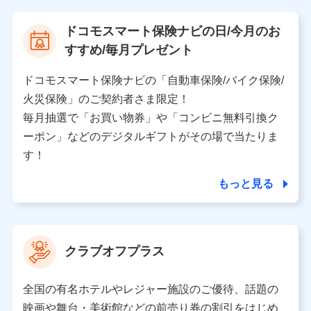
【当該個人データの管理について責任を有する者の名
ドコモスマート保険ナビの日/今月のお
称・住所・代表者名】
すすめ/毎月プレゼント
当該個人データを取り扱う各共同利用者（詳細は次のと
おり）
ドコモスマート保険ナビの「自動車保険/バイク保険/
東京都千代田区永田町2丁目11番1号 山王パークタワー
火災保険」のご契約者さま限定！
株式会社NTTドコモ 代表取締役社長 前田 義晃
毎月抽選で「お買い物券」や「コンビニ無料引換ク
ーポン」などのデジタルギフトがその場で当たりま
東京都中央区日本橋人形町2-14-10 アーバンネット日
本橋ビル 3F
す！
株式会社ドコモ・インシュアランス 代表取締役社
長 吉村 忠義
もっと見る
※ 当社および株式会社NTTドコモは、お客さまの情報
を利用させていただくにあたっては、「NTTドコモ パー
ソナルデータ憲章」に定める行動原則を順守します 。
クラブオフプラス
※ パーソナルデータダッシュボードの「第三者提供の
管理」の設定状態にかかわらず、共同利用する場合があ
ります。
全国の有名ホテルやレジャー施設のご優待、話題の
※ dポイントクラブ会員ではないお客さま（2019年12
映画や舞台・美術館などの前売り券の割引をはじめ