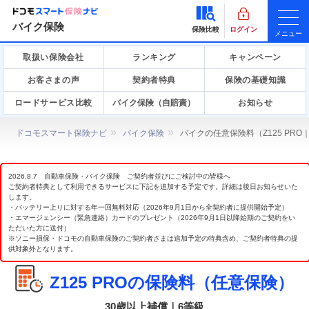
バイク保険
保険比較
ログイン
メニュー
取扱い保険会社
ランキング
キャンペーン
お客さまの声
契約者特典
保険の基礎知識
ロードサービス比較
バイク保険（自賠責）
お知らせ
ドコモスマート保険ナビ
バイク保険
バイクの任意保険料（Z125 PR
2026.8.7 自動車保険・バイク保険 ご契約者並びにご検討中の皆様へ
ご契約者特典として利用できるサービスに下記を追加する予定です。詳細は後日お知らせいた
します。
・バッテリー上りに対する年一回無料対応（2026年9月1日から全契約者に提供開始予定）
・エマージェンシー（緊急連絡）カードのプレゼント（2026年9月1日以降始期のご契約をい
ただいた方に送付）
※ソニー損保・ドコモの自動車保険のご契約者さまは追加予定の特典含め、ご契約者特典の提
供対象外となります。
Z125 PROの保険料（任意保険）
30歳以上補償｜6等級