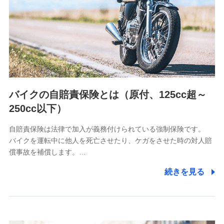
日本生命保険相互会社
（https://www.nissay.co.jp）
はなさく生命保険株式会社
（https://www.life8739.co.jp/）
マニュライフ生命保険株式会社
（https://www.manulife.co.jp/）
三井住友海上あいおい生命保険株式会社
（https://www.msa-life.co.jp/）
バイクの自賠責保険とは（原付、125cc超～
メットライフ生命株式会社
(https://www.metlife.co.jp/)
250cc以下）
メディケア生命保険株式会社
（https://www.medicarelife.com/）
自賠責保険は法律で加入が義務付けられている強制保険です。
バイクを運転中に他人を死亡させたり、ケガをさせた時の対人賠
■少額短期保険
償事故を補償します。…
株式会社アシロ少額短期保険
(https://kailash.co.jp/)
続きを見る
SBIいきいき少額短期保険会社 (https://www.i-
sedai.com/)
SBIペット少額短期保険株式会社
(https://www.sbipet-ssi.co.jp/)