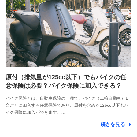
用履歴インターネット利用時の行動に関する情報、アプリケ
ーション利用時の行動に関する情報、購入されたサービスや
商品の名称・購入場所・決済に関する情報、アンケートの回
答に関する情報などが含まれます。
保険関連サービス情報
当社又は株式会社NTTドコモが提供する保険関連サービスに
関して取得し、又は保有する情報。例として、見積請求受付
時、資料請求受付時又はユーザー登録受付時に提供いただい
た情報（氏名、住所、生年月日、性別、保険契約者と被保険
者の関係、保険加入の目的、保険商品の内容、保険料、保険
料のお支払方法、車のメーカーや走行距離などの情報、建物
の構造や築年数などの情報、ペットの種類や年齢など）及び
お客様との応対記録 （お客様に提示した比較見積の試算結
原付（排気量が125cc以下）でもバイクの任
果情報、メールマガジンを提供した際のメール内容や送信履
歴の情報及び保険の更改案内等を提供した際のメール内容や
意保険は必要？バイク保険に加入できる？
送信履歴などの情報）が含まれます。
保険契約情報
バイク保険とは、自動車保険の一種で、バイク（二輪自動車）1
当社又は株式会社NTTドコモが取得し、又は保有する保険契
台ごとに加入する任意保険であり、原付を含めた125cc以下もバ
約に関する情報。例として、保険契約者及び被保険者の氏
名、住所、生年月日、性別、保険契約者と被保険者の関係、
イク保険に加入ができます。…
保険加入の目的、保険商品の内容、保険料、保険料のお支払
方法、車のメーカーや走行距離などの情報、建物の構造や築
続きを見る
年数などの情報、ペットの種類や年齢などの情報などが含ま
れます。