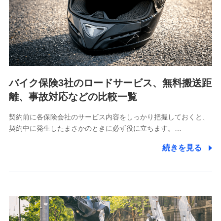
当社は利用目的の達成に必要な範囲内において個人情報
の取り扱いの全部または一部を委託する場合がありま
す。
個人データの共同利用
当社は株式会社NTTドコモとの間で、以下のとおり個
人データを共同利用します。
バイク保険3社のロードサービス、無料搬送距
【共同して利用される利用データの項目】
離、事故対応などの比較一覧
当社又は株式会社NTTドコモがサービス提供等を通じて
契約前に各保険会社のサービス内容をしっかり把握しておくと、
取得した、以下の情報などの個人データ
契約中に発生したまさかのときに必ず役に立ちます。…
基本情報
続きを見る
氏名、電話番号、メールアドレス、お客さまの識別子、属
性、連絡先、dポイントサービスのご利用に関する情報。例
として、dポイントカード番号、性別、年齢、家族構成、住
所、dポイント残高、dポイント利用履歴などが含まれます。
利用情報
当社又は株式会社NTTドコモが提供する各種サービスなどの
ご契約・ご利用などに関する情報。例として、当社又は株式
会社NTTドコモが提供する各種サービスのご契約状態・ご利