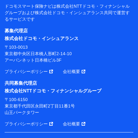
閲覧履歴、購買履歴、ご契約内容等のパーソナルデータを分
ドコモスマート保険ナビは
株式会社NTTドコモ・フィナンシャル
析して、お客さまの趣味・嗜好・傾向に応じたサービス・商
グループおよび
株式会社ドコモ・インシュアランス共同で
運営す
品等に関するご提案や広告の配信等を行うことがありま
るサービスです
す。）
各種セミナーの開催のため
募集代理店
コンサルティングサービスの実施のため
株式会社ドコモ・インシュアランス
アンケートやキャンペーン等の実施のため
上記に係る案内・手続き・管理等付帯業務を行うため
〒103-0013
東京都中央区日本橋人形町2-14-10
【当該個人データの管理について責任を有する者の名
アーバンネット日本橋ビル3F
称・住所・代表者名】
プライバシーポリシー
会社概要
当該個人データを取り扱う各共同利用者（詳細は次のと
おり）
共同募集代理店
東京都千代田区永田町2丁目11番1号 山王パークタワー
株式会社NTTドコモ・フィナンシャルグループ
株式会社NTTドコモ・フィナンシャルグループ 代表取
〒100-6150
締役社長 廣井 孝史
東京都千代田区永田町2丁目11番1号
山王パークタワー
東京都中央区日本橋人形町2-14-10 アーバンネット日
本橋ビル 3F
プライバシーポリシー
会社概要
株式会社ドコモ・インシュアランス 代表取締役社
長 吉村 忠義